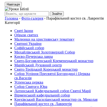
Навігація
Знайти
Головна
›
Фото-галерея
›
Парафіяльний костел св. Лаврентія
Категорії
Святі Ікони
Образи святих
Малюнки на християнську тематику
Святині України
Софійський собор
Михайлівський Золотоверхий Собор
Києво-Печерська лавра
Свято-Богоявленський Кременецький монастир
Марійський Духовний центр
Свято-Троїцький Корецький монастир
Собор Успіння Пресвятої Богородиці і Церква
св.Василiя
Успенська церква
Собор Святого Юра
Латинський Кафедральний собор Святої Марії
Вірменський кафедральний собор
Крехівський Василіанський монастир св. Миколая
Парафіяльний костел св. Лаврентія