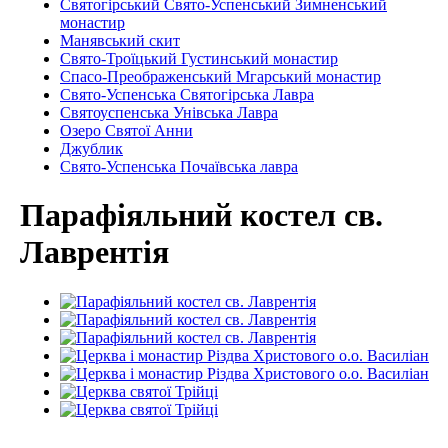
Святогірський Свято-Успенський Зимненський
монастир
Манявський скит
Свято-Троїцький Густинський монастир
Спасо-Преображенський Мгарський монастир
Свято-Успенська Святогірська Лавра
Святоуспенська Унівська Лавра
Озеро Святої Анни
Джублик
Свято-Успенська Почаївська лавра
Парафіяльний костел св.
Лаврентія