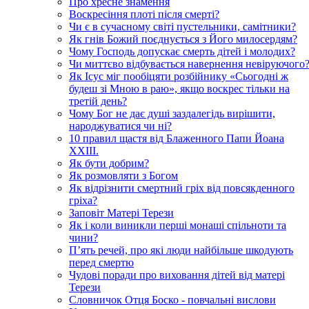
Про хресне знамення
Воскресіння плоті після смерті?
Чи є в сучасному світі пустельники, самітники?
Як гнів Божий поєднується з Його милосердям?
Чому Господь допускає смерть дітей і молодих?
Чи миттєво відбувається навернення невіруючого
Як Ісус міг пообіцяти розбійнику «Сьогодні ж
будеш зі Мною в раю», якщо воскрес тільки на
третій день?
Чому Бог не дає душі заздалегідь вирішити,
народжуватися чи ні?
10 правил щастя від Блаженного Папи Йоана
XXIII.
Як бути добрим?
Як розмовляти з Богом
Як відрізнити смертний гріх від повсякденного
гріха?
Заповіт Матері Терези
Як і коли виникли перші монаші спільноти та
чини?
П’ять речей, про які люди найбільше шкодують
перед смертю
Чудові поради про виховання дітей від матері
Терези
Словничок Отця Боско - повчальні вислови