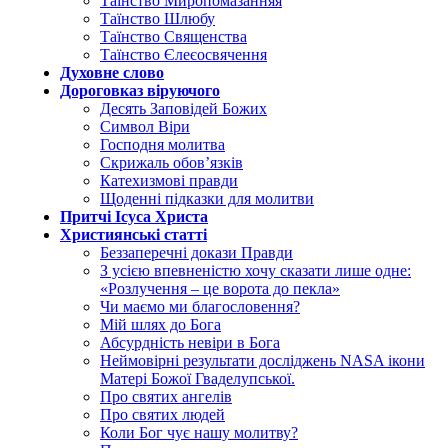
Таїнство Миропомазанняя
Таїнство Шлюбу
Таїнство Священства
Таїнство Єлеєосвячення
Духовне слово
Дороговказ віруючого
Десять Заповідей Божих
Символ Віри
Господня молитва
Скрижаль обов’язків
Катехизмові правди
Щоденні підказки для молитви
Притчі Ісуса Христа
Християнські статті
Беззаперечні докази Правди
З усією впевненістю хочу сказати лише одне:
«Розлучення – це ворота до пекла»
Чи маємо ми благословення?
Мій шлях до Бога
Абсурдність невіри в Бога
Неймовірні результати досліджень NASA ікони
Матері Божої Гваделупської.
Про святих ангелів
Про святих людей
Коли Бог чує нашу молитву?