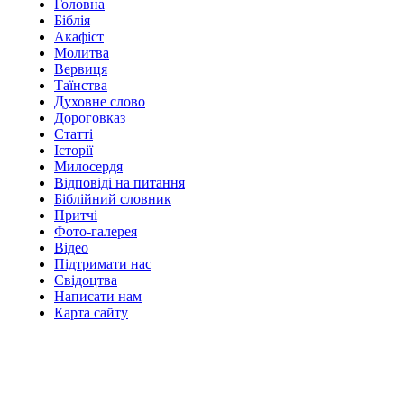
Головна
Біблія
Акафіст
Молитва
Вервиця
Таїнства
Духовне слово
Дороговказ
Cтатті
Історії
Милосердя
Відповіді на питання
Біблійний словник
Притчі
Фото-галерея
Відео
Підтримати нас
Свідоцтва
Написати нам
Карта сайту