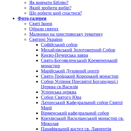
Як вивчати Біблію?
Який зробити вибір?
Що робити щоб спастися?
Фото-галерея
Святі Ікони
Образи святих
Малюнки на християнську тематику
Святині України
Софійський собор
Михайлівський Золотоверхий Собор
Києво-Печерська лавра
Свято-Богоявленський Кременецький
монастир
Марійський Духовний центр
Свято-Троїцький Корецький монастир
Собор Успіння Пресвятої Богородиці і
Церква св.Василiя
Успенська церква
Собор Святого Юра
Латинський Кафедральний собор Святої
Марії
Вірменський кафедральний собор
Крехівський Василіанський монастир св.
Миколая
Парафіяльний костел св. Лаврентія