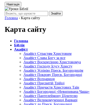
Навігація
Знайти
Головна
›
Карта сайту
Карта сайту
Головна
Біблія
Акафіст
Акафіст Страстям Христовим
Акафіст Слава Богу за все
Акафіст Воскресінню Христовомуа
Акафіст Господу Ісусу Христу
Акафіст Успінію Пресв. Богородицім
Акафіст Покрову Пресв. Богородиці
Акафіст Всецариця
Акафіст Пресвятій Трійці
Акафіст Причастя Христових Таїн
Акафіст Богородиці «Невипивана Чаша»
Акафіст Пантелеймону Цілителю
Акафіст Великомучениці Варварі
Акафіст до Пресв. Богородиці