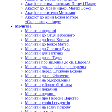
Акафіст святим апостолам Петру і Павлу
Акафіст до Зарваницької Матері Божої
Акафіст святителю Миколаю
Акафіст до ікони Божої Матері
«Скоропослушниця»
Молитва
Молитви щоденні
Молитви до Отця Небесного
Молитви до Ісуса Христа
Молитви до Божої Матері
Молитви до Святого Духа
Молитви для вагітних
Молитви до св. Тадея
Молитва про зцілення до св. Шарбеля
Молитви для водія і подорожуючих
Молитви перед Службою Божою
Молитви до св. Філомени
Молитви на оздоровлення
Молитви у боротьбі зі злом
Молитви покаянні
Молитви родинні
Молитви про Небесне Царство
Молитви учнів і студентів
Молитви на всяку потребу
Молитви за мир