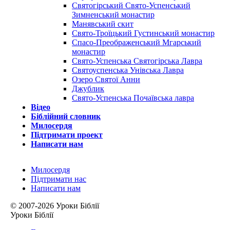
Святогірський Свято-Успенський
Зимненський монастир
Манявський скит
Свято-Троїцький Густинський монастир
Спасо-Преображенський Мгарський
монастир
Свято-Успенська Святогірська Лавра
Святоуспенська Унівська Лавра
Озеро Святої Анни
Джублик
Свято-Успенська Почаївська лавра
Відeo
Біблійний словник
Милосердя
Підтримати проект
Написати нам
Милосердя
Підтримати нас
Написати нам
© 2007-2026 Уроки Біблії
Уроки Біблії