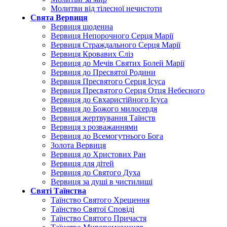
Молитви від тілесної нечистоти
Свята Вервиця
Вервиця щоденна
Вервиця Непорочного Серця Марії
Вервиця Страждального Серця Марії
Вервиця Кровавих Сліз
Вервиця до Мечів Святих Болей Марії
Вервиця до Пресвятої Родини
Вервиця Пресвятого Серця Ісуса
Вервиця Пресвятого Серця Отця Небесного
Вервиця до Євхаристійного Ісуса
Вервиця до Божого милосердя
Вервиця жертвування Таїнств
Вервиця з розважаннями
Вервиця до Всемогутнього Бога
Золота Вервиця
Вервиця до Христових Ран
Вервиця для дітей
Вервиця до Святого Духа
Вервиця за душі в чистилищі
Святі Таїнства
Таїнство Святого Хрещення
Таїнство Святої Сповіді
Таїнство Святого Причастя