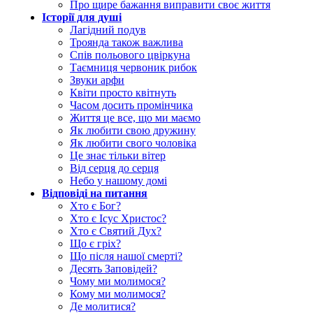
Про щире бажання виправити своє життя
Історії для душі
Лагідний подув
Троянда також важлива
Спів польового цвіркуна
Таємниця червоник рибок
Звуки арфи
Квіти просто квітнуть
Часом досить промінчика
Життя це все, що ми маємо
Як любити свою дружину
Як любити свого чоловіка
Це знає тільки вітер
Від серця до серця
Небо у нашому домі
Відповіді на питання
Хто є Бог?
Хто є Ісус Христос?
Хто є Святий Дух?
Що є гріх?
Що після нашої смерті?
Десять Заповідей?
Чому ми молимося?
Кому ми молимося?
Де молитися?