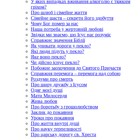
У яких випадках вживання алкоголю є тяжким
гріхом?
Про шлюб і сімейне життя
Сімейне щастя – секрети його здобуття
Чому Бог помер за нас
Наша потреба у жертовній любові
Звідки ми знаємо, що Ісус нас розуміє
Справжнє значення Біблії
Як уникати дороги у пекло?
Які люди підуть у пекло?
Яке воно пекло?
Чи дійсно існує пекло?
Побожне заохочення до Святого Причастя
Справжня перемога – перемога над собою
Роздуми про смерть
Про щиру дружбу з Ісусом
Одяг моєї душі
Мати Милосердя
Жива любов
Про боротьбу з грошолюбством
Заклик до покаяння
Уроки про покаяння
Про життя внутрі душі
Про науку терпеливості
Про царську дорогу св. Хреста