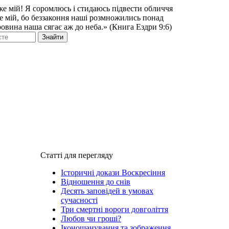
же мій! Я соромлюсь і стидаюсь підвести обличчя
же мій, бо беззаконня наші розмножились понад
ровина наша сягає аж до неба.» (Книга Ездри 9:6)
Знайти
Статті для перегляду
Історичні докази Воскресіння
Відношення до снів
Десять заповідей в умовах
сучасності
Три смертні вороги довголіття
Любов чи гроші?
Іконошанування та зображення