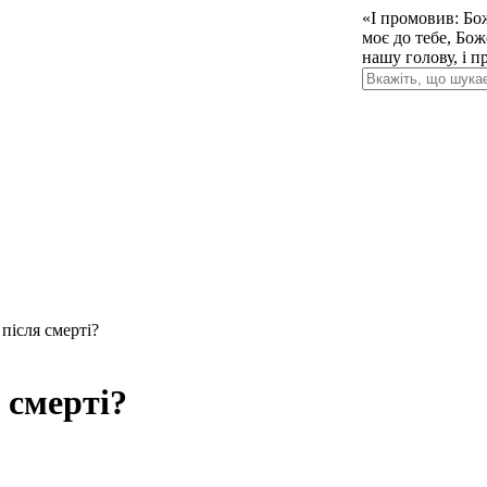
«І промовив: Бо
моє до тебе, Бо
нашу голову, і п
після смерті?
 смерті?