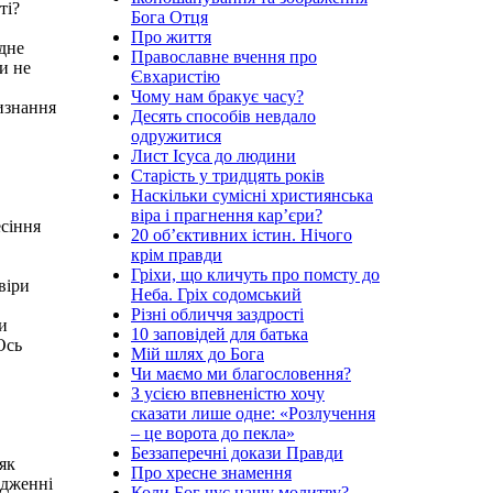
ті?
Бога Отця
Про життя
ідне
Православне вчення про
Чи не
Євхаристію
Чому нам бракує часу?
изнання
Десять способів невдало
одружитися
Лист Ісуса до людини
Старість у тридцять років
Наскільки сумісні християнська
віра і прагнення кар’єри?
есіння
20 об’єктивних істин. Нічого
крім правди
Гріхи, що кличуть про помсту до
віри
Неба. Гріх содомський
Різні обличчя заздрості
и
10 заповідей для батька
Ось
Мій шлях до Бога
Чи маємо ми благословення?
З усією впевненістю хочу
сказати лише одне: «Розлучення
– це ворота до пекла»
Беззаперечні докази Правди
як
Про хресне знамення
рдженні
Коли Бог чує нашу молитву?