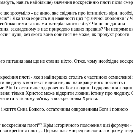
мабуть, навіть найбільше) значення воскресінню плоті після смер
ще зрозуміло - це диво, яке свідчить про істинність віри, необх
асів"? Яка така користь від наявності цієї "фізичної оболонки"? 
необтяженими законами матеріального світу? Чи це не данина
ження, закладеному в нас природою наших предків? Чи непряме в
носій" душі, без якого вона обійтися не може, як продукт роботи
кого питання нам ще не ставив ніхто. Отже, чому необхідне воскр
скресіння плоті - яке з найперших століть є частиною осмисленої 
ти людину в контекст відносин, які найкраще його пояснять і
аме Він і є остаточне одкровення Бога людині і одкровення людин
чезна: тільки Христос може відкрити людині істину про людину. 
мачити в тісному зв'язку з воскресінням Христа.
 і життя Сина Божого, остаточним одкровенням Бога і повною
оскресіння плоті"? Крім історичного пояснення цієї формули - 
ли воскресіння плоті, - Церква насамперед висловила в цьому тве