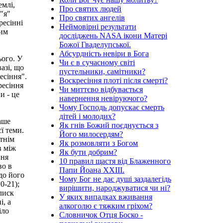
емлі,
Про святих людей
 "я"
Про святих ангелів
ресінні
Неймовірні результати
ним
досліджень NASA ікони Матері
Божої Гваделупської.
Абсурдність невіри в Бога
ього. У
Чи є в сучасному світі
азі, що
пустельники, самітники?
есіння".
Воскресіння плоті після смерті?
ресіння
Чи миттєво відбувається
и - це
навернення невіруючого?
Чому Господь допускає смерть
дітей і молодих?
аше
Як гнів Божий поєднується з
ї теми.
Його милосердям?
утнім
Як розмовляти з Богом
в між
Як бути добрим?
ння
10 правил щастя від Блаженного
во в
Папи Йоана XXIII.
до його
Чому Бог не дає душі заздалегідь
0-21);
вирішити, народжуватися чи ні?
лиск
У яких випадках вживання
і, а
алкоголю є тяжким гріхом?
іло
Словничок Отця Боско -