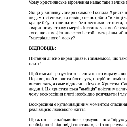
Чому християнське віровчення надає таке велике (
Якщо у випадку Лазаря і самого Господа Христа це 
людям тієї епохи, то навіщо це потрібно "в кінці ч
краще б було залишатися безтілесними істотами, 
тваринному страху смерті - інстинкту самозбере
того, що саме фізичне село і є той "матеріальний 
"матеріального" мозку?
ВІДПОВІДЬ:
Питання дійсно вкрай цікаве, і зізнаємося, що та
плоті?
Щоб взагалі зрозуміти значення цього виразу - во
Церкви, щоб вловити його суть, потрібно помісти
висловлять, а саме відносин з Ісусом Христом. С
людині. Ця християнська "амбіція" воістину вели
чому воскресіння плоті необхідно розглядати і тлу
Воскресіння є кульмінаційним моментом спасіння
реалізацією людського життя.
Що ж означає найдавніше формулювання "вірую у в
необхідності відповіді гностикам, які заперечува