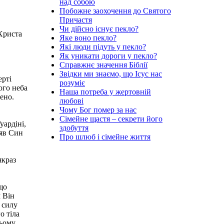
над собою
Побожне заохочення до Святого
Причастя
Чи дійсно існує пекло?
 Христа
Яке воно пекло?
Які люди підуть у пекло?
Як уникати дороги у пекло?
Справжнє значення Біблії
Звідки ми знаємо, що Ісус нас
ерті
розуміє
ого неба
Наша потреба у жертовній
жено.
любові
Чому Бог помер за нас
Сімейне щастя – секрети його
уардіні,
здобуття
няв Син
Про шлюб і сімейне життя
якраз
 що
м Він
 силу
о тіла
цьому