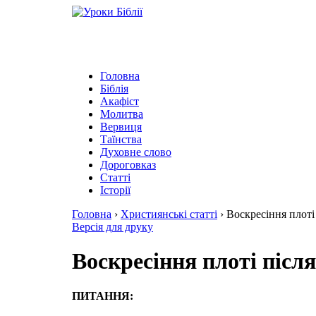
Головна
Біблія
Акафіст
Молитва
Вервиця
Таїнства
Духовне слово
Дороговказ
Cтатті
Історії
Головна
›
Християнські статті
›
Воскресіння плоті 
Версія для друку
Воскресіння плоті після
ПИТАННЯ: