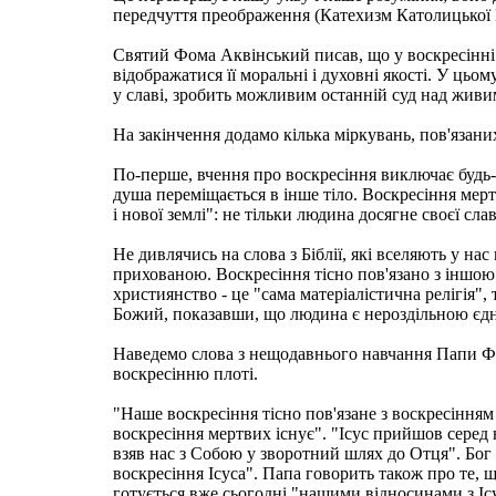
передчуття преображення (Катехизм Католицької 
Святий Фома Аквінський писав, що у воскресінні 
відображатися її моральні і духовні якості. У цьо
у славі, зробить можливим останній суд над живи
На закінчення додамо кілька міркувань, пов'язани
По-перше, вчення про воскресіння виключає будь-як
душа переміщається в інше тіло. Воскресіння мер
і нової землі": не тільки людина досягне своєї сла
Не дивлячись на слова з Біблії, які вселяють у нас
прихованою. Воскресіння тісно пов'язано з іншою
християнство - це "сама матеріалістична релігія"
Божий, показавши, що людина є нероздільною єдніс
Наведемо слова з нещодавнього навчання Папи Фра
воскресінню плоті.
"Наше воскресіння тісно пов'язане з воскресінням І
воскресіння мертвих існує". "Ісус прийшов серед н
взяв нас з Собою у зворотний шлях до Отця". Бог 
воскресіння Ісуса". Папа говорить також про те, 
готується вже сьогодні "нашими відносинами з Іс