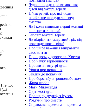
повчальні вислови
Чудові поради про виховання
кресіння
дітей від матері Терези
о
П’ять речей, про які люди
 стає
найбільше шкодують перед
смертю
кресіння
Як і коли виникли перші монаші
я
спільноти та чини?
ас
Заповіт Матері Терези
скільки
Як відрізнити смертний гріх від
повсякденного гріха?
Про щире бажання виправити
про
своє життя
ше
Про царську дорогу св. Хреста
Про науку терпеливості
Про життя внутрі душі
ного
Уроки про покаяння
і
Заклик до покаяння
Про боротьбу з грошолюбством
Жива любов
І те, що
Мати Милосердя
(...)
Одяг моєї душі
послання
Про щиру дружбу з Ісусом
Роздуми про смерть
Справжня перемога – перемога