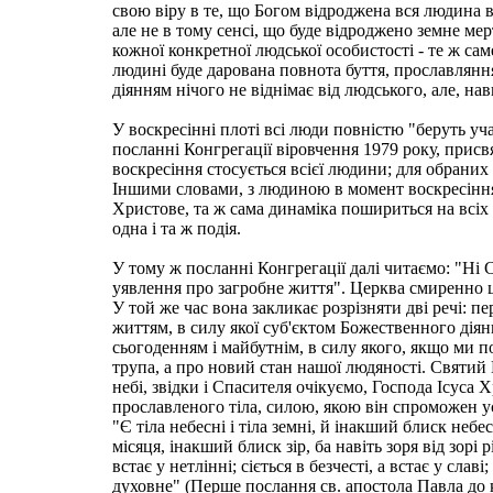
свою віру в те, що Богом відроджена вся людина в її
але не в тому сенсі, що буде відроджено земне мерт
кожної конкретної людської особистості - те ж сам
людині буде дарована повнота буття, прославляння
діянням нічого не віднімає від людського, але, н
У воскресінні плоті всі люди повністю "беруть у
посланні Конгрегації віровчення 1979 року, присв
воскресіння стосується всієї людини; для обрани
Іншими словами, з людиною в момент воскресіння 
Христове, та ж сама динаміка пошириться на всіх
одна і та ж подія.
У тому ж посланні Конгрегації далі читаємо: "Ні 
уявлення про загробне життя". Церква смиренно це
У той же час вона закликає розрізняти дві речі: п
життям, в силу якої суб'єктом Божественного діянн
сьогоденням і майбутнім, в силу якого, якщо ми п
трупа, а про новий стан нашої людяності. Святий
небі, звідки і Спасителя очікуємо, Господа Ісуса
прославленого тіла, силою, якою він спроможен ус
"Є тіла небесні і тіла земні, й інакший блиск не
місяця, інакший блиск зір, ба навіть зоря від зорі 
встає у нетлінні; сіється в безчесті, а встає у славі;
духовне" (Перше послання св. апостола Павла до 