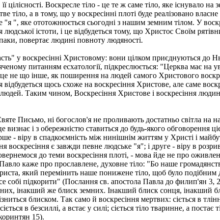
 цілісності. Воскресле тіло - це те ж саме тіло, яке існувало на з
ве тіло, а в тому, що у воскресінні плоті буде реалізовано власне
е "я ", яке ототожнюється сьогодні з нашим земним тілом. У воск
 людської істоти, і це відбудеться тому, що Христос Своїм рятів
авпаки, повертає людині повноту людяності.
часть" у воскресінні Христовому: вони цілком приєднуються до Н
яченому питанням есхатології, підкреслюється: "Церква має на ув
х це не що інше, як поширення на людей самого Христового воскр
відбудеться щось схоже на воскресіння Христове, але саме воск
 людей. Таким чином, Воскресіння Христове і воскресіння людин
Святе Письмо, ні богослов'я не проливають достатньо світла на н
 визнає і з обережністю ставиться до будь-якого обговорення ціє
ерше - віру в спадкоємність між нинішнім життям у Христі і майб
я воскресіння є завжди певне людське "я"; і друге - віру в розри
овернемося до теми воскресіння плоті, - мова йде не про оживле
 Павло каже про прославлене, духовне тіло: "Бо наше громадянст
 Христа, який перемінить наше понижене тіло, щоб було подібним 
е собі підкорити" (Послання св. апостола Павла до филип'ян 3, 2
бесних, інакший же блиск земних. Інакший блиск сонця, інакший б
різниться блиском. Так само й воскресіння мертвих: сіється в тлінн
 сіється в безсиллі, а встає у силі; сіється тіло тваринне, а постає т
коринтян 15).