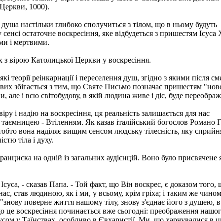
Церкви, 1000).
душа настільки глибоко сполучиться з тілом, що в ньому будуть
му сенсі остаточне воскресіння, яке відбудеться з пришестям Ісуса
ми і мертвими.
х з вірою Католицької Церкви у воскресіння.
і теорії реінкарнації і переселення душ, згідно з якими після см
твих збігається з тим, що Святе Письмо позначає пришестям "нов
ви, але і всю світобудову, в якій людина живе і діє, буде переобра
 віру і надію на воскресіння, ця реальність залишається для нас
 таємницею - Втіленням. Як казав італійський богослов Романо Г
, тобто вона наділяє вищим сенсом людську тілесність, яку сприй
тю тіла і духу.
нциска на одній із загальних аудієнцій. Воно було присвячене 
суса, - сказав Папа. - Той факт, що Він воскрес, є доказом того,
ас, став людиною, як і ми, у всьому, крім гріха; і таким же чино
"знову поверне життя нашому тілу, знову з'єднає його з душею, в
що це воскресіння починається вже сьогодні: преображення нашог
усом у Таїнствах, особливо в Євхаристії. Ми, що харчувалися в 