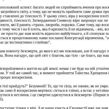
оположний аспект: багато людей не сприймають вчення про вос
 загробного світу, а тому, що не можуть прийняти саме думки пр
 ставленні до тілесності. У цьому сенсі, віра у воскресіння плоті
яності, тілесності. Затвердження Символу віри запрошує нас не
спекти, які її ранять: страхи, хвороби, поразки. Саме тому, що вос
му числі і на її плоть, яка б крихкість її не відзначала, - він, вс
 не просто дає нам ясність відносно майбутнього, а й спонукає н
ться в процитованому нами посланні Конгрегації віровчення, "о
ає це інстинктивно і глибоко".
ам повноту безсмертя, до якого всі ми покликані, але й нагадує 
ла. Вона нагадує, що цей світ є благом, що тіло - це благо, що на
езпроблемного життя на цій землі: немає і не буде на ній утопіч
том. У той же самий час, в момент прийняття Таїнства Хрещення 
процес воскресіння.
 тілі прийдуть?" Безумний! Те, що ти сієш, не оживе, як не умре. 
Так само й воскресіння мертвих: сіється в тлінні, а встає у нетлінні 
гнутися в нетління, і це смертне одягнутися в безсмертя» (Перше 
3).
оступне тільки у вірі. Але наша участь в Євхаристії вже дає нам