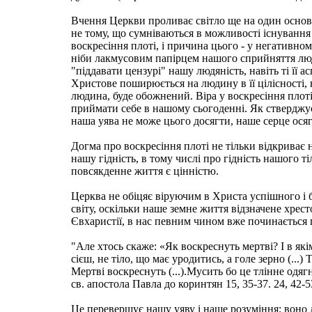
Вчення Церкви проливає світло ще на один основ
не тому, що сумніваються в можливості існування
воскресіння плоті, і причина цього - у негативному
ніби лакмусовим папірцем нашого сприйняття люд
"піддавати цензурі" нашу людяність, навіть ті її а
Христове поширюється на людину в її цілісності, в то
людина, буде обожнений. Віра у воскресіння плоті
приймати себе в нашому сьогоденні. Як стверджує
наша уява не може цього досягти, наше серце осяг
Догма про воскресіння плоті не тільки відкриває н
нашу гідність, в тому числі про гідність нашого ті
повсякденне життя є цінністю.
Церква не обіцяє віруючим в Христа успішного і б
світу, оскільки наше земне життя відзначене хрес
Євхаристії, в нас певним чином вже починається 
"Але хтось скаже: «Як воскреснуть мертві? І в якім
сієш, не тіло, що має уродитись, а голе зерно (...) 
Мертві воскреснуть (...).Мусить бо це тлінне одя
св. апостола Павла до коринтян 15, 35-37. 24, 42-5
Це перевершує нашу уяву і наше розуміння; воно д