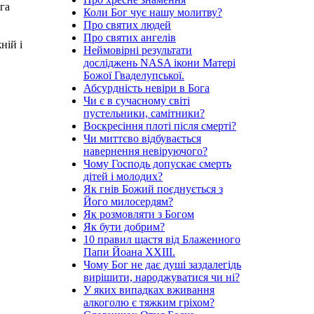
га
Коли Бог чує нашу молитву?
Про святих людей
Про святих ангелів
ній і
Неймовірні результати
досліджень NASA ікони Матері
Божої Гваделупської.
Абсурдність невіри в Бога
Чи є в сучасному світі
пустельники, самітники?
Воскресіння плоті після смерті?
Чи миттєво відбувається
навернення невіруючого?
Чому Господь допускає смерть
дітей і молодих?
Як гнів Божий поєднується з
Його милосердям?
Як розмовляти з Богом
Як бути добрим?
10 правил щастя від Блаженного
Папи Йоана XXIII.
Чому Бог не дає душі заздалегідь
вирішити, народжуватися чи ні?
У яких випадках вживання
алкоголю є тяжким гріхом?