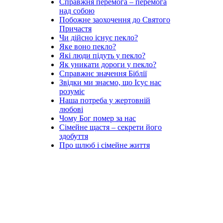
Справжня перемога – перемога
над собою
Побожне заохочення до Святого
Причастя
Чи дійсно існує пекло?
Яке воно пекло?
Які люди підуть у пекло?
Як уникати дороги у пекло?
Справжнє значення Біблії
Звідки ми знаємо, що Ісус нас
розуміє
Наша потреба у жертовній
любові
Чому Бог помер за нас
Сімейне щастя – секрети його
здобуття
Про шлюб і сімейне життя