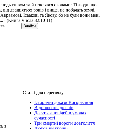
сподь гнівом та й поклявся словами: Ті люди, що
 від двадцятьох років і вище, не побачать землі,
 Авраамові, Ісаакові та Якову, бо не були вони мені
...» (Книга Числа 32:10-11)
Знайти
Статті для перегляду
Історичні докази Воскресіння
Відношення до снів
Десять заповідей в умовах
сучасності
Три смертні вороги довголіття
ь з
Любов чи гроші?