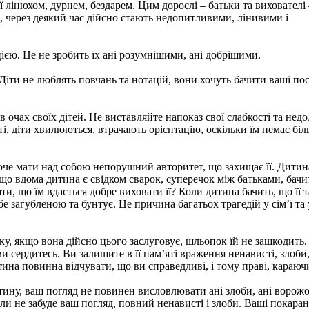
її лінюхом, дурнем, бездарем. Цим дорослі – батьки та виховател
, через деякий час дійсно стають недопитливими, лінивими і
цією. Це не зробить їх ані розумнішими, ані добрішими.
Діти не люблять повчань та нотацій, вони хочуть бачити ваші по
в очах своїх дітей. Не виставляйте напоказ свої слабкості та недо
ті, діти хвилюються, втрачають орієнтацію, оскільки їм немає біл
оче мати над собою непорушний авторитет, що захищає її. Дити
кщо вдома дитина є свідком сварок, суперечок між батьками, бачи
ти, що їм вдасться добре виховати її? Коли дитина бачить, що її 
е загубленою та бунтує. Це причина багатьох трагедій у сім’ї та 
у, якщо вона дійсно цього заслуговує, шльопок їй не зашкодить,
и сердитесь. Ви залишите в її пам’яті враження ненависті, злоби,
на повинна відчувати, що ви справедливі, і тому праві, караючи 
тину, ваш погляд не повинен висловлювати ані злоби, ані ворожо
оли не забуде ваш погляд, повний ненависті і злоби. Ваші покара