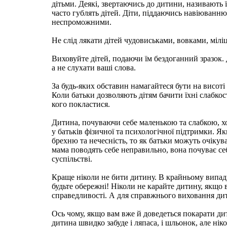
дітьми. Деякі, звертаючись до дитини, називають 
часто гублять дітей. Діти, піддаючись навіюванню
неспроможними.
Не слід лякати дітей чудовиськами, вовками, мілі
Виховуйте дітей, подаючи їм бездоганний зразок. 
а не слухати ваші слова.
За будь-яких обставин намагайтеся бути на висоті 
Коли батьки дозволяють дітям бачити їхні слабкос
кого покластися.
Дитина, почуваючи себе маленькою та слабкою, х
у батьків фізичної та психологічної підтримки. Я
брехню та нечесність, то як батьки можуть очікува
мама поводять себе неправильно, вона почуває себ
суспільстві.
Краще ніколи не бити дитину. В крайньому випадк
будьте обережні! Ніколи не карайте дитину, якщо в
справедливості. А для справжнього виховання дити
Ось чому, якщо вам вже й доведеться покарати ди
дитина швидко забуде і ляпаса, і шльонок, але нік