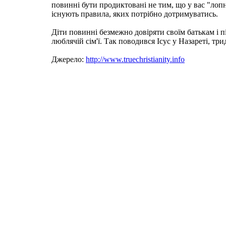
повинні бути продиктовані не тим, що у вас "лопн
існують правила, яких потрібно дотримуватись.
Діти повинні безмежно довіряти своїм батькам і п
люблячій сім'ї. Так поводився Ісус у Назареті, тр
Джерело:
http://www.truechristianity.info