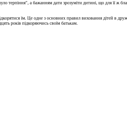
уло терпіння", а бажанням дати зрозуміти дитині, що для її ж бла
ідкорятися їм. Це одне з основних правил виховання дітей в друж
идцять років підкоряючись своїм батькам.