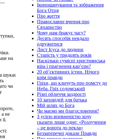
і —
Іконошанування та зображення
Бога Отця
Про життя
Православне вчення про
Євхаристію
Чому нам бракує часу?
ступки,
Десять способів невдало
одружитися
Лист Ісуса до людини
ліки.
Старість у тридцять років
ьше на
Наскільки сумісні християнська
віра і прагнення кар’єри?
20 об’єктивних істин. Нічого
на шукає
крім правди
ть
Гріхи, що кличуть про помсту до
тато чи
Неба. Гріх содомський
у
Різні обличчя заздрості
10 заповідей для батька
Мій шлях до Бога
 проте,
Чи маємо ми благословення?
 а не
З усією впевненістю хочу
її.
сказати лише одне: «Розлучення
– це ворота до пекла»
сті:
Беззаперечні докази Правди
ння
Про хресне знамення