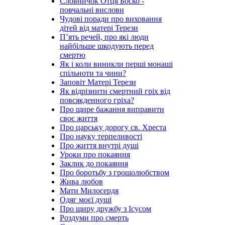
Словничок Отця Боско -
повчальні вислови
Чудові поради про виховання
дітей від матері Терези
П’ять речей, про які люди
найбільше шкодують перед
смертю
Як і коли виникли перші монаші
спільноти та чини?
Заповіт Матері Терези
Як відрізнити смертний гріх від
повсякденного гріха?
Про щире бажання виправити
своє життя
Про царську дорогу св. Хреста
Про науку терпеливості
Про життя внутрі душі
Уроки про покаяння
Заклик до покаяння
Про боротьбу з грошолюбством
Жива любов
Мати Милосердя
Одяг моєї душі
Про щиру дружбу з Ісусом
Роздуми про смерть