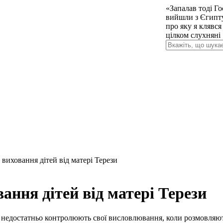
«Запалав тоді Го
вийшли з Єгипту,
про яку я клявся
цілком слухняні 
 виховання дітей від матері Терези
ання дітей від матері Терези
лі недостатньо контролюють свої висловлювання, коли розмовляют