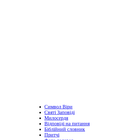
Символ Віри
Святі Заповіді
Милосердя
Відповіді на питання
Біблійний словник
Притчі