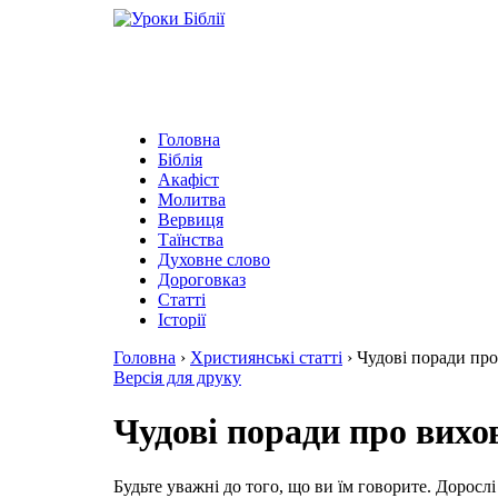
Головна
Біблія
Акафіст
Молитва
Вервиця
Таїнства
Духовне слово
Дороговказ
Cтатті
Історії
Головна
›
Християнські статті
›
Чудові поради про
Версія для друку
Чудові поради про вихов
Будьте уважні до того, що ви їм говорите. Дорос