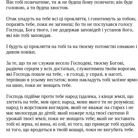
Він тобі позичатиме, ти ж не будеш йому позичати; він буде
головою, а ти будеш хвостом.
Отак упадуть на тебе всі ці прокляття, і гонитимуть за тобою, 
поразять тебе, поки не загинеш; бо ти не послухався голосу
Господа, Бога твого, і не додержав заповідей і установ його,
які він тобі заповідав.
І будуть ці прокляття на тобі та на твоєму потомстві ознакою і
дивом повіки.
За те, що ти не служив весело Господеві, твоєму Богові,
радіючи серцем у всіх достатках, служитимеш твоїм ворогам,
які Господь пошле на тебе, - в голоді, у спразі, в наготі,
терпівши в усьому нестаток; вони накладуть тобі залізне ярмо
на шию, поки не знищать тебе.
Господь підійме проти тебе народ іздалека, з кінця землі, що
злетить на тебе, мов орел; народ, мови якого ти не розумієш;
народ із жорстоким виглядом, який не вважає на старих і не
має милосердя до дітей; який пожере плід твоєї скотини й
урожай твоєї землі, поки не знищить тебе; який не зоставить
тобі ні зерна, ні вина, ні олії, ні того, що приведе тобі худоба,
ні того, що вродиться в твоїй кошарі, поки не вигубить тебе.