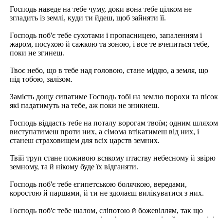
Господь наведе на тебе чуму, доки вона тебе цілком не
згладить із землі, куди ти йдеш, щоб зайняти її.
Господь поб'є тебе сухотами і пропасницею, запаленням і
жаром, посухою й сажкою та зоною, і все те вчепиться тебе,
поки не згинеш.
Твоє небо, що в тебе над головою, стане міддю, а земля, що
під тобою, залізом.
Замість дощу сипатиме Господь тобі на землю порохи та пісок
які падатимуть на тебе, аж поки не зникнеш.
Господь віддасть тебе на поталу ворогам твоїм; одним шляхом
виступатимеш проти них, а сімома втікатимеш від них, і
станеш страховищем для всіх царств земних.
Твій труп стане поживою всякому птаству небесному й звірю
земному, та й нікому буде їх відганяти.
Господь поб'є тебе єгипетською болячкою, вередами,
коростою й паршами, й ти не здолаєш вилікуватися з них.
Господь поб'є тебе шалом, сліпотою й божевіллям, так що