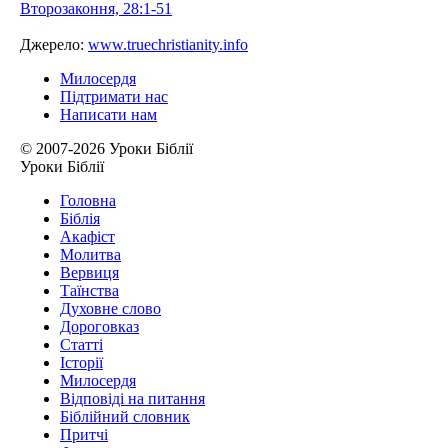
Второзаконня, 28:1-51
Джерело:
www.truechristianity.info
Милосердя
Підтримати нас
Написати нам
© 2007-2026 Уроки Біблії
Уроки Біблії
Головна
Біблія
Акафіст
Молитва
Вервиця
Таїнства
Духовне слово
Дороговказ
Cтатті
Історії
Милосердя
Відповіді на питання
Біблійний словник
Притчі