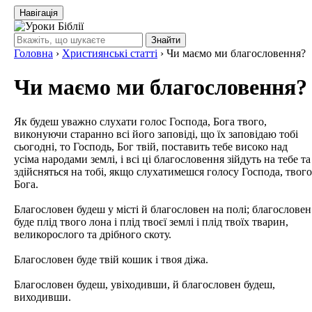
Навігація
Знайти
Головна
›
Християнські статті
›
Чи маємо ми благословення?
Чи маємо ми благословення?
Як будеш уважно слухати голос Господа, Бога твого,
виконуючи старанно всі його заповіді, що їх заповідаю тобі
сьогодні, то Господь, Бог твій, поставить тебе високо над
усіма народами землі, і всі ці благословення зійдуть на тебе та
здійсняться на тобі, якщо слухатимешся голосу Господа, твого
Бога.
Благословен будеш у місті й благословен на полі; благословен
буде плід твого лона і плід твоєї землі і плід твоїх тварин,
великорослого та дрібного скоту.
Благословен буде твій кошик і твоя діжа.
Благословен будеш, увіходивши, й благословен будеш,
виходивши.