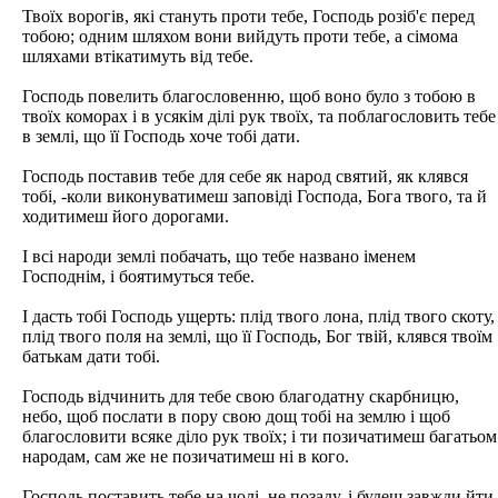
Твоїх ворогів, які стануть проти тебе, Господь розіб'є перед
тобою; одним шляхом вони вийдуть проти тебе, а сімома
шляхами втікатимуть від тебе.
Господь повелить благословенню, щоб воно було з тобою в
твоїх коморах і в усякім ділі рук твоїх, та поблагословить тебе
в землі, що її Господь хоче тобі дати.
Господь поставив тебе для себе як народ святий, як клявся
тобі, -коли виконуватимеш заповіді Господа, Бога твого, та й
ходитимеш його дорогами.
І всі народи землі побачать, що тебе названо іменем
Господнім, і боятимуться тебе.
І дасть тобі Господь ущерть: плід твого лона, плід твого скоту,
плід твого поля на землі, що її Господь, Бог твій, клявся твоїм
батькам дати тобі.
Господь відчинить для тебе свою благодатну скарбницю,
небо, щоб послати в пору свою дощ тобі на землю і щоб
благословити всяке діло рук твоїх; і ти позичатимеш багатьом
народам, сам же не позичатимеш ні в кого.
Господь поставить тебе на чолі, не позаду, і будеш завжди йти