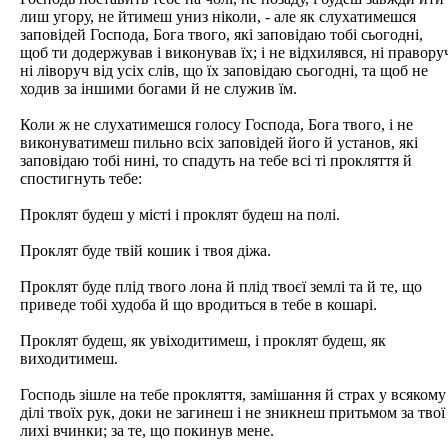
лиш угору, не йтимеш униз ніколи, - але як слухатимешся
заповідей Господа, Бога твого, які заповідаю тобі сьогодні,
щоб ти додержував і виконував їх; і не відхилявся, ні правору
ні ліворуч від усіх слів, що їх заповідаю сьогодні, та щоб не
ходив за іншими богами й не служив їм.
Коли ж не слухатимешся голосу Господа, Бога твого, і не
виконуватимеш пильно всіх заповідей його й установ, які
заповідаю тобі нині, то спадуть на тебе всі ті прокляття й
спостигнуть тебе:
Проклят будеш у місті і проклят будеш на полі.
Проклят буде твій кошик і твоя діжа.
Проклят буде плід твого лона й плід твоєї землі та й те, що
приведе тобі худоба й що вродиться в тебе в кошарі.
Проклят будеш, як увіходитимеш, і проклят будеш, як
виходитимеш.
Господь зішле на тебе прокляття, замішання й страх у всякому
ділі твоїх рук, доки не загинеш і не зникнеш притьмом за твої
лихі вчинки; за те, що покинув мене.