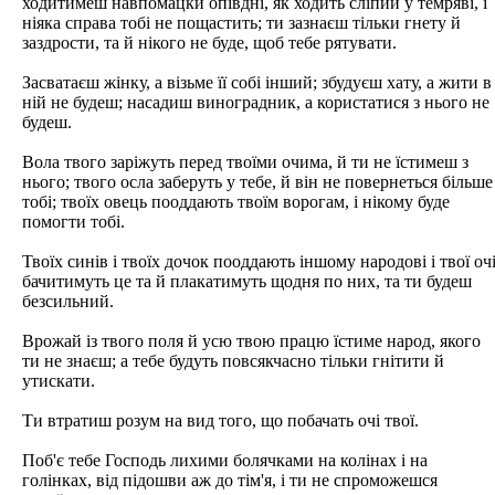
ходитимеш навпомацки опівдні, як ходить сліпий у темряві, і
ніяка справа тобі не пощастить; ти зазнаєш тільки гнету й
заздрости, та й нікого не буде, щоб тебе рятувати.
Засватаєш жінку, а візьме її собі інший; збудуєш хату, а жити в
ній не будеш; насадиш виноградник, а користатися з нього не
будеш.
Вола твого заріжуть перед твоїми очима, й ти не їстимеш з
нього; твого осла заберуть у тебе, й він не повернеться більше
тобі; твоїх овець пооддають твоїм ворогам, і нікому буде
помогти тобі.
Твоїх синів і твоїх дочок пооддають іншому народові і твої оч
бачитимуть це та й плакатимуть щодня по них, та ти будеш
безсильний.
Врожай із твого поля й усю твою працю їстиме народ, якого
ти не знаєш; а тебе будуть повсякчасно тільки гнітити й
утискати.
Ти втратиш розум на вид того, що побачать очі твої.
Поб'є тебе Господь лихими болячками на колінах і на
голінках, від підошви аж до тім'я, і ти не спроможешся