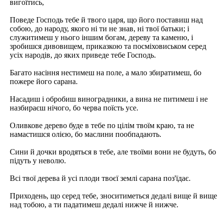
вигоїтись,
Поведе Господь тебе й твого царя, що його поставиш над
собою, до народу, якого ні ти не знав, ні твої батьки; і
служитимеш у нього іншим богам, дереву та каменю, і
зробишся дивовищем, приказкою та посміховиськом серед
усіх народів, до яких приведе тебе Господь.
Багато насіння нестимеш на поле, а мало збиратимеш, бо
пожере його сарана.
Насадиш і обробиш виноградники, а вина не питимеш і не
назбираєш нічого, бо черва поїсть усе.
Оливкове дерево буде в тебе по цілім твоїм краю, та не
намастишся олією, бо маслини пообпадають.
Сини й дочки вродяться в тебе, але твоїми вони не будуть, бо
підуть у неволю.
Всі твої дерева й усі плоди твоєї землі сарана поз'їдає.
Приходень, що серед тебе, зноситиметься дедалі вище й вище
над тобою, а ти падатимеш дедалі нижче й нижче.