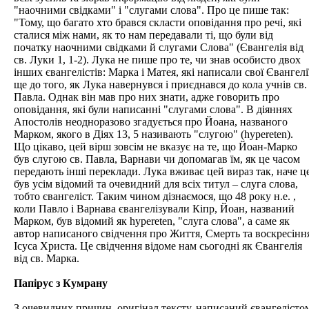
"наочними свідками" і "слугами слова". Про це пише так:
"Тому, що багато хто брався скласти оповідання про речі, які
сталися між нами, як то нам передавали ті, що були від
початку наочними свідками й слугами Слова" (Євангелія від
св. Луки 1, 1-2). Лука не пише про те, чи знав особисто двох
інших євангелістів: Марка і Матея, які написали свої Євангелі
ще до того, як Лука навернувся і приєднався до кола учнів св.
Павла. Однак він мав про них знати, адже говорить про
оповідання, які були написанні "слугами слова". В діяннях
Апостолів неодноразово згадується про Йоана, названого
Марком, якого в Діях 13, 5 називають "слугою" (hypereten).
Що цікаво, цей вірш зовсім не вказує на те, що Йоан-Марко
був слугою св. Павла, Варнави чи допомагав їм, як це часом
передають інші переклади. Лука вживає цей вираз так, наче ц
був усім відомий та очевидний для всіх титул – слуга слова,
тобто євангеліст. Таким чином дізнаємося, що 48 року н.е. ,
коли Павло і Варнава євангелізували Кіпр, Йоан, названий
Марком, був відомий як hypereten, "слуга слова", а саме як
автор написаного свідчення про Життя, Смерть та воскресінн
Ісуса Христа. Це свідчення відоме нам сьогодні як Євангелія
від св. Марка.
Папірус з Кумрану
З очевидних причин, оригінал тексту, написаний євангелісто