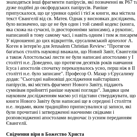
знаходяться інші фрагменти папірусів, які позначенні як Р67 т
дуже подібні до оксфордських папірусів. Раніше
припускалося, що це уривки однієї і тієї ж книги, яка містила
текст Євангелії від св. Матея. Однак у висновках досліджень,
було визначено, що це не був один і той самий кодекс (книга,
яка схожа на сучасні, із двосторонніми записами), а рукопис,
написаний в тому самому часі, і навіть одним і тим ж писарем
У відношенні до цих відкриттів, єрусалимський археолог А.
Коген в інтерв'ю для Jerusalem Christian Review: "Протягом
багатьох століть науковці вважали, що Новий Завіт, Євангелія
а також Апостольські листи не були написані апостолами у І
столітті н.е. Доведено, що протягом десятків років навчання
Ісуса і апостолів спочатку переказувалось усно, перш ніж в ІІ
столітті н.е. було записане". Професор О. Мазар з Єрусалиму
додав: "Сьогодні найновіші дослідження найстаріших
папірусів, які містять фрагмент Нового Завіту, піддають
сумнівам прийнятті раніше наукові погляди". Завдяки цим
науковим дослідженням маємо усі підстави стверджувати, що
книги Нового Завіту були написані ще в середині І століття
н.е. людьми, яким традиційно приписувалися ці записи, які
були прочитані і затвердженні наочними свідками і
розповсюдженні апостолами водночас із усним переданням
Євангелії.
Свідчення віри в Божество Христа