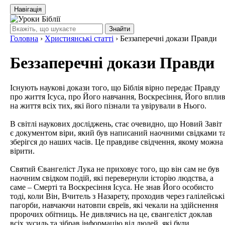
Навігація
Знайти
Головна
›
Християнські статті
›
Беззаперечні докази Правди
Беззаперечні докази Правди
Існують наукові докази того, що Біблія вірно передає Правду
про життя Ісуса, про Його навчання, Воскресіння, Його впли
на життя всіх тих, які його пізнали та увірували в Нього.
В світлі наукових досліджень, стає очевидно, що Новий Завіт
є документом віри, який був написаний наочними свідками т
зберігся до наших часів. Це правдиве свідчення, якому можна
вірити.
Святий Євангеліст Лука не приховує того, що він сам не був
наочним свідком подій, які перевернули історію людства, а
саме – Смерті та Воскресіння Ісуса. Не знав Його особисто
тоді, коли Він, Вчитель з Назарету, проходив через галілейські
пагорби, навчаючи натовпи євреїв, які чекали на здійснення
пророчих обітниць. Не дивлячись на це, євангеліст доклав
всіх зусиль та зібрав інформацію від людей, які були