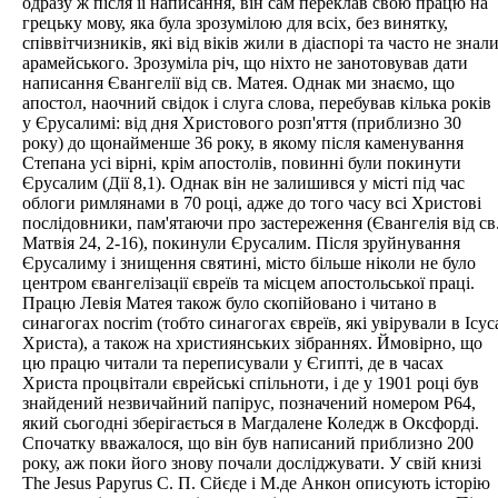
одразу ж після її написання, він сам переклав свою працю на
грецьку мову, яка була зрозумілою для всіх, без винятку,
співвітчизників, які від віків жили в діаспорі та часто не знал
арамейського. Зрозуміла річ, що ніхто не занотовував дати
написання Євангелії від св. Матея. Однак ми знаємо, що
апостол, наочний свідок і слуга слова, перебував кілька років
у Єрусалимі: від дня Христового розп'яття (приблизно 30
року) до щонайменше 36 року, в якому після каменування
Степана усі вірні, крім апостолів, повинні були покинути
Єрусалим (Дії 8,1). Однак він не залишився у місті під час
облоги римлянами в 70 році, адже до того часу всі Христові
послідовники, пам'ятаючи про застереження (Євангелія від св
Матвія 24, 2-16), покинули Єрусалим. Після зруйнування
Єрусалиму і знищення святині, місто більше ніколи не було
центром євангелізації євреїв та місцем апостольської праці.
Працю Левія Матея також було скопійовано і читано в
синагогах nocrim (тобто синагогах євреїв, які увірували в Ісус
Христа), а також на християнських зібраннях. Ймовірно, що
цю працю читали та переписували у Єгипті, де в часах
Христа процвітали єврейські спільноти, і де у 1901 році був
знайдений незвичайний папірус, позначений номером Р64,
який сьогодні зберігається в Магдалене Коледж в Оксфорді.
Спочатку вважалося, що він був написаний приблизно 200
року, аж поки його знову почали досліджувати. У свій книзі
The Jesus Papyrus С. П. Сйєде і М.де Анкон описують історію