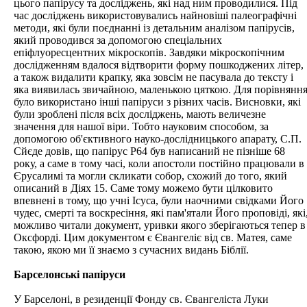
цього папірусу та досліджень, які над ним проводилися. Під
час досліджень використовувались найновіші палеографічні
методи, які були поєднанні із детальним аналізом папірусів,
який проводився за допомогою спеціальних
епіфлуоресцентних мікроскопів. Завдяки мікроскопічним
дослідженням вдалося відтворити форму пошкоджених літер,
а також видалити крапку, яка зовсім не пасувала до тексту і
яка виявилась звичайною, маленькою цяткою. Для порівнянн
було використано інші папіруси з різних часів. Висновки, які
були зроблені після всіх досліджень, мають величезне
значення для нашої віри. Тобто науковим способом, за
допомогою об'єктивного науко-дослідницького апарату, С.П.
Сйєде довів, що папірус Р64 був написаний не пізніше 68
року, а саме в тому часі, коли апостоли постійно працювали в
Єрусалимі та могли скликати собор, схожий до того, який
описаний в Діях 15. Саме тому можемо бути цілковито
впевнені в тому, що учні Ісуса, були наочними свідками Його
чудес, смерті та воскресіння, які пам'ятали Його проповіді, які
можливо читали документ, уривки якого зберігаються тепер в
Оксфорді. Цим документом є Євангеліє від св. Матея, саме
такою, якою ми її знаємо з сучасних видань Біблії.
Барселонські папіруси
У Барселоні, в резиденції Фонду св. Євангеліста Луки