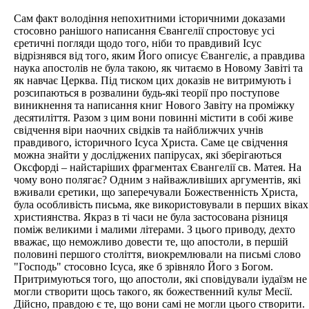
Сам факт володіння непохитними історичними доказами
стосовно ранішого написання Євангелії спростовує усі
єретичні погляди щодо того, ніби то правдивий Ісус
відрізнявся від того, яким Його описує Євангеліє, а правдива
наука апостолів не була такою, як читаємо в Новому Завіті та
як навчає Церква. Під тиском цих доказів не витримують і
розсипаються в розвалини будь-які теорії про поступове
виникнення та написання книг Нового Завіту на проміжку
десятиліття. Разом з цим вони повинні містити в собі живе
свідчення віри наочних свідків та найближчих учнів
правдивого, історичного Ісуса Христа. Саме це свідчення
можна знайти у досліджених папірусах, які зберігаються
Оксфорді – найстаріших фрагментах Євангелії св. Матея. На
чому воно полягає? Одним з найважливіших аргументів, які
вживали єретики, що заперечували Божественність Христа,
була особливість письма, яке використовували в перших віках
християнства. Якраз в ті часи не була застосована різниця
поміж великими і малими літерами. З цього приводу, дехто
вважає, що неможливо довести те, що апостоли, в першій
половині першого століття, виокремлювали на письмі слово
"Господь" стосовно Ісуса, яке б зрівняло Його з Богом.
Притримуються того, що апостоли, які сповідували іудаїзм не
могли створити щось такого, як божественний культ Месії.
Дійсно, правдою є те, що вони самі не могли цього створити.