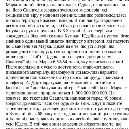
Марком, не зберігся до наших часів. Однак, не дивлячись на
це, його Євангелія завдяки зусиллям місіонерів, які
зміцнювали віру у новонавернених, швидко розповсюдилась
по всій території Римської імперії. В той час було зроблено
десятки копій цієї книги, які були розіслані по всіх місцях, де
існували групи віруючих. В ХХ столітті, в печері, яка
знаходиться біля руїн селища Кумран, Юдейської пустелі, бул
знайдено один малий шматок папірусу з літерами, які пасуют
до Євангелії від Марка. Цікавим є те, що усі літери, які
розміщенні на папірусі, з яких прочитати повністю можна
лише одне – ‘kai' ("і"), докладно пасують до 6 розділу
Євангелії від св. Марка 6,52-54, такої, яку читаємо сьогодні.
Після дослідження усього доступного, старожитнього,
письмового матеріалу, враховуючи усі можливі варіанти
прочитання пошкоджених літер цього папірусу, іспанський
професор А. Доу підрахував, що можливість похибки в
ідентифікації досліджуваних літер з Євангелії від св. Марка є
малоймовірною і прирівнюється 1: 900 000 000 000. Це
означає, що текст цієї Євангелії, написаної перед 46 роком,
зберігся до наших часів без будь-яких змін. Існує цілковите
запевнення того, що жоден рукопис не міг потрапити до пече
в Кумрані після 68 року н.е, тоді, коли мешканці цього селищ
втікали від наступаючих римських легіонів, які спустошували
усю Юдею. В той час вони намагалися зберегти все те, що