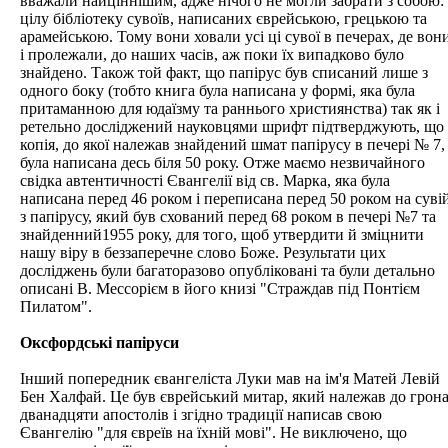
вважали найціннішим, адже нічого не могли забрати з собою:
цілу бібліотеку сувоїв, написаних єврейською, грецькою та
арамейською. Тому вони ховали усі ці сувої в печерах, де вон
і пролежали, до наших часів, аж поки їх випадково було
знайдено. Також той факт, що папірус був списаний лише з
одного боку (тобто книга була написана у формі, яка була
притаманною для юдаїзму та раннього християнства) так як і
ретельно досліджений науковцями шрифт підтверджують, що
копія, до якої належав знайдений шмат папірусу в печері № 7,
була написана десь біля 50 року. Отже маємо незвичайного
свідка автентичності Євангелії від св. Марка, яка була
написана перед 46 роком і переписана перед 50 роком на суві
з папірусу, який був схований перед 68 роком в печері №7 та
знайденний1955 року, для того, щоб утвердити й зміцнити
нашу віру в беззаперечне слово Боже. Результати цих
досліджень були багаторазово опубліковані та були детально
описані В. Мессорієм в його книзі "Страждав під Понтієм
Пилатом".
Оксфордські папіруси
Інший попередник євангеліста Луки мав на ім'я Матей Левій
Бен Халфай. Це був єврейський митар, який належав до грон
дванадцяти апостолів і згідно традиції написав свою
Євангелію "для євреїв на їхній мові". Не виключено, що