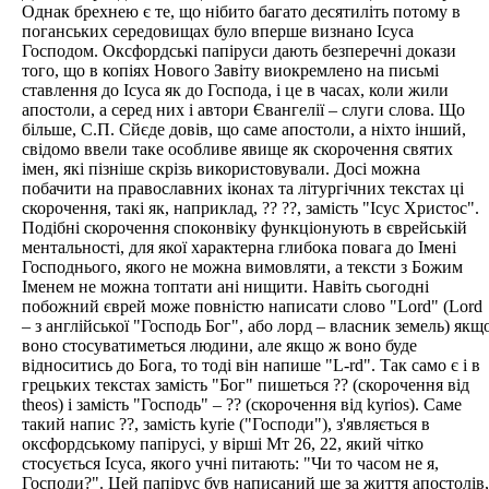
Однак брехнею є те, що нібито багато десятиліть потому в
поганських середовищах було вперше визнано Ісуса
Господом. Оксфордські папіруси дають безперечні докази
того, що в копіях Нового Завіту виокремлено на письмі
ставлення до Ісуса як до Господа, і це в часах, коли жили
апостоли, а серед них і автори Євангелії – слуги слова. Що
більше, С.П. Сйєде довів, що саме апостоли, а ніхто інший,
свідомо ввели таке особливе явище як скорочення святих
імен, які пізніше скрізь використовували. Досі можна
побачити на православних іконах та літургічних текстах ці
скорочення, такі як, наприклад, ?? ??, замість "Ісус Христос".
Подібні скорочення споконвіку функціонують в єврейській
ментальності, для якої характерна глибока повага до Імені
Господнього, якого не можна вимовляти, а тексти з Божим
Іменем не можна топтати ані нищити. Навіть сьогодні
побожний єврей може повністю написати слово "Lord" (Lord
– з англійської "Господь Бог", або лорд – власник земель) якщ
воно стосуватиметься людини, але якщо ж воно буде
відноситись до Бога, то тоді він напише "L-rd". Так само є і в
грецьких текстах замість "Бог" пишеться ?? (скорочення від
theos) і замість "Господь" – ?? (скорочення від kyrios). Саме
такий напис ??, замість kyriе ("Господи"), з'являється в
оксфордському папірусі, у вірші Мт 26, 22, який чітко
стосується Ісуса, якого учні питають: "Чи то часом не я,
Господи?". Цей папірус був написаний ще за життя апостолів,