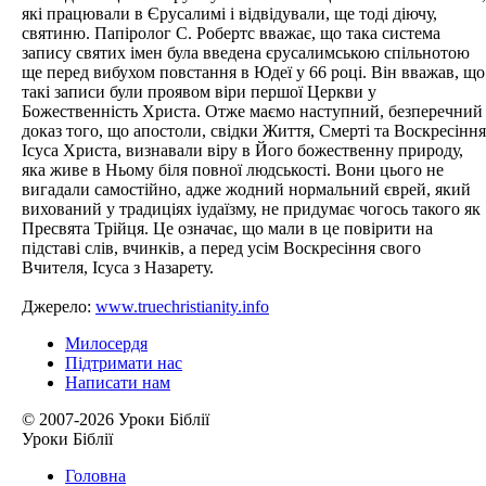
які працювали в Єрусалимі і відвідували, ще тоді діючу,
святиню. Папіролог С. Робертс вважає, що така система
запису святих імен була введена єрусалимською спільнотою
ще перед вибухом повстання в Юдеї у 66 році. Він вважав, що
такі записи були проявом віри першої Церкви у
Божественність Христа. Отже маємо наступний, безперечний
доказ того, що апостоли, свідки Життя, Смерті та Воскресіння
Ісуса Христа, визнавали віру в Його божественну природу,
яка живе в Ньому біля повної людськості. Вони цього не
вигадали самостійно, адже жодний нормальний єврей, який
вихований у традиціях іудаїзму, не придумає чогось такого як
Пресвята Трійця. Це означає, що мали в це повірити на
підставі слів, вчинків, а перед усім Воскресіння свого
Вчителя, Ісуса з Назарету.
Джерело:
www.truechristianity.info
Милосердя
Підтримати нас
Написати нам
© 2007-2026 Уроки Біблії
Уроки Біблії
Головна