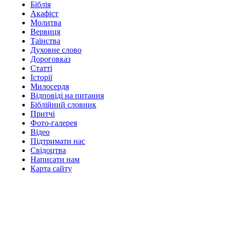
Біблія
Акафіст
Молитва
Вервиця
Таїнства
Духовне слово
Дороговказ
Cтатті
Історії
Милосердя
Відповіді на питання
Біблійний словник
Притчі
Фото-галерея
Відео
Підтримати нас
Свідоцтва
Написати нам
Карта сайту