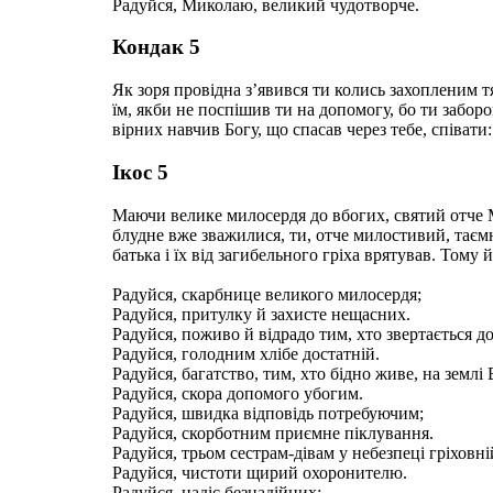
Радуйся, Миколаю, великий чудотворче.
Кондак 5
Як зоря провідна з’явився ти колись захопленим 
їм, якби не поспішив ти на допомогу, бо ти заборо
вірних навчив Богу, що спасав через тебе, співати
Ікос 5
Маючи велике милосердя до вбогих, святий отче М
блудне вже зважилися, ти, отче милостивий, таємн
батька і їх від загибельного гріха врятував. Тому 
Радуйся, скарбнице великого милосердя;
Радуйся, притулку й захисте нещасних.
Радуйся, поживо й відрадо тим, хто звертається до
Радуйся, голодним хлібе достатній.
Радуйся, багатство, тим, хто бідно живе, на землі 
Радуйся, скора допомого убогим.
Радуйся, швидка відповідь потребуючим;
Радуйся, скорботним приємне піклування.
Радуйся, трьом сестрам-дівам у небезпеці гріховн
Радуйся, чистоти щирий охоронителю.
Радуйся, надіє безнадійних;