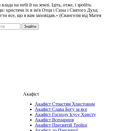
влада на небі й на землі. Ідіть, отже, і зробіть
и: христячи їх в ім'я Отця і Сина і Святого Духа;
гти все, що я вам заповідав.» (Євангелія від Матея
Знайти
Акафіст
Акафіст Страстям Христовим
Акафіст Слава Богу за все
Акафіст Господу Ісусу Христу
Акафіст Всецариця
Акафіст Пресвятій Тройці
Акафіст до Пресвятої