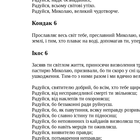
Радуйся, всьому світові утіхо.
Радуйся, Миколаю, великий чудотворче.
Кондак 6
Прославляє весь світ тебе, преславний Миколаю, як
землі, і тим, хто плаває на воді, допомагав ти, у
Ікос 6
Засяяв ти світлом життя, приносячи визволення т
пастирю Миколаю, призивали, бо ти скоро у сні ца
ушкодження. Тим-то з ними разом і ми вдячно вел
Радуйся, святителю добрий, бо всім, хто тебе щир
Радуйся, від несправедливої смерті ти звільняєш;
Радуйся, від наклепів ти охороняєш;
Радуйся, бо беззаконні ради руйнуєш.
Радуйся, бо, як павутиння, всяку неправду розрив
Радуйся, бо славно істину ти підносиш;
Радуйся, бо неповинних із кайданів визволяєш ти
Радуйся, бо навіть мерців ти оживляєш.
Радуйся, виявителю правди;
Радуйся, потьмарення неправди;