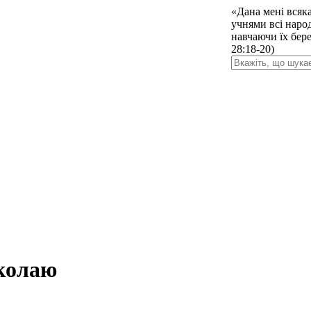
«Дана мені всяка 
учнями всі народ
навчаючи їх бере
28:18-20)
колаю