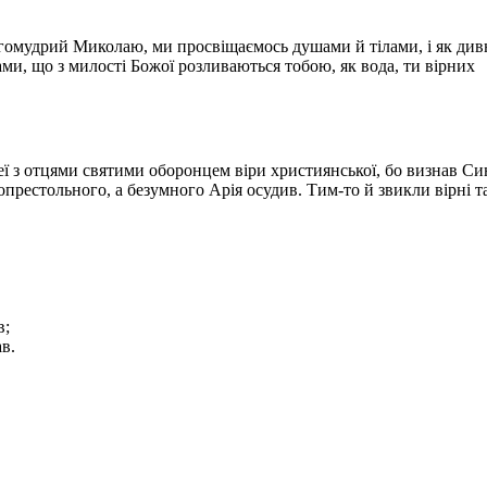
огомудрий Миколаю, ми просвіщаємось душами й тілами, і як див
ми, що з милості Божої розливаються тобою, як вода, ти вірних
еї з отцями святими оборонцем віри християнської, бо визнав Си
рестольного, а безумного Арія осудив. Тим-то й звикли вірні т
в;
в.