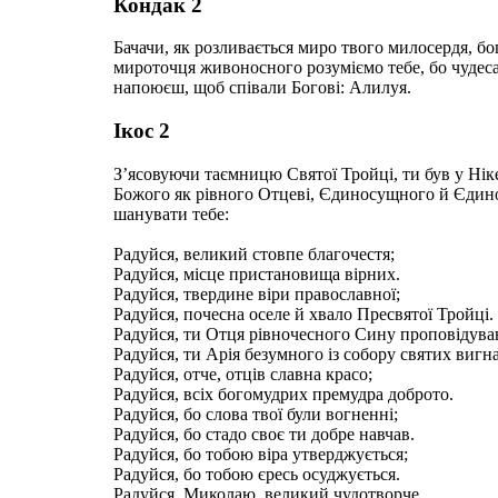
Кондак 2
Бачачи, як розливається миро твого милосердя, б
мироточця живоносного розуміємо тебе, бо чудеса
напоюєш, щоб співали Богові: Алилуя.
Ікос 2
З’ясовуючи таємницю Святої Тройці, ти був у Нік
Божого як рівного Отцеві, Єдиносущного й Єдиноп
шанувати тебе:
Радуйся, великий стовпе благочестя;
Радуйся, місце пристановища вірних.
Радуйся, твердине віри православної;
Радуйся, почесна оселе й хвало Пресвятої Тройці.
Радуйся, ти Отця рівночесного Сину проповідува
Радуйся, ти Арія безумного із собору святих вигна
Радуйся, отче, отців славна красо;
Радуйся, всіх богомудрих премудра доброто.
Радуйся, бо слова твої були вогненні;
Радуйся, бо стадо своє ти добре навчав.
Радуйся, бо тобою віра утверджується;
Радуйся, бо тобою єресь осуджується.
Радуйся, Миколаю, великий чудотворче.