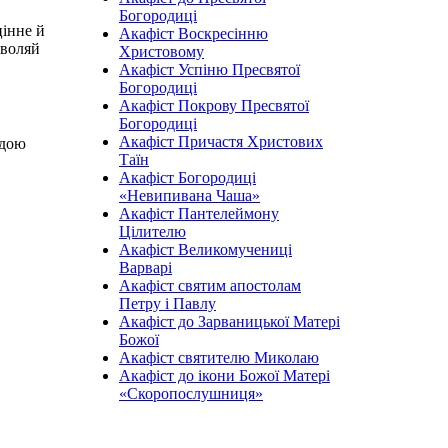
Богородиці
цінне й
Акафіст Воскресінню
зволяй
Христовому
Акафіст Успіню Пресвятої
Богородиці
Акафіст Покрову Пресвятої
Богородиці
Акафіст Причастя Христових
одою
Таїн
Акафіст Богородиці
«Невипивана Чаша»
Акафіст Пантелеймону
Цілителю
Акафіст Великомучениці
Варварі
Акафіст святим апостолам
Петру і Павлу
Акафіст до Зарваницької Матері
Божої
Акафіст святителю Миколаю
Акафіст до ікони Божої Матері
«Скоропослушниця»