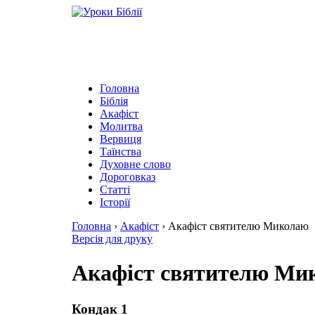
Головна
Біблія
Акафіст
Молитва
Вервиця
Таїнства
Духовне слово
Дороговказ
Cтатті
Історії
Головна
›
Акафіст
›
Акафіст святителю Миколаю
Версія для друку
Акафіст святителю Ми
Кондак 1