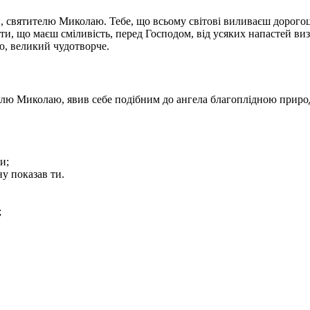
 святителю Миколаю. Тебе, що всьому світові виливаєш дорого
ти, що маєш сміливість, перед Господом, від усяких напастей ви
ю, великий чудотворче.
лю Миколаю, явив себе подібним до ангела благоплідною прир
и;
у показав ти.
;