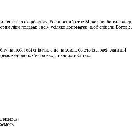
обличчя тяжко скорботних, богоносний отче Миколаю, бо ти голод
орим ліки подавав і всім усіляко допомагав, щоб співали Богові:
у на небі тобі співати, а не на землі, бо хто із людей здатний
ереможені любов’ю твоєю, співаємо тобі так:
вляємося;
юємось.