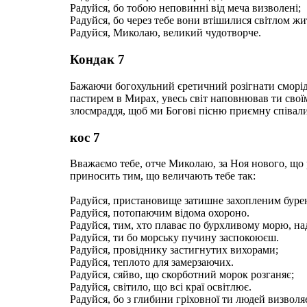
Радуйся, бо тобою неповинні від меча визволені;
Радуйся, бо через тебе вони втішилися світлом жи
Радуйся, Миколаю, великий чудотворче.
Кондак 7
Бажаючи богохульний єретичний розігнати сморід, 
пастирем в Мирах, увесь світ наповнював ти свої
злосмраддя, щоб ми Богові пісню приємну співали
кос 7
Вважаємо тебе, отче Миколаю, за Ноя нового, що 
приносить тим, що величають тебе так:
Радуйся, пристановище затишне захопленим буре
Радуйся, потопаючим відома охороно.
Радуйся, тим, хто плаває по бурхливому морю, н
Радуйся, ти бо морську пучину заспокоюєш.
Радуйся, провіднику застигнутих вихорами;
Радуйся, теплото для замерзаючих.
Радуйся, сяйво, що скорботний морок розганяє;
Радуйся, світило, що всі краї освітлює.
Радуйся, бо з глибини гріховної ти людей визволя