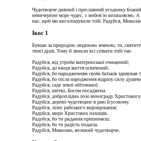
Чудотворче дивний і преславний угоднику Божий,
невичерпне море чудес, з любов’ю вихваляємо. А 
нас, щоб ми виголошували тобі: Радуйся, Микола
Ікос 1
Бувши за природою людиною земною, ти, святите
твоєї душі. Тому й звикли всі співати тобі так:
Радуйся, від утроби материнської очищений;
Радуйся, до кінця життя освячений.
Радуйся, бо народженням своїм батьків здивував т
Радуйся, бо після народження відразу силу душевн
Радуйся, саде землі обітованої;
Радуйся, квітко, Богом посаджена.
Радуйся, доброплідна лозо винограду Христового
Радуйся, дерево чудотворне в раю Ісусовому.
Радуйся, лілеє райського вирощування;
Радуйся, миро Христових пахощів.
Радуйся, бо ти ридання припиняєш;
Радуйся, бо ти радість подаєш.
Радуйся, Миколаю, великий чудотворче.