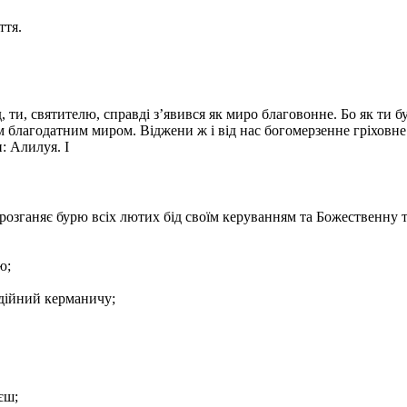
ття.
ти, святителю, справді з’явився як миро благовонне. Бо як ти б
м благодатним миром. Віджени ж і від нас богомерзенне гріховне
: Алилуя. І
розганяє бурю всіх лютих бід своїм керуванням та Божественну
ю;
адійний керманичу;
єш;