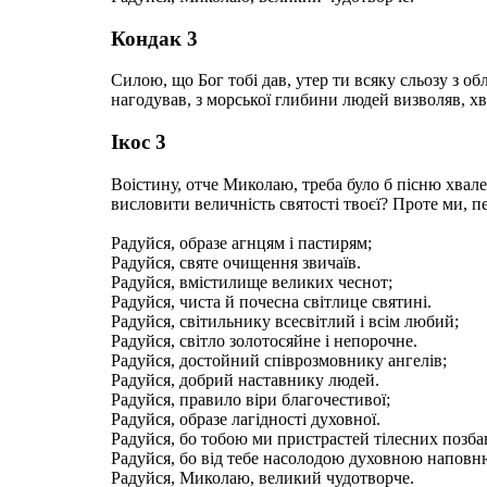
Кондак 3
Силою, що Бог тобі дав, утер ти всяку сльозу з 
нагодував, з морської глибини людей визволяв, хв
Ікос 3
Воістину, отче Миколаю, треба було б пісню хвалебн
висловити величність святості твоєї? Проте ми, п
Радуйся, образе агнцям і пастирям;
Радуйся, святе очищення звичаїв.
Радуйся, вмістилище великих чеснот;
Радуйся, чиста й почесна світлице святині.
Радуйся, світильнику всесвітлий і всім любий;
Радуйся, світло золотосяйне і непорочне.
Радуйся, достойний співрозмовнику ангелів;
Радуйся, добрий наставнику людей.
Радуйся, правило віри благочестивої;
Радуйся, образе лагідності духовної.
Радуйся, бо тобою ми пристрастей тілесних позба
Радуйся, бо від тебе насолодою духовною наповн
Радуйся, Миколаю, великий чудотворче.