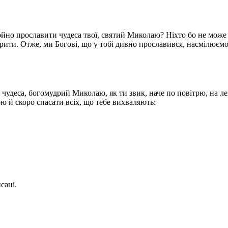
ойно прославити чудеса твої, святий Миколаю? Ніхто бо не може 
оворити. Отже, ми Богові, що у тобі дивно прославився, насмілюєм
і чудеса, богомудрий Миколаю, як ти звик, наче по повітрю, на л
ю й скоро спасати всіх, що тебе вихваляють:
сані.