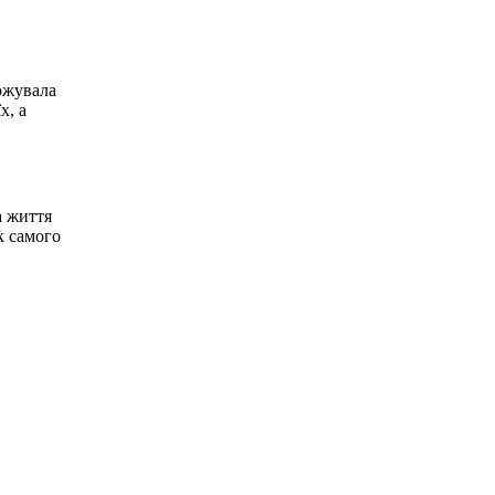
рожувала
х, а
а життя
к самого