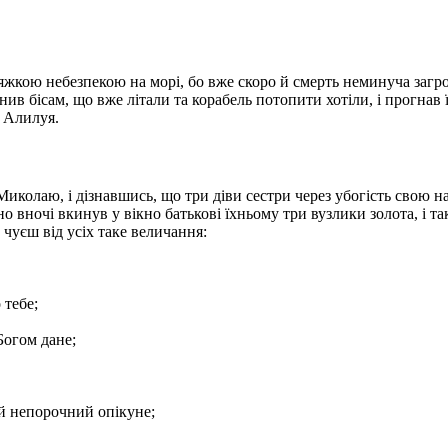
тяжкою небезпекою на морі, бо вже скоро й смерть неминуча заг
нив бісам, що вже літали та корабель потопити хотіли, і прогнав ї
: Алилуя.
иколаю, і дізнавшись, що три діви сестри через убогість свою н
о вночі вкинув у вікно батькові їхньому три вузлики золота, і та
й чуєш від усіх таке величання:
 тебе;
Богом дане;
ій непорочний опікуне;