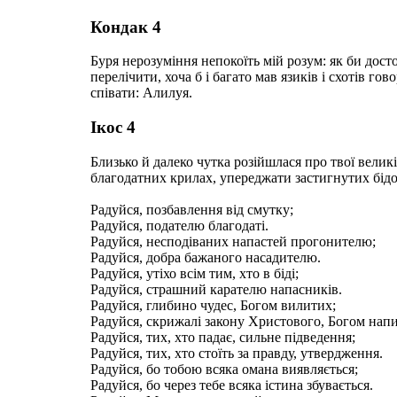
Кондак 4
Буря нерозуміння непокоїть мій розум: як би дост
перелічити, хоча б і багато мав язиків і схотів г
співати: Алилуя.
Ікос 4
Близько й далеко чутка розійшлася про твої велик
благодатних крилах, упереджати застигнутих бідо
Радуйся, позбавлення від смутку;
Радуйся, подателю благодаті.
Радуйся, несподіваних напастей прогонителю;
Радуйся, добра бажаного насадителю.
Радуйся, утіхо всім тим, хто в біді;
Радуйся, страшний карателю напасників.
Радуйся, глибино чудес, Богом вилитих;
Радуйся, скрижалі закону Христового, Богом напи
Радуйся, тих, хто падає, сильне підведення;
Радуйся, тих, хто стоїть за правду, утвердження.
Радуйся, бо тобою всяка омана виявляється;
Радуйся, бо через тебе всяка істина збувається.