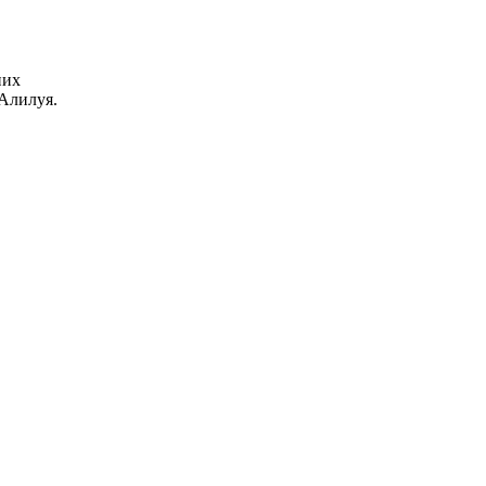
них
 Алилуя.