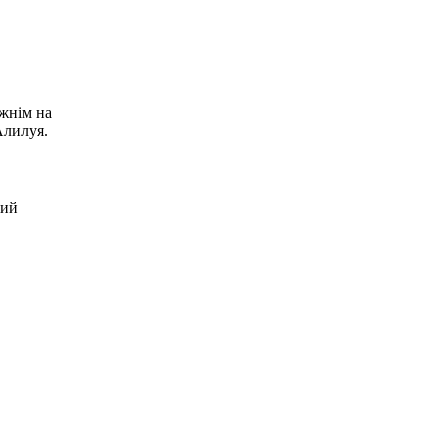
ожнім на
Алилуя.
рий