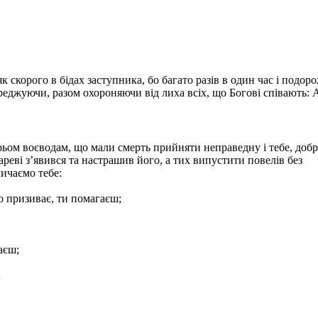
 скорого в бідах заступника, бо багато разів в один час і подор
переджуючи, разом охороняючи від лиха всіх, що Богові співають: 
рьом воєводам, що мали смерть прийняти неправедну і тебе, доб
реві з’явився та настрашив його, а тих випустити повелів без
ичаємо тебе:
о призиває, ти помагаєш;
аєш;
;