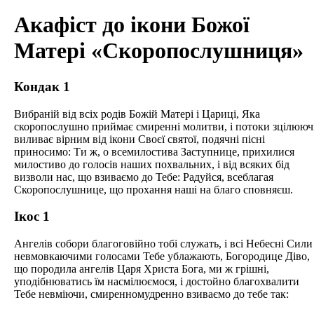
Акафіст до ікони Божої
Матері «Скоропослушниця»
Кондак 1
Вибраній від всіх родів Божій Матері і Цариці, Яка
скоропослушно приймає смиренні молитви, і потоки зцілююч
виливає вірним від ікони Своєї святої, подячні пісні
приносимо: Ти ж, о всемилостива Заступнице, прихилися
милостиво до голосів наших похвальних, і від всяких бід
визволи нас, що взиваємо до Тебе: Радуйся, всеблагая
Скоропослушнице, що прохання наші на благо сповняєш.
Ікос 1
Ангелів собори благоговійно тобі служать, і всі Небесні Сили
невмовкаючими голосами Тебе ублажають, Богородице Діво,
що породила ангелів Царя Христа Бога, ми ж грішні,
уподібнюватись їм насмілюємося, і достойно благохвалити
Тебе невміючи, смиренномудренно взиваємо до тебе так: