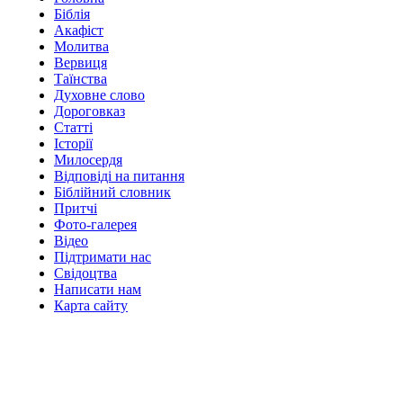
Біблія
Акафіст
Молитва
Вервиця
Таїнства
Духовне слово
Дороговказ
Cтатті
Історії
Милосердя
Відповіді на питання
Біблійний словник
Притчі
Фото-галерея
Відео
Підтримати нас
Свідоцтва
Написати нам
Карта сайту