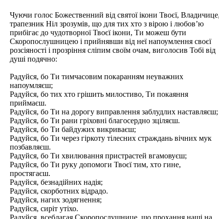
Чуючи голос Божественний від святої ікони Твоєї, Владичице
трапезник Ніл зрозумів, що для тих хто з вірою і любов’ю
прибігає до чудотворної Твоєї ікони, Ти можеш бути
Скоропослушницею і прийнявши від неї напоумлення своєї
розсіяності і прозріння сліпим своїм очам, виголосив Тобі від
душі подячно:
Радуйся, бо Ти тимчасовим покаранням неуважних
напоумляєш;
Радуйся, бо тих хто грішить милостиво, Ти покаяння
приймаєш.
Радуйся, бо Ти на дорогу виправлення заблудлих наставляєш;
Радуйся, бо Ти рани гріховні благосердно зціляєш.
Радуйся, бо Ти байдужих викриваєш;
Радуйся, бо Ти через гіркоту тілесних страждань вічних мук
позбавляєш.
Радуйся, бо Ти хвилювання пристрастей вгамовуєш;
Радуйся, бо Ти руку допомоги Твоєї тим, хто гине,
простягаєш.
Радуйся, безнадійних надія;
Радуйся, скорботних відрадо.
Радуйся, нагих зодягнення;
Радуйся, сиріт утіхо.
Радуйся, всеблагая Скоропослушнице, що прохання наші на