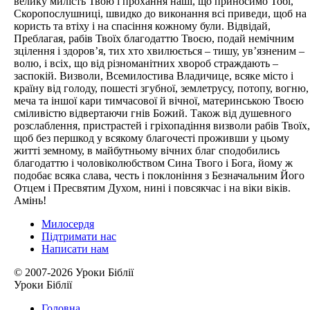
велику милість Твою і прохання наші, що приносимо Тобі,
Скоропослушниці, швидко до виконання всі приведи, щоб на
користь та втіху і на спасіння кожному були. Відвідай,
Преблагая, рабів Твоїх благодаттю Твоєю, подай немічним
зцілення і здоров’я, тих хто хвилюється – тишу, ув’язненим –
волю, і всіх, що від різноманітних хвороб страждають –
заспокій. Визволи, Всемилостива Владичице, всяке місто і
країну від голоду, пошесті згубної, землетрусу, потопу, вогню,
меча та іншої кари тимчасової й вічної, материнською Твоєю
сміливістю відвертаючи гнів Божий. Також від душевного
розслаблення, пристрастей і гріхопадіння визволи рабів Твоїх,
щоб без першкод у всякому благочесті проживши у цьому
житті земному, в майбутньому вічних благ сподобились
благодаттю і чоловіколюбством Сина Твого і Бога, йому ж
подобає всяка слава, честь і поклоніння з Безначальним Його
Отцем і Пресвятим Духом, нині і повсякчас і на віки віків.
Амінь!
Милосердя
Підтримати нас
Написати нам
© 2007-2026 Уроки Біблії
Уроки Біблії
Головна