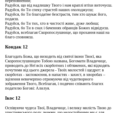
переповнений;
Радуйся, що від надлишку Твого і нам краплі втіхи виточуєш.
Радуйся, бо Ти спеку страстей наших охолоджуєш;
Радуйся, бо Ти благодатне безстрастя, тим хто шукає його,
подаєш.
Радуйся, бо Ти тих, хто в чистості живе, дуже любиш;
Радуйся, бо Ти в снах і баченнях обранців Божих відвідуєш.
Радуйся, всеблагая Скоропослушнице, що прохання наші на
благо сповняєш.
Кондак 12
Благодать Божа, що виходить від святої ікони Твоєї, яка
Скоропослушницею Тобою названа, Богомати Владичице,
приводить до Неї всіх скорботних і обтяжених, які відходять
почутими від цього джерела - Твоїх милостей і щедрот: в
скорботах - заспокоєння, в напастях - захист, в хворобах –
зцілення невичерпно отримуючи від чудотворного
зображення Твого, Всеблагая, і подячно співають благих
подателю Богові: Алилуя.
Ікос 12
Оспівуючи чудеса Твої, Владичице, і велику милість Твою до
християнського роду, знаючи, що недостойними ми є для