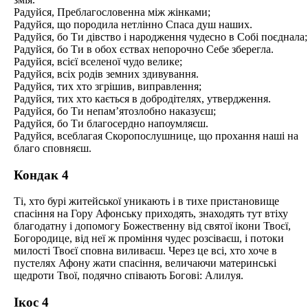
Радуйся, Преблагословенна між жінками;
Радуйся, що породила нетлінно Спаса душ наших.
Радуйся, бо Ти дівство і народження чудесно в Собі поєднала;
Радуйся, бо Ти в обох єствах непорочно Себе зберегла.
Радуйся, всієї вселеної чудо велике;
Радуйся, всіх родів земних здивування.
Радуйся, тих хто згрішив, виправлення;
Радуйся, тих хто кається в добродітелях, утвердження.
Радуйся, бо Ти непам’ятозлобно наказуєш;
Радуйся, бо Ти благосердно напоумляєш.
Радуйся, всеблагая Скоропослушнице, що прохання наші на
благо сповняєш.
Кондак 4
Ті, хто бурі житейської уникають і в тихе пристановище
спасіння на Гору Афонську приходять, знаходять тут втіху
благодатну і допомогу Божественну від святої ікони Твоєї,
Богородице, від неї ж проміння чудес розсіваєш, і потоки
милості Твоєї сповна виливаєш. Через це всі, хто хоче в
пустелях Афону жати спасіння, величаючи материнські
щедроти Твої, подячно співають Богові: Алилуя.
Ікос 4