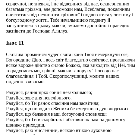
сердечної, не зневаж, і не відвернися від нас, оскверненних
багатьма гріхами, але допоможи нам, Всеблагая, покаянням
очиститися від нечистоти гріховної і подвизатися у чистому і
богоугодному житті. Тебе начальницею подвигу й
заступницею в цьому маючи, зможемо достойно і праведно
заспівати до Господа: Алилуя.
Ікос 11
Світлим промінням чудес свята ікона Твоя немеркнучи сяє,
Богородице Діво, і весь світ благодатно освітлює, проганяючи
всяке вороже дійство силою Божою, яка виходить від Неї, тим
то радуємось ми, грішні, маючи запоруку Твого до нас
благовоління, і Тобі, Скоропослушниці, молитв наших,
подячно взиваємо:
Радуйся, рання зірко сонця незаходимого;
Радуйся, зоре дня невечірнього.
Радуйся, бо Ти ранок спасіння нам засвітила;
Радуйся, що породила Жениха безсмертного душ людських.
Радуйся, що бажання наші богоугодні сповняєш;
Радуйся, бо Ти в скорботах і обставинах нам на допомогу
швидко приходиш.
Радуйся, раю мисленний, всякою втіхою духовною