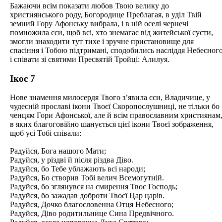
Бажаючи всім показати любов Твою велику до
християнського роду, Богородице Преблагая, в уділ Твій
земний Гору Афонську вибрала, і в ній оселі чернечі
помножила єси, щоб всі, хто знемагає від житейської суєти,
змогли знаходити тут тихе і зручне пристановище для
спасіння і Тобою підтримані, сподобились насліддя Небесног
і співати зі святими Пресвятій Тройці: Алилуя.
Ікос 7
Нове знамення милосердя Твого з’явила єси, Владичице, у
чудесній прославі ікони Твоєї Скоропослушниці, не тільки бо
ченцям Гори Афонської, але й всім православним християнам
в яких благоговійно шанується цієї ікони Твоєї зображення,
щоб усі Тобі співали:
Радуйся, Бога нашого Мати;
Радуйся, у різдві й після різдва Діво.
Радуйся, бо Тебе ублажають всі народи;
Радуйся, Бо створив Тобі велич Всемогутній.
Радуйся, бо зглянувся на смирення Твоє Господь;
Радуйся, бо зажадав доброти Твоєї Цар царів.
Радуйся, Дочко благословенна Отця Небесного;
Радуйся, Діво родитильнице Сина Предвічного.