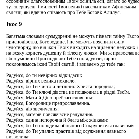
особливим благословенням Твоїм осінила єси, багато бо чуде
тут звершуєш, і милості Твої великі насельникам Афонським
являєш, які вдячно співають про Тебе Богові: Алилуя.
Ікос 9
Багатьма словами суємудренні не можуть пізнати тайну Твого
приснодівства, Богородице, і не можуть пояснити силу
чудотворну, що від ікон Твоїх виходить на зцілення недужих і
на всяку користь душевну й тілесну людям. Ми ж православн
і безсумнівно Приснодівою Тебе сповідуючи, вірно
поклоняємось іконі Твоїй святій, і взиваємо до тебе так:
Радуйся, бо ти невірних відкидаєш;
Радуйся, вірних велика похвало.
Радуйся, бо Ти чисто й нетлінно Христа породила;
Радуйся, бо Ти ключі дівства не пошкодила в різдві Твоїм.
Радуйся, Мати й Діво преблагословенна;
Радуйся, Богородице препрославленна.
Радуйся, дів звеличення;
Радуйся, матерів повсякчасне радування.
Радуйся, єдина непорочна й блага між жінками;
Радуйся, бо Ти породила обіцяного Сокрушителя глави змія.
Радуйся, бо Ти упалих праотців від осудження давнього
визволила;