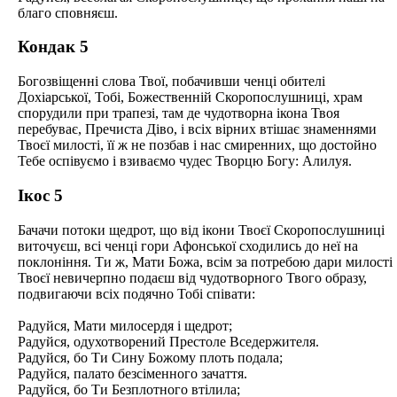
благо сповняєш.
Кондак 5
Богозвіщенні слова Твої, побачивши ченці обителі
Дохіарської, Тобі, Божественній Скоропослушниці, храм
спорудили при трапезі, там де чудотворна ікона Твоя
перебуває, Пречиста Діво, і всіх вірних втішає знаменнями
Твоєї милості, її ж не позбав і нас смиренних, що достойно
Тебе оспівуємо і взиваємо чудес Творцю Богу: Алилуя.
Ікос 5
Бачачи потоки щедрот, що від ікони Твоєї Скоропослушниці
виточуєш, всі ченці гори Афонської сходились до неї на
поклоніння. Ти ж, Мати Божа, всім за потребою дари милості
Твоєї невичерпно подаєш від чудотворного Твого образу,
подвигаючи всіх подячно Тобі співати:
Радуйся, Мати милосердя і щедрот;
Радуйся, одухотворений Престоле Вседержителя.
Радуйся, бо Ти Сину Божому плоть подала;
Радуйся, палато безсіменного зачаття.
Радуйся, бо Ти Безплотного втілила;