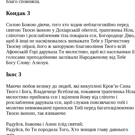
благо сповняєш.
Кондак 3
Силою Божою діючи, того хто ходив неблагоговійно перед
святою Твоєю іконою у Дохіарській обителі, трапезника Ніла,
сліпотою і розслабленням тіла покарала єси, Богородице Діво,
щоб й інші не насмілювались зневажати Тебе у Пречистому
Твоєму образі, його ж запорукою благовоління Твого всій
Афонській Горі дарувала Ти милостиво, щоб всі насельники її
голосами преподобними заспівали Народженому від Тебе
Богу Слову: Алилуя.
Ікос 3
Маючи любов велику до людей, які викуплені Кров’ю Сина
Твого і Бога, Владичице Всеблагая, покаяння трапезника Ніла
милостиво прийняла єси і зцілення йому від сліпоти і
розслаблення дарувала єси, щоб служив повсякчасно тобі і
молитви невмовкаючі приносив Тобі перед багатозцілюючою
Твоєю іконою, так взиваючи:
Радуйся, Іоакима і Анни плід святий;
Радуйся, бо Ти породила Того, Хто знищив главу давнього
змія.