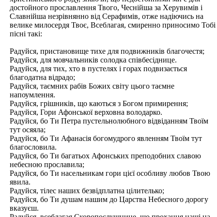
достойного прославлення Твого, Чеснійша за Херувимів і
Славнійша незрівнянно від Серафимів, отже надіючись на
велике милосердя Твоє, Всеблагая, смиренно приносимо Тобі
пісні такі:
Радуйся, пристановище тихе для подвижників благочестя;
Радуйся, для мовчальників солодка співбесіднице.
Радуйся, для тих, хто в пустелях і горах подвизається
благодатна відрадо;
Радуйся, таємних рабів Божих світу цього таємне
напоумлення.
Радуйся, грішників, що каються з Богом примирення;
Радуйся, Гори Афонської верховна володарко.
Радуйся, бо Ти Петра пустельнолюбного відвіданням Твоїм
тут осяяла;
Радуйся, бо Ти Афанасія богомудрого явленням Твоїм тут
благословила.
Радуйся, бо Ти багатьох Афонських преподобних славою
небесною прославила;
Радуйся, бо Ти насельникам гори цієї особливу любов Твою
явила.
Радуйся, тілес наших безвідплатна цілителько;
Радуйся, бо Ти душам нашим до Царства Небесного дорогу
вказуєш.
Радуйся, всеблагая Скоропослушнице, що прохання наші на