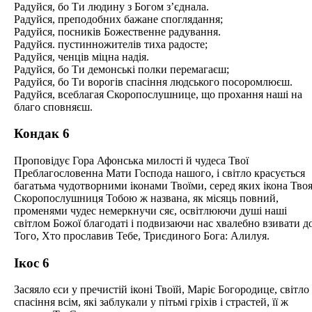
Радуйся, бо Ти людину з Богом з’єднала.
Радуйся, преподобних бажане споглядання;
Радуйся, посників Божественне радування.
Радуйся. пустинножителів тиха радосте;
Радуйся, ченців міцна надія.
Радуйся, бо Ти демонські полки перемагаєш;
Радуйся, бо Ти ворогів спасіння людського посоромлюєш.
Радуйся, всеблагая Скоропослушнице, що прохання наші на
благо сповняєш.
Кондак 6
Проповідує Гора Афонська милості й чудеса Твої
Преблагословенна Мати Господа нашого, і світло красується
багатьма чудотворними іконами Твоїми, серед яких ікона Тво
Скоропослушниця Тобою ж названа, як місяць повний,
променями чудес немеркнучи сяє, освітлюючи душі наші
світлом Божої благодаті і подвизаючи нас хвалебно взивати д
Того, Хто прославив Тебе, Триєдиного Бога: Алилуя.
Ікос 6
Засяяло єси у пречистій іконі Твоїй, Маріє Богородице, світло
спасіння всім, які заблукали у пітьмі гріхів і страстей, її ж