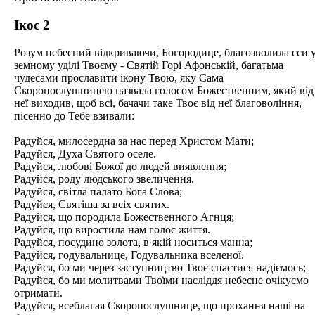
Ікос 2
Розум небесний відкриваючи, Богородице, благозволила єси 
земному уділі Твоєму - Святій Горі Афонській, багатьма
чудесами прославити ікону Твою, яку Сама
Скоропослушницею назвала голосом Божественним, який від
неї виходив, щоб всі, бачачи таке Твоє від неї благовоління,
пісенно до Тебе взивали:
Радуйся, милосердна за нас перед Христом Мати;
Радуйся, Духа Святого оселе.
Радуйся, любові Божої до людей виявлення;
Радуйся, роду людського звеличення.
Радуйся, світла палато Бога Слова;
Радуйся, Святіша за всіх святих.
Радуйся, що породила Божественного Агнця;
Радуйся, що виростила нам голос життя.
Радуйся, посудино золота, в якій носиться манна;
Радуйся, годувальнице, Годувальника вселеної.
Радуйся, бо ми через заступництво Твоє спастися надіємось;
Радуйся, бо ми молитвами Твоїми насліддя небесне очікуємо
отримати.
Радуйся, всеблагая Скоропослушнице, що прохання наші на