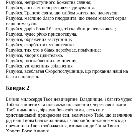
Радуйся, неприступного Божества сяяння;
Радуйся, ангелам неперестаюче здивування.
Радуйся, Трапезо свята, що хлібом життя нас насичуєш;
Радуйся, маслино благо плодовита, що єлеєм милості серця
наші помазуєш.
Радуйся, дарів Божої благодаті скарбнице невсякаюча;
Радуйся, чудес річко приснотекуча.
Радуйся, ображених заступнице;
Радуйся, скорботних утішителько.
Радуйся, тих хто в бідах перебуває, помічнице;
Радуйся, хворих цілителько.
Радуйся, розслабленних зміцнення;
Радуйся, ув’язненних звільнення.
Радуйся, всеблагая Скоропослушнице, що прохання наші на
благо сповняєш.
Кондак 2
Бачачи милосердя Твоє невичерпне, Владичице, і багато чудес
Тобою вчинених та повсякчасно явленних через святі ікони
Твої, ними ж як, зірками богосвітлими, весь світ
християнський прикрасила єси, величаємо Тебе, що звеличил
рід наш Твоїм благоволінням, і з любов’ю поклоняємось до
пречистого Твого зображення, взиваючи до Сина Твого
Христа Бога: Алилуя.