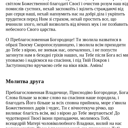
світлом Божественної благодаті Своєї і очистив розум наш від
помислів суєтних, нехай заспокоїть і зцілить страждаючі від
ран серця наші, нехай напоумить нас на добрі діла і укріпить
трудитися перед Ним зі страхом, нехай простить все, що
вчинили злого, нехай визволить від вічних мук і не позбавить
небесного Свого царства.
О Преблагословенная Богородице! Ти зволила назватися в
образі Твоєму Скоропослушницею, і зволила всім приходити
до Тебе з вірою, не зневаж нас, опечалених, і не попусти
загинути нам в безодні гріхів наших, на Тебе після Бога всі м
уповаємо і надіємося на спасіння, і під Твій Покров і
Заступництво вручаємо себе на віки віків. Амінь!
Молитва друга
Преблагословенная Владичице, Приснодіво Богородице, Бога
Слова більше за всяке слово на спасіння наше породила, і
благодать Його більше за всіх сповна прийняла, море з’явила
Божественних дарів і чудес, Ти є вічнотекуча річко, що
виливає благість всім, які з вірою до Тебе звертаються! До
чудотворної Твоєї ікони припадаючи, молимось Тобі,
всещедрій Матері чоловіколюбного Владики, вилий на нас