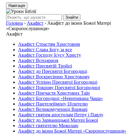
Навігація
Знайти
Головна
›
Акафіст
›
Акафіст до ікони Божої Матері
«Скоропослушниця»
Акафіст
Акафіст Страстям Христовим
Акафіст Слава Богу за все
Акафіст Господу Ісусу Христу
Акафіст Всецариця
Акафіст Пресвятій Тройці
Акафіст до Пресвятої Богородиці
Акафіст Воскресінню Христовому
Акафіст Успіню Пресвятої Богородиці
Акафіст Покрову Пресвятої Богородиці
Акафіст Причастя Христових Таїн
Акафіст Богородиці «Невипивана Чаша»
Акафіст Пантелеймону Цілителю
Акафіст Великомучениці Варварі
Акафіст святим апостолам Петру і Павлу
Акафіст до Зарваницької Матері Божої
Акафіст святителю Миколаю
Акафіст до ікони Божої Матері «Скоропослушниця»