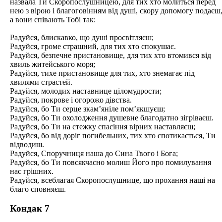
назвала Ти Скоропослушницею, для тих хто молиться перед
нею з вірою і благоговінням від душі, скору допомогу подаєш
а вони співають Тобі так:
Радуйся, блискавко, що душі просвітляєш;
Радуйся, громе страшний, для тих хто спокушає.
Радуйся, безпечне пристановище, для тих хто втомився від
хвиль житейського моря;
Радуйся, тихе пристановище для тих, хто знемагає під
хвилями страстей.
Радуйся, молодих наставнице ціломудрости;
Радуйся, покрове і огорожо дівства.
Радуйся, бо Ти серце зкам’яніле пом’якшуєш;
Радуйся, бо Ти охолодження душевне благодатно зігріваєш.
Радуйся, бо Ти на стежку спасіння вірних наставляєш;
Радуйся, бо від доріг погибельних, тих хто спотикається, Ти
відводиш.
Радуйся, Споручниця наша до Сина Твого і Бога;
Радуйся, бо Ти повсякчасно молиш Його про помилування
нас грішних.
Радуйся, всеблагая Скоропослушнице, що прохання наші на
благо сповняєш.
Кондак 7