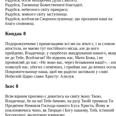
Радуйся, оселе непорочна Духа Святого;
Радуйся, Таємнице Божественної благодаті.
Радуйся. небесного світу прикрасо;
Радуйся, земного світу заступнице.
Радуйся, всеблагая Скоропослушнице, що прохання наші на
благо сповняєш.
Кондак 8
Подорожуючими і пришельцями всі ми на землі є, і за словом
апостола, не маємо тут постійного місця, але до кого
прийдемо, Владичице, у скорботах мандрування нашого, якщ
не до Тебе, Всеблагая? Не відкинь нас, Мати Божа, і не
промовляй до нас: «Не знаю вас, через беззаконня ваші!», - ал
помилуй нас, убогих і немічних, і прийми нас до вічних осель
Покровительнице наша, щоб ми радісно заспівали у славі
Небесній Царю слави Христу: Алилуя.
Ікос 8
Всім вірним приємно є дивитись на святу ікону Твою,
Владичице, бо на неї Тебе бачимо, на руці Твоїй тримаєш Ти
Предвічне Немовля Господа нашого Ісуса Христа, Йому ж
поклоняючись чино, як Творцю і Богу нашому, Тобі, істинній
Богородиці, молитовно взиваємо: