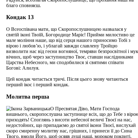
благо сповняєш.
Кондак 13
О Всеоспівана мати, що Скоропослушницею назвалася у
святій іконі Твоїй, Богородице Маріє! Прийми милостиво це
мале моління наше, що від серця нашого приносимо Тобі з
вірою і любов’ю, і ублагай завжди славлену Тройцю
визволити нас від геєни вогняної, темряви безпросвітної і му
вічних, щоб через заступництво Твоє, ставши наслідниками
Царства Небесного, ми сподобилися зі святими співати
Богові: Алилуя.
Цей кондак читається тричі. Після цього знову читаються
перший ікос і перший кондак.
Молитва перша
О Пресвятая Діво, Мати Господа
вишнього, скоропослушна заступнице всіх, що до Тебе з віро
приходять! Споглянь з висоти небесної величі Твоєї на нас,
недостойних, що припадаємо до святої ікони Твоєї, вислухай
скоро смиренну молитву нас, грішних, і принеси її до Сина
Твого, вмоли Його, щоб осяяв душі наші, мороком покриті,