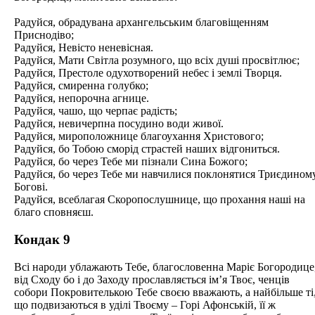
Радуйся, обрадувана архангельським благовіщенням
Приснодіво;
Радуйся, Невісто неневісная.
Радуйся, Мати Світла розумного, що всіх душі просвітлює;
Радуйся, Престоле одухотворений небес і землі Творця.
Радуйся, смиренна голубко;
Радуйся, непорочна агнице.
Радуйся, чашо, що черпає радість;
Радуйся, невичерпна посудино води живої.
Радуйся, мироположнице благоухання Христового;
Радуйся, бо Тобою сморід страстей наших відгониться.
Радуйся, бо через Тебе ми пізнали Сина Божого;
Радуйся, бо через Тебе ми навчилися поклонятися Триєдином
Богові.
Радуйся, всеблагая Скоропослушнице, що прохання наші на
благо сповняєш.
Кондак 9
Всі народи ублажають Тебе, благословенна Маріє Богородице
від Сходу бо і до Заходу прославляється ім’я Твоє, ченців
собори Покровителькою Тебе своєю вважають, а найбільше ті
що подвизаються в уділі Твоєму – Горі Афонській, її ж