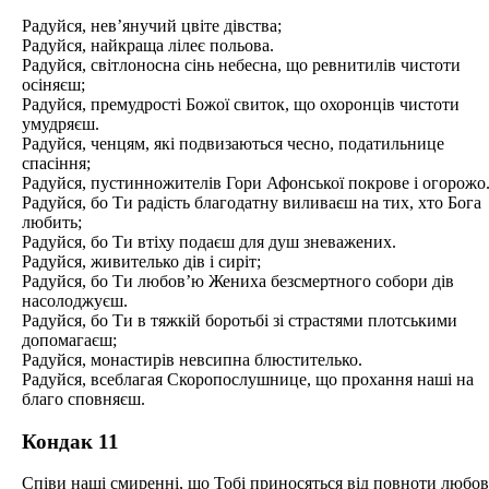
Радуйся, нев’янучий цвіте дівства;
Радуйся, найкраща лілеє польова.
Радуйся, світлоносна сінь небесна, що ревнитилів чистоти
осіняєш;
Радуйся, премудрості Божої свиток, що охоронців чистоти
умудряєш.
Радуйся, ченцям, які подвизаються чесно, податильнице
спасіння;
Радуйся, пустинножителів Гори Афонської покрове і огорожо
Радуйся, бо Ти радість благодатну виливаєш на тих, хто Бога
любить;
Радуйся, бо Ти втіху подаєш для душ зневажених.
Радуйся, живителько дів і сиріт;
Радуйся, бо Ти любов’ю Жениха безсмертного собори дів
насолоджуєш.
Радуйся, бо Ти в тяжкій боротьбі зі страстями плотськими
допомагаєш;
Радуйся, монастирів невсипна блюстителько.
Радуйся, всеблагая Скоропослушнице, що прохання наші на
благо сповняєш.
Кондак 11
Співи наші смиренні, що Тобі приносяться від повноти любов