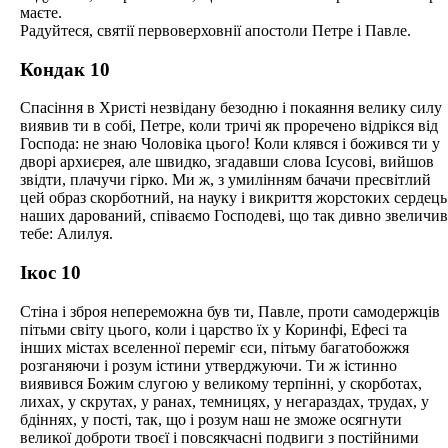
маєте.
Радуйтеся, святії первоверховнії апостоли Петре і Павле.
Кондак 10
Спасіння в Христі незвідану безодню і покаяння велику силу
виявив ти в собі, Петре, коли тричі як проречено відрікся від
Господа: не знаю Чоловіка цього! Коли клявся і божився ти у
дворі архиєрея, але швидко, згадавши слова Ісусові, вийшов
звідти, плачучи гірко. Ми ж, з умилінням бачачи пресвітлий
цей образ скорботний, на науку і викриття жорстоких сердець
наших дарований, співаємо Господеві, що так дивно звеличив
тебе: Алилуя.
Ікос 10
Стіна і зброя непереможна був ти, Павле, проти самодержців
пітьми світу цього, коли і царство їх у Коринфі, Ефесі та
інших містах вселенної переміг єси, пітьму багатобожжя
розганяючи і розум істини утверджуючи. Ти ж істинно
виявився Божим слугою у великому терпінні, у скорботах,
лихах, у скрутах, у ранах, темницях, у негараздах, трудах, у
бдіннях, у пості, так, що і розум наш не зможе осягнути
великої доброти твоєї і повсякчасні подвиги з постійними