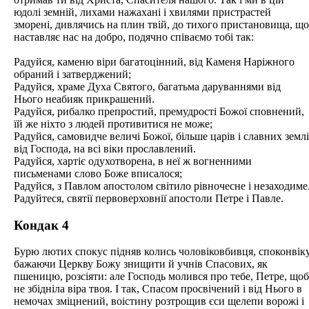
юдолі земній, лихами нажахані і хвилями пристрастей
зморені, дивлячись на плин твій, до тихого пристановища, що
наставляє нас на добро, подячно співаємо тобі так:
Радуйся, каменю віри багатоцінний, від Каменя Наріжного
обраний і затверджений;
Радуйся, храме Духа Святого, багатьма даруваннями від
Нього неабияк прикрашений.
Радуйся, рибалко препростий, премудрості Божої сповнений,
їй же ніхто з людей противитися не може;
Радуйся, самовидче величі Божої, більше царів і славних землі
від Господа, на всі віки прославлений.
Радуйся, хартіє одухотворена, в неї ж вогненними
письменами слово Боже вписалося;
Радуйся, з Павлом апостолом світило рівночесне і незаходиме
Радуйтеся, святії первоверховнії апостоли Петре і Павле.
Кондак 4
Бурю лютих спокус підняв колись чоловіковбивця, споконвік
бажаючи Церкву Божу знищити й учнів Спасових, як
пшеницю, розсіяти: але Господь молився про тебе, Петре, щоб
не збідніла віра твоя. І так, Спасом просвічений і від Нього в
немочах зміцнений, воістину розтрощив єси щелепи ворожі і