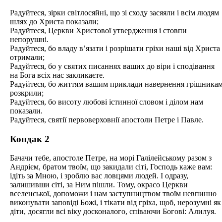
Радуйтеся, зірки світлосяйні, що зі сходу засяяли і всім людям
шлях до Христа показали;
Радуйтеся, Церкви Христової утвердження і стовпи
непорушні.
Радуйтеся, бо владу в’язати і розрішати гріхи наші від Христа
отримали;
Радуйтеся, бо у святих писаннях ваших до віри і сподівання
на Бога всіх нас закликаєте.
Радуйтеся, бо життям вашим приклади навернення грішника
розкрили;
Радуйтеся, бо висоту любові істинної словом і ділом нам
показали.
Радуйтеся, святії первоверховнії апостоли Петре і Павле.
Кондак 2
Бачачи тебе, апостоле Петре, на морі Галілейському разом з
Андрієм, братом твоїм, що закидали сіті, Господь каже вам:
ідіть за Мною, і зроблю вас ловцями людей. І одразу,
залишивши сіті, за Ним пішли. Тому, окрасо Церкви
вселенської, допоможи і нам заступництвом твоїм невпинно
виконувати заповіді Божі, і тікати від гріха, щоб, нерозумні як
діти, досягли всі віку досконалого, співаючи Богові: Алилуя.