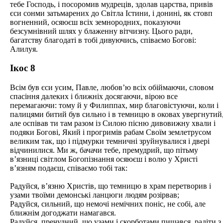
тебе Господь, і посоромив мудреців, здолав царства, привів
єси сонми затьмарених до Світла Істини, і донині, як стовп
вогненний, осяюєш всіх земнородних, показуючи
безсумнівний шлях у блаженну вітчизну. Цього ради,
багатству благодаті в тобі дивуючись, співаємо Богові:
Алилуя.
Ікос 8
Всім був єси усим, Павле, любов’ю всіх обіймаючи, словом
спасіння далеких і ближніх досягаючи, вірою все
перемагаючи: тому й у Филиппах, мир благовістуючи, коли і
палицями битий був сильно і в темницю в оковах увергнутий
але оспівав ти там разом із Силою пісню дивовижну хвали і
подяки Богові, Який і прогримів рабам Своїм землетрусом
великим так, що і підмурки темничні зруйнувалися і двері
відчинилися. Ми ж, бачачи тебе, премудрий, що пітьму
в’язниці світлом Богопізнання осяюєш і волю у Христі
в’язням подаєш, співаємо тобі так:
Радуйся, в’язню Христів, що темницю в храм перетворив і
узами твоїми демонські ланцюги людям розірвав;
Радуйся, сильний, що немочі немічних поніс, не собі, але
ближнім догоджати намагався.
Радуйся, пречудний, що узами і скорботами пишався, радіти з