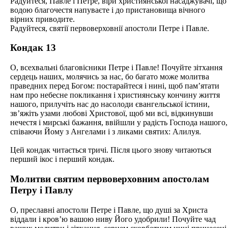
Радуйтеся, Павле і Петре, віри християнської насаджувачі, що
водою благочестя напуваєте і до пристановища вічного
вірних приводите.
Радуйтеся, святії первоверховнії апостоли Петре і Павле.
Кондак 13
О, всехвальні благовісники Петре і Павле! Почуйте зітхання
сердець наших, молячись за нас, бо багато може молитва
праведних перед Богом: постарайтеся і нині, щоб пам’ятати
нам про небесне покликання і християнську кончину життя
нашого, прилучіть нас до насолоди євангельської істини,
зв’яжіть узами любові Христової, щоб ми всі, відкинувши
нечестя і мирські бажання, ввійшли у радість Господа нашого,
співаючи Йому з Ангелами і з ликами святих: Алилуя.
Цей кондак читається тричі. Після цього знову читаються
перший ікос і перший кондак.
Молитви святим первоверховним апостолам
Петру і Павлу
О, преславні апостоли Петре і Павле, що душі за Христа
віддали і кров’ю вашою ниву Його удобрили! Почуйте чад