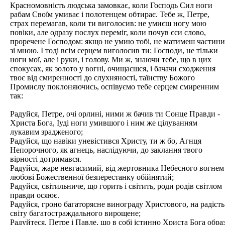
Красномовність людська замовкає, коли Господь Сил ноги
рабам Своїм умиває і полотенцем обтирає. Тебе ж, Петре,
страх перемагав, коли ти виголосив: не умиєш ногу мою
повіки, але одразу послух переміг, коли почув єси слово,
проречене Господом: якщо не умию тобі, не матимеш частини
зі мною. І тоді всім серцем виголосив ти: Господи, не тільки
ноги мої, але і руки, і голову. Ми ж, знаючи тебе, що в цих
спокусах, як золото у вогні, очищаєшся, і бачачи сходження
твоє від смиренності до слухняності, таїнству Божого
Промислу поклоняючись, оспівуємо тебе серцем смиренним
так:
Радуйся, Петре, очі орлині, ними ж бачив ти Сонце Правди -
Христа Бога, Іуді ноги умившого і ним же цілуванням
лукавим зрадженого;
Радуйся, що навіки уневістився Христу, ти ж бо, Агнця
Непорочного, як агнець, наслідуючи, до заклання твого
вірності дотримався.
Радуйся, жаре невгасимий, від жертовника Небесного вогнем
любові Божественної безперестанку обійнятий;
Радуйся, світильниче, що горить і світить, роди родів світлом
правди осяює.
Радуйся, гроно багаторясне винограду Христового, на радість
світу багатостраждального вирощене;
Радуйтеся, Петре і Павле, що в собі істинно Христа Бога обра