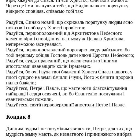
віри, кажучи до Спаса: ти єси Христос, Син Бога Живого.
Через це і ми, шануючи тебе, що Надію нашого порятунку
відкрито сповідав, співаємо тобі так:
Радуйся, Синаю новий, що скрижаль порятунку людям ясно
показав і свободу у Христі провістив;
Радуйся, першоположений від Архитектона Небесного
каменю віри і сповідання, на ньому ж Церква Христова
непереможно заснувалася.
Радуйся, першопоставлений воротарю входу райського, бо
тобі першому обіцяв Господь дати ключі Царства Небесного;
Радуйся, суддя праведний, що маєш судити з іншими
апостолами дванадцять колін Ізраїлевих.
Радуйся, бо очі і вуха твої блаженні Христа Спаса нашого, у
плоті сущого на землі бачили і чули, Його ж бачити пророки
палко бажали;
Радуйтеся, Петре і Павле, що маєте ноги благовістування
найкращі і серця освячені, ви бо Євангелію послужили і
євангельськи пожили.
Радуйтеся, святії первоверховнії апостоли Петре і Павле.
Кондак 8
Дивним чудом і незрозумілим явився ти, Петре, для тих, що
мудрість земну мають, як незнатного і приниженого вибрав