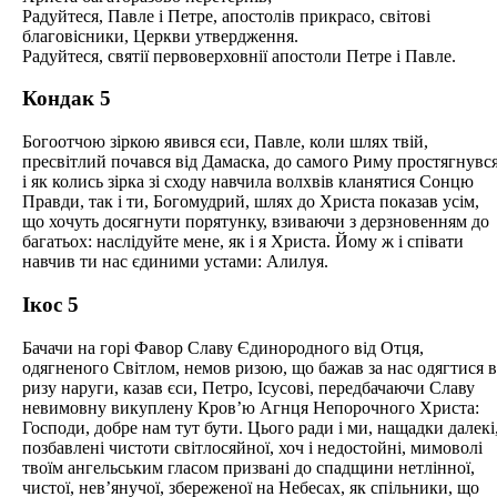
Радуйтеся, Павле і Петре, апостолів прикрасо, світові
благовісники, Церкви утвердження.
Радуйтеся, святії первоверховнії апостоли Петре і Павле.
Кондак 5
Богоотчою зіркою явився єси, Павле, коли шлях твій,
пресвітлий почався від Дамаска, до самого Риму простягнувс
і як колись зірка зі сходу навчила волхвів кланятися Сонцю
Правди, так і ти, Богомудрий, шлях до Христа показав усім,
що хочуть досягнути порятунку, взиваючи з дерзновенням до
багатьох: наслідуйте мене, як і я Христа. Йому ж і співати
навчив ти нас єдиними устами: Алилуя.
Ікос 5
Бачачи на горі Фавор Славу Єдинородного від Отця,
одягненого Світлом, немов ризою, що бажав за нас одягтися в
ризу наруги, казав єси, Петро, Ісусові, передбачаючи Славу
невимовну викуплену Кров’ю Агнця Непорочного Христа:
Господи, добре нам тут бути. Цього ради і ми, нащадки далекі
позбавлені чистоти світлосяйної, хоч і недостойні, мимоволі
твоїм ангельським гласом призвані до спадщини нетлінної,
чистої, нев’янучої, збереженої на Небесах, як спільники, що