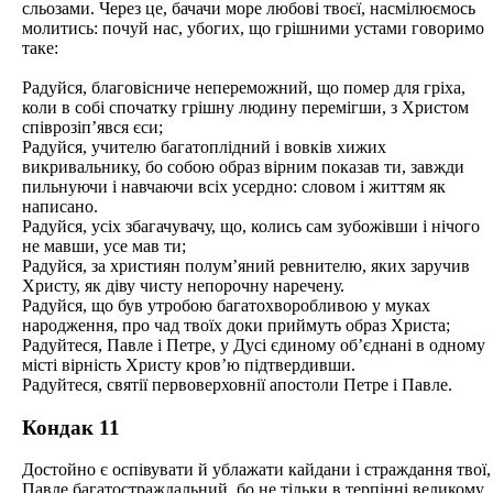
сльозами. Через це, бачачи море любові твоєї, насмілюємось
молитись: почуй нас, убогих, що грішними устами говоримо
таке:
Радуйся, благовісниче непереможний, що помер для гріха,
коли в собі спочатку грішну людину перемігши, з Христом
співрозіп’явся єси;
Радуйся, учителю багатоплідний і вовків хижих
викривальнику, бо собою образ вірним показав ти, завжди
пильнуючи і навчаючи всіх усердно: словом і життям як
написано.
Радуйся, усіх збагачувачу, що, колись сам зубожівши і нічого
не мавши, усе мав ти;
Радуйся, за християн полум’яний ревнителю, яких заручив
Христу, як діву чисту непорочну наречену.
Радуйся, що був утробою багатохворобливою у муках
народження, про чад твоїх доки приймуть образ Христа;
Радуйтеся, Павле і Петре, у Дусі єдиному об’єднані в одному
місті вірність Христу кров’ю підтвердивши.
Радуйтеся, святії первоверховнії апостоли Петре і Павле.
Кондак 11
Достойно є оспівувати й ублажати кайдани і страждання твої,
Павле багатостраждальний, бо не тільки в терпінні великому,