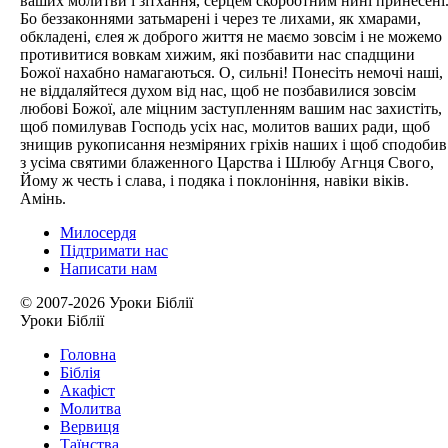
ваших молитви і зітхання, серцем скорботним нині принесені
Бо беззаконнями затьмарені і через те лихами, як хмарами,
обкладені, єлея ж доброго життя не маємо зовсім і не можемо
противитися вовкам хижим, які позбавити нас спадщини
Божої нахабно намагаються. О, сильні! Понесіть немочі наші,
не віддаляйтеся духом від нас, щоб не позбавилися зовсім
любові Божої, але міцним заступленням вашим нас захистіть,
щоб помилував Господь усіх нас, молитов ваших ради, щоб
знищив рукописання незміряних гріхів наших і щоб сподобив
з усіма святими блаженного Царства і Шлюбу Агнця Свого,
Йому ж честь і слава, і подяка і поклоніння, навіки віків.
Амінь.
Милосердя
Підтримати нас
Написати нам
© 2007-2026 Уроки Біблії
Уроки Біблії
Головна
Біблія
Акафіст
Молитва
Вервиця
Таїнства