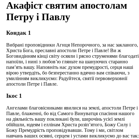
Акафіст святим апостолам
Петру і Павлу
Кондак 1
Вибрані проповідники Агнця Непорочного, за нас закланого,
Христа Бога, преславні апостоли Петре і Павле! Ви ж
Боговидінням кінці світу осяяли і рясно струменями благодаті
напоїли, і нині з любов’ю гляньте на шануючих старанно
пам’ять вашу. Наповніть нас духом премудрості, серця наші
вірою утвердіть, бо безперестанно вдячно вам співаючи, з
умилінням викликуємо: Радуйтеся, святії первоверховнії
апостоли Петре і Павле.
Ікос 1
Ангелами благовісниками явилися на землі, апостоли Петре і
Павле, блаженні, бо від Самого Винуватця спасіння нашого
на діяльність вашу покликані були, широчінь усієї землі
обійшли, юдеям і еллінам Христа розіп’ятого, Божу Силу і
Божу Премудрість проповідувавши. Тому і ми, світлом
навчань ваших осяяні, серцем і устами викликуємо до вас так: