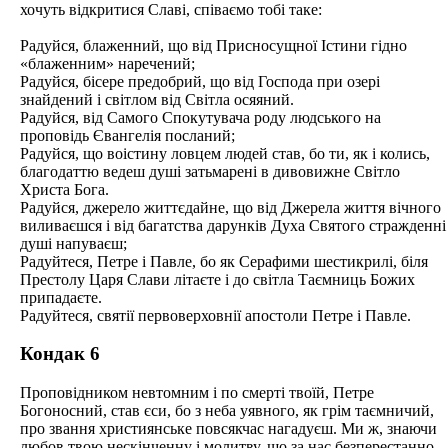
хочуть відкритися Славі, співаємо тобі таке:
Радуйся, блаженний, що від Присносущної Істини гідно
«блаженним» наречений;
Радуйся, бісере предобрий, що від Господа при озері
знайдений і світлом від Світла осяяний.
Радуйся, від Самого Спокутувача роду людського на
проповідь Євангелія посланий;
Радуйся, що воістину ловцем людей став, бо ти, як і колись,
благодаттю ведеш душі затьмарені в дивовижне Світло
Христа Бога.
Радуйся, джерело життєдайне, що від Джерела життя вічного
виливаєшся і від багатства дарунків Духа Святого стражденні
душі напуваєш;
Радуйтеся, Петре і Павле, бо як Серафими шестикрилі, біля
Престолу Царя Слави літаєте і до світла Таємниць Божих
припадаєте.
Радуйтеся, святії первоверховнії апостоли Петре і Павле.
Кондак 6
Проповідником невтомним і по смерті твоїй, Петре
Богоносний, став єси, бо з неба уявного, як грім таємничий,
про звання християнське повсякчас нагадуєш. Ми ж, знаючи
любов твою нескінченну і молитву, що за нас безперестанно