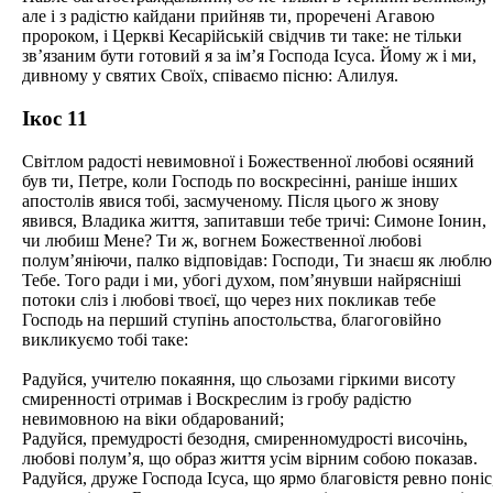
але і з радістю кайдани прийняв ти, проречені Агавою
пророком, і Церкві Кесарійській свідчив ти таке: не тільки
зв’язаним бути готовий я за ім’я Господа Ісуса. Йому ж і ми,
дивному у святих Своїх, співаємо пісню: Алилуя.
Ікос 11
Світлом радості невимовної і Божественної любові осяяний
був ти, Петре, коли Господь по воскресінні, раніше інших
апостолів явися тобі, засмученому. Після цього ж знову
явився, Владика життя, запитавши тебе тричі: Симоне Іонин,
чи любиш Мене? Ти ж, вогнем Божественної любові
полум’яніючи, палко відповідав: Господи, Ти знаєш як люблю
Тебе. Того ради і ми, убогі духом, пом’янувши найрясніші
потоки сліз і любові твоєї, що через них покликав тебе
Господь на перший ступінь апостольства, благоговійно
викликуємо тобі таке:
Радуйся, учителю покаяння, що сльозами гіркими висоту
смиренності отримав і Воскреслим із гробу радістю
невимовною на віки обдарований;
Радуйся, премудрості безодня, смиренномудрості височінь,
любові полум’я, що образ життя усім вірним собою показав.
Радуйся, друже Господа Ісуса, що ярмо благовістя ревно поніс