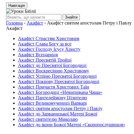
Навігація
Знайти
Головна
›
Акафіст
›
Акафіст святим апостолам Петру і Павлу
Акафіст
Акафіст Страстям Христовим
Акафіст Слава Богу за все
Акафіст Господу Ісусу Христу
Акафіст Всецариця
Акафіст Пресвятій Тройці
Акафіст до Пресвятої Богородиці
Акафіст Воскресінню Христовому
Акафіст Успіню Пресвятої Богородиці
Акафіст Покрову Пресвятої Богородиці
Акафіст Причастя Христових Таїн
Акафіст Богородиці «Невипивана Чаша»
Акафіст Пантелеймону Цілителю
Акафіст Великомучениці Варварі
Акафіст святим апостолам Петру і Павлу
Акафіст до Зарваницької Матері Божої
Акафіст святителю Миколаю
Акафіст до ікони Божої Матері «Скоропослушниця»