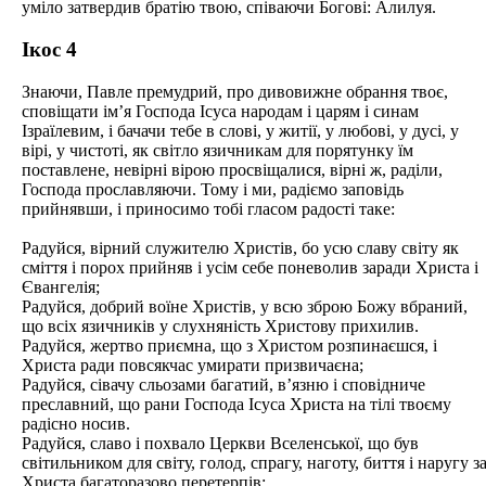
уміло затвердив братію твою, співаючи Богові: Алилуя.
Ікос 4
Знаючи, Павле премудрий, про дивовижне обрання твоє,
сповіщати ім’я Господа Ісуса народам і царям і синам
Ізраїлевим, і бачачи тебе в слові, у житії, у любові, у дусі, у
вірі, у чистоті, як світло язичникам для порятунку їм
поставлене, невірні вірою просвіщалися, вірні ж, раділи,
Господа прославляючи. Тому і ми, радіємо заповідь
прийнявши, і приносимо тобі гласом радості таке:
Радуйся, вірний служителю Христів, бо усю славу світу як
сміття і порох прийняв і усім себе поневолив заради Христа і
Євангелія;
Радуйся, добрий воїне Христів, у всю зброю Божу вбраний,
що всіх язичників у слухняність Христову прихилив.
Радуйся, жертво приємна, що з Христом розпинаєшся, і
Христа ради повсякчас умирати призвичаєна;
Радуйся, сівачу сльозами багатий, в’язню і сповідниче
преславний, що рани Господа Ісуса Христа на тілі твоєму
радісно носив.
Радуйся, славо і похвало Церкви Вселенської, що був
світильником для світу, голод, спрагу, наготу, биття і наругу з
Христа багаторазово перетерпів;