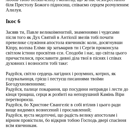
біля Престолу Божого підносиш, співаємо серцем розчуленим
Алилуя.
Ікос 6
Засяяв ти, Павле великоіменитий, знаменнями і чудесами
після того як Дух Святий в Антіохії звелів тобі почати
превелике служіння апостола язичників: коли, досягнувши
Кіпру, волхва Еліми зір затьмарив ти і Сергія проконсула
світлом істини просвітив єси. Сподоби і нас, що світла цього
причастилися, прославити дивні діла твої в піснях і співах
духовних і возносити тобі таке:
Радуйся, світло сердець лагідних і розумних, котрих, як
годувальниця, грієш і пестуєш писаннями твоїми
Богодухновенними;
Радуйся, палице покарання, що посудини неправди і лести до
кінця трощиш, серця ж розбиті на непорушний Камінь Віри
перетворюєш.
Радуйся, бо Христове Євангеліє в собі втілив і цього ради
вище видимих вознесений і прославлений;
Радуйся, вуста медоточні, що радість велику апостолам і
вірним провістили, бо відкрив тобою Господь двері спасіння
всім язичникам.