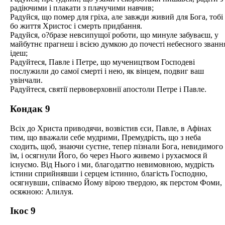
радіючими і плакати з плачучими навчив;
Радуйся, що помер для гріха, але завжди живий для Бога, тобі
бо життя Христос і смерть придбання.
Радуйся, о?бразе невсипущої роботи, що минуле забуваєш, у
майбутнє прагнеш і всією думкою до почесті небесного званн
ідеш;
Радуйтеся, Павле і Петре, що мучеництвом Господеві
послужили до самої смерті і нею, як вінцем, подвиг ваш
увінчали.
Радуйтеся, святії первоверховнії апостоли Петре і Павле.
Кондак 9
Всіх до Христа приводячи, возвістив єси, Павле, в Афінах
тим, що вважали себе мудрими, Премудрість, що з неба
сходить, щоб, знаючи суєтне, тепер пізнали Бога, невидимого
їм, і осягнули Його, бо через Нього живемо і рухаємося й
існуємо. Від Нього і ми, благодаттю невимовною, мудрість
істини сприйнявши і серцем істинно, благість Господню,
осягнувши, співаємо Йому вірою твердою, як перстом Фоми,
осяжною: Алилуя.
Ікос 9