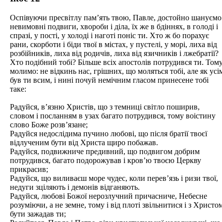
Оспівуючи пресвітлу пам’ять твою, Павле, достойно шануємо
невимовні подвиги, хвороби і діла, їх же в бдіннях, в голоді і
спразі, у пості, у холоді і наготі поніс ти. Хто ж бо порахує
рани, скорботи і біди твої в містах, у пустелі, у морі, лиха від
розбійників, лиха від родичів, лиха від язичників і лжебратії?
Хто подібний тобі? Більше всіх апостолів потрудився ти. Том
молимо: не відкинь нас, грішних, що моляться тобі, але як усі
був ти всим, і нині почуй немічним гласом принесене тобі
таке:
Радуйся, в’язню Христів, що з темниці світло поширив,
словом і посланням в узах багато потрудився, тому воістину
слово Боже розв’язане;
Радуйся недослідима пучино любові, що після братії твоєї
відлученим бути від Христа щиро побажав.
Радуйся, подвижниче предивний, що подвигом добрим
потрудився, багато подорожував і кров’ю твоєю Церкву
прикрасив;
Радуйся, що виливаєш море чудес, коли перев’язь і ризи твої,
недуги зціляють і демонів відганяють.
Радуйся, любові Божої нерозлучний причасниче, Небесне
розуміючи, а не земне, тому і від плоті звільнитися і з Христо
бути зажадав ти;