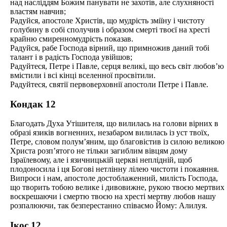
над насліддям Божим панувати не захотів, але слухняності
властям навчив;
Радуйся, апостоле Христів, що мудрість зміїну і чистоту
голубину в собі сполучив і образом смерті твоєї на хресті
крайню смиренномудрість показав.
Радуйся, рабе Господа вірний, що примножив даний тобі
талант і в радість Господа увійшов;
Радуйтеся, Петре і Павле, серця великі, що весь світ любов’ю
вмістили і всі кінці вселенної просвітили.
Радуйтеся, святії первоверховнії апостоли Петре і Павле.
Кондак 12
Благодать Духа Утішителя, що вилилась на голови вірних в
образі язиків вогненних, незабаром вилилась із уст твоїх,
Петре, словом полум’яним, що благовістив із силою великою
Христа розп’ятого не тільки загиблим вівцям дому
Ізраїлевому, але і язичницькій церкві неплідній, щоб
плодоносила і ця Богові нетлінну лілею чистоти і покаяння.
Випроси і нам, апостоле достоблаженний, милість Господа,
що творить тобою велике і дивовижне, рукою твоєю мертвих
воскрешаючи і смертю твоєю на хресті мертву любов нашу
розпалюючи, так безперестанно співаємо Йому: Алилуя.
Ікос 12