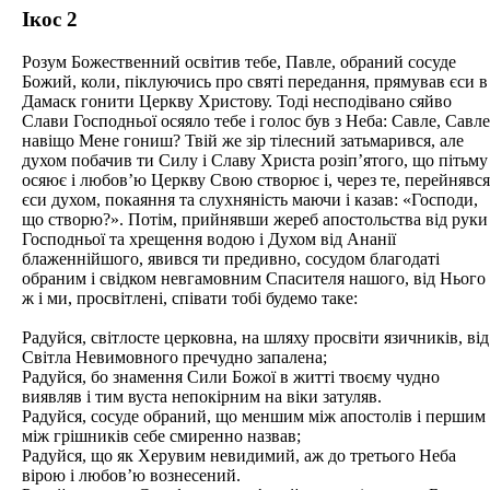
Ікос 2
Розум Божественний освітив тебе, Павле, обраний сосуде
Божий, коли, піклуючись про святі передання, прямував єси в
Дамаск гонити Церкву Христову. Тоді несподівано сяйво
Слави Господньої осяяло тебе і голос був з Неба: Савле, Савле
навіщо Мене гониш? Твій же зір тілесний затьмарився, але
духом побачив ти Силу і Славу Христа розіп’ятого, що пітьму
осяює і любов’ю Церкву Свою створює і, через те, перейнявся
єси духом, покаяння та слухняність маючи і казав: «Господи,
що створю?». Потім, прийнявши жереб апостольства від руки
Господньої та хрещення водою і Духом від Ананії
блаженнійшого, явився ти предивно, сосудом благодаті
обраним і свідком невгамовним Спасителя нашого, від Нього
ж і ми, просвітлені, співати тобі будемо таке:
Радуйся, світлосте церковна, на шляху просвіти язичників, від
Світла Невимовного пречудно запалена;
Радуйся, бо знамення Сили Божої в житті твоєму чудно
виявляв і тим вуста непокірним на віки затуляв.
Радуйся, сосуде обраний, що меншим між апостолів і першим
між грішників себе смиренно назвав;
Радуйся, що як Херувим невидимий, аж до третього Неба
вірою і любов’ю вознесений.