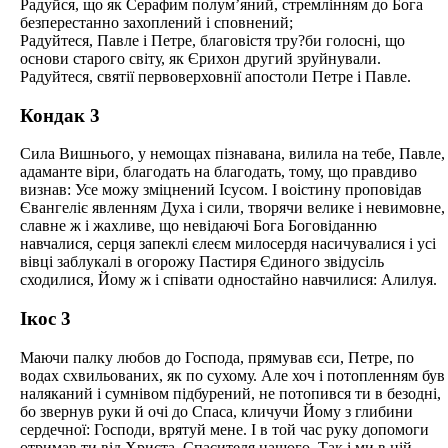
Радуйся, що як Серафим полум’яний, стремлінням до Бога
безперестанно захоплений і сповнений;
Радуйтеся, Павле і Петре, благовістя тру?би голосні, що
основи старого світу, як Єрихон другий зруйнували.
Радуйтеся, святії первоверховнії апостоли Петре і Павле.
Кондак 3
Сила Вишнього, у немощах пізнавана, вилила на тебе, Павле,
адаманте віри, благодать на благодать, тому, що правдиво
визнав: Усе можу зміцнений Ісусом. І воістину проповідав
Євангеліє явленням Духа і сили, творячи велике і невимовне,
славне ж і жахливе, що невідаючі Бога Боговіданню
навчалися, серця запеклі єлеєм милосердя насичувалися і усі
вівці заблукалі в огорожу Пастиря Єдиного звідусіль
сходилися, Йому ж і співати одностайно навчилися: Алилуя.
Ікос 3
Маючи палку любов до Господа, прямував єси, Петре, по
водах схвильованих, як по сухому. Але хоч і потопленням був
наляканий і сумнівом підбурений, не потопився ти в безодні,
бо звернув руки й очі до Спаса, кличучи Йому з глибини
сердечної: Господи, врятуй мене. І в той час руку допомоги
отримав ти від Христа, Спасителя нашого. Так і ми в цій