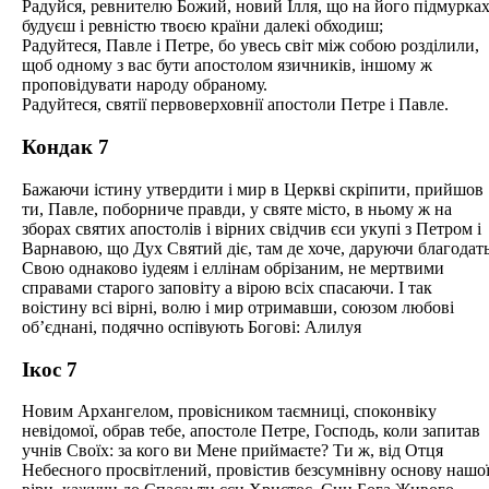
Радуйся, ревнителю Божий, новий Ілля, що на його підмурка
будуєш і ревністю твоєю країни далекі обходиш;
Радуйтеся, Павле і Петре, бо увесь світ між собою розділили,
щоб одному з вас бути апостолом язичників, іншому ж
проповідувати народу обраному.
Радуйтеся, святії первоверховнії апостоли Петре і Павле.
Кондак 7
Бажаючи істину утвердити і мир в Церкві скріпити, прийшов
ти, Павле, поборниче правди, у святе місто, в ньому ж на
зборах святих апостолів і вірних свідчив єси укупі з Петром і
Варнавою, що Дух Святий діє, там де хоче, даруючи благодат
Свою однаково іудеям і еллінам обрізаним, не мертвими
справами старого заповіту а вірою всіх спасаючи. І так
воістину всі вірні, волю і мир отримавши, союзом любові
об’єднані, подячно оспівують Богові: Алилуя
Ікос 7
Новим Архангелом, провісником таємниці, споконвіку
невідомої, обрав тебе, апостоле Петре, Господь, коли запитав
учнів Своїх: за кого ви Мене приймаєте? Ти ж, від Отця
Небесного просвітлений, провістив безсумнівну основу нашо