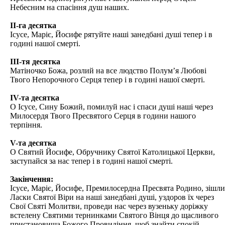
Небесним на спасіння душ наших.
ІІ-га десятка
Ісусе, Маріє, Йосифе рятуйте наші занедбані душі тепер і в
годині нашої смерті.
ІІІ-тя десятка
Матіночко Божа, розлий на все людство Полум’я Любові
Твого Непорочного Серця тепер і в годині нашої смерті.
ІV-та десятка
О Ісусе, Сину Божий, помилуй нас і спаси душі наші через
Милосердя Твого Пресвятого Серця в години нашого
терпіння.
V-та десятка
О Святий Йосифе, Обручнику Святої Католицької Церкви,
заступайся за нас тепер і в годині нашої смерті.
Закінчення:
Ісусе, Маріє, Йосифе, Премилосердна Пресвята Родино, зішли
Ласки Святої Віри на наші занедбані душі, уздоров їх через
Свої Святі Молитви, проведи нас через вузеньку доріжку
встелену Святими тернинками Святого Вінця до щасливого
пристановища Божого Провидіння, щоб знайти спокій