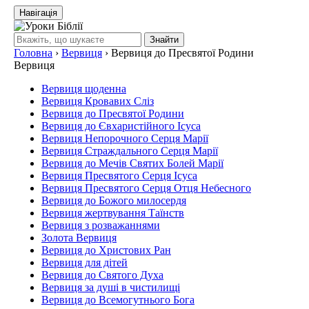
Навігація
Знайти
Головна
›
Вервиця
›
Вервиця до Пресвятої Родини
Вервиця
Вервиця щоденна
Вервиця Кровавих Сліз
Вервиця до Пресвятої Родини
Вервиця до Євхаристійного Ісуса
Вервиця Непорочного Серця Марії
Вервиця Страждального Серця Марії
Вервиця до Мечів Святих Болей Марії
Вервиця Пресвятого Серця Ісуса
Вервиця Пресвятого Серця Отця Небесного
Вервиця до Божого милосердя
Вервиця жертвування Таїнств
Вервиця з розважаннями
Золота Вервиця
Вервиця до Христових Ран
Вервиця для дітей
Вервиця до Святого Духа
Вервиця за душі в чистилищі
Вервиця до Всемогутнього Бога