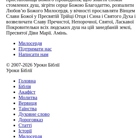
стомлених душ, зігріти серце Божою Благодаттю, розпалити
Любов’ю Божого Милосердя, у вічності прославляти Вінцем
Слави Божої у Пресвятій Трійці Отця і Сина і Святого Духа і
возвеличати Славу Пречистої, Непорочної, Святої, Ласкавої
Покровительки всіх людських душ на цій занедбаній землі,
Пресвятої Діви Марії. Амінь.
Милосердя
Підтримати нас
Написати нам
© 2007-2026 Уроки Біблії
Уроки Біблії
Головна
Біблія
Акафіст
Молитва
Вервиця
Таїнства
Духовне слово
Дороговказ
Cтатті
Історії
Милосердя