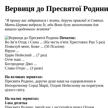
Вервиця до Пресвятої Родин
"Я прошу вас відкритися і жити, беручи приклад зі Святих.
Мати-Церква вибрала Їх, аби Вони були заохоченням для
вашого щоденного життя"
Початок:
Во Ім’я Отця, і Сина ... (На честь п'яти Христових Ран 5 раз)
Помилуй мене, Боже ... (50 Псалом)
Вірую ...
Царю Небесний ... (7 раз)
Отче наш ...
Богородице Діво ...
Слава Отцю ... (3 рази)
На великих зернятах:
Пресвята Родино, доручи душі наші на оздоровлення в
Непорочному Серці Марії, Отцеві Небесному на порятунок
цілого світу.
На малих зернятах:
І-ша десятка
Пресвята Родино, рятуй нас і заступайся перед Отцем