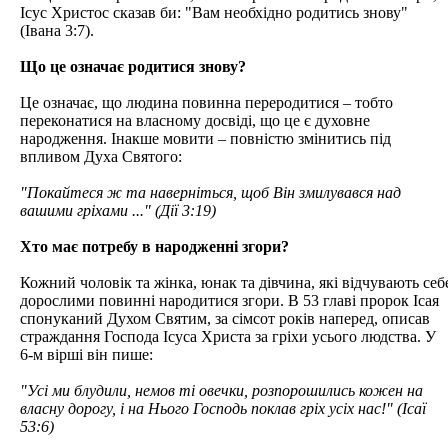
Ісус Христос сказав би: "Вам необхідно родитись знову"
(Івана 3:7).
Що це означає родитися знову?
Це означає, що людина повинна переродитися – тобто
переконатися на власному досвіді, що це є духовне
народження. Інакше мовити – повністю змінитись під
впливом Духа Святого:
"Покайтеся ж та наверніться, щоб Він змилувався над
вашими гріхами ..." (Дії 3:19)
Хто має потребу в народженні згори?
Кожний чоловік та жінка, юнак та дівчина, які відчувають себ
дорослими повинні народитися згори. В 53 главі пророк Ісая
спонуканий Духом Святим, за сімсот років наперед, описав
страждання Господа Ісуса Христа за гріхи усього людства. У
6-м вірші він пише:
"Усі ми блудили, немов ті овечки, розпорошились кожен на
власну дорогу, і на Нього Господь поклав гріх усіх нас!" (Ісаї
53:6)