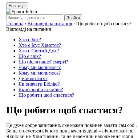
Навігація
Знайти
Головна
›
Відповіді на питання
›
Що робити щоб спастися?
Відповіді на питання
Хто є Бог?
Хто є Ісус Христос?
Хто є Святий Дух?
Що є гріх?
Що після нашої смерті?
Чому ми молимося?
Кому ми молимося?
Де молитися?
Як вивчати Біблію?
Який зробити вибір?
Що робити щоб спастися?
Що робити щоб спастися?
Це дуже добре запитання, яке кожен повинен задати сам собі.
Бо це стосується вічного призначення душі – вічного життя.
Якщо ви не Християнин, та не пережили народження згори,