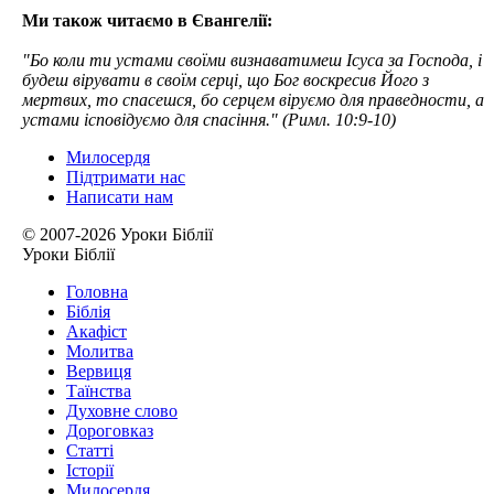
Ми також читаємо в Євангелії:
"Бо коли ти устами своїми визнаватимеш Ісуса за Господа, і
будеш вірувати в своїм серці, що Бог воскресив Його з
мертвих, то спасешся, бо серцем віруємо для праведности, а
устами ісповідуємо для спасіння." (Римл. 10:9-10)
Милосердя
Підтримати нас
Написати нам
© 2007-2026 Уроки Біблії
Уроки Біблії
Головна
Біблія
Акафіст
Молитва
Вервиця
Таїнства
Духовне слово
Дороговказ
Cтатті
Історії
Милосердя