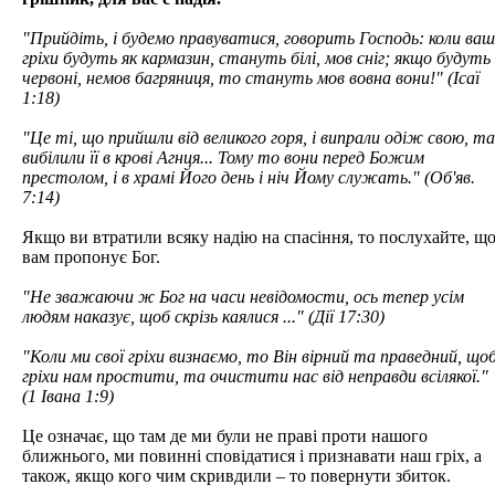
"Прийдіть, і будемо правуватися, говорить Господь: коли ваш
гріхи будуть як кармазин, стануть білі, мов сніг; якщо будуть
червоні, немов багряниця, то стануть мов вовна вони!" (Ісаї
1:18)
"Це ті, що прийшли від великого горя, і випрали одіж свою, та
вибілили її в крові Агнця... Тому то вони перед Божим
престолом, і в храмі Його день і ніч Йому служать." (Об'яв.
7:14)
Якщо ви втратили всяку надію на спасіння, то послухайте, щ
вам пропонує Бог.
"Не зважаючи ж Бог на часи невідомости, ось тепер усім
людям наказує, щоб скрізь каялися ..." (Дії 17:30)
"Коли ми свої гріхи визнаємо, то Він вірний та праведний, що
гріхи нам простити, та очистити нас від неправди всілякої."
(1 Івана 1:9)
Це означає, що там де ми були не праві проти нашого
ближнього, ми повинні сповідатися і признавати наш гріх, а
також, якщо кого чим скривдили – то повернути збиток.