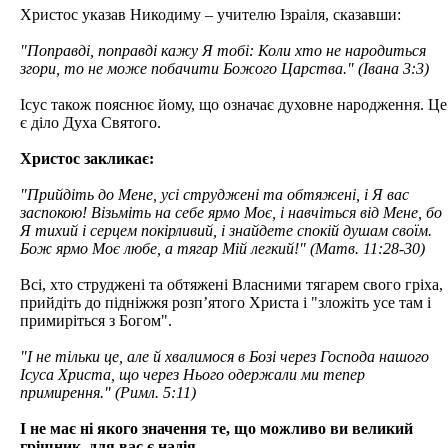
Христос указав Никодиму – учителю Ізраіля, сказавши:
"Поправді, поправді кажу Я тобі: Коли хто не народиться
згори, то не може побачити Божого Царства." (Івана 3:3)
Ісус також пояснює йому, що означає духовне народження. Це
є діло Духа Святого.
Христос закликає:
"Прийдіть до Мене, усі струджені та обтяжені, і Я вас
заспокою! Візьміть на себе ярмо Моє, і навчіться від Мене, бо
Я тихий і серцем покірливий, і знайдете спокій душам своїм.
Бож ярмо Моє любе, а тягар Мій легкий!" (Матв. 11:28-30)
Всі, хто струджені та обтяжені Власними тягарем свого гріха,
прийдіть до підніжжя розп’ятого Христа і "зложіть усе там і
примиріться з Богом".
"І не тільки це, але й хвалимося в Бозі через Господа нашого
Ісуса Христа, що через Нього одержали ми тепер
примирення." (Римл. 5:11)
І не має ні якого значення те, що можливо ви великий
грішник, для вас є надія.