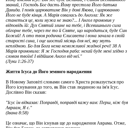
званий, і Господь Бог дасть Йому престола Його батька
Давида. І повік царюватиме Він у домі Якова, і царюванню
Його не буде кінця. А Марія озвалась до Ангола: Як же
станеться це, коли мужа не знаю?... І Ангол промовив у
відповідь їй: Дух Святий злине на тебе, і Всевишнього сила
обгорне тебе, через те то й Святе, що народиться, буде Син
Божий! А ото твоя родичка Єлисавета і вона зачала в своїй
старості сина, і оце шостий місяць для неї, яку звуть
неплідною. Бо для Бога нема неможливої жадної речі! 38 А
Марія промовила: Я ж Господня раба: нехай буде мені згідно з
словом твоїм! І відійшов Ангол від неї."
(Луки 1:26-37)
Життя Ісуса до Його земного народження
В Новому Заповіті словами самого Христа розказується про
Його існування до того, як Він став людиною на ім'я Ісус.
Дослівно Він сказав:
"Ісус їм відказав: Поправді, поправді кажу вам: Перш, ніж був
Авраам, Я є."
(Івана 8:58)
Це означає, що Він існував ще до народження Аврама. Отже,