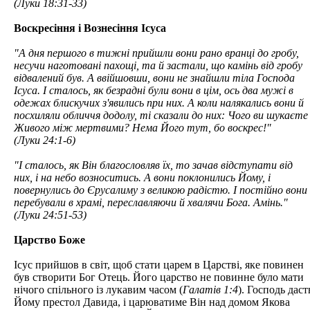
(Луки 18:31-33)
Воскресіння і Вознесіння Ісуса
"А дня першого в тижні прийшли вони рано вранці до гробу,
несучи наготовані пахощі, та й застали, що камінь від гробу
відвалений був. А ввійшовши, вони не знайшли тіла Господа
Ісуса. І сталось, як безрадні були вони в цім, ось два мужі в
одежах блискучих з'явились при них. А коли налякались вони й
посхиляли обличчя додолу, ті сказали до них: Чого ви шукаєте
Живого між мертвими? Нема Його тут, бо воскрес!"
(Луки 24:1-6)
"І сталось, як Він благословляв їх, то зачав відступати від
них, і на небо возноситись. А вони поклонились Йому, і
повернулись до Єрусалиму з великою радістю. І постійно вони
перебували в храмі, переславляючи й хвалячи Бога. Амінь."
(Луки 24:51-53)
Царство Боже
Ісус прийшов в світ, щоб стати царем в Царстві, яке повинен
був створити Бог Отець. Його царство не повинне було мати
нічого спільного із лукавим часом (
Галатів 1:4
). Господь даст
Йому престол Давида, і царюватиме Він над домом Якова