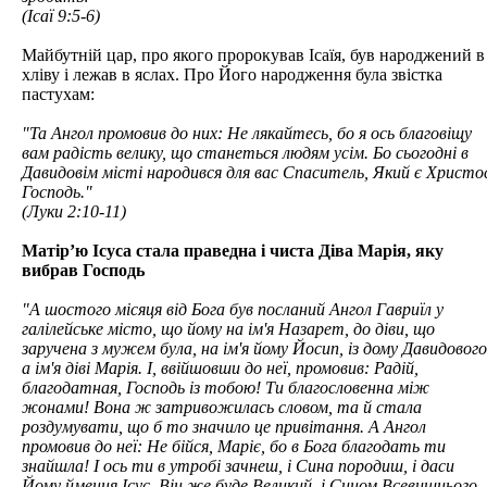
(Ісаї 9:5-6)
Майбутній цар, про якого пророкував Ісаїя, був народжений в
хліву і лежав в яслах. Про Його народження була звістка
пастухам:
"Та Ангол промовив до них: Не лякайтесь, бо я ось благовіщу
вам радість велику, що станеться людям усім. Бо сьогодні в
Давидовім місті народився для вас Спаситель, Який є Христо
Господь."
(Луки 2:10-11)
Матір’ю Ісуса стала праведна і чиста Діва Марія, яку
вибрав Господь
"А шостого місяця від Бога був посланий Ангол Гавриїл у
галілейське місто, що йому на ім'я Назарет, до діви, що
заручена з мужем була, на ім'я йому Йосип, із дому Давидового
а ім'я діві Марія. І, ввійшовши до неї, промовив: Радій,
благодатная, Господь із тобою! Ти благословенна між
жонами! Вона ж затривожилась словом, та й стала
роздумувати, що б то значило це привітання. А Ангол
промовив до неї: Не бійся, Маріє, бо в Бога благодать ти
знайшла! І ось ти в утробі зачнеш, і Сина породиш, і даси
Йому ймення Ісус. Він же буде Великий, і Сином Всевишнього