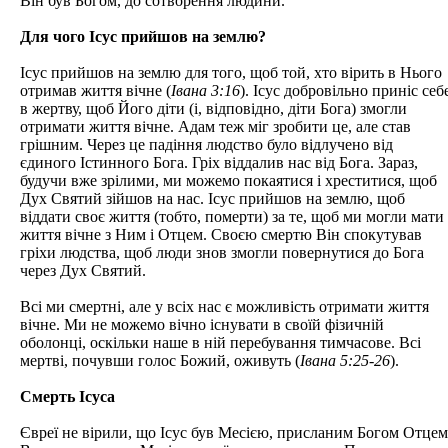
Він був Богом, до сотворення людини.
Для чого Ісус прийшов на землю?
Ісус прийшов на землю для того, щоб той, хто вірить в Нього
отримав життя вічне (
Івана 3:16
). Ісус добровільно приніс себ
в жертву, щоб Його діти (і, відповідно, діти Бога) змогли
отримати життя вічне. Адам теж міг зробити це, але став
грішним. Через це падіння людство було відлучено від
єдиного Істинного Бога. Гріх віддалив нас від Бога. Зараз,
будучи вже зрілими, ми можемо покаятися і хреститися, щоб
Дух Святий зійшов на нас. Ісус прийшов на землю, щоб
віддати своє життя (тобто, померти) за те, щоб ми могли мати
життя вічне з Ним і Отцем. Своєю смертю Він спокутував
гріхи людства, щоб люди знов змогли повернутися до Бога
через Дух Святий.
Всі ми смертні, але у всіх нас є можливість отримати життя
вічне. Ми не можемо вічно існувати в своїй фізичній
оболонці, оскільки наше в ній перебування тимчасове. Всі
мертві, почувши голос Божий, оживуть (
Івана 5:25-26
).
Смерть Ісуса
Євреї не вірили, що Ісус був Месією, присланим Богом Отцем