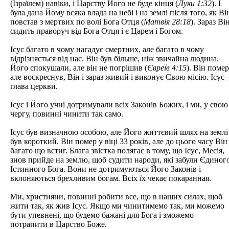
(Ізраїлем) навіки, і Царству Його не буде кінця (
Луки 1:32
). І
була дана Йому всяка влада на небі і на землі після того, як Ві
повстав з мертвих по волі Бога Отця (
Матвія 28:18
). Зараз Ві
сидить праворуч від Бога Отця і є Царем і Богом.
Ісус багато в чому нагадує смертних, але багато в чому
відрізняється від нас. Він був більше, ніж звичайна людина.
Його спокушали, але він не погрішив (
Євреїв 4:15
). Він помер
але воскреснув, Він і зараз живий і виконує Свою місію. Ісус 
глава церкви.
Ісус і Його учні дотримували всіх Законів Божих, і ми, у свою
чергу, повинні чинити так само.
Ісус був визначною особою, але Його життєвий шлях на землі
був короткий. Він помер у віці 33 років, але до цього часу Він
багато що встиг. Блага звістка полягає в тому, що Ісус, Месія,
знов прийде на землю, щоб cудити народи, які забули Єдиног
Істинного Бога. Вони не дотримуються Його Законів і
вклоняються брехливим богам. Всіх їх чекає покаранная.
Ми, християни, повинні робити все, що в наших силах, щоб
жити так, як жив Ісус. Якщо ми чинитимемо так, ми можемо
бути упевнені, що будемо бажані для Бога і зможемо
потрапити в Царство Боже.