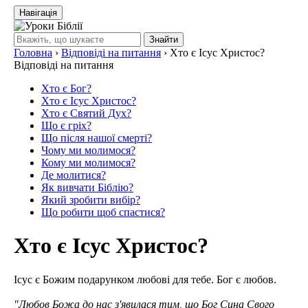
Навігація
Знайти
Головна
›
Відповіді на питання
›
Хто є Ісус Христос?
Відповіді на питання
Хто є Бог?
Хто є Ісус Христос?
Хто є Святий Дух?
Що є гріх?
Що після нашої смерті?
Чому ми молимося?
Кому ми молимося?
Де молитися?
Як вивчати Біблію?
Який зробити вибір?
Що робити щоб спастися?
Хто є Ісус Христос?
Ісус є Божим подарунком любові для тебе. Бог є любов.
"Любов Божа до нас з'явилася тим, що Бог Сина Свого