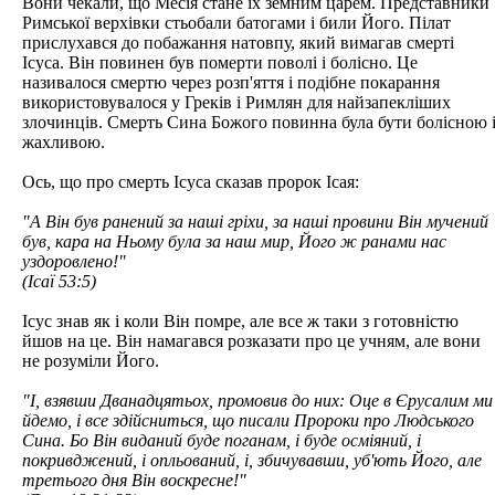
Вони чекали, що Месія стане їх земним царем. Представники
Римської верхівки стьобали батогами і били Його. Пілат
прислухався до побажання натовпу, який вимагав смерті
Ісуса. Він повинен був померти поволі і болісно. Це
називалося смертю через розп'яття і подібне покарання
використовувалося у Греків і Римлян для найзапекліших
злочинців. Смерть Сина Божого повинна була бути болісною 
жахливою.
Ось, що про смерть Ісуса сказав пророк Ісая:
"А Він був ранений за наші гріхи, за наші провини Він мучений
був, кара на Ньому була за наш мир, Його ж ранами нас
уздоровлено!"
(Ісаї 53:5)
Ісус знав як і коли Він помре, але все ж таки з готовністю
йшов на це. Він намагався розказати про це учням, але вони
не розуміли Його.
"І, взявши Дванадцятьох, промовив до них: Оце в Єрусалим ми
йдемо, і все здійсниться, що писали Пророки про Людського
Сина. Бо Він виданий буде поганам, і буде осміяний, і
покривджений, і опльований, і, збичувавши, уб'ють Його, але
третього дня Він воскресне!"