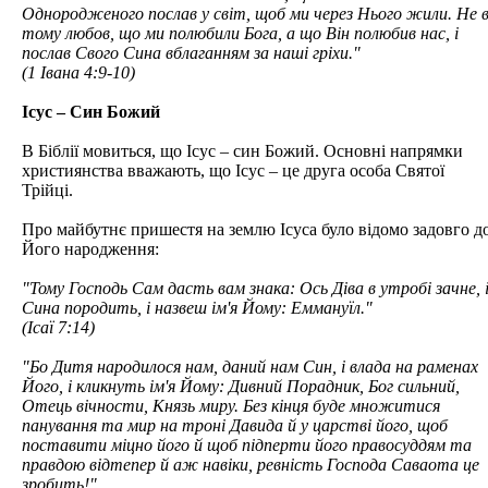
Однородженого послав у світ, щоб ми через Нього жили. Не 
тому любов, що ми полюбили Бога, а що Він полюбив нас, і
послав Свого Сина вблаганням за наші гріхи."
(1 Івана 4:9-10)
Ісус – Син Божий
В Біблії мовиться, що Ісус – син Божий. Основні напрямки
християнства вважають, що Ісус – це друга особа Святої
Трійці.
Про майбутнє пришестя на землю Ісуса було відомо задовго д
Його народження:
"Тому Господь Сам дасть вам знака: Ось Діва в утробі зачне, 
Сина породить, і назвеш ім'я Йому: Еммануїл."
(Ісаї 7:14)
"Бо Дитя народилося нам, даний нам Син, і влада на раменах
Його, і кликнуть ім'я Йому: Дивний Порадник, Бог сильний,
Отець вічности, Князь миру. Без кінця буде множитися
панування та мир на троні Давида й у царстві його, щоб
поставити міцно його й щоб підперти його правосуддям та
правдою відтепер й аж навіки, ревність Господа Саваота це
зробить!"