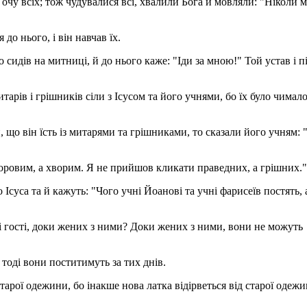
а очу всіх; тож чудувалися всі, хвалили Бога й мовляли: "Ніколи 
до нього, і він навчав їх.
 сидів на митниці, й до нього каже: "Іди за мною!" Той устав і 
итарів і грішників сіли з Ісусом та його учнями, бо їх було чимало,
, що він їсть із митарями та грішниками, то сказали його учням: 
 здоровим, а хворим. Я не прийшов кликати праведних, а грішних."
Ісуса та й кажуть: "Чого учні Йоанові та учні фарисеїв постять, а
ні гості, доки жених з ними? Доки жених з ними, вони не можуть
 тоді вони поститимуть за тих днів.
арої одежини, бо інакше нова латка відірветься від старої одежин