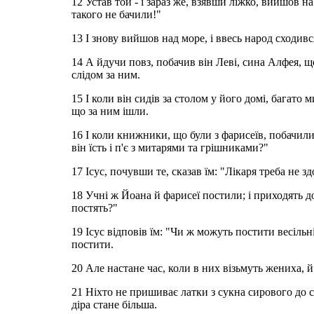
12 Устав той - і зараз же, взявши ліжко, вийшов н
такого не бачили!"
13 І знову вийшов над море, і ввесь народ сходився 
14 А йдучи повз, побачив він Леві, сина Алфея, що
слідом за ним.
15 І коли він сидів за столом у його домі, багато м
що за ним ішли.
16 І коли книжники, що були з фарисеїв, побачили
він їсть і п'є з митарями та грішниками?"
17 Ісус, почувши те, сказав їм: "Лікаря треба не
18 Учні ж Йоана й фарисеї постили; і приходять до 
постять?"
19 Ісус відповів їм: "Чи ж можуть постити весіль
постити.
20 Але настане час, коли в них візьмуть жениха, й
21 Ніхто не пришиває латки з сукна сирового до ст
діра стане більша.