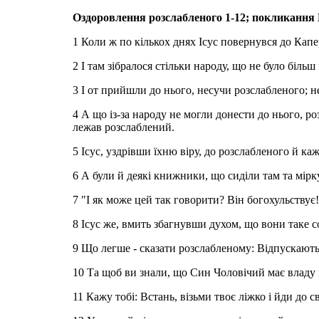
Оздоровлення розслабленого 1-12; покликання М
1 Коли ж по кількох днях Ісус повернувся до Капер
2 І там зібралося стільки народу, що не було більш
3 І от прийшли до нього, несучи розслабленого; н
4 А що із-за народу не могли донести до нього, ро
лежав розслаблений.
5 Ісус, уздрівши їхню віру, до розслабленого й каж
6 А були й деякі книжники, що сиділи там та мірк
7 "І як може цей так говорити? Він богохульству
8 Ісус же, вмить збагнувши духом, що вони таке с
9 Що легше - сказати розслабленому: Відпускаються
10 Та щоб ви знали, що Син Чоловічий має владу н
11 Кажу тобі: Встань, візьми твоє ліжко і йди до с