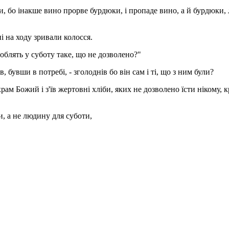
и, бо інакше вино прорве бурдюки, і пропаде вино, а й бурдюки,
і на ходу зривали колосся.
роблять у суботу таке, що не дозволено?"
 бувши в потребі, - зголоднів бо він сам і ті, що з ним були?
ам Божий і з'їв жертовні хліби, яких не дозволено їсти нікому, к
, а не людину для суботи,