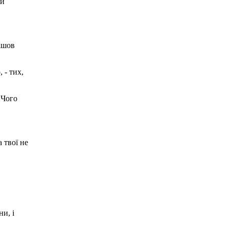
ми
пішов
 - тих,
"Чого
 твої не
и, і