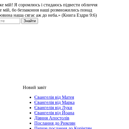
же мій! Я соромлюсь і стидаюсь підвести обличчя
же мій, бо беззаконня наші розмножились понад
ровина наша сягає аж до неба.» (Книга Ездри 9:6)
Знайти
Новий завіт
Євангелія від Матея
Євангелія від Марка
Євангелія від Луки
Євангелія від Йоана
Діяння Апостолів
Послання до Римлян
Перше послання до Корінтян