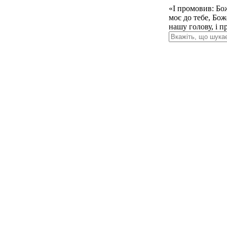
«І промовив: Бо
моє до тебе, Бо
нашу голову, і п