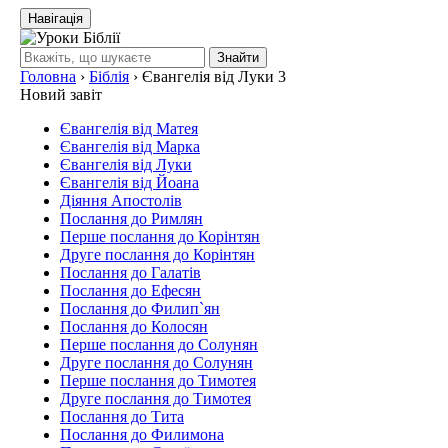
Навігація
Знайти
Головна
›
Біблія
›
Євангелія від Луки 3
Новий завіт
Євангелія від Матея
Євангелія від Марка
Євангелія від Луки
Євангелія від Йоана
Діяння Апостолів
Послання до Римлян
Перше послання до Корінтян
Друге послання до Корінтян
Послання до Галатів
Послання до Ефесян
Послання до Филип`ян
Послання до Колосян
Перше послання до Солунян
Друге послання до Солунян
Перше послання до Тимотея
Друге послання до Тимотея
Послання до Тита
Послання до Филимона