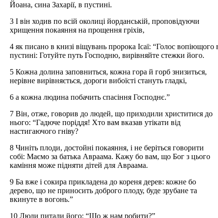
Йоана, сина Захарії, в пустині.
3 І він ходив по всій околиці йорданській, проповідуючи
хрищення покаяння на прощення гріхів,
4 як писано в книзі віщувань пророка Ісаї: “Голос вопіющого 
пустині: Готуйте путь Господню, вирівняйте стежки його.
5 Кожна долина заповниться, кожна гора й горб знизиться,
нерівне вирівняється, дороги вибоїсті стануть гладкі,
6 а кожна людина побачить спасіння Господнє.”
7 Він, отже, говорив до людей, що приходили христитися до
нього: “Гадюче поріддя! Хто вам вказав утікати від
настигаючого гніву?
8 Чиніть плоди, достойні покаяння, і не беріться говорити
собі: Маємо за батька Авраама. Кажу бо вам, що Бог з цього
каміння може підняти дітей для Авраама.
9 Ба вже і сокира прикладена до кореня дерев: кожне бо
дерево, що не приносить доброго плоду, буде зрубане та
вкинуте в вогонь.”
10 Люди питали його: “Що ж нам робити?”