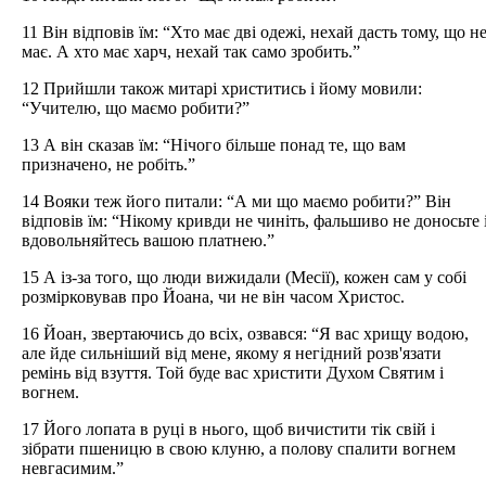
11 Він відповів їм: “Хто має дві одежі, нехай дасть тому, що н
має. А хто має харч, нехай так само зробить.”
12 Прийшли також митарі христитись і йому мовили:
“Учителю, що маємо робити?”
13 А він сказав їм: “Нічого більше понад те, що вам
призначено, не робіть.”
14 Вояки теж його питали: “А ми що маємо робити?” Він
відповів їм: “Нікому кривди не чиніть, фальшиво не доносьте 
вдовольняйтесь вашою платнею.”
15 А із-за того, що люди вижидали (Месії), кожен сам у собі
розмірковував про Йоана, чи не він часом Христос.
16 Йоан, звертаючись до всіх, озвався: “Я вас хрищу водою,
але йде сильніший від мене, якому я негідний розв'язати
ремінь від взуття. Той буде вас христити Духом Святим і
вогнем.
17 Його лопата в руці в нього, щоб вичистити тік свій і
зібрати пшеницю в свою клуню, а полову спалити вогнем
невгасимим.”