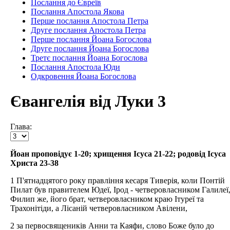
Послання до Євреїв
Послання Апостола Якова
Перше послання Апостола Петра
Друге послання Апостола Петра
Перше послання Йоана Богослова
Друге послання Йоана Богослова
Третє послання Йоана Богослова
Послання Апостола Юди
Одкровення Йоана Богослова
Євангелія від Луки 3
Глава:
Йоан проповідує 1-20; хрищення Ісуса 21-22; родовід Ісуса
Христа 23-38
1 П'ятнадцятого року правління кесаря Тиверія, коли Понтій
Пилат був правителем Юдеї, Ірод - четверовласником Галилеї
Филип же, його брат, четверовласником краю Ітуреї та
Трахонітіди, а Лісаній четверовласником Авілени,
2 за первосвящеників Анни та Каяфи, слово Боже було до