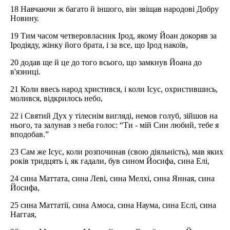
18 Навчаючи ж багато й іншого, він звіщав народові Добру
Новину.
19 Тим часом четверовласник Ірод, якому Йоан докоряв за
Іродіяду, жінку його брата, і за все, що Ірод накоїв,
20 додав ще й це до того всього, що замкнув Йоана до
в'язниці.
21 Коли ввесь народ христився, і коли Ісус, охристившись,
молився, відкрилось небо,
22 і Святий Дух у тілеснім вигляді, немов голуб, зійшов на
нього, та залунав з неба голос: “Ти - мій Син любий, тебе я
вподобав.”
23 Сам же Ісус, коли розпочинав (свою діяльність), мав яких
років тридцять і, як гадали, був сином Йосифа, сина Елі,
24 сина Маттата, сина Леві, сина Мелхі, сина Янная, сина
Йосифа,
25 сина Маттатії, сина Амоса, сина Наума, сина Еслі, сина
Наггая,