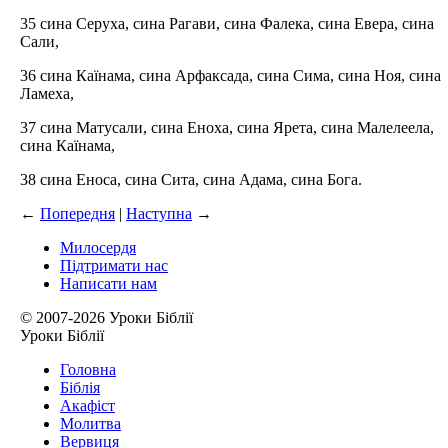
35 сина Серуха, сина Рагави, сина Фалека, сина Евера, сина
Сали,
36 сина Каїнама, сина Арфаксада, сина Сима, сина Ноя, сина
Ламеха,
37 сина Матусали, сина Еноха, сина Ярета, сина Малелеела,
сина Каїнама,
38 сина Еноса, сина Сита, сина Адама, сина Бога.
←
Попередня
|
Наступна
→
Милосердя
Підтримати нас
Написати нам
© 2007-2026 Уроки Біблії
Уроки Біблії
Головна
Біблія
Акафіст
Молитва
Вервиця