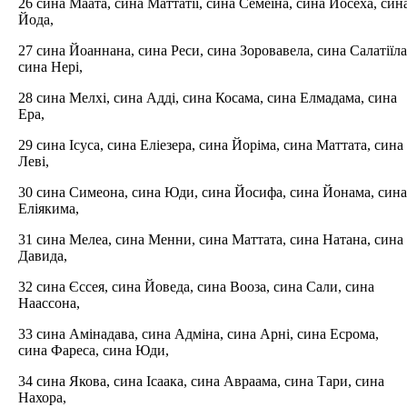
26 сина Маата, сина Маттатії, сина Семеїна, сина Йосеха, син
Йода,
27 сина Йоаннана, сина Реси, сина Зоровавела, сина Салатіїла
сина Нері,
28 сина Мелхі, сина Адді, сина Косама, сина Елмадама, сина
Ера,
29 сина Ісуса, сина Еліезера, сина Йоріма, сина Маттата, сина
Леві,
30 сина Симеона, сина Юди, сина Йосифа, сина Йонама, сина
Еліякима,
31 сина Мелеа, сина Менни, сина Маттата, сина Натана, сина
Давида,
32 сина Єссея, сина Йоведа, сина Вооза, сина Сали, сина
Наассона,
33 сина Амінадава, сина Адміна, сина Арні, сина Есрома,
сина Фареса, сина Юди,
34 сина Якова, сина Ісаака, сина Авраама, сина Тари, сина
Нахора,