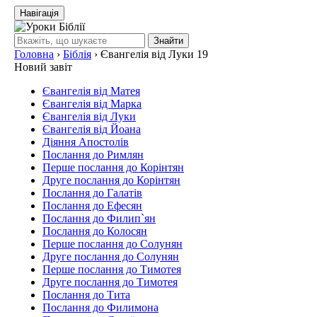
Навігація
Знайти
Головна
›
Біблія
›
Євангелія від Луки 19
Новий завіт
Євангелія від Матея
Євангелія від Марка
Євангелія від Луки
Євангелія від Йоана
Діяння Апостолів
Послання до Римлян
Перше послання до Корінтян
Друге послання до Корінтян
Послання до Галатів
Послання до Ефесян
Послання до Филип`ян
Послання до Колосян
Перше послання до Солунян
Друге послання до Солунян
Перше послання до Тимотея
Друге послання до Тимотея
Послання до Тита
Послання до Филимона