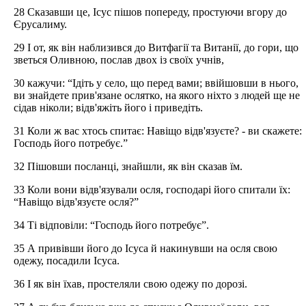
28 Сказавши це, Ісус пішов попереду, простуючи вгору до
Єрусалиму.
29 І от, як він наблизився до Витфагії та Витанії, до гори, що
зветься Оливною, послав двох із своїх учнів,
30 кажучи: “Ідіть у село, що перед вами; ввійшовши в нього,
ви знайдете прив'язане ослятко, на якого ніхто з людей ще не
сідав ніколи; відв'яжіть його і приведіть.
31 Коли ж вас хтось спитає: Навіщо відв'язуєте? - ви скажете:
Господь його потребує.”
32 Пішовши посланці, знайшли, як він сказав їм.
33 Коли вони відв'язували осля, господарі його спитали їх:
“Навіщо відв'язуєте осля?”
34 Ті відповіли: “Господь його потребує”.
35 А привівши його до Ісуса й накинувши на осля свою
одежу, посадили Ісуса.
36 І як він їхав, простеляли свою одежу по дорозі.