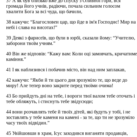
37 А як був близько вже до спуску з Оливної гори, вся
громада його учнів, радіючи, почала сильним голосом
хвалити Бога за всі чуда, що бачили,
38 кажучи: “Благословен цар, що йде в ім'я Господнє! Мир на
небі і слава на висотах!”
39 Деякі з фарисеїв, що були в юрбі, сказали йому: “Учителю,
заборони твоїм учням.”
40 Він же відповів: “Кажу вам: Коли оці замовчать, кричатиме
каміння.”
41 І як наблизився і побачив місто, він над ним заплакав,
42 кажучи: “Якби й ти цього дня зрозуміло те, що веде до
миру! Але тепер воно закрите перед твоїми очима!
43 Бо прийдуть дні на тебе, і вороги твої валом тебе оточать і
тебе обляжуть, і стиснуть тебе звідусюди;
44 вони розчавлять тебе й твоїх дітей, які будуть у тобі, і не
зоставлять у тебе каменя на камені - за те, що ти не зрозуміло
часу твоїх відвідин.”
45 Увійшовши в храм, Ісус заходився виганяти продавців,