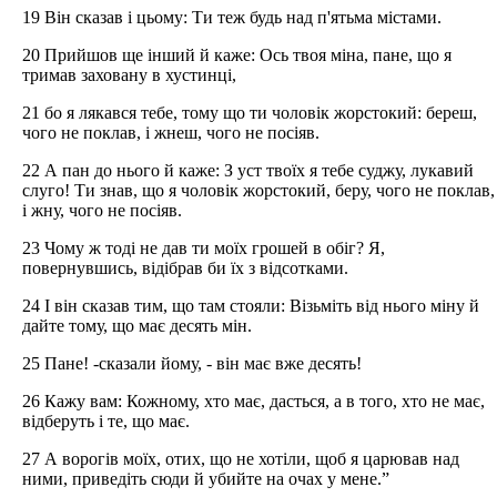
19 Він сказав і цьому: Ти теж будь над п'ятьма містами.
20 Прийшов ще інший й каже: Ось твоя міна, пане, що я
тримав заховану в хустинці,
21 бо я лякався тебе, тому що ти чоловік жорстокий: береш,
чого не поклав, і жнеш, чого не посіяв.
22 А пан до нього й каже: З уст твоїх я тебе суджу, лукавий
слуго! Ти знав, що я чоловік жорстокий, беру, чого не поклав,
і жну, чого не посіяв.
23 Чому ж тоді не дав ти моїх грошей в обіг? Я,
повернувшись, відібрав би їх з відсотками.
24 І він сказав тим, що там стояли: Візьміть від нього міну й
дайте тому, що має десять мін.
25 Пане! -сказали йому, - він має вже десять!
26 Кажу вам: Кожному, хто має, дасться, а в того, хто не має,
відберуть і те, що має.
27 А ворогів моїх, отих, що не хотіли, щоб я царював над
ними, приведіть сюди й убийте на очах у мене.”