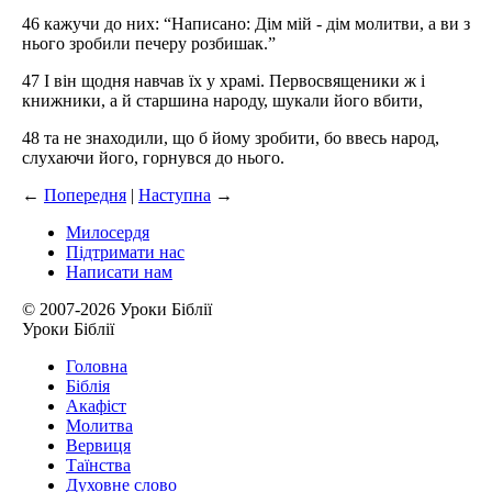
46 кажучи до них: “Написано: Дім мій - дім молитви, а ви з
нього зробили печеру розбишак.”
47 І він щодня навчав їх у храмі. Первосвященики ж і
книжники, а й старшина народу, шукали його вбити,
48 та не знаходили, що б йому зробити, бо ввесь народ,
слухаючи його, горнувся до нього.
←
Попередня
|
Наступна
→
Милосердя
Підтримати нас
Написати нам
© 2007-2026 Уроки Біблії
Уроки Біблії
Головна
Біблія
Акафіст
Молитва
Вервиця
Таїнства
Духовне слово