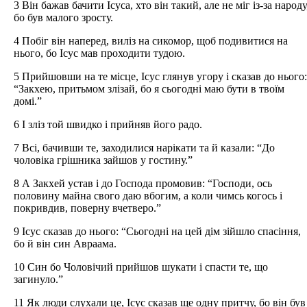
3 Він бажав бачити Ісуса, хто він такий, але не міг із-за народу
бо був малого зросту.
4 Побіг він наперед, виліз на сикомор, щоб подивитися на
нього, бо Ісус мав проходити тудою.
5 Прийшовши на те місце, Ісус глянув угору і сказав до нього:
“Закхею, притьмом злізай, бо я сьогодні маю бути в твоїм
домі.”
6 І зліз той швидко і прийняв його радо.
7 Всі, бачивши те, заходилися нарікати та й казали: “До
чоловіка грішника зайшов у гостину.”
8 А Закхей устав і до Господа промовив: “Господи, ось
половину майна свого даю вбогим, а коли чимсь когось і
покривдив, поверну вчетверо.”
9 Ісус сказав до нього: “Сьогодні на цей дім зійшло спасіння,
бо й він син Авраама.
10 Син бо Чоловічий прийшов шукати і спасти те, що
загинуло.”
11 Як люди слухали це, Ісус сказав ще одну притчу, бо він був