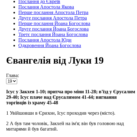
Послання до Євреїв
Послання Апостола Якова
Перше послання Апостола Петра
Друге послання Апостола Петра
Перше послання Йоана Богослова
Друге послання Йоана Богослова
Третє послання Йоана Богослова
Послання Апостола Юди
Одкровення Йоана Богослова
Євангелія від Луки 19
Глава:
Ісус у Закхея 1-10; притча про міни 11-28; в'їзд у Єрусалим
29-40; Ісус плаче над Єрусалимом 41-44; вигнання
торгівців із храму 45-48
1 Увійшовши в Єрихон, Ісус проходив через (місто).
2 А був там чоловік, Закхей на ім'я; він був головою над
митарями й був багатий.