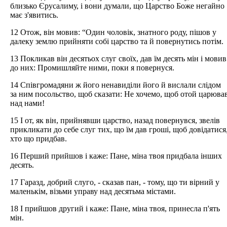
близько Єрусалиму, і вони думали, що Царство Боже негайно
має з'явитись.
12 Отож, він мовив: “Один чоловік, знатного роду, пішов у
далеку землю прийняти собі царство та й повернутись потім.
13 Покликав він десятьох слуг своїх, дав їм десять мін і мовив
до них: Промишляйте ними, поки я повернуся.
14 Співгромадяни ж його ненавиділи його й вислали слідом
за ним посольство, щоб сказати: Не хочемо, щоб отой царюва
над нами!
15 І от, як він, прийнявши царство, назад повернувся, звелів
прикликати до себе слуг тих, що їм дав гроші, щоб довідатися
хто що придбав.
16 Перший прийшов і каже: Пане, міна твоя придбала інших
десять.
17 Гаразд, добрий слуго, - сказав пан, - тому, що ти вірний у
маленькім, візьми управу над десятьма містами.
18 І прийшов другий і каже: Пане, міна твоя, принесла п'ять
мін.