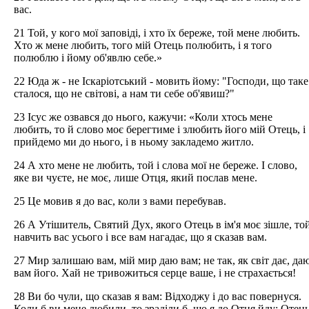
вас.
21 Той, у кого мої заповіді, і хто їх береже, той мене любить.
Хто ж мене любить, того мій Отець полюбить, і я того
полюблю і йому об'явлю себе.»
22 Юда ж - не Іскаріотський - мовить йому: "Господи, що таке
сталося, що не світові, а нам ти себе об'явиш?"
23 Ісус же озвався до нього, кажучи: «Коли хтось мене
любить, то й слово моє берегтиме і злюбить його мій Отець, і
прийдемо ми до нього, і в ньому закладемо житло.
24 А хто мене не любить, той і слова мої не береже. І слово,
яке ви чуєте, не моє, лише Отця, який послав мене.
25 Це мовив я до вас, коли з вами перебував.
26 А Утішитель, Святий Дух, якого Отець в ім'я моє зішле, то
навчить вас усього і все вам нагадає, що я сказав вам.
27 Мир залишаю вам, мій мир даю вам; не так, як світ дає, да
вам його. Хай не тривожиться серце ваше, і не страхається!
28 Ви бо чули, що сказав я вам: Відходжу і до вас повернуся.
Коли б ви мене любили, то зраділи б, що я до Отця йду: Отец