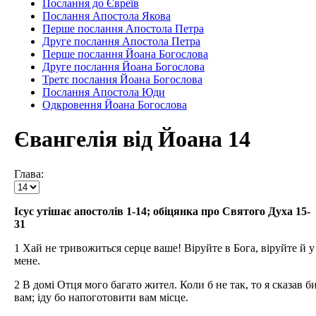
Послання до Євреїв
Послання Апостола Якова
Перше послання Апостола Петра
Друге послання Апостола Петра
Перше послання Йоана Богослова
Друге послання Йоана Богослова
Третє послання Йоана Богослова
Послання Апостола Юди
Одкровення Йоана Богослова
Євангелія від Йоана 14
Глава:
Ісус утішає апостолів 1-14; обіцянка про Святого Духа 15-
31
1 Хай не тривожиться серце ваше! Віруйте в Бога, віруйте й у
мене.
2 В домі Отця мого багато жител. Коли б не так, то я сказав б
вам; іду бо напоготовити вам місце.