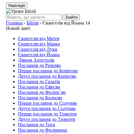
Навігація
Знайти
Головна
›
Біблія
›
Євангелія від Йоана 14
Новий завіт
Євангелія від Матея
Євангелія від Марка
Євангелія від Луки
Євангелія від Йоана
Діяння Апостолів
Послання до Римлян
Перше послання до Корінтян
Друге послання до Корінтян
Послання до Галатів
Послання до Ефесян
Послання до Филип`ян
Послання до Колосян
Перше послання до Солунян
Друге послання до Солунян
Перше послання до Тимотея
Друге послання до Тимотея
Послання до Тита
Послання до Филимона