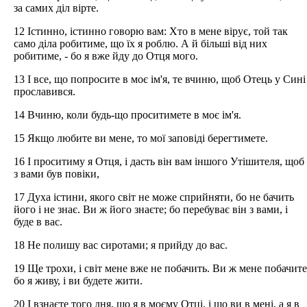
за самих діл вірте.
12 Істинно, істинно говорю вам: Хто в мене вірує, той так
само діла робитиме, що їх я роблю. А й більші від них
робитиме, - бо я вже йду до Отця мого.
13 І все, що попросите в моє ім'я, те вчиню, щоб Отець у Сині
прославився.
14 Вчиню, коли будь-що проситимете в моє ім'я.
15 Якщо любите ви мене, то мої заповіді берегтимете.
16 І проситиму я Отця, і дасть він вам іншого Утішителя, щоб
з вами був повіки,
17 Духа істини, якого світ не може сприйняти, бо не бачить
його і не знає. Ви ж його знаєте; бо перебуває він з вами, і
буде в вас.
18 Не полишу вас сиротами; я прийду до вас.
19 Ще трохи, і світ мене вже не побачить. Ви ж мене побачите
бо я живу, і ви будете жити.
20 І взнаєте того дня, що я в моєму Отці, і що ви в мені, а я в