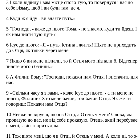
3 І коли відійду і вам місце спого-тую, то повернуся і вас до
себе візьму, щоб і ви були там, де я.
4 Куди ж я йду - ви знаєте путь.»
5 "Господи, - каже до нього Тома, - не знаємо, куди ти йдеш. І
як нам знати тую путь?"
6 Ісус до нього: «Я - путь, істина і життя! Ніхто не приходить
до Отця, як тільки через мене.
7 Якщо б ви мене пізнали, то й Отця мого пізнали б. Відтепер
знаєте його і бачили.»
8 А Филип йому: "Господи, покажи нам Отця, і вистачить для
нас."
9 «Скільки часу я з вами, - каже Ісус до нього, - а ти мене не
знаєш, Филипе? Хто мене бачив, той бачив Отця. Як же ти
говориш: Покажи нам Отця?
10 Невже не віруєш, що я в Отці, а Отець у мені? Слова, які
проказую до вас, не від себе проказую. Отець, який перебуває
в мені, - він творить діла.
11 Тож вірте мені, що я в Отці, й Отець у мені. А коли ні, то з-