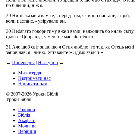
бо більший, ніж я.
29 Нині сказав я вам те, - перед тим, як воно настане, - щоб,
коли настане, - увірували ви.
30 Небагато говоритиму вже з вами, надходить бо князь світу
цього. Щоправда, у мені не має він нічого.
31 Але щоб світ знав, що я Отця люблю, то так, як Отець мені
заповідав, я і чиню. Уставайте ж, ідімо звідси!»
←
Попередня
|
Наступна
→
Милосердя
Підтримати нас
Написати нам
© 2007-2026 Уроки Біблії
Уроки Біблії
Головна
Біблія
Акафіст
Молитва
Вервиця