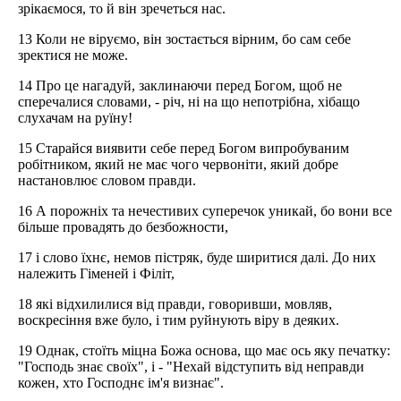
зрікаємося, то й він зречеться нас.
13 Коли не віруємо, він зостається вірним, бо сам себе
зректися не може.
14 Про це нагадуй, заклинаючи перед Богом, щоб не
сперечалися словами, - річ, ні на що непотрібна, хібащо
слухачам на руїну!
15 Старайся виявити себе перед Богом випробуваним
робітником, який не має чого червоніти, який добре
настановлює словом правди.
16 А порожніх та нечестивих суперечок уникай, бо вони все
більше провадять до безбожности,
17 і слово їхнє, немов пістряк, буде ширитися далі. До них
належить Гіменей і Філіт,
18 які відхилилися від правди, говоривши, мовляв,
воскресіння вже було, і тим руйнують віру в деяких.
19 Однак, стоїть міцна Божа основа, що має ось яку печатку:
"Господь знає своїх", і - "Нехай відступить від неправди
кожен, хто Господнє ім'я визнає".