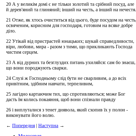
20 А у великім домі є не тільки золотий та срібний посуд, але
й дерев'яний та глиняний; інший на честь, а інший на нечестя
21 Отже, як хтось очиститься від цього, буде посудом на честь
освяченим, корисним для господаря, готовим на всяке добре
діло.
22 Утікай від пристрастей юнацьких; шукай справедливости,
віри, любови, мира - разом з тими, що прикликають Господа
чистим серцем.
23 А від дурних та безглуздих питань ухиляйся: сам бо знаєш,
що вони породжують сварки.
24 Слузі ж Господньому слід бути не сварливим, а до всіх
привітним, здібним навчати, терпеливим,
25 лагідно картаючим тих, що спротивляються; може Бог
дасть їм колись покаяння, щоб вони спізнали правду
26 і виплуталися з тенет диявола, який схопив їх у полон -
виконувати його волю.
←
Попередня
|
Наступна
→
Милосердя