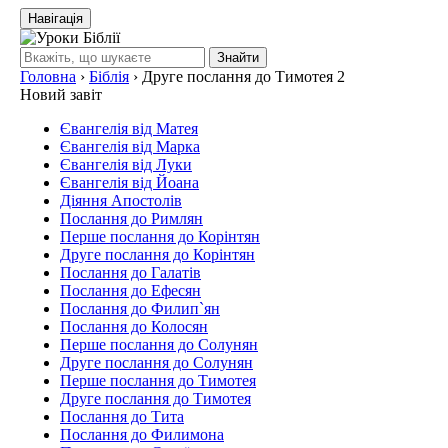
Навігація
Знайти
Головна
›
Біблія
›
Друге послання до Тимотея 2
Новий завіт
Євангелія від Матея
Євангелія від Марка
Євангелія від Луки
Євангелія від Йоана
Діяння Апостолів
Послання до Римлян
Перше послання до Корінтян
Друге послання до Корінтян
Послання до Галатів
Послання до Ефесян
Послання до Филип`ян
Послання до Колосян
Перше послання до Солунян
Друге послання до Солунян
Перше послання до Тимотея
Друге послання до Тимотея
Послання до Тита
Послання до Филимона