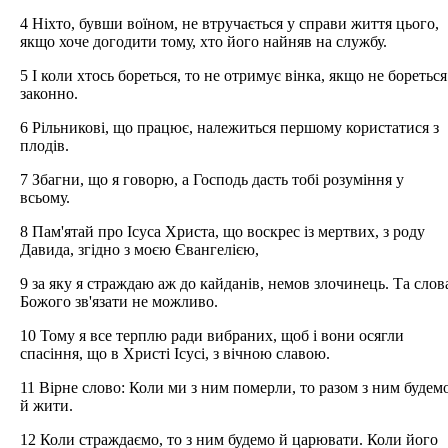
4 Ніхто, бувши воїном, не втручається у справи життя цього,
якщо хоче догодити тому, хто його найняв на службу.
5 І коли хтось бореться, то не отримує вінка, якщо не бореться
законно.
6 Рільникові, що працює, належиться першому користатися з
плодів.
7 Збагни, що я говорю, а Господь дасть тобі розуміння у
всьому.
8 Пам'ятай про Ісуса Христа, що воскрес із мертвих, з роду
Давида, згідно з моєю Євангелією,
9 за яку я страждаю аж до кайданів, немов злочинець. Та слов
Божого зв'язати не можливо.
10 Тому я все терплю ради вибраних, щоб і вони осягли
спасіння, що в Христі Ісусі, з вічною славою.
11 Вірне слово: Коли ми з ним померли, то разом з ним будем
й жити.
12 Коли страждаємо, то з ним будемо й царювати. Коли його