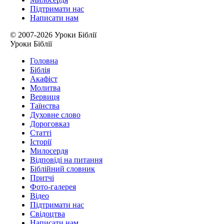
Підтримати нас
Написати нам
© 2007-2026 Уроки Біблії
Уроки Біблії
Головна
Біблія
Акафіст
Молитва
Вервиця
Таїнства
Духовне слово
Дороговказ
Cтатті
Історії
Милосердя
Відповіді на питання
Біблійний словник
Притчі
Фото-галерея
Відео
Підтримати нас
Свідоцтва
Написати нам