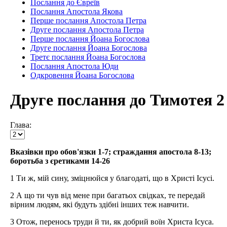
Послання до Євреїв
Послання Апостола Якова
Перше послання Апостола Петра
Друге послання Апостола Петра
Перше послання Йоана Богослова
Друге послання Йоана Богослова
Третє послання Йоана Богослова
Послання Апостола Юди
Одкровення Йоана Богослова
Друге послання до Тимотея 2
Глава:
Вказівки про обов'язки 1-7; страждання апостола 8-13;
боротьба з єретиками 14-26
1 Ти ж, мій сину, зміцнюйся у благодаті, що в Христі Ісусі.
2 А що ти чув від мене при багатьох свідках, те передай
вірним людям, які будуть здібні інших теж навчити.
3 Отож, перенось труди й ти, як добрий воїн Христа Ісуса.