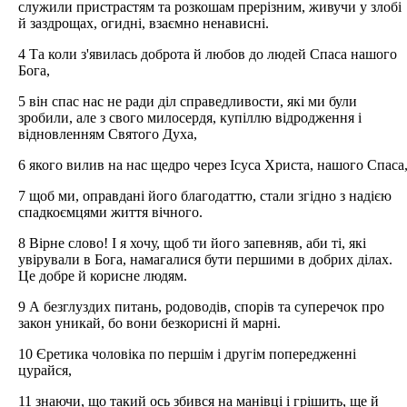
служили пристрастям та розкошам прерізним, живучи у злобі
й заздрощах, огидні, взаємно ненависні.
4 Та коли з'явилась доброта й любов до людей Спаса нашого
Бога,
5 він спас нас не ради діл справедливости, які ми були
зробили, але з свого милосердя, купіллю відродження і
відновленням Святого Духа,
6 якого вилив на нас щедро через Ісуса Христа, нашого Спаса
7 щоб ми, оправдані його благодаттю, стали згідно з надією
спадкоємцями життя вічного.
8 Вірне слово! І я хочу, щоб ти його запевняв, аби ті, які
увірували в Бога, намагалися бути першими в добрих ділах.
Це добре й корисне людям.
9 А безглуздих питань, родоводів, спорів та суперечок про
закон уникай, бо вони безкорисні й марні.
10 Єретика чоловіка по першім і другім попередженні
цурайся,
11 знаючи, що такий ось збився на манівці і грішить, ще й