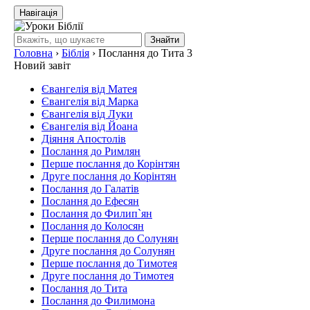
Навігація
Знайти
Головна
›
Біблія
›
Послання до Тита 3
Новий завіт
Євангелія від Матея
Євангелія від Марка
Євангелія від Луки
Євангелія від Йоана
Діяння Апостолів
Послання до Римлян
Перше послання до Корінтян
Друге послання до Корінтян
Послання до Галатів
Послання до Ефесян
Послання до Филип`ян
Послання до Колосян
Перше послання до Солунян
Друге послання до Солунян
Перше послання до Тимотея
Друге послання до Тимотея
Послання до Тита
Послання до Филимона