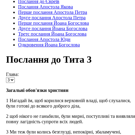
Послання до Євреїв
Послання Апостола Якова
Перше послання Апостола Петра
Друге послання Апостола Петра
Перше послання Йоана Богослова
Друге послання Йоана Богослова
Третє послання Йоана Богослова
Послання Апостола Юди
Одкровення Йоана Богослова
Послання до Тита 3
Глава:
Загальні обов'язки християн
1 Нагадай їм, щоб корилися верховній владі, щоб слухалися,
були готові до всякого доброго діла,
2 щоб нікого не ганьбили, були мирні, поступливі та виявлял
повну лагідність супроти всіх людей.
3 Ми теж були колись безглузді, непокірні, збаламучені,