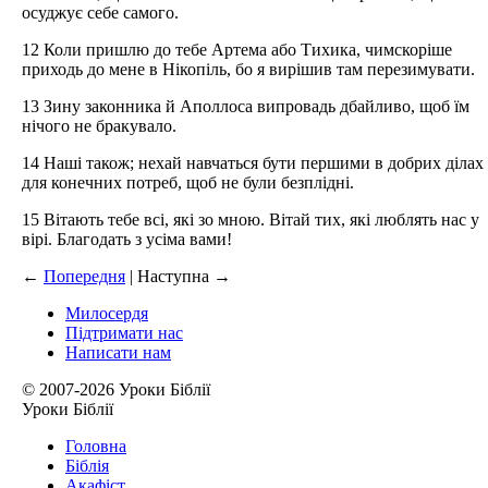
осуджує себе самого.
12 Коли пришлю до тебе Артема або Тихика, чимскоріше
приходь до мене в Нікопіль, бо я вирішив там перезимувати.
13 Зину законника й Аполлоса випровадь дбайливо, щоб їм
нічого не бракувало.
14 Наші також; нехай навчаться бути першими в добрих ділах
для конечних потреб, щоб не були безплідні.
15 Вітають тебе всі, які зо мною. Вітай тих, які люблять нас у
вірі. Благодать з усіма вами!
←
Попередня
| Наступна
→
Милосердя
Підтримати нас
Написати нам
© 2007-2026 Уроки Біблії
Уроки Біблії
Головна
Біблія
Акафіст