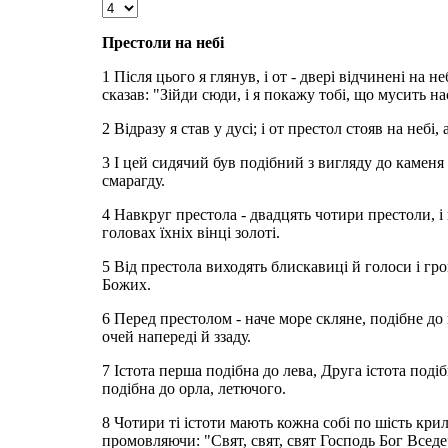
Престоли на небі
1 Після цього я глянув, і от - двері відчинені на н
сказав: "Зійди сюди, і я покажу тобі, що мусить на
2 Відразу я став у дусі; і от престол стояв на небі,
3 І цей сидячий був подібний з вигляду до каменя 
смарагду.
4 Навкруг престола - двадцять чотири престоли, і н
головах їхніх вінці золоті.
5 Від престола виходять блискавиці й голоси і гро
Божих.
6 Перед престолом - наче море скляне, подібне до
очей напереді й ззаду.
7 Істота перша подібна до лева, Друга істота подіб
подібна до орла, летючого.
8 Чотири ті істоти мають кожна собі по шість крил
промовляючи: "Свят, свят, свят Господь Бог Вседер