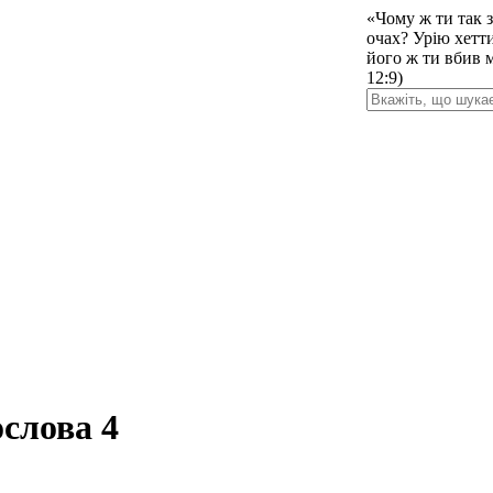
«Чому ж ти так з
очах? Урію хетти
його ж ти вбив 
12:9)
слова 4