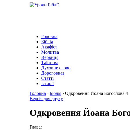
Головна
Біблія
Акафіст
Молитва
Вервиця
Таїнства
Духовне слово
Дороговказ
Cтатті
Історії
Головна
›
Біблія
›
Одкровення Йоана Богослова 4
Версія для друку
Одкровення Йоана Бого
Глава: