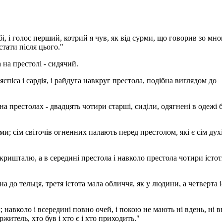
ебі, і голос перший, котрий я чув, як від сурми, що говорив зо мно
стати після цього."
 а на престолі - сидячий.
яспіса і сардія, і райдуга навкруг престола, подібна виглядом до
а престолах - двадцять чотири старші, сиділи, одягнені в одежі бі
ми; сім світочів огненних палають перед престолом, які є сім дух
 кришталю, а в середині престола і навколо престола чотири істот
на до тельця, третя істота мала обличчя, як у людини, а четверта 
; навколо і всередині повно очей, і покою не мають ні вдень, ні в
житель, хто був і хто є і хто приходить."