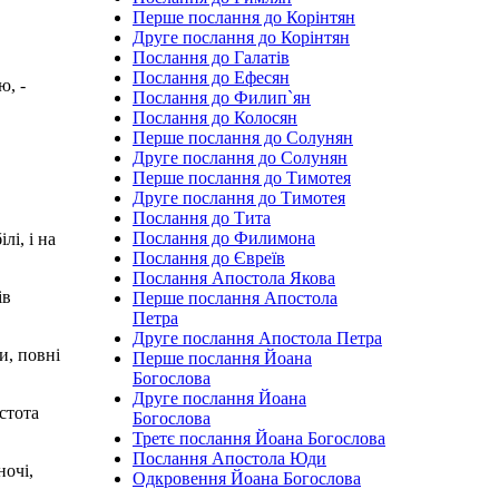
Перше послання до Корінтян
Друге послання до Корінтян
Послання до Галатів
Послання до Ефесян
ю, -
Послання до Филип`ян
Послання до Колосян
Перше послання до Солунян
Друге послання до Солунян
Перше послання до Тимотея
Друге послання до Тимотея
Послання до Тита
Послання до Филимона
лі, і на
Послання до Євреїв
Послання Апостола Якова
ів
Перше послання Апостола
Петра
Друге послання Апостола Петра
и, повні
Перше послання Йоана
Богослова
Друге послання Йоана
істота
Богослова
Третє послання Йоана Богослова
Послання Апостола Юди
ночі,
Одкровення Йоана Богослова