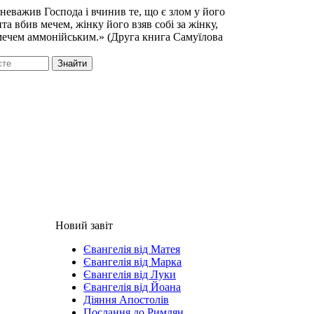
неважив Господа і вчинив те, що є злом у його
та вбив мечем, жінку його взяв собі за жінку,
мечем аммонійським.» (Друга книга Самуїлова
Знайти
Новий завіт
Євангелія від Матея
Євангелія від Марка
Євангелія від Луки
Євангелія від Йоана
Діяння Апостолів
Послання до Римлян