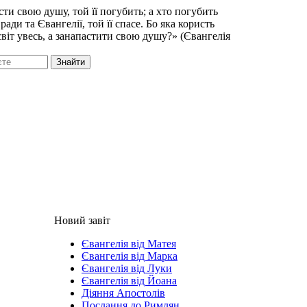
сти свою душу, той її погубить; а хто погубить
ади та Євангелії, той її спасе. Бо яка користь
віт увесь, а занапастити свою душу?» (Євангелія
Знайти
Новий завіт
Євангелія від Матея
Євангелія від Марка
Євангелія від Луки
Євангелія від Йоана
Діяння Апостолів
Послання до Римлян