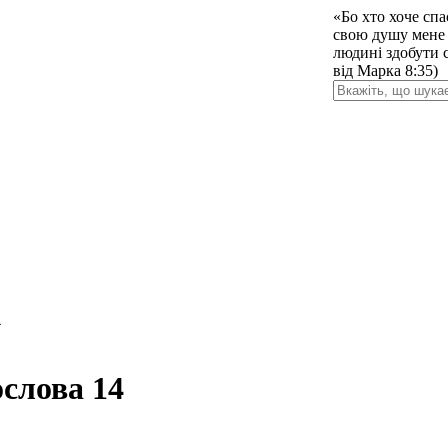
«Бо хто хоче спа
свою душу мене р
людині здобути с
від Марка 8:35)
4
слова 14