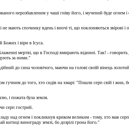
ваного нерозбавленим у чаші гніву його, і мучений буде огнем і
і не мають спочинку вдень і вночі ті, що поклоняються звірові і 
 Божих і віри в Ісуса.
Блаженні мертві, що в Господі вмирають віднині. Так! - говорить 
ідують за ними."
подібний до сина чоловічого, маючи на голові своїй вінець золотий,
ом гучним до того, хто сидів на хмарі: "Пошли серп свій і жни, б
млю, і пожата була земля.
ючи серп гострий.
ладу над огнем і покликнув криком великим - тому, хто мав серп
й китиці винограду землі, бо дозрілі грона його."