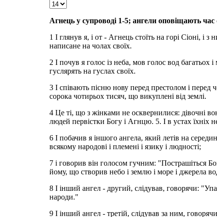
Агнець у супроводі 1-5; ангели оповіщають час с
1 І глянув я, і от - Агнець стоїть на горі Сіоні, і 
написане на чолах своїх.
2 І почув я голос із неба, мов голос вод багатьох 
гуслярять на гуслах своїх.
3 І співають пісню нову перед престолом і перед ч
сорока чотирьох тисяч, що викуплені від землі.
4 Це ті, що з жінками не осквернилися: дівочні в
людей первістки Богу і Агнцю. 5. І в устах їхніх 
6 І побачив я іншого ангела, який летів на середи
всякому народові і племені і язику і людності;
7 і говорив він голосом гучним: "Пострашіться Бог
йому, що створив небо і землю і море і джерела во
8 І інший ангел - другий, слідував, говорячи: "У
народи."
9 І інший ангел - третій, слідував за ним, говоря