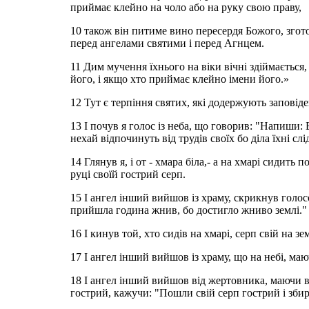
приймає клейно на чоло або на руку свою праву,
10 також він питиме вино пересердя Божого, згото
перед ангелами святими і перед Агнцем.
11 Дим мучення їхнього на віки вічні здіймається, 
його, і якщо хто приймає клейно імени його.»
12 Тут є терпіння святих, які додержують заповідей
13 І почув я голос із неба, що говорив: "Напиши: 
нехай відпочинуть від трудів своїх бо діла їхні сл
14 Глянув я, і от - хмара біла,- а на хмарі сидить 
руці своїй гострий серп.
15 І ангел інший вийшов із храму, скрикнув голос
прийшла година жнив, бо достигло жниво землі."
16 І кинув той, хто сидів на хмарі, серп свій на зе
17 І ангел інший вийшов із храму, що на небі, ма
18 І ангел інший вийшов від жертовника, маючи в
гострий, кажучи: "Пошли свій серп гострий і збира