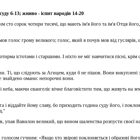
уду 6-13; жниво - іспит народів 14-20
з ним сто сорок чотири тисячі, що мають ім'я його та ім'я Отця його,
і мов голос грому великого; голос, який я почув мов від гуслярів,
отирма істотами і старшими. І ніхто не міг навчитися пісні, крім 
они. Ті, що слідують за Агнцем, куди б не пішов. Вони викуплені 
не знайдено омани: непорочні вони.
ні неба, маючи євангеліє вічне благовістити тим, що живуть на зем
а і віддайте йому славу, бо приходить година суду його, і поклон
д."
пав, упав Вавилон великий, що вином шаленства розпусти своєї на
чи голосом гучним: «Якщо хто звірові поклоняється і образові його