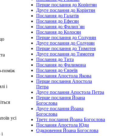
Перше послання до Корінтян
Друге послання до Корінтян
Послання до Галатів
Послання до Ефесян
Послання до Филип`ян
Послання до Колосян
Перше послання до Солунян
 що
Друге послання до Солунян
Перше послання до Тимотея
Друге послання до Тимотея
ста
Послання до Тита
Послання до Филимона
Послання до Євреїв
з-поміж
Послання Апостола Якова
Перше послання Апостола
лі і
Петра
Друге послання Апостола Петра
Перше послання Йоана
іться
Богослова
Друге послання Йоана
Богослова
поїв усі
Третє послання Йоана Богослова
Послання Апостола Юди
Одкровення Йоана Богослова
 і