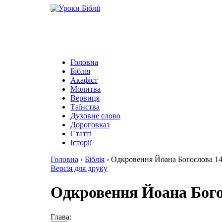
Головна
Біблія
Акафіст
Молитва
Вервиця
Таїнства
Духовне слово
Дороговказ
Cтатті
Історії
Головна
›
Біблія
›
Одкровення Йоана Богослова 1
Версія для друку
Одкровення Йоана Бого
Глава: