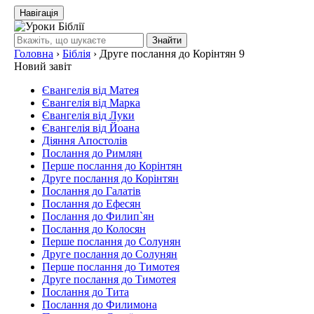
Навігація
Знайти
Головна
›
Біблія
›
Друге послання до Корінтян 9
Новий завіт
Євангелія від Матея
Євангелія від Марка
Євангелія від Луки
Євангелія від Йоана
Діяння Апостолів
Послання до Римлян
Перше послання до Корінтян
Друге послання до Корінтян
Послання до Галатів
Послання до Ефесян
Послання до Филип`ян
Послання до Колосян
Перше послання до Солунян
Друге послання до Солунян
Перше послання до Тимотея
Друге послання до Тимотея
Послання до Тита
Послання до Филимона