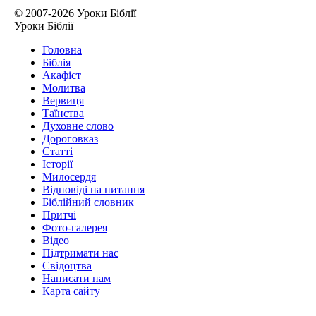
© 2007-2026 Уроки Біблії
Уроки Біблії
Головна
Біблія
Акафіст
Молитва
Вервиця
Таїнства
Духовне слово
Дороговказ
Cтатті
Історії
Милосердя
Відповіді на питання
Біблійний словник
Притчі
Фото-галерея
Відео
Підтримати нас
Свідоцтва
Написати нам
Карта сайту