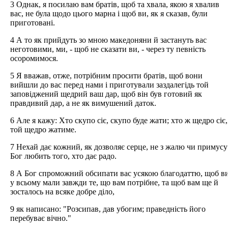
3 Однак, я посилаю вам братів, щоб та хвала, якою я хвалив
вас, не була щодо цього марна і щоб ви, як я сказав, були
приготовані.
4 А то як прийдуть зо мною македоняни й застануть вас
неготовими, ми, - щоб не сказати ви, - через ту певність
осоромимося.
5 Я вважав, отже, потрібним просити братів, щоб вони
вийшли до вас перед нами і приготували заздалегідь той
заповіджений щедрий ваш дар, щоб він був готовий як
правдивий дар, а не як вимушений даток.
6 Але я кажу: Хто скупо сіє, скупо буде жати; хто ж щедро сіє,
той щедро жатиме.
7 Нехай дає кожний, як дозволяє серце, не з жалю чи примусу
Бог любить того, хто дає радо.
8 А Бог спроможний обсипати вас усякою благодаттю, щоб в
у всьому мали завжди те, що вам потрібне, та щоб вам ще й
зосталось на всяке добре діло,
9 як написано: "Розсипав, дав убогим; праведність його
перебуває вічно."