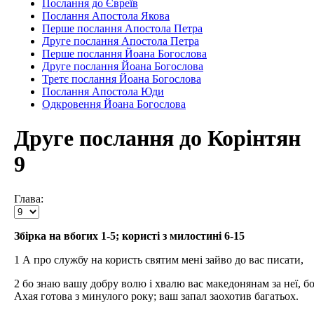
Послання до Євреїв
Послання Апостола Якова
Перше послання Апостола Петра
Друге послання Апостола Петра
Перше послання Йоана Богослова
Друге послання Йоана Богослова
Третє послання Йоана Богослова
Послання Апостола Юди
Одкровення Йоана Богослова
Друге послання до Корінтян
9
Глава:
Збірка на вбогих 1-5; користі з милостині 6-15
1 А про службу на користь святим мені зайво до вас писати,
2 бо знаю вашу добру волю і хвалю вас македонянам за неї, б
Ахая готова з минулого року; ваш запал заохотив багатьох.