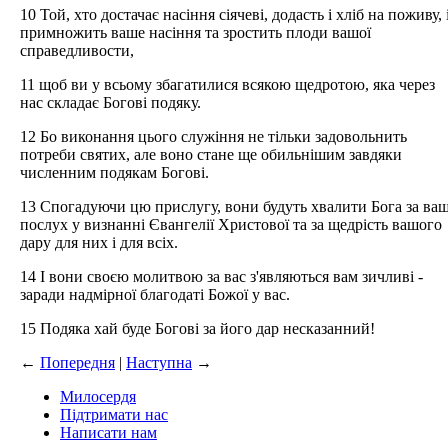
10 Той, хто достачає насіння сіячеві, додасть і хліб на поживу, 
примножить ваше насіння та зростить плоди вашої
справедливости,
11 щоб ви у всьому збагатилися всякою щедротою, яка через
нас складає Богові подяку.
12 Бо виконання цього служіння не тільки задовольнить
потреби святих, але воно стане ще обильнішим завдяки
численним подякам Богові.
13 Спогадуючи цю прислугу, вони будуть хвалити Бога за ва
послух у визнанні Євангелії Христової та за щедрість вашого
дару для них і для всіх.
14 І вони своєю молитвою за вас з'являються вам зичливі -
заради надмірної благодаті Божої у вас.
15 Подяка хай буде Богові за його дар несказанний!
←
Попередня
|
Наступна
→
Милосердя
Підтримати нас
Написати нам