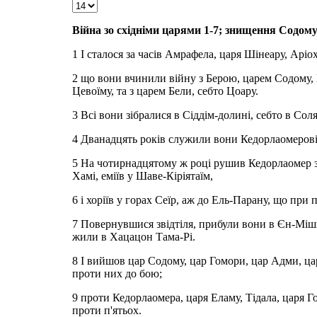
Війна зо східніми царями 1-7; знищення Содому
1 І сталося за часів Амрафела, царя Шінеару, Аріох
2 що вони вчинили війну з Берою, царем Содому,
Цевоїму, та з царем Бели, себто Цоару.
3 Всі вони зібралися в Сіддім-долині, себто в Соля
4 Дванадцять років служили вони Кедорлаомерові
5 На чотирнадцятому ж році рушив Кедорлаомер з ц
Хамі, еміїв у Шаве-Кіріятаїм,
6 і хоріїв у горах Сеїр, аж до Ель-Парану, що при 
7 Повернувшися звідтіля, прибули вони в Єн-Мішп
жили в Хацацон Тама-Рі.
8 І вийшов цар Содому, цар Гомори, цар Адми, цар
проти них до бою;
9 проти Кедорлаомера, царя Еламу, Тідала, царя Г
проти п'ятьох.