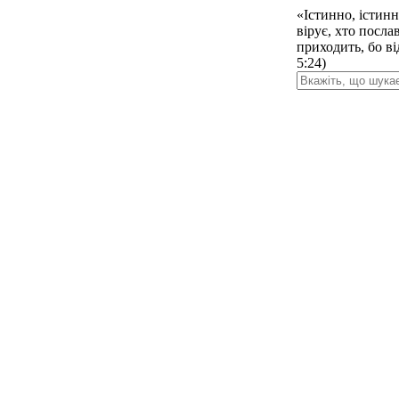
«Істинно, істинн
вірує, хто посла
приходить, бо в
5:24)