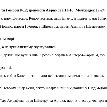
 та Гомори 8-12; допомога Аврамова 13-16; Мелхіседек 17-24
а, царя Елласару, Кедорлаомера, царя Еламу, й Тідала, царя Гоїму
 Гіршею, царем Гомори, з Шінеавом, царем Адми, і з Шемевером,
нім морі.
, а на тринадцятому збунтувались.
арями, що були з ним, і розбив рефаїв в Аштерот-Карнаїм, зузії
пустині.
ат, себто Кадеш, і звоювали всю землю амалекитян, а також амор
 Цевоїму, і цар Бели, себто Цоару, й вишикувались у Сіддім-дол
оїму, Амрафела, царя Шінеару, та Аріоха, царя Елласару: чотири ц