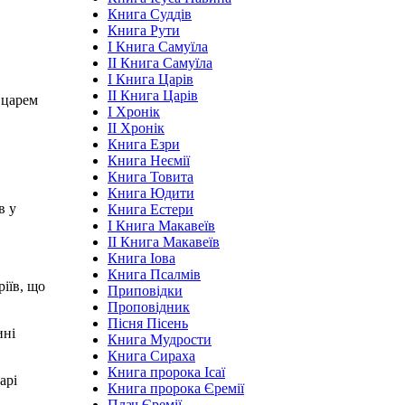
Книга Суддів
Книга Рути
І Книга Самуїла
ІІ Книга Самуїла
,
І Книга Царів
ІІ Книга Царів
 царем
І Хронік
ІІ Хронік
Книга Езри
Книга Неємії
Книга Товита
Книга Юдити
в у
Книга Естери
І Книга Макавеїв
ІІ Книга Макавеїв
Книга Іова
Книга Псалмів
іїв, що
Приповідки
Проповідник
Пісня Пісень
ині
Книга Мудрости
Книга Сираха
Книга пророка Ісаї
арі
Книга пророка Єремії
Плач Єремії