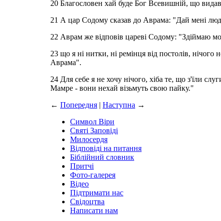
20 Благословен хай буде Бог Всевишній, що видав в
21 А цар Содому сказав до Аврама: "Дай мені люде
22 Аврам же відповів цареві Содому: "Здіймаю м
23 що я ні нитки, ні ремінця від постолів, нічого 
Аврама".
24 Для себе я не хочу нічого, хіба те, що з'їли с
Мамре - вони нехай візьмуть свою пайку."
←
Попередня
|
Наступна
→
Символ Віри
Святі Заповіді
Милосердя
Відповіді на питання
Біблійний словник
Притчі
Фото-галерея
Відео
Підтримати нас
Свідоцтва
Написати нам