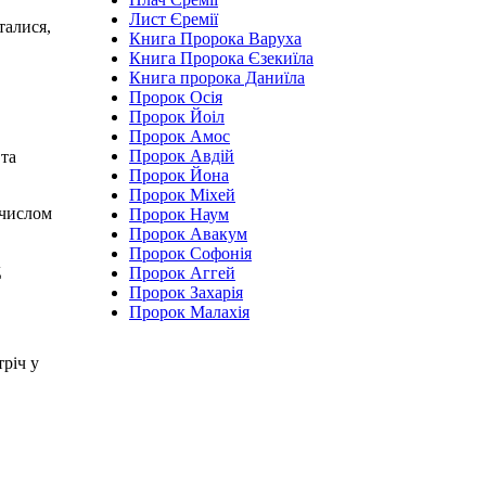
Лист Єремії
талися,
Книга Пророка Варуха
Книга Пророка Єзекиїла
Книга пророка Даниїла
Пророк Осія
Пророк Йоіл
Пророк Амос
Пророк Авдій
 та
Пророк Йона
Пророк Міхей
 числом
Пророк Наум
Пророк Авакум
Пророк Софонія
д
Пророк Аггей
Пророк Захарія
Пророк Малахія
річ у