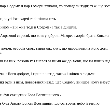
 цар Содому й цар Гомори втікали, то попадали туди; ті ж, що зос
 й усі їхні харчі та й пішли геть.
ном - він жив тоді в Содомі - і так відійшли.
Аврамові євреєві, що жив у діброві Мамре, аморія, брата Ешкола
полон, озброїв своїх вправних слуг, що народилися в його домі,
у.
в на них, розбив їх і гнався за ними аж до Хови, що на північ ві
ча, з його добром, і привів назад, також і жінок з людьми.
які були з ним, повертався назад, цар Содому вийшов йому назуст
 він був священик Бога Всевишнього -
н буде Аврам Богом Всевишнім, що сотворив небо й землю.