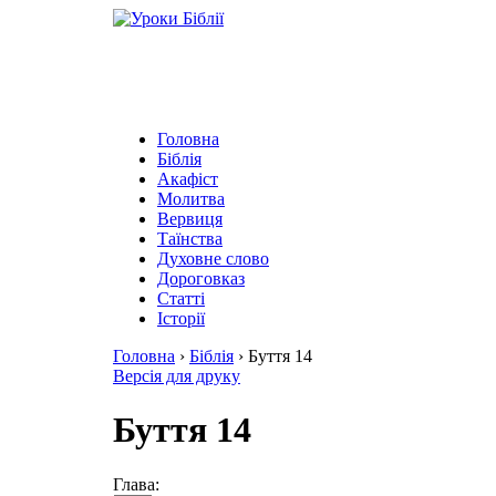
Головна
Біблія
Акафіст
Молитва
Вервиця
Таїнства
Духовне слово
Дороговказ
Cтатті
Історії
Головна
›
Біблія
›
Буття 14
Версія для друку
Буття 14
Глава: