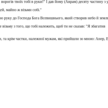
орогів твоїх тобі в руки!" І дав йому (Аврам) десяту частину з 
й, майно ж візьми собі."
ою руку до Господа Бога Всевишнього, який створив небо й земл
не візьму з того, що тобі належить, щоб ти не сказав: "Я збагатив
луги, та крім частки, належної мужам, які прийшли зо мною: Анер, 