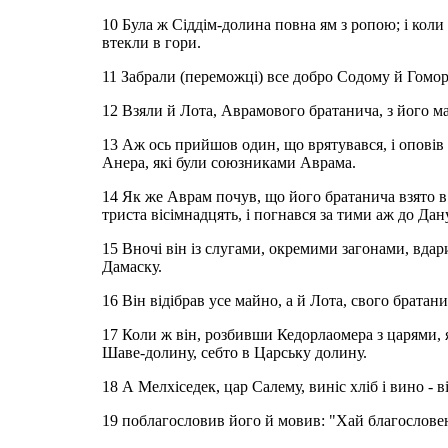
10 Була ж Сіддім-долина повна ям з ропою; і коли
втекли в гори.
11 Забрали (переможці) все добро Содому й Гомори,
12 Взяли й Лота, Аврамового братанича, з його май
13 Аж ось прийшов один, що врятувався, і оповів 
Анера, які були союзниками Аврама.
14 Як же Аврам почув, що його братанича взято в 
триста вісімнадцять, і погнався за тими аж до Дан
15 Вночі він із слугами, окремими загонами, вдари
Дамаску.
16 Він відібрав усе майно, а й Лота, свого братани
17 Коли ж він, розбивши Кедорлаомера з царями, 
Шаве-долину, себто в Царську долину.
18 А Мелхіседек, цар Салему, виніс хліб і вино -
19 поблагословив його й мовив: "Хай благослове