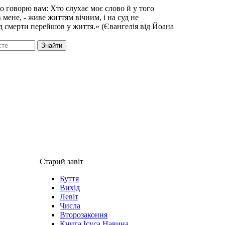
о говорю вам: Хто слухає моє слово й у того
в мене, - живе життям вічним, і на суд не
ід смерти перейшов у життя.» (Євангелія від Йоана
Знайти
Старий завіт
Буття
Вихід
Левіт
Числа
Второзаконня
Книга Ісуса Навина