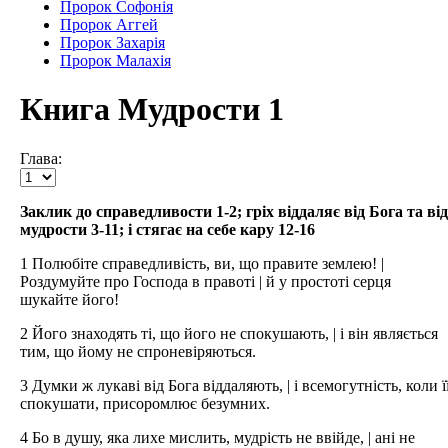
Пророк Софонія
Пророк Аггей
Пророк Захарія
Пророк Малахія
Книга Мудрости 1
Глава:
Заклик до справедливости 1-2; гріх віддаляє від Бога та від
мудрости 3-11; і стягає на себе кару 12-16
1 Полюбіте справедливість, ви, що правите землею! |
Роздумуйте про Господа в правоті | й у простоті серця
шукайте його!
2 Його знаходять ті, що його не спокушають, | і він являється
тим, що йому не спроневіряються.
3 Думки ж лукаві від Бога віддаляють, | і всемогутність, коли ї
спокушати, присоромлює безумних.
4 Бо в душу, яка лихе мислить, мудрість не ввійде, | ані не