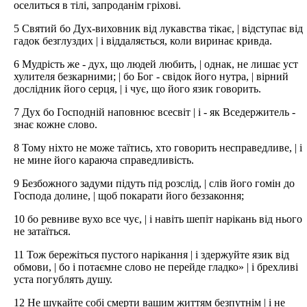
оселиться в тілі, запроданім гріхові.
5 Святий бо Дух-виховник від лукавства тікає, | відступає від
гадок безглуздих | і віддаляється, коли виринає кривда.
6 Мудрість же - дух, що людей любить, | однак, не лишає уст
хулителя безкарними; | бо Бог - свідок його нутра, | вірний
дослідник його серця, | і чує, що його язик говорить.
7 Дух бо Господній наповнює всесвіт | і - як Вседержитель -
знає кожне слово.
8 Тому ніхто не може таїтись, хто говорить несправедливе, | і
не мине його караюча справедливість.
9 Безбожного задуми підуть під розслід, | слів його гомін до
Господа долине, | щоб покарати його беззаконня;
10 бо ревниве вухо все чує, | і навіть шепіт нарікань від нього
не затаїться.
11 Тож бережіться пустого нарікання | і здержуйте язик від
обмови, | бо і потаємне слово не перейде гладко» | і брехливі
уста погублять душу.
12 Не шукайте собі смерти вашим життям безпутнім | і не