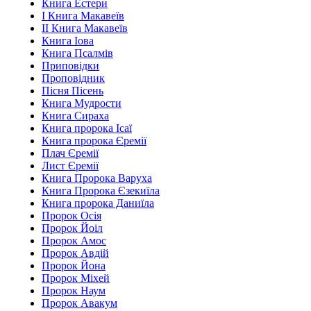
Книга Естери
І Книга Макавеїв
ІІ Книга Макавеїв
Книга Іова
Книга Псалмів
Приповідки
Проповідник
Пісня Пісень
Книга Мудрости
Книга Сираха
Книга пророка Ісаї
Книга пророка Єремії
Плач Єремії
Лист Єремії
Книга Пророка Варуха
Книга Пророка Єзекиїла
Книга пророка Даниїла
Пророк Осія
Пророк Йоіл
Пророк Амос
Пророк Авдій
Пророк Йона
Пророк Міхей
Пророк Наум
Пророк Авакум