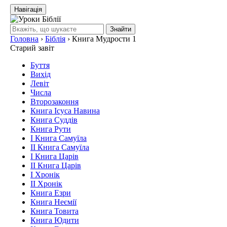
Навігація
Знайти
Головна
›
Біблія
›
Книга Мудрости 1
Старий завіт
Буття
Вихід
Левіт
Числа
Второзаконня
Книга Ісуса Навина
Книга Суддів
Книга Рути
І Книга Самуїла
ІІ Книга Самуїла
І Книга Царів
ІІ Книга Царів
І Хронік
ІІ Хронік
Книга Езри
Книга Неємії
Книга Товита
Книга Юдити