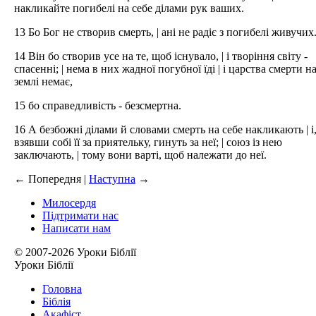
накликайте погибелі на себе ділами рук ваших.
13 Бо Бог не створив смерть, | ані не радіє з погибелі живучих
14 Він бо створив усе на те, щоб існувало, | і творіння світу -
спасенні; | нема в них жадної погубної їді | і царства смерти н
землі немає,
15 бо справедливість - безсмертна.
16 А безбожні ділами й словами смерть на себе накликають | і
взявши собі її за приятельку, гинуть за неї; | союз із нею
заключають, | тому вони варті, щоб належати до неї.
←
Попередня |
Наступна
→
Милосердя
Підтримати нас
Написати нам
© 2007-2026 Уроки Біблії
Уроки Біблії
Головна
Біблія
Акафіст