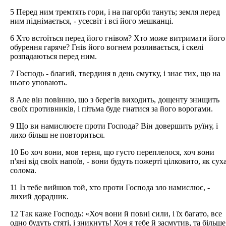
5 Перед ним тремтять гори, і на пагорби тануть; земля перед
ним піднімається, - усесвіт і всі його мешканці.
6 Хто встоїться перед його гнівом? Хто може витримати його
обурення гаряче? Гнів його вогнем розливається, і скелі
розпадаються перед ним.
7 Господь - благий, твердиня в день смутку, і знає тих, що на
нього уповають.
8 Але він повінню, що з берегів виходить, дощенту знищить
своїх противників, і пітьма буде гнатися за його ворогами.
9 Що ви намислюєте проти Господа? Він довершить руїну, і
лихо більш не повториться.
10 Бо хоч вони, мов терня, що густо переплелося, хоч вони
п'яні від своїх напоїв, - вони будуть пожерті цілковито, як сух
солома.
11 Із тебе вийшов той, хто проти Господа зло намислює, -
лихий дорадник.
12 Так каже Господь: «Хоч вони й повні сили, і їх багато, все
одно будуть стяті, і зникнуть! Хоч я тебе й засмутив, та більше