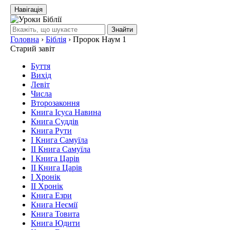
Навігація
Знайти
Головна
›
Біблія
›
Пророк Наум 1
Старий завіт
Буття
Вихід
Левіт
Числа
Второзаконня
Книга Ісуса Навина
Книга Суддів
Книга Рути
І Книга Самуїла
ІІ Книга Самуїла
І Книга Царів
ІІ Книга Царів
І Хронік
ІІ Хронік
Книга Езри
Книга Неємії
Книга Товита
Книга Юдити