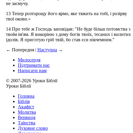
не засмучу.
13 Тепер розторощу його ярмо, яке тяжить на тобі, і розірву
твої окови.»
14 Про тебе ж Господь заповідав: "Не буде більш потомства з
твоїм ім'ям. Я викоріню з дому богів твоїх, тесаних і вилитих
ідолів. Я приготую гріб твій, бо став єси нікчемним."
←
Попередня |
Наступна
→
Милосердя
Підтримати нас
Написати нам
© 2007-2026 Уроки Біблії
Уроки Біблії
Головна
Біблія
Акафіст
Молитва
Вервиця
Таїнства
Духовне слово