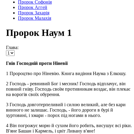
Пророк Софонія
Пророк Аггей
Пророк Захарія
Пророк Малахія
Пророк Наум 1
Глава:
Гнів Господній проти Ніневії
1 Пророцтво про Ніневію. Книга видіння Наума з Елкошу.
2 Господь - ревнивий Бог і месник! Господь відплачує, він
повний гніву. Господь своїм противникам воздає, він плекає
на ворогів своїх обурення.
3 Господь довготерпеливий і силою великий, але без кари
винного не залишає. Господь, - його дороги в бурі й
хуртовині, і хмари - порох під ногами в нього.
4 Він погрожує морю й сухим його робить, висушує всі ріки.
В'яне Башан і Кармель, і цвіт Ливану в'яне!