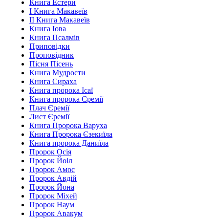
Книга Естери
І Книга Макавеїв
ІІ Книга Макавеїв
Книга Іова
Книга Псалмів
Приповідки
Проповідник
Пісня Пісень
Книга Мудрости
Книга Сираха
Книга пророка Ісаї
Книга пророка Єремії
Плач Єремії
Лист Єремії
Книга Пророка Варуха
Книга Пророка Єзекиїла
Книга пророка Даниїла
Пророк Осія
Пророк Йоіл
Пророк Амос
Пророк Авдій
Пророк Йона
Пророк Міхей
Пророк Наум
Пророк Авакум