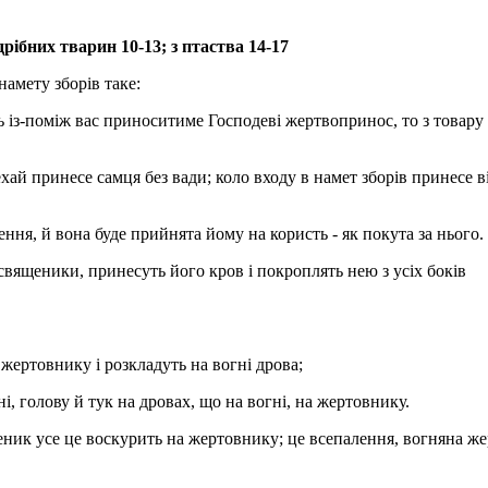
дрібних тварин 10-13; з птаства 14-17
амету зборів таке:
сь із-поміж вас приноситиме Господеві жертвопринос, то з товару 
ехай принесе самця без вади; коло входу в намет зборів принесе в
ння, й вона буде прийнята йому на користь - як покута за нього.
 священики, принесуть його кров і покроплять нею з усіх боків
жертовнику і розкладуть на вогні дрова;
і, голову й тук на дровах, що на вогні, на жертовнику.
еник усе це воскурить на жертовнику; це всепалення, вогняна же