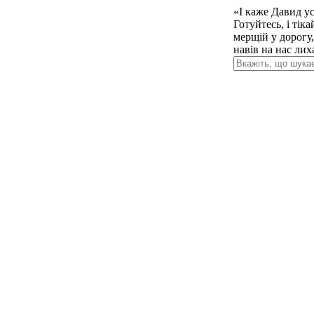
«І каже Давид ус
Готуйтесь, і тік
мерщій у дорогу,
навів на нас лих