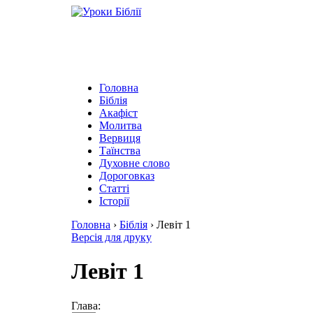
Головна
Біблія
Акафіст
Молитва
Вервиця
Таїнства
Духовне слово
Дороговказ
Cтатті
Історії
Головна
›
Біблія
›
Левіт 1
Версія для друку
Левіт 1
Глава: