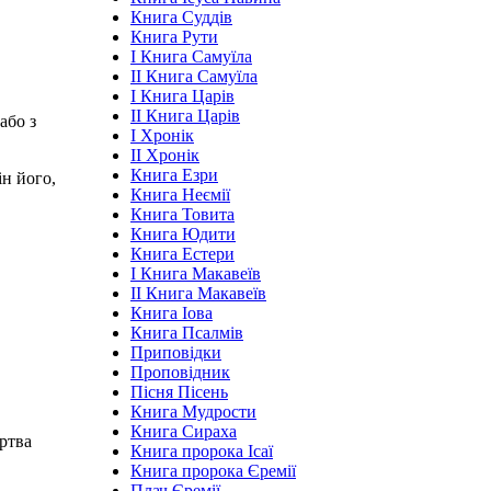
Книга Суддів
Книга Рути
І Книга Самуїла
ІІ Книга Самуїла
І Книга Царів
ІІ Книга Царів
або з
І Хронік
ІІ Хронік
Книга Езри
ін його,
Книга Неємії
Книга Товита
Книга Юдити
Книга Естери
І Книга Макавеїв
ІІ Книга Макавеїв
Книга Іова
Книга Псалмів
Приповідки
Проповідник
Пісня Пісень
Книга Мудрости
Книга Сираха
ртва
Книга пророка Ісаї
Книга пророка Єремії
Плач Єремії