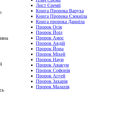
Лист Єремії
Книга Пророка Варуха
ю
Книга Пророка Єзекиїла
Книга пророка Даниїла
Пророк Осія
Пророк Йоіл
Пророк Амос
няна
Пророк Авдій
Пророк Йона
Пророк Міхей
Пророк Наум
й
Пророк Авакум
Пророк Софонія
Пророк Аггей
Пророк Захарія
Пророк Малахія
сь