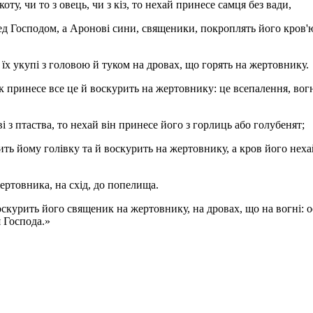
ту, чи то з овець, чи з кіз, то нехай принесе самця без вади,
ред Господом, а Аронові сини, священики, покроплять його кров'
 їх укупі з головою й туком на дровах, що горять на жертовнику.
к принесе все це й воскурить на жертовнику: це всепалення, вог
з птаства, то нехай він принесе його з горлиць або голубенят;
ить йому голівку та й воскурить на жертовнику, а кров його неха
жертовника, на схід, до попелища.
воскурить його священик на жертовнику, на дровах, що на вогні: о
 Господа.»