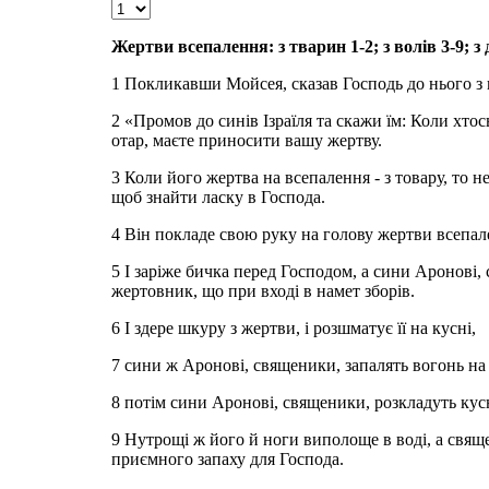
Жертви всепалення: з тварин 1-2; з волів 3-9; з 
1 Покликавши Мойсея, сказав Господь до нього з н
2 «Промов до синів Ізраїля та скажи їм: Коли хто
отар, маєте приносити вашу жертву.
3 Коли його жертва на всепалення - з товару, то н
щоб знайти ласку в Господа.
4 Він покладе свою руку на голову жертви всепале
5 І заріже бичка перед Господом, а сини Аронові,
жертовник, що при вході в намет зборів.
6 І здере шкуру з жертви, і розшматує її на кусні,
7 сини ж Аронові, священики, запалять вогонь на 
8 потім сини Аронові, священики, розкладуть кусн
9 Нутрощі ж його й ноги виполоще в воді, а свящ
приємного запаху для Господа.