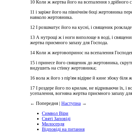
10 Коли ж жертва його на всепалення з дрібного ско
11 і заріже його на північнім боці жертовника пе
навколо жертовника.
12 І розшматує його на кусні, і священик розкладе
13 А нутрощі ж і ноги виполоще в воді, і священи
жертва приємного запаху для Господа.
14 Коли ж жертовопринос на всепалення Господеві 
15 і принесе його священик до жертовника, скрут
видушить на стінку жертовника;
16 вола ж його з пір'ям відірве й кине збоку біля 
17 І роздере його по крилам, не відриваючи їх, і 
усепалення, вогняна жертва приємного запаху для
←
Попередня |
Наступна
→
Символ Віри
Святі Заповіді
Милосердя
Відповіді на питання