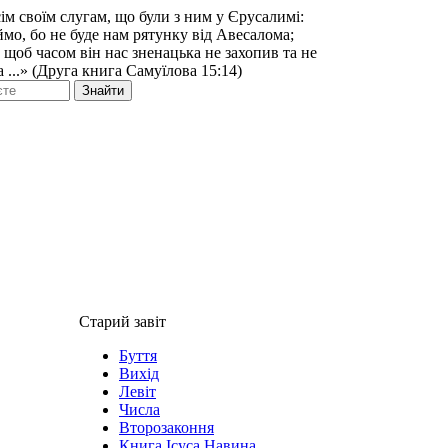
ім своїм слугам, що були з ним у Єрусалимі:
аймо, бо не буде нам рятунку від Авесалома;
 щоб часом він нас зненацька не захопив та не
а ...» (Друга книга Самуїлова 15:14)
Знайти
Старий завіт
Буття
Вихід
Левіт
Числа
Второзаконня
Книга Ісуса Навина