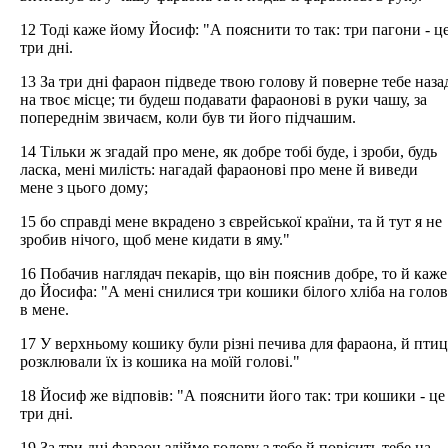
12 Тоді каже йому Йосиф: "А пояснити то так: три пагони - ц
три дні.
13 За три дні фараон підведе твою голову й поверне тебе наза
на твоє місце; ти будеш подавати фараонові в руки чашу, за
попереднім звичаєм, коли був ти його підчашим.
14 Тільки ж згадай про мене, як добре тобі буде, і зроби, будь
ласка, мені милість: нагадай фараонові про мене й виведи
мене з цього дому;
15 бо справді мене вкрадено з єврейської країни, та й тут я не
зробив нічого, щоб мене кидати в яму."
16 Побачив наглядач пекарів, що він пояснив добре, то й каже
до Йосифа: "А мені снилися три кошики білого хліба на голов
в мене.
17 У верхньому кошику були різні печива для фараона, й птиц
розклювали їх із кошика на моїй голові."
18 Йосиф же відповів: "А пояснити його так: три кошики - це
три дні.
19 За три дні фараон здійме голову з тебе й повісить тебе на