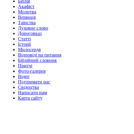
Біблія
Акафіст
Молитва
Вервиця
Таїнства
Духовне слово
Дороговказ
Cтатті
Історії
Милосердя
Відповіді на питання
Біблійний словник
Притчі
Фото-галерея
Відео
Підтримати нас
Свідоцтва
Написати нам
Карта сайту