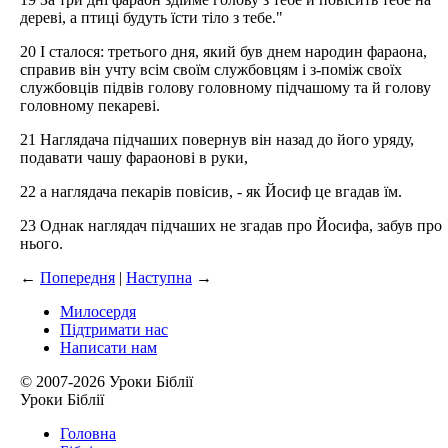
дереві, а птиці будуть їсти тіло з тебе."
20 І сталося: третього дня, який був днем народин фараона,
справив він учту всім своїм службовцям і з-поміж своїх
службовців підвів голову головному підчашому та й голову
головному пекареві.
21 Наглядача підчаших повернув він назад до його уряду,
подавати чашу фараонові в руки,
22 а наглядача пекарів повісив, - як Йосиф це вгадав їм.
23 Однак наглядач підчаших не згадав про Йосифа, забув про
нього.
←
Попередня
|
Наступна
→
Милосердя
Підтримати нас
Написати нам
© 2007-2026 Уроки Біблії
Уроки Біблії
Головна