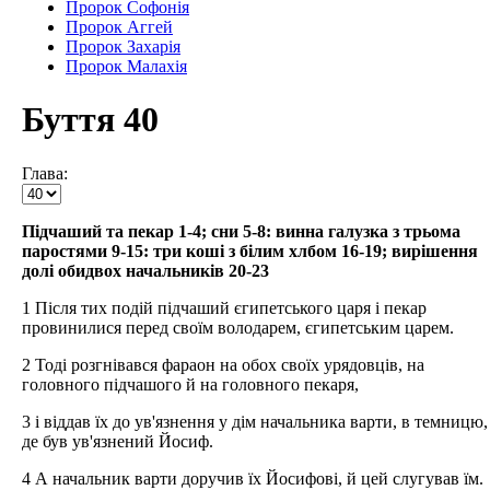
Пророк Софонія
Пророк Аггей
Пророк Захарія
Пророк Малахія
Буття 40
Глава:
Підчаший та пекар 1-4; сни 5-8: винна галузка з трьома
паростями 9-15: три коші з білим хлбом 16-19; вирішення
долі обидвох начальників 20-23
1 Після тих подій підчаший єгипетського царя і пекар
провинилися перед своїм володарем, єгипетським царем.
2 Тоді розгнівався фараон на обох своїх урядовців, на
головного підчашого й на головного пекаря,
3 і віддав їх до ув'язнення у дім начальника варти, в темницю,
де був ув'язнений Йосиф.
4 А начальник варти доручив їх Йосифові, й цей слугував їм.