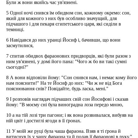
Були ж вони якийсь час ув'язнені.
5 Одної ночі снився їм обидвом сон, кожному окремо: сон,
який для кожного з них був особливо значущий, для
підчашого і для пекаря єгипетського царя, які сиділи в
темниці.
6 Навідався до них уранці Йосиф і, бачивши, що вони
засмутилися,
7 спитав обидвох фараонових придворців, які були разом з
ним ув'язнені, у домі його пана: "Чого ж бо ви такі сумні
сьогодні?"
8 А вони відповіли йому: "Сон снився нам, і немає кому його
нам пояснити!" На те Йосиф до них: "Чи ж не від Бога
пояснювання снів? Повідайте, будь ласка, мені."
9 І розповів наглядач підчаших свій сон Йосифові і сказав
йому: "В моєму сні була виноградна лоза передо мною,
10 а на тій лозі три пагони; і як вона розвивалася, вибуяв на
ній цвіт і достиглі ягоди в її ґронах.
11 У моїй же руці була чаша фараона. Взяв я ті ґрона й
витиснув їх у чашу фараона та й подав її фараонові в руку."