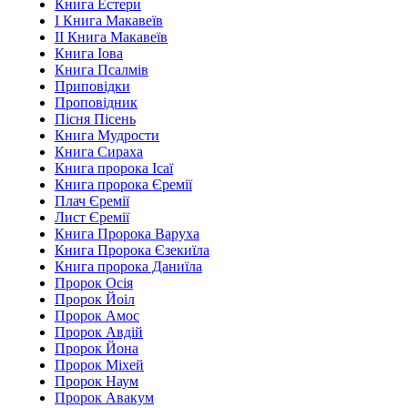
Книга Естери
І Книга Макавеїв
ІІ Книга Макавеїв
Книга Іова
Книга Псалмів
Приповідки
Проповідник
Пісня Пісень
Книга Мудрости
Книга Сираха
Книга пророка Ісаї
Книга пророка Єремії
Плач Єремії
Лист Єремії
Книга Пророка Варуха
Книга Пророка Єзекиїла
Книга пророка Даниїла
Пророк Осія
Пророк Йоіл
Пророк Амос
Пророк Авдій
Пророк Йона
Пророк Міхей
Пророк Наум
Пророк Авакум