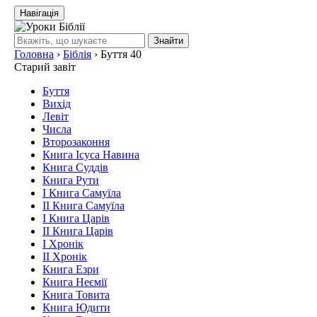
Навігація
Знайти
Головна
›
Біблія
›
Буття 40
Старий завіт
Буття
Вихід
Левіт
Числа
Второзаконня
Книга Ісуса Навина
Книга Суддів
Книга Рути
І Книга Самуїла
ІІ Книга Самуїла
І Книга Царів
ІІ Книга Царів
І Хронік
ІІ Хронік
Книга Езри
Книга Неємії
Книга Товита
Книга Юдити