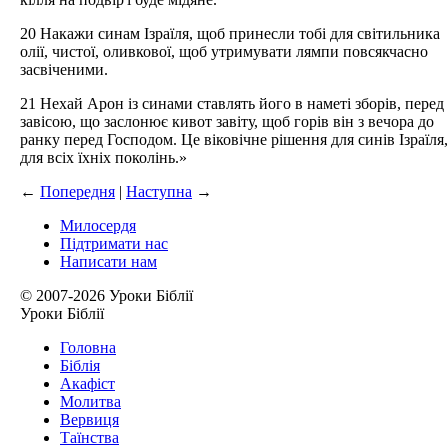
20 Накажи синам Ізраїля, щоб принесли тобі для світильника
олії, чистої, оливкової, щоб утримувати лямпи повсякчасно
засвіченими.
21 Нехай Арон із синами ставлять його в наметі зборів, перед
завісою, що заслонює кивот завіту, щоб горів він з вечора до
ранку перед Господом. Це віковічне рішення для синів Ізраїля,
для всіх їхніх поколінь.»
←
Попередня
|
Наступна
→
Милосердя
Підтримати нас
Написати нам
© 2007-2026 Уроки Біблії
Уроки Біблії
Головна
Біблія
Акафіст
Молитва
Вервиця
Таїнства