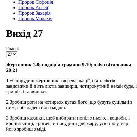
Пророк Софонія
Пророк Аггей
Пророк Захарія
Пророк Малахія
Вихід 27
Глава:
Жертовник 1-8; подвір'я храмини 9-19; олія світильника
20-21
1 «Спорудиш жертовник з дерева акації, п'ять ліктів
завдовжки й п'ять ліктів завширш, чотирокутний нехай буде, і
три лікті заввишки.
2 Зробиш роги на чотирьох кутах його, що будуть суцільні з
ним, і обкладеш його міддю.
3 Зробиш казанки, щоб вибирати попіл з нього, і коцюби, і
кропильниці, і рогачі, й посудини для жару; усю цю утвар
його зробиш з міді.