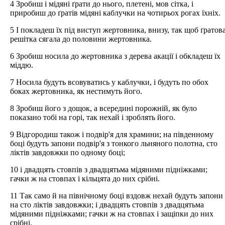
4 Зробиш і мідяні ґрати до нього, плетені, мов сітка, і
приробиш до ґратів мідяні каблучки на чотирьох рогах їхніх.
5 І покладеш їх під виступ жертовника, внизу, так щоб ґратов
решітка сягала до половини жертовника.
6 Зробиш носила до жертовника з дерева акації і обкладеш їх
міддю.
7 Носила будуть всовуватись у каблучки, і будуть по обох
боках жертовника, як нестимуть його.
8 Зробиш його з дощок, а всередині порожній, як було
показано тобі на горі, так нехай і зроблять його.
9 Відгородиш також і подвір'я для храмини; на південному
боці будуть запони подвір'я з тонкого льняного полотна, сто
ліктів завдовжки по одному боці;
10 і двадцять стовпів з двадцятьма мідяними підніжками;
гачки ж на стовпах і кільцята до них срібні.
11 Так само й на північному боці вздовж нехай будуть запони
на сто ліктів завдовжки; і двадцять стовпів з двадцятьма
мідяними підніжками; гачки ж на стовпах і защіпки до них
срібні.