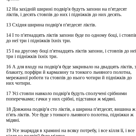
12 На західній ширині подвір'я будуть запони на п'ятдесят
ліктів, і десять стовпів до них і підніжків до них десять.
13 Східня ширина подвір'я п'ятдесят ліктів.
14 І то п'ятнадцять ліктів запони буде по одному боці, і стовпі
до неї три і підніжків їхніх три.
15 І на другому боці п'ятнадцять ліктів запони, і стовпів до не
три і підніжків їхніх три.
16 А для входу на подвір'я буде закривало на двадцять ліктів, 
блакиту, порфіри й кармазину та тонкого льняного полотна,
мережаної роботи та стовпів до нього чотири й підніжків до
них чотири.
17 Усі стовпи навколо подвір'я будуть сполучені срібними
поперечками; гачки у них срібні, підставки ж мідяні.
18 Довжина подвір'я сто ліктів, а ширина п'ятдесят, вишина ж
п'ять ліктів. Усе буде з тонкого льняного полотна, підніжки ж
мідяні.
19 Усе знаряддя в храмині на всяку потребу, і все кілля її, і все
кілля на подвір'ї буде мідяне.