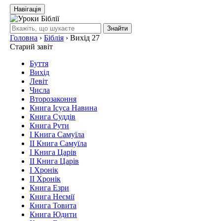
Навігація
Знайти
Головна
›
Біблія
›
Вихід 27
Старий завіт
Буття
Вихід
Левіт
Числа
Второзаконня
Книга Ісуса Навина
Книга Суддів
Книга Рути
І Книга Самуїла
ІІ Книга Самуїла
І Книга Царів
ІІ Книга Царів
І Хронік
ІІ Хронік
Книга Езри
Книга Неємії
Книга Товита
Книга Юдити