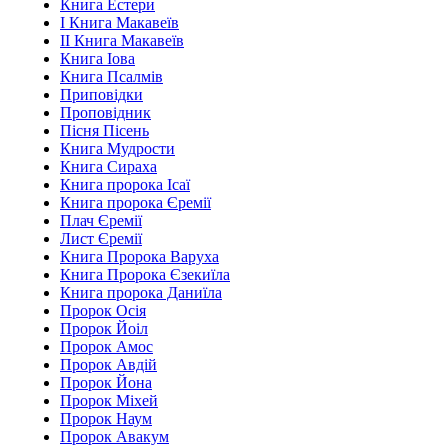
Книга Естери
І Книга Макавеїв
ІІ Книга Макавеїв
Книга Іова
Книга Псалмів
Приповідки
Проповідник
Пісня Пісень
Книга Мудрости
Книга Сираха
Книга пророка Ісаї
Книга пророка Єремії
Плач Єремії
Лист Єремії
Книга Пророка Варуха
Книга Пророка Єзекиїла
Книга пророка Даниїла
Пророк Осія
Пророк Йоіл
Пророк Амос
Пророк Авдій
Пророк Йона
Пророк Міхей
Пророк Наум
Пророк Авакум