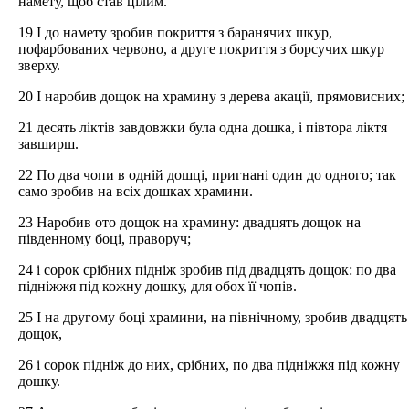
намету, щоб став цілим.
19 І до намету зробив покриття з баранячих шкур,
пофарбованих червоно, а друге покриття з борсучих шкур
зверху.
20 І наробив дощок на храмину з дерева акації, прямовисних;
21 десять ліктів завдовжки була одна дошка, і півтора ліктя
завширш.
22 По два чопи в одній дошці, пригнані один до одного; так
само зробив на всіх дошках храмини.
23 Наробив ото дощок на храмину: двадцять дощок на
південному боці, праворуч;
24 і сорок срібних підніж зробив під двадцять дощок: по два
підніжжя під кожну дошку, для обох її чопів.
25 І на другому боці храмини, на північному, зробив двадцять
дощок,
26 і сорок підніж до них, срібних, по два підніжжя під кожну
дошку.