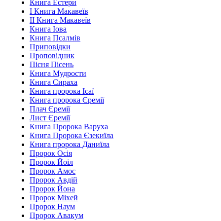
Книга Естери
І Книга Макавеїв
ІІ Книга Макавеїв
Книга Іова
Книга Псалмів
Приповідки
Проповідник
Пісня Пісень
Книга Мудрости
Книга Сираха
Книга пророка Ісаї
Книга пророка Єремії
Плач Єремії
Лист Єремії
Книга Пророка Варуха
Книга Пророка Єзекиїла
Книга пророка Даниїла
Пророк Осія
Пророк Йоіл
Пророк Амос
Пророк Авдій
Пророк Йона
Пророк Міхей
Пророк Наум
Пророк Авакум