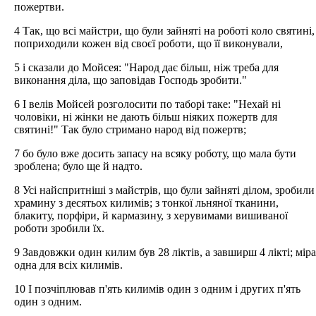
пожертви.
4 Так, що всі майстри, що були зайняті на роботі коло святині,
поприходили кожен від своєї роботи, що її виконували,
5 і сказали до Мойсея: "Народ дає більш, ніж треба для
виконання діла, що заповідав Господь зробити."
6 І велів Мойсей розголосити по таборі таке: "Нехай ні
чоловіки, ні жінки не дають більш ніяких пожертв для
святині!" Так було стримано народ від пожертв;
7 бо було вже досить запасу на всяку роботу, що мала бути
зроблена; було ще й надто.
8 Усі найспритніші з майстрів, що були зайняті ділом, зробили
храмину з десятьох килимів; з тонкої льняної тканини,
блакиту, порфіри, й кармазину, з херувимами вишиваної
роботи зробили їх.
9 Завдовжки один килим був 28 ліктів, а завширш 4 лікті; міра
одна для всіх килимів.
10 І позчіплював п'ять килимів один з одним і других п'ять
один з одним.