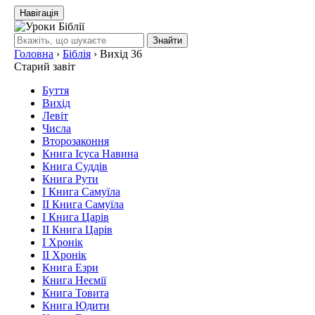
Навігація
Знайти
Головна
›
Біблія
›
Вихід 36
Старий завіт
Буття
Вихід
Левіт
Числа
Второзаконня
Книга Ісуса Навина
Книга Суддів
Книга Рути
І Книга Самуїла
ІІ Книга Самуїла
І Книга Царів
ІІ Книга Царів
І Хронік
ІІ Хронік
Книга Езри
Книга Неємії
Книга Товита
Книга Юдити