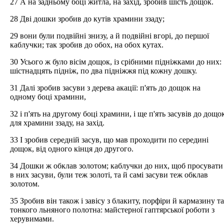
27 А на задньому боці житла, на захід, зробив шість дощок.
28 Дві дошки зробив до кутів храмини ззаду;
29 вони були подвійні знизу, а й подвійні вгорі, до першої
каблучки; так зробив до обох, на обох кутах.
30 Усього ж було вісім дощок, із срібними підніжками до них:
шістнадцять підніж, по два підніжжя під кожну дошку.
31 Далі зробив засуви з дерева акації: п'ять до дощок на
одному боці храмини,
32 і п'ять на другому боці храмини, і ще п'ять засувів до дощо
для храмини ззаду, на захід.
33 І зробив середній засув, що мав проходити по середині
дощок, від одного кінця до другого.
34 Дошки ж обклав золотом; каблучки до них, щоб просувати
в них засуви, були теж золоті, та й самі засуви теж обклав
золотом.
35 Зробив він також і завісу з блакиту, порфіри й кармазину та
тонкого льняного полотна: майстерної гаптярської роботи з
херувимами.