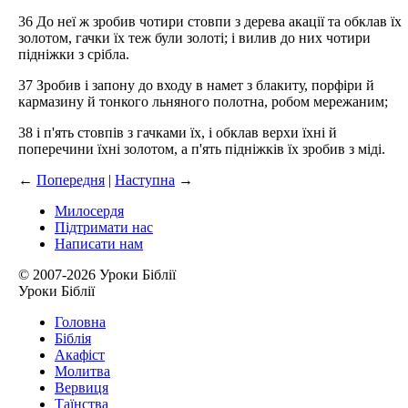
36 До неї ж зробив чотири стовпи з дерева акації та обклав їх
золотом, гачки їх теж були золоті; і вилив до них чотири
підніжки з срібла.
37 Зробив і запону до входу в намет з блакиту, порфіри й
кармазину й тонкого льняного полотна, робом мережаним;
38 і п'ять стовпів з гачками їх, і обклав верхи їхні й
поперечини їхні золотом, а п'ять підніжків їх зробив з міді.
←
Попередня
|
Наступна
→
Милосердя
Підтримати нас
Написати нам
© 2007-2026 Уроки Біблії
Уроки Біблії
Головна
Біблія
Акафіст
Молитва
Вервиця
Таїнства