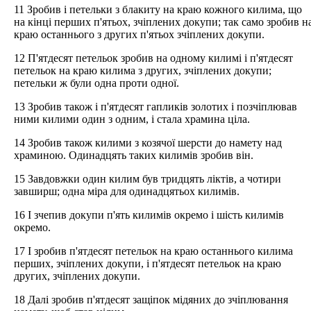
11 Зробив і петельки з блакиту на краю кожного килима, що
на кінці перших п'ятьох, зчіплених докупи; так само зробив н
краю останнього з других п'ятьох зчіплених докупи.
12 П'ятдесят петельок зробив на одному килимі і п'ятдесят
петельок на краю килима з других, зчіплених докупи;
петельки ж були одна проти одної.
13 Зробив також і п'ятдесят гапликів золотих і позчіплював
ними килими один з одним, і стала храмина ціла.
14 Зробив також килими з козячої шерсти до намету над
храминою. Одинадцять таких килимів зробив він.
15 Завдовжки один килим був тридцять ліктів, а чотири
завширш; одна міра для одинадцятьох килимів.
16 І зчепив докупи п'ять килимів окремо і шість килимів
окремо.
17 І зробив п'ятдесят петельок на краю останнього килима
перших, зчіплених докупи, і п'ятдесят петельок на краю
других, зчіплених докупи.
18 Далі зробив п'ятдесят защіпок мідяних до зчіплювання