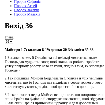
Пророк Софонія
Пророк Аггей
Пророк Захарія
Пророк Малахія
Вихід 36
Глава:
Майстри 1-7; килими 8-19; дошки 20-34; завіси 35-38
1 Бецалел, отже, й Оголіяв та всі вмільці мистецтва, яким
Господь дав мудрість і хист, щоб знали, як робити, зроблять
усяку потрібну роботу коло святині, згідно з тим, як заповідав
Господь.»
2 Так покликав Мойсей Бецалела та Оголіява й усіх умільців
мистецтва, що їм Господь дав мудрість у серце, всякого, кого
хист тягнув узятись до діла, щоб довести його до кінця.
3 І взяли вони з-перед Мойсея всі приноси, що поприносили
сини Ізраїля на будівлю й спорудження святині, щоб збудуват
її; але сини Ізраїля приносили щоранку й далі добровільні