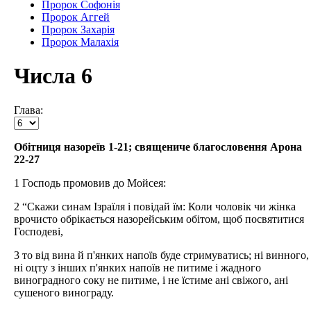
Пророк Софонія
Пророк Аггей
Пророк Захарія
Пророк Малахія
Числа 6
Глава:
Обітниця назореїв 1-21; священиче благословення Арона
22-27
1 Господь промовив до Мойсея:
2 “Скажи синам Ізраїля і повідай їм: Коли чоловік чи жінка
врочисто обрікається назорейським обітом, щоб посвятитися
Господеві,
3 то від вина й п'янких напоїв буде стримуватись; ні винного,
ні оцту з інших п'янких напоїв не питиме і жадного
виноградного соку не питиме, і не їстиме ані свіжого, ані
сушеного винограду.