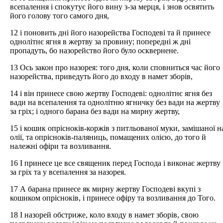
всепалення і спокутує його вину з-за мерця, і знов освятить
його голову того самого дня,
12 і поновить дні його назорейства Господеві та й принесе
однолітнє ягня в жертву за провину; попередні ж дні
пропадуть, бо назорейство його було осквернене.
13 Ось закон про назорея: того дня, коли сповниться час його
назорейства, приведуть його до входу в намет зборів,
14 і він принесе свою жертву Господеві: однолітнє ягня без
вади на всепалення та однолітню ягничку без вади на жертву
за гріх; і одного барана без вади на мирну жертву,
15 і кошик опрісноків-коржів з питльованої муки, замішаної н
олії, та опрісноків-паляниць, помащених олією, до того й
належні офіри та возливання.
16 І принесе це все священик перед Господа і виконає жертву
за гріх та у всепалення за назорея.
17 А барана принесе як мирну жертву Господеві вкупі з
кошиком опрісноків, і принесе офіру та возливання до Того.
18 І назорей обстриже, коло входу в намет зборів, свою