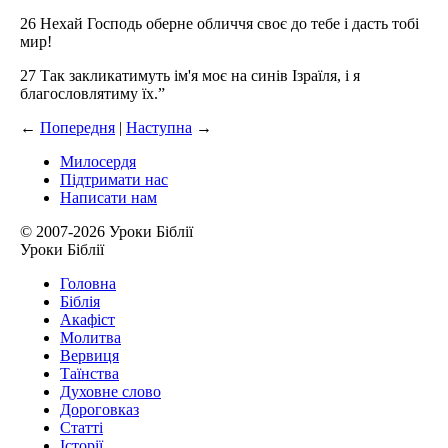
26 Нехай Господь оберне обличчя своє до тебе і дасть тобі
мир!
27 Так закликатимуть ім'я моє на синів Ізраїля, і я
благословлятиму їх.”
←
Попередня
|
Наступна
→
Милосердя
Підтримати нас
Написати нам
© 2007-2026 Уроки Біблії
Уроки Біблії
Головна
Біблія
Акафіст
Молитва
Вервиця
Таїнства
Духовне слово
Дороговказ
Cтатті
Історії