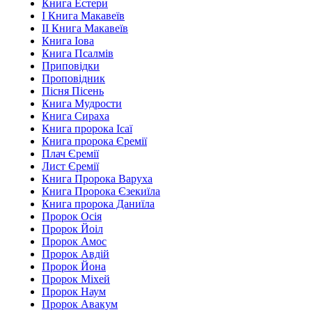
Книга Естери
І Книга Макавеїв
ІІ Книга Макавеїв
Книга Іова
Книга Псалмів
Приповідки
Проповідник
Пісня Пісень
Книга Мудрости
Книга Сираха
Книга пророка Ісаї
Книга пророка Єремії
Плач Єремії
Лист Єремії
Книга Пророка Варуха
Книга Пророка Єзекиїла
Книга пророка Даниїла
Пророк Осія
Пророк Йоіл
Пророк Амос
Пророк Авдій
Пророк Йона
Пророк Міхей
Пророк Наум
Пророк Авакум