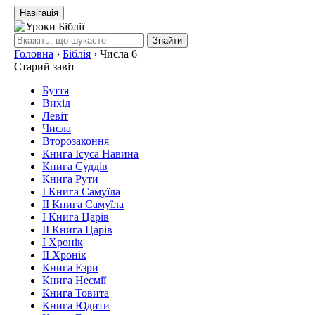
Навігація
Знайти
Головна
›
Біблія
›
Числа 6
Старий завіт
Буття
Вихід
Левіт
Числа
Второзаконня
Книга Ісуса Навина
Книга Суддів
Книга Рути
І Книга Самуїла
ІІ Книга Самуїла
І Книга Царів
ІІ Книга Царів
І Хронік
ІІ Хронік
Книга Езри
Книга Неємії
Книга Товита
Книга Юдити