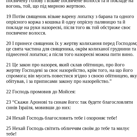
посвячену голову і візьме посвячене волосся та й покладе на
вогонь, той, що під мирною жертвою.
19 Потім священик візьме варену лопатку з барана та одного
опрісного коржа з кошика й одну опрісну паляницю та й
покладе на руки назореєві, після того як той обстриже своє
посвячене волосся.
20 І принесе священик їх у жертву колихання перед Господом
це свята частина для священика, окрім колиханої груднини та
піднесеної лопатки; а після того назореєві можна пити вино.
21 Це закон про назорея, який склав обітницю, про його
жертву Господеві за своє назорейство, крім того, на що його
спромога; він мусить повестися згідно з своєю обітницею, яку
обітував, і за приписами закону про назорейство.”
22 Господь промовив до Мойсея:
23 “Скажи Аронові та синам його: так будете благословляти
синів Ізраїля, мовивши до них:
24 Нехай Господь благословить тебе і охороняє тебе!
25 Нехай Господь світить обличчям своїм до тебе та милує
тебе!