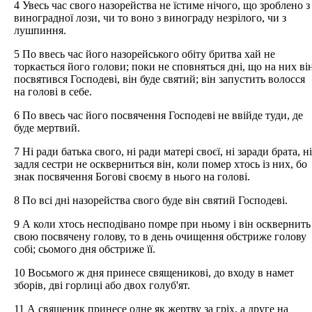
4 Увесь час свого назорейства не їстиме нічого, що зроблено з
виноградної лози, чи то воно з винограду незрілого, чи з
лушпиння.
5 По ввесь час його назорейського обіту бритва хай не
торкається його голови; поки не сповняться дні, що на них ві
посвятився Господеві, він буде святий; він запустить волосся
на голові в себе.
6 По ввесь час його посвячення Господеві не ввійде туди, де
буде мертвий.
7 Ні ради батька свого, ні ради матері своєї, ні заради брата, ні
задля сестри не оскверниться він, коли помер хтось із них, бо
знак посвячення Богові своєму в нього на голові.
8 По всі дні назорейства свого буде він святий Господеві.
9 А коли хтось несподівано помре при ньому і він осквернить
свою посвячену голову, то в день очищення обстриже голову
собі; сьомого дня обстриже її.
10 Восьмого ж дня принесе священикові, до входу в намет
зборів, дві горлиці або двох голуб'ят.
11 А священик принесе одне як жертву за гріх, а друге на