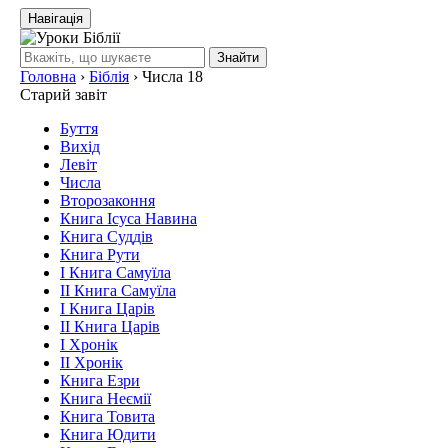
Навігація
Знайти
Головна
›
Біблія
›
Числа 18
Старий завіт
Буття
Вихід
Левіт
Числа
Второзаконня
Книга Ісуса Навина
Книга Суддів
Книга Рути
І Книга Самуїла
ІІ Книга Самуїла
І Книга Царів
ІІ Книга Царів
І Хронік
ІІ Хронік
Книга Езри
Книга Неємії
Книга Товита
Книга Юдити