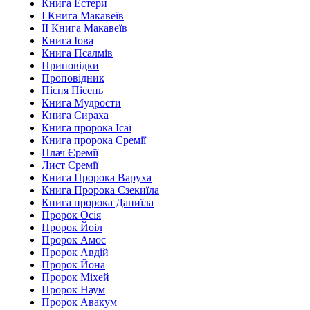
Книга Естери
І Книга Макавеїв
ІІ Книга Макавеїв
Книга Іова
Книга Псалмів
Приповідки
Проповідник
Пісня Пісень
Книга Мудрости
Книга Сираха
Книга пророка Ісаї
Книга пророка Єремії
Плач Єремії
Лист Єремії
Книга Пророка Варуха
Книга Пророка Єзекиїла
Книга пророка Даниїла
Пророк Осія
Пророк Йоіл
Пророк Амос
Пророк Авдій
Пророк Йона
Пророк Міхей
Пророк Наум
Пророк Авакум