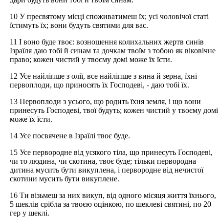
10 У пресвятому місці споживатимеш їх; усі чоловічої статі
їстимуть їх; вони будуть святими для вас.
11 І воно буде твоє: возношення колихальних жертв синів
Ізраїля даю тобі й синам та дочкам твоїм з тобою як віковічне
право; кожен чистий у твоєму домі може їх їсти.
12 Усе найліпше з олії, все найліпше з вина й зерна, їхні
первоплоди, що приносять їх Господеві, - даю тобі їх.
13 Первоплоди з усього, що родить їхня земля, і що вони
принесуть Господеві, твої будуть; кожен чистий у твоєму домі
може їх їсти.
14 Усе посвячене в Ізраїлі твоє буде.
15 Усе первородне від усякого тіла, що принесуть Господеві,
чи то людина, чи скотина, твоє буде; тільки первородна
дитина мусить бути викуплена, і первородне від нечистої
скотини мусить бути викуплене.
16 Ти візьмеш за них викуп, від одного місяця життя їхнього,
5 шеклів срібла за твоєю оцінкою, по шеклеві святині, по 20
гер у шеклі.