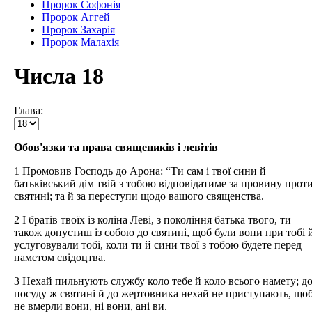
Пророк Софонія
Пророк Аггей
Пророк Захарія
Пророк Малахія
Числа 18
Глава:
Обов'язки та права священиків і левітів
1 Промовив Господь до Арона: “Ти сам і твої сини й
батьківський дім твій з тобою відповідатиме за провину прот
святині; та й за переступи щодо вашого священства.
2 І братів твоїх із коліна Леві, з покоління батька твого, ти
також допустиш із собою до святині, щоб були вони при тобі 
услуговували тобі, коли ти й сини твої з тобою будете перед
наметом свідоцтва.
3 Нехай пильнують службу коло тебе й коло всього намету; д
посуду ж святині й до жертовника нехай не приступають, що
не вмерли вони, ні вони, ані ви.