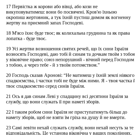
17 Первістка ж корови або вівці, або кози не
викуповуватимеш: вони бо посвячені. Кров'ю їхньою
окропиш жертовник, а тук їхній пустиш димом як вогненну
жертву на приємний запах Господеві.
18 М'ясо їхнє буде твоє; як колихальна груднина та як права
лопатка - буде твоє.
19 Усі жертви возношення святих речей, що їх сини Ізраїля
возносять Господеві, даю тобі й синам та дочкам твоїм з тобо
у віковічне право; союз непорушний - вічний перед Господом
з тобою, а через тебе - й з твоїм потомством.”
20 Господь сказав Аронові: “Не матимеш у їхній землі ніякого
спадкоємства, і частки тобі не буде між ними. Я - твоя частка 
твоє спадкоємство серед синів Ізраїля.
21 Ось я дав синам Леві у спадщину всі десятини Ізраїля за
службу, що вони служать її при наметі зборів.
22 І таким робом сини Ізраїля не приступатимуть більш до
намету зборів, щоб не взяти їм гріха на душу й не вмерти.
23 Самі левіти нехай служать службу, вони нехай несуть за те
відповідальність. Це установа віковічна у ваших поколіннях.