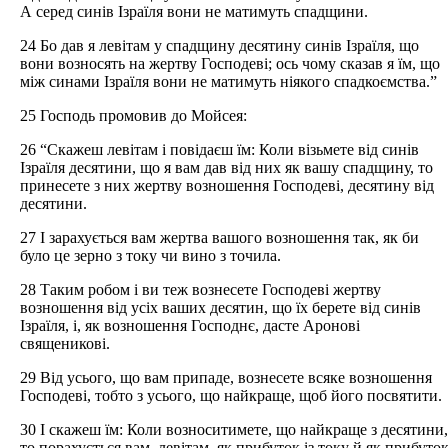
А серед синів Ізраїля вони не матимуть спадщини.
24 Бо дав я левітам у спадщину десятину синів Ізраїля, що
вони возносять на жертву Господеві; ось чому сказав я їм, що
між синами Ізраїля вони не матимуть ніякого спадкоємства.”
25 Господь промовив до Мойсея:
26 “Скажеш левітам і повідаєш їм: Коли візьмете від синів
Ізраїля десятини, що я вам дав від них як вашу спадщину, то
принесете з них жертву возношення Господеві, десятину від
десятини.
27 І зарахується вам жертва вашого возношення так, як би
було це зерно з току чи вино з точила.
28 Таким робом і ви теж вознесете Господеві жертву
возношення від усіх ваших десятин, що їх берете від синів
Ізраїля, і, як возношення Господнє, дасте Аронові
священикові.
29 Від усього, що вам припаде, вознесете всяке возношення
Господеві, тобто з усього, що найкраще, щоб його посвятити.
30 І скажеш їм: Коли возноситимете, що найкраще з десятини,
то порахується вам, левітам, як прибуток із току й як прибуто