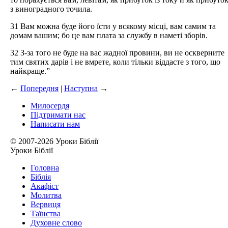
з виноградного точила.
31 Вам можна буде його їсти у всякому місці, вам самим та
домам вашим; бо це вам плата за службу в наметі зборів.
32 З-за того не буде на вас жадної провини, ви не оскверните
тим святих дарів і не вмрете, коли тільки віддасте з того, що
найкраще.”
←
Попередня
|
Наступна
→
Милосердя
Підтримати нас
Написати нам
© 2007-2026 Уроки Біблії
Уроки Біблії
Головна
Біблія
Акафіст
Молитва
Вервиця
Таїнства
Духовне слово