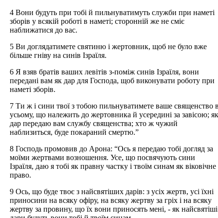
4 Вони будуть при тобі й пильнуватимуть служби при наметі
зборів у всякій роботі в наметі; сторонній же не сміє
наближатися до вас.
5 Ви доглядатимете святиню і жертовник, щоб не було вже
більше гніву на синів Ізраїля.
6 Я взяв братів ваших левітів з-поміж синів Ізраїля, вони
передані вам як дар для Господа, щоб виконувати роботу при
наметі зборів.
7 Ти ж і сини твої з тобою пильнуватимете ваше священство 
усьому, що належить до жертовника й усередині за завісою; я
дар передаю вам службу священства; хто ж чужий
наблизиться, буде покараний смертю.”
8 Господь промовив до Арона: “Ось я передаю тобі догляд за
моїми жертвами возношення. Усе, що посвячують сини
Ізраїля, даю я тобі як правну частку і твоїм синам як віковічне
право.
9 Ось, що буде твоє з найсвятіших дарів: з усіх жертв, усі їхні
приносини на всяку офіру, на всяку жертву за гріх і на всяку
жертву за провину, що їх вони приносять мені, - як найсвятіші
дари будуть вони тобі й твоїм синам.