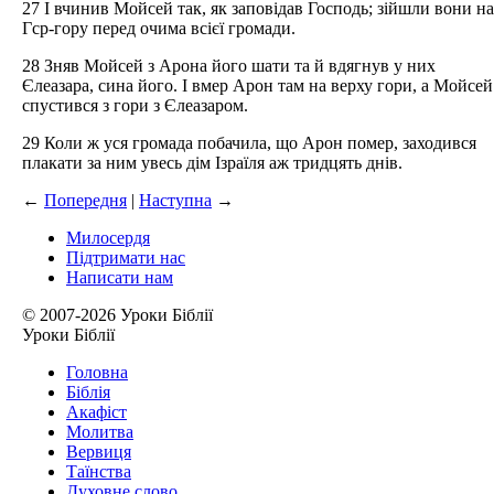
27 І вчинив Мойсей так, як заповідав Господь; зійшли вони на
Гср-гору перед очима всієї громади.
28 Зняв Мойсей з Арона його шати та й вдягнув у них
Єлеазара, сина його. І вмер Арон там на верху гори, а Мойсей
спустився з гори з Єлеазаром.
29 Коли ж уся громада побачила, що Арон помер, заходився
плакати за ним увесь дім Ізраїля аж тридцять днів.
←
Попередня
|
Наступна
→
Милосердя
Підтримати нас
Написати нам
© 2007-2026 Уроки Біблії
Уроки Біблії
Головна
Біблія
Акафіст
Молитва
Вервиця
Таїнства
Духовне слово