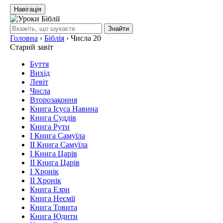
Навігація
Знайти
Головна
›
Біблія
›
Числа 20
Старий завіт
Буття
Вихід
Левіт
Числа
Второзаконня
Книга Ісуса Навина
Книга Суддів
Книга Рути
І Книга Самуїла
ІІ Книга Самуїла
І Книга Царів
ІІ Книга Царів
І Хронік
ІІ Хронік
Книга Езри
Книга Неємії
Книга Товита
Книга Юдити