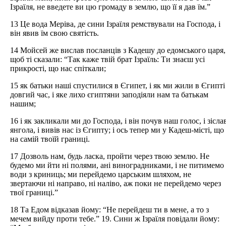
Ізраїля, не введете ви цю громаду в землю, що її я дав їм.”
13 Це вода Меріва, де сини Ізраїля ремствували на Господа, і
він явив їм свою святість.
14 Мойсей же вислав посланців з Кадешу до едомського царя,
щоб ті сказали: “Так каже твій брат Ізраїль: Ти знаєш усі
прикрості, що нас спіткали;
15 як батьки наші спустилися в Єгипет, і як ми жили в Єгипті
довгий час, і яке лихо єгиптяни заподіяли нам та батькам
нашим;
16 і як закликали ми до Господа, і він почув наш голос, і зісла
янгола, і вивів нас із Єгипту; і ось тепер ми у Кадеш-місті, що
на самій твоїй границі.
17 Дозволь нам, будь ласка, пройти через твою землю. Не
будемо ми йти ні полями, ані виноградниками, і не питимемо
води з криниць; ми перейдемо царським шляхом, не
звертаючи ні направо, ні наліво, аж поки не перейдемо через
твої границі.”
18 Та Едом відказав йому: “Не перейдеш ти в мене, а то з
мечем вийду проти тебе.” 19. Сини ж Ізраїля повідали йому: