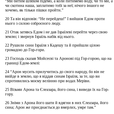
“Ми битим шляхом підемо, а коли питимемо воду, чи то ми, а
чи скотина наша, заплатимо тобі за неї; нічого іншого не
хочемо, як тільки пішки пройти.”
20 Та він відповів: “Не перейдеш!” І вийшов Едом проти
нього з силою озброєного люду.
21 Отак затявсь Едом і не дав Ізраїлеві перейти через свою
землю; і звернув Ізраїль набік від нього.
22 Рушили сини Ізраїля з Кадешу та й прийшли цілою
громадою до Гор-гори.
23 Господь сказав Мойсеєві та Аронові під Гор-горою, що на
границі Едом-землі:
24 “Арон мусить прилучитись до свого народу, бо він не
ввійде в землю, що я віддав синам Ізраїля, за те, що ви
спротивились моєму велінню при водах Меріви.
25 Візьми Арона та Єлеазара, його сина, і виведи їх на Гор-
гору.
26 Зніми з Арона його шати й вдягни в них Єлеазара, його
сина; Арон же приєднається до вмерлих, умре там.”