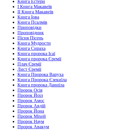
Книга Естери
І Книга Макавеїв
ІІ Книга Макавеїв
Книга Іова
Книга Псалмів
Приповідки
Проповідник
Пісня Пісень
Книга Мудрости
Книга Сираха
Книга пророка Ісаї
Книга пророка Єремії
Плач Єремії
Лист Єремії
Книга Пророка Варуха
Книга Пророка Єзекиїла
Книга пророка Даниїла
Пророк Осія
Пророк Йоіл
Пророк Амос
Пророк Авдій
Пророк Йона
Пророк Міхей
Пророк Наум
Пророк Авакум