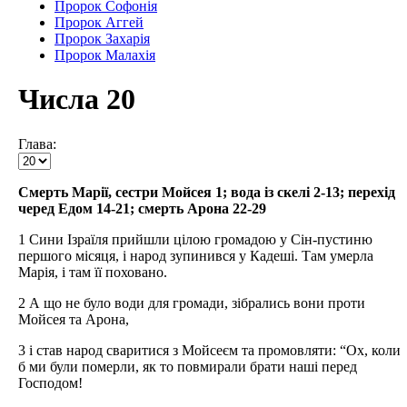
Пророк Софонія
Пророк Аггей
Пророк Захарія
Пророк Малахія
Числа 20
Глава:
Смерть Марії, сестри Мойсея 1; вода із скелі 2-13; перехід
черед Едом 14-21; смерть Арона 22-29
1 Сини Ізраїля прийшли цілою громадою у Сін-пустиню
першого місяця, і народ зупинився у Кадеші. Там умерла
Марія, і там її поховано.
2 А що не було води для громади, зібрались вони проти
Мойсея та Арона,
3 і став народ сваритися з Мойсеєм та промовляти: “Ох, коли
б ми були померли, як то повмирали брати наші перед
Господом!