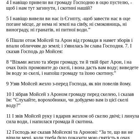
4 І навіщо привели ви громаду Господню в оцю пустелю, -
щоб і нам тут загинути, і скотині нашій?
5 І навіщо вивели ви нас із Єгипту, -щоб завести нас в оце
погане місце, де нема ні землі на сівбу, ні смоковниць, ні
винограду, ні гранатів, ні питної води.”
6 Пішли отож Мойсей та Арон від громади в намет зборів і
впали обличчям до землі; і з'явилась їм слава Господня. 7. І
сказав Господь до Мойсея:
8 “Візьми жезло та збери громаду, ти й твій брат Арон, і на
очах їхніх промовите до скелі, і вона дасть вам воду; виведете
їм воду зо скелі, і напоїш громаду та їхню скотину.”
9 Узяв Мойсей жезло з-перед Господа, як він повелів йому.
10 І зібрав Мойсей з Ароном громаду перед скелею, і сказав
їм: “Слухайте, ворохобники, чи добудемо вам із цієї скелі
воду?”
11 І звів Мойсей руку і вдарив жезлом об скелю двічі; і линула
сила води, і напилася громада й скотина.
12 Господь же сказав Мойсеєві та Аронові: “За те, що ви не
вірили мені, коли треба було показати мою святість в очах