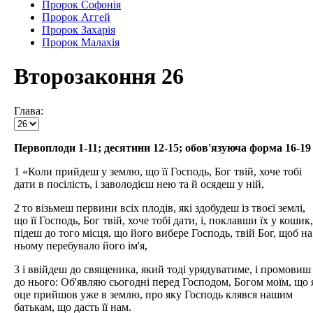
Пророк Софонія
Пророк Аггей
Пророк Захарія
Пророк Малахія
Второзаконня 26
Глава:
Первоплоди 1-11; десятини 12-15; обов'язуюча форма 16-19
1 «Коли прийдеш у землю, що її Господь, Бог твій, хоче тобі
дати в посілість, і заволодієш нею та й осядеш у ній,
2 то візьмеш первини всіх плодів, які здобудеш із твоєї землі,
що її Господь, Бог твій, хоче тобі дати, і, поклавши їх у кошик,
підеш до того місця, що його вибере Господь, твій Бог, щоб на
ньому перебувало його ім'я,
3 і ввійдеш до священика, який тоді урядуватиме, і промовиш
до нього: Об'являю сьогодні перед Господом, Богом моїм, що 
оце прийшов уже в землю, про яку Господь клявся нашим
батькам, що дасть її нам.