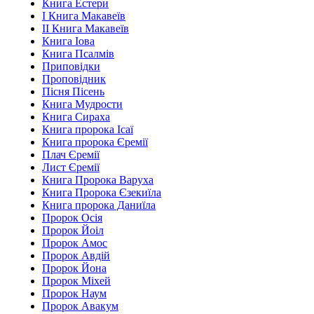
Книга Естери
І Книга Макавеїв
ІІ Книга Макавеїв
Книга Іова
Книга Псалмів
Приповідки
Проповідник
Пісня Пісень
Книга Мудрости
Книга Сираха
Книга пророка Ісаї
Книга пророка Єремії
Плач Єремії
Лист Єремії
Книга Пророка Варуха
Книга Пророка Єзекиїла
Книга пророка Даниїла
Пророк Осія
Пророк Йоіл
Пророк Амос
Пророк Авдій
Пророк Йона
Пророк Міхей
Пророк Наум
Пророк Авакум