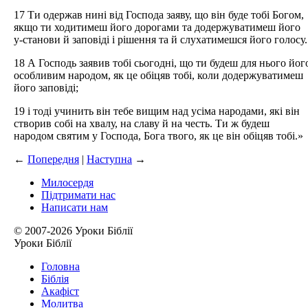
17 Ти одержав нині від Господа заяву, що він буде тобі Богом,
якщо ти ходитимеш його дорогами та додержуватимеш його
у-станови й заповіді і рішення та й слухатимешся його голосу.
18 А Господь заявив тобі сьогодні, що ти будеш для нього йог
особливим народом, як це обіцяв тобі, коли додержуватимеш
його заповіді;
19 і тоді учинить він тебе вищим над усіма народами, які він
створив собі на хвалу, на славу й на честь. Ти ж будеш
народом святим у Господа, Бога твого, як це він обіцяв тобі.»
←
Попередня
|
Наступна
→
Милосердя
Підтримати нас
Написати нам
© 2007-2026 Уроки Біблії
Уроки Біблії
Головна
Біблія
Акафіст
Молитва