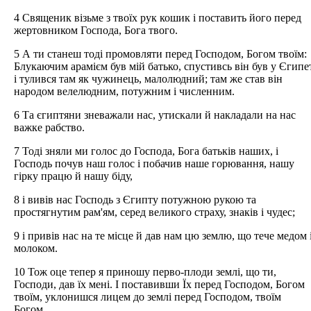
4 Священик візьме з твоїх рук кошик і поставить його перед
жертовником Господа, Бога твого.
5 А ти станеш тоді промовляти перед Господом, Богом твоїм:
Блукаючим арамієм був мій батько, спустивсь він був у Єгипе
і тулився там як чужинець, малолюдний; там же став він
народом велелюдним, потужним і численним.
6 Та єгиптяни зневажали нас, утискали й накладали на нас
важке рабство.
7 Тоді зняли ми голос до Господа, Бога батьків наших, і
Господь почув наш голос і побачив наше горювання, нашу
гірку працю й нашу біду,
8 і вивів нас Господь з Єгипту потужною рукою та
простягнутим рам'ям, серед великого страху, знаків і чудес;
9 і привів нас на те місце й дав нам цю землю, що тече медом 
молоком.
10 Тож оце тепер я приношу перво-плоди землі, що ти,
Господи, дав їх мені. І поставивши Їх перед Господом, Богом
твоїм, уклонишся лицем до землі перед Господом, твоїм
Богом.