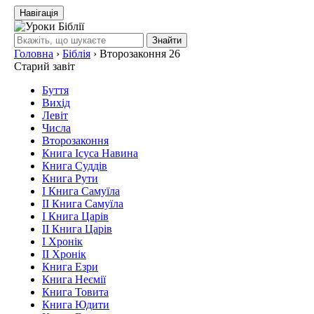
Навігація
Знайти
Головна
›
Біблія
›
Второзаконня 26
Старий завіт
Буття
Вихід
Левіт
Числа
Второзаконня
Книга Ісуса Навина
Книга Суддів
Книга Рути
І Книга Самуїла
ІІ Книга Самуїла
І Книга Царів
ІІ Книга Царів
І Хронік
ІІ Хронік
Книга Езри
Книга Неємії
Книга Товита
Книга Юдити