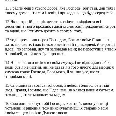
11 І радітимеш з усього добра, яке Господь, Бог твій, дав тобі і
твоєму домові, ти сам і левіт, і приходень, що буде серед тебе.
12 Як на третій рік, рік десятин, скінчиш відділяти всі
десятини з твого врожаю, і даси їх левітові, приходневі, сирот
та вдові, що їстимуть досита в своїх містах,
13 тоді промовиш перед Господом, Богом твоїм: Я виніс із
хати, що святе, і дав із нього левітові й приходневі, й сироті, і
вдові, по заповіді, яку ти заповідав мені; не переступив я твої
заповідей, ані й не забув про них.
14 Нічого з того не їв я в своїм смутку, і не відкладав набік,
коли був я нечистий, ані не давав я з того нічого для мерця: я
слухсав голос Господа, Бога мого, й чинив усе, що ти
заповідав мені.
15 Споглянь із твоєї святої оселі, з небес, і благослови твій
люд, Ізраїля, і землю, що її дав нам, як клявся нашим батькам,
землю, що тече молоком та медом!
16 Сьогодні наказує тобі Господь, Бог твій, виконувати ці
установи й рішення; тож виконуватимеш їх старанно всім
твоїм серцем і всією Душею твоєю.