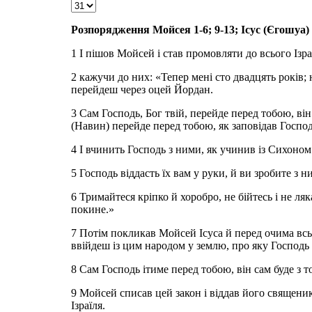
Розпорядження Мойсея 1-6; 9-13; Ісус (Єгошуа) 
1 І пішов Мойсей і став промовляти до всього Ізр
2 кажучи до них: «Тепер мені сто двадцять років; 
перейдеш через оцей Йордан.
3 Сам Господь, Бог твій, перейде перед тобою, він
(Навин) перейде перед тобою, як заповідав Господ
4 І вчинить Господь з ними, як учинив із Сихоном
5 Господь віддасть їх вам у руки, й ви зробите з н
6 Тримайтеся кріпко й хоробро, не бійтесь і не ляк
покине.»
7 Потім покликав Мойсей Ісуса й перед очима всь
ввійдеш із цим народом у землю, про яку Господь кл
8 Сам Господь ітиме перед тобою, він сам буде з т
9 Мойсей списав цей закон і віддав його священи
Ізраїля.