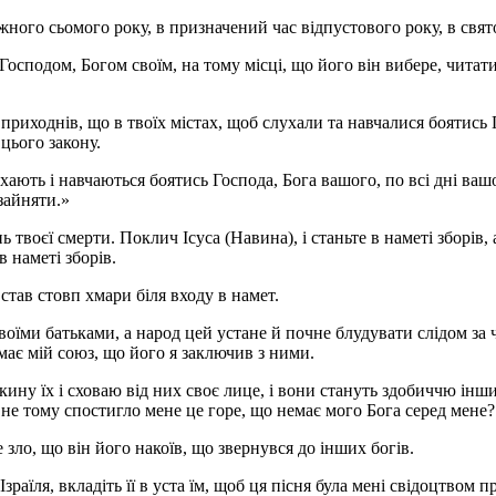
жного сьомого року, в призначений час відпустового року, в свят
 Господом, Богом своїм, на тому місці, що його він вибере, чита
і приходнів, що в твоїх містах, щоб слухали та навчалися боятись 
цього закону.
лухають і навчаються боятись Господа, Бога вашого, по всі дні ваш
зайняти.»
 твоєї смерти. Поклич Ісуса (Навина), і станьте в наметі зборів, 
в наметі зборів.
і став стовп хмари біля входу в намет.
твоїми батьками, а народ цей устане й почне блудувати слідом за
амає мій союз, що його я заключив з ними.
окину їх і сховаю від них своє лице, і вони стануть здобиччю інши
Чи не тому спостигло мене це горе, що немає мого Бога серед мене?
е зло, що він його накоїв, що звернувся до інших богів.
зраїля, вкладіть її в уста їм, щоб ця пісня була мені свідоцтвом п