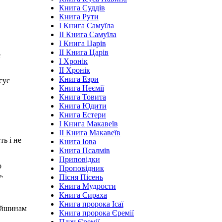
Книга Суддів
Книга Рути
І Книга Самуїла
ІІ Книга Самуїла
І Книга Царів
ІІ Книга Царів
е
І Хронік
ІІ Хронік
Книга Езри
сус
Книга Неємії
Книга Товита
Книга Юдити
Книга Естери
І Книга Макавеїв
ІІ Книга Макавеїв
ть і не
Книга Іова
Книга Псалмів
Приповідки
о
Проповідник
ь.
Пісня Пісень
Книга Мудрости
Книга Сираха
Книга пророка Ісаї
рійшинам
Книга пророка Єремії
Плач Єремії