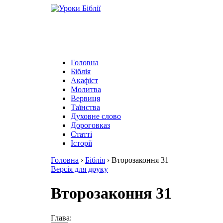
Головна
Біблія
Акафіст
Молитва
Вервиця
Таїнства
Духовне слово
Дороговказ
Cтатті
Історії
Головна
›
Біблія
›
Второзаконня 31
Версія для друку
Второзаконня 31
Глава: