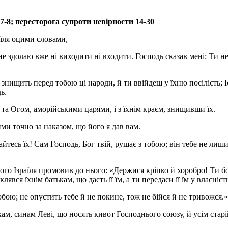
7-8; пересторога супроти невірности 14-30
аїля оцими словами,
не здолаю вже ні виходити ні входити. Господь сказав мені: Ти н
 знищить перед тобою ці народи, й ти ввійдеш у їхню посілість; І
ь.
 та Огом, аморійськими царями, і з їхнім краєм, знищивши їх.
ими точно за наказом, що його я дав вам.
айтесь їх! Сам Господь, Бог твій, рушає з тобою; він тебе не лиши
ого Ізраїля промовив до нього: «Держися кріпко й хоробро! Ти б
явся їхнім батькам, що дасть її їм, а ти передаси її їм у власніст
обою; не опустить тебе й не покине, тож не бійся й не тривожся.»
кам, синам Леві, що носять кивот Господнього союзу, й усім ста