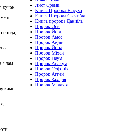
Лист Єремії
о кучок,
Книга Пророка Варуха
Книга Пророка Єзекиїла
тимеш
Книга пророка Даниїла
Пророк Осія
Пророк Йоіл
Господа,
Пророк Амос
Пророк Авдій
Пророк Йона
ого
Пророк Міхей
Пророк Наум
а я дам
Пророк Авакум
Пророк Софонія
Пророк Аггей
Пророк Захарія
Пророк Малахія
 чужими
х, і
роти