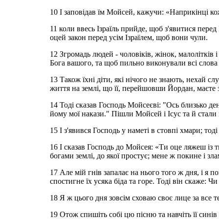
10 І заповідав їм Мойсей, кажучи: «Наприкінці ко
11 коли ввесь Ізраїль прийде, щоб з'явитися перед
оцей закон перед усім Ізраїлем, щоб вони чули.
12 Згромадь людей - чоловіків, жінок, малолітків 
Бога вашого, та щоб пильно виконували всі слова 
13 Також їхні діти, які нічого не знають, нехай с
життя на землі, що її, перейшовши Йордан, маєте 
14 Тоді сказав Господь Мойсеєві: "Ось близько день
йому мої накази." Пішли Мойсей і Ісус та й стали 
15 І з'явився Господь у наметі в стовпі хмари; тод
16 І сказав Господь до Мойсея: «Ти оце ляжеш із 
богами землі, до якої простує; мене ж покине і зл
17 Але мій гнів запалає на нього того ж дня, і я п
спостигне їх усяка біда та горе. Тоді він скаже: 
18 Я ж цього дня зовсім сховаю своє лице за все т
19 Отож спишіть собі цю пісню та навчіть її синів І