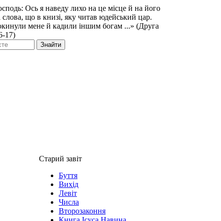
сподь: Ось я наведу лихо на це місце й на його
і слова, що в книзі, яку читав юдейський цар.
кинули мене й кадили іншим богам ...» (Друга
6-17)
Знайти
Старий завіт
Буття
Вихід
Левіт
Числа
Второзаконня
Книга Ісуса Навина