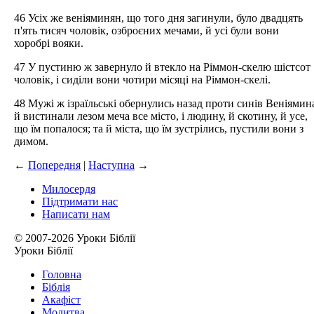
46 Усіх же веніяминян, що того дня загинули, було двадцять
п'ять тисяч чоловік, озброєних мечами, й усі були вони
хоробрі вояки.
47 У пустиню ж завернуло й втекло на Ріммон-скелю шістсот
чоловік, і сиділи вони чотири місяці на Ріммон-скелі.
48 Мужі ж ізраїльські обернулись назад проти синів Веніямин
й вистинали лезом меча все місто, і людину, й скотину, й усе,
що їм попалося; та й міста, що їм зустрілись, пустили вони з
димом.
←
Попередня
|
Наступна
→
Милосердя
Підтримати нас
Написати нам
© 2007-2026 Уроки Біблії
Уроки Біблії
Головна
Біблія
Акафіст
Молитва