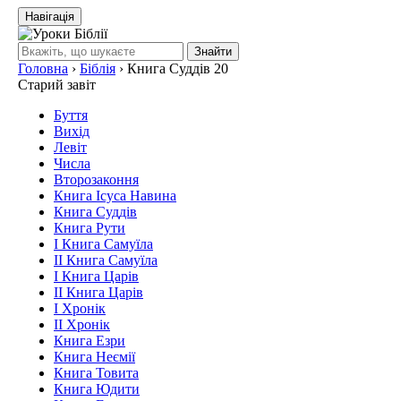
Навігація
Знайти
Головна
›
Біблія
›
Книга Суддів 20
Старий завіт
Буття
Вихід
Левіт
Числа
Второзаконня
Книга Ісуса Навина
Книга Суддів
Книга Рути
І Книга Самуїла
ІІ Книга Самуїла
І Книга Царів
ІІ Книга Царів
І Хронік
ІІ Хронік
Книга Езри
Книга Неємії
Книга Товита
Книга Юдити