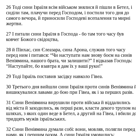
26 Тоді сини Ізраїля всім військом знялися й пішли в Бетел, і
сиділи там, плачучи перед Господом, і постили того дня до
самого вечора, й приносили Господеві всепалення та мирні
жертви.
27 І питали сини Ізраїля в Господа - бо там того часу був
ковчег Божого свідоцтва,
28 й Пінхас, син Єлеазара, сина Арона, служив того часу
перед ним і питався: “Чи наступати нам знову боєм на синів
Веніямина, нашого брата, чи залишити?” І відказав Господь:
“Наступайте, бо взавтра я дам їх у ваші руки!”
29 Тоді Ізраїль поставив засідку навколо Гівеа.
30 Третього дня вийшли сини Ізраїля проти синів Веніямина 
вишикувалися лавами до бою при Гівеа, як і за перших разів.
31 Сини Веніямина вирушили проти війська й віддалились
від міста й заходились, як перші рази, класти декого трупом н
шляхах, з яких один веде в Бетел, а другий на Гівеа, і вбили д
тридцять мужів ізраїльських.
32 Сини Веніямина думали собі: вони, мовляв, полягли перед
нами, як і першим разом. А сини Ізраїля умовились: