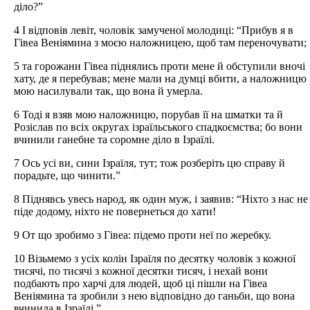
діло?”
4 І відповів левіт, чоловік замученої молодиці: “Прибув я в
Гівеа Веніямина з моєю наложницею, щоб там переночувати;
5 та горожани Гівеа піднялись проти мене й обступили вночі
хату, де я перебував; мене мали на думці вбити, а наложницю
мою насилували так, що вона й умерла.
6 Тоді я взяв мою наложницю, порубав її на шматки та й
Розіслав по всіх округах ізраїльського спадкоємства; бо вони
вчинили ганебне та соромне діло в Ізраїлі.
7 Ось усі ви, сини Ізраїля, тут; тож розберіть цю справу й
порадьте, що чинити.”
8 Піднявсь увесь народ, як один муж, і заявив: “Ніхто з нас не
піде додому, ніхто не повернеться до хати!
9 От що зробимо з Гівеа: підемо проти неї по жеребку.
10 Візьмемо з усіх колін Ізраїля по десятку чоловік з кожної
тисячі, по тисячі з кожної десятки тисяч, і нехай вони
подбають про харчі для людей, щоб ці пішли на Гівеа
Веніямина та зробили з нею відповідно до ганьби, що вона
вчинила в Ізраїлі.”