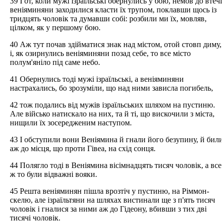
39 І от, коли мужі ізраїльські обернулись у бою, немов до втечі
веніяминяни заходилися класти їх трупом, поклавши щось із
тридцять чоловік та думавши собі: розбили ми їх, мовляв,
цілком, як у першому бою.
40 Аж тут почав здійматися знак над містом, отой стовп диму,
і, як озирнулись веніяминяни позад себе, то все місто
полум'яніло під саме небо.
41 Обернулись тоді мужі ізраїльські, а веніяминяни
настрахались, бо зрозуміли, що над ними зависла погибель,
42 тож подались від мужів ізраїльських шляхом на пустиню.
Але військо натискало на них, та й ті, що вискочили з міста,
нищили їх зосередженим наступом.
43 І обступили вони Веніямина й гнали його безупину, й бил
аж до місця, що проти Гівеа, на схід сонця.
44 Полягло тоді в Веніямина вісімнадцять тисяч чоловік, а все
ж то були відважні вояки.
45 Решта веніяминян пішла врозтіч у пустиню, на Ріммон-
скелю, але ізраїльтяни на шляхах вистинали ще з п'ять тисяч
чоловік і гналися за ними аж до Гідеону, вбивши з тих дві
тисячі чоловік.