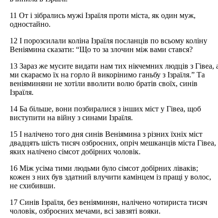
11 От і зібрались мужі Ізраїля проти міста, як один муж,
одностайно.
12 І порозсилали коліна Ізраїля посланців по всьому коліну
Веніямина сказати: “Що то за злочин між вами стався?
13 Зараз же мусите видати нам тих нікчемних людців з Гівеа, 
ми скараємо їх на горло й викорінимо ганьбу з Ізраїля.” Та
веніяминяни не хотіли вволити волю братів своїх, синів
Ізраїля.
14 Ба більше, вони позбиралися з інших міст у Гівеа, щоб
виступити на війну з синами Ізраїля.
15 І налічено того дня синів Веніямина з різних їхніх міст
двадцять шість тисяч озброєних, опріч мешканців міста Гівеа,
яких налічено сімсот добірних чоловік.
16 Між усіма тими людьми було сімсот добірних ліваків;
кожен з них був здатний влучити камінцем із пращі у волос,
не схибивши.
17 Синів Ізраїля, без веніяминян, налічено чотириста тисяч
чоловік, озброєних мечами, всі завзяті вояки.