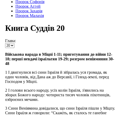
Пророк Софонія
Пророк Аггей
Пророк Захарія
Пророк Малахія
Книга Суддів 20
Глава:
Військова нарада в Міцпі 1-11; приготування до війни 12-
18; перші невдачі ізраїльтян 19-29; розгром веніяминян 30-
48
1 І двигнулися всі сини Ізраїля й зібралась уся громада, як
один чоловік, від Дана аж до Версавії, і Гілеад-землі, перед
Господом у Міцпі.
2 І голови всього народу, усіх колін Ізраїля, з'явились на
зборах Божого народу: чотириста тисяч чоловік піхотинців,
озброєних мечами.
3 Сини Веніямина довідалися, що сини Ізраїля пішли у Міцпу.
Сини Ізраїля ж говорили: “Скажіть, як сталось те ганебне