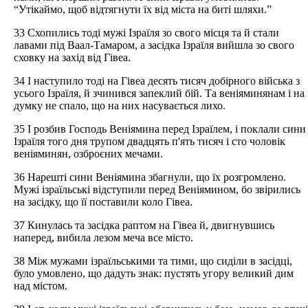
“Утікаймо, щоб відтягнути їх від міста на биті шляхи.”
33 Схопились тоді мужі Ізраїля зо свого місця та й стали
лавами під Ваал-Тамаром, а засідка Ізраїля вийшла зо свого
сховку на захід від Гівеа.
34 І наступило тоді на Гівеа десять тисяч добірного війська з
усього Ізраїля, й зчинився запеклий бій. Та веніяминянам і на
думку не спало, що на них насувається лихо.
35 І розбив Господь Веніямина перед Ізраїлем, і поклали сини
Ізраїля того дня трупом двадцять п'ять тисяч і сто чоловік
веніяминян, озброєних мечами.
36 Нарешті сини Веніямина збагнули, що їх розгромлено.
Мужі ізраїльські відступили перед Веніямином, бо звірились
на засідку, що її поставили коло Гівеа.
37 Кинулась та засідка раптом на Гівеа й, двигнувшись
наперед, вибила лезом меча все місто.
38 Між мужами ізраїльськими та тими, що сиділи в засідці,
було умовлено, що дадуть знак: пустять угору великий дим
над містом.