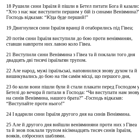
18 Рушили сини Ізраїля й пішли в Бетел питати Бога й казали:
“Хто з нас має виступити першим у бій із синами Веніямина?
Господь відказав: “Юда буде перший!”
19 Двигнулися сини Ізраїля вранці й отаборились під Гівеа;
20 потім сини Ізраїля виступили до бою проти веніяминян,
ставши навпроти них лавою коло Гівеа.
21 Виступили сини Веніямина з Гівеа та й поклали того дня
двадцять дві тисячі ізраїльтян трупом.
22 Але народ, мужі ізраїльські, наповнилися знову духом та й
вишикувались до бою на тім самім місці, що першого дня,
23 бо коли вони пішли були й стали плакати перед Господом 
Бетелі до вечора й питали в Господа: “Чи виступати нам знов
на синів Веніямина, нашого брата?” -Господь відказав:
“Виступайте проти нього!”
24 І вдарили сини Ізраїля другого дня на синів Веніямина.
25 Але й другого дня вийшли веніяминяни проти них з Гівеа
та й знов поклали трупом вісімнадцять тисяч синів Ізраїля,
вояків, озброєних шаблями.