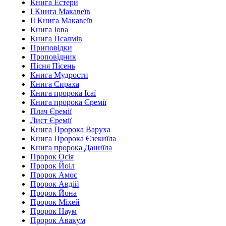
Книга Естери
І Книга Макавеїв
ІІ Книга Макавеїв
Книга Іова
Книга Псалмів
Приповідки
Проповідник
Пісня Пісень
Книга Мудрости
Книга Сираха
Книга пророка Ісаї
Книга пророка Єремії
Плач Єремії
Лист Єремії
Книга Пророка Варуха
Книга Пророка Єзекиїла
Книга пророка Даниїла
Пророк Осія
Пророк Йоіл
Пророк Амос
Пророк Авдій
Пророк Йона
Пророк Міхей
Пророк Наум
Пророк Авакум