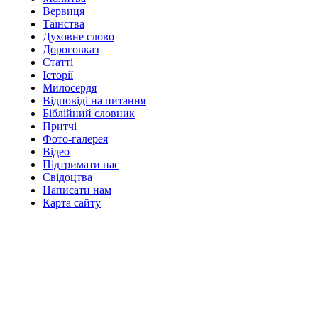
Вервиця
Таїнства
Духовне слово
Дороговказ
Cтатті
Історії
Милосердя
Відповіді на питання
Біблійний словник
Притчі
Фото-галерея
Відео
Підтримати нас
Свідоцтва
Написати нам
Карта сайту