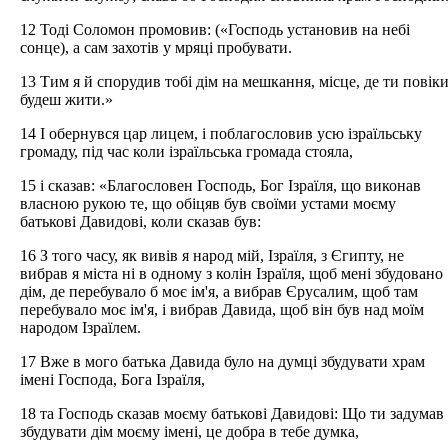
12 Тоді Соломон промовив: («Господь установив на небі
сонце), а сам захотів у мряці пробувати.
13 Тим я й спорудив тобі дім на мешкання, місце, де ти повік
будеш жити.»
14 І обернувся цар лицем, і поблагословив усю ізраїльську
громаду, під час коли ізраїльська громада стояла,
15 і сказав: «Благословен Господь, Бог Ізраїля, що виконав
власною рукою те, що обіцяв був своїми устами моєму
батькові Давидові, коли сказав був:
16 З того часу, як вивів я народ мій, Ізраїля, з Єгипту, не
вибрав я міста ні в одному з колін Ізраїля, щоб мені збудовано
дім, де перебувало б моє ім'я, а вибрав Єрусалим, щоб там
перебувало моє ім'я, і вибрав Давида, щоб він був над моїм
народом Ізраїлем.
17 Вже в мого батька Давида було на думці збудувати храм
імені Господа, Бога Ізраїля,
18 та Господь сказав моєму батькові Давидові: Що ти задумав
збудувати дім моєму імені, це добра в тебе думка,