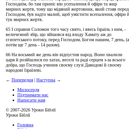
Господнім, бо там приніс він усепалення й офіри та жир
мирних жертв, тому що мідяний жертовник, який стояв перед
Господом, був надто малий, щоб умістити всепалення, офіри 
тук мирних жертв.
65 І справив Соломон того часу свято, і ввесь Ізраїль з ним, -
величезний збір, що зійшовся від входу Хамату аж до
єгипетського потоку, перед Господом, Богом нашим, 7 день, (
потім ще 7 день - 14 разом).
66 На восьмий же день він відпустив народ. Вони хвалили
царя й розійшлися по хатах, веселі та раді серцем з-за всього
добра, що Господь учинив своєму слузі Давидові й своєму
народові Ізраїлеві.
←
Попередня
|
Наступна
→
Милосердя
Підтримати нас
Написати нам
© 2007-2026 Уроки Біблії
Уроки Біблії
Головна