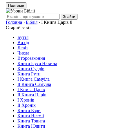
Навігація
Знайти
Головна
›
Біблія
›
І Книга Царів 8
Старий завіт
Буття
Вихід
Левіт
Числа
Второзаконня
Книга Ісуса Навина
Книга Суддів
Книга Рути
І Книга Самуїла
ІІ Книга Самуїла
І Книга Царів
ІІ Книга Царів
І Хронік
ІІ Хронік
Книга Езри
Книга Неємії
Книга Товита
Книга Юдити