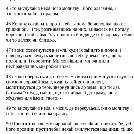
45 то вислухай з неба його молитву і його благання, і
заступися за його правом.
46 Коли ж согрішать проти тебе, - нема бо чоловіка, що не
грішив би, - і ти, розгнівавшись на них, видаси їх на поталу
ворогові і той займе їх у полон та й відведе їх у ворожу землю
чи то далеко чи близько,
47 і вони схаменуться в землі, куди їх зайнято в полон, і
навернуться і будуть молитись до тебе у землі тих, що їх
полонили, і говорити: Ми согрішили, ми вчинили
несправедливо, ми робили зле! -
48 і коли обернуться до тебе усім своїм серцем й усією душею
своєю в ворожій землі, куди їх зайнято в полон, і
молитимуться до тебе, звернувшись до землі, що ти дав
батькам їхнім, до міста, що ти вибрав, і до храму, що я
збудував для імени твого, -
49 то вислухай з неба, з місця, де перебуваєш, їхню молитву і
їх благання, і вчини їм правду.
50 Прости тоді твоєму народові, що согрішив проти тебе, усі
його провини проти тебе і нехай змилуються над ними ті, що