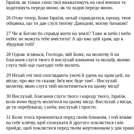
Ізраїля, як тільки сини твої вважатимуть на свої вчинки та
ходитимуть передо мною, як ти ходив передо мною.
26 Отже тепер, Боже Ізраїля, нехай справдиться, прошу, твоя
обіцянка, що ти дав слузі твоєму Давидові, моєму батькові!
27 Чи ж Богові бо справді жити на землі? Таже ж небо і небо
небес не можуть тебе вмістити! А що вже цей храм, що я
збудував тобі!
28 Однак зглянься, Господи, мій Боже, на молитву й на
благання слуги твого й вислухай взивання та мольбу, якими
слуга твій оце сьогодні тебе молить.
29 Нехай очі твої споглядають уночі й удень на храм цей, на
місце, про яке ти сказав: Ім'я моє буде там! - Вислухай
молитву, якою слуга твій молитиметься на цьому місці!
30 Вислухай, благання слуги твого і народу твого, Ізраїля,
коли вони будуть молитися на цьому місці. Вислухай з місця,
де ти перебуваєш, з неба; вислухай і прости.
31 Коли хтось провиниться перед своїм ближнім, і той візьме
на себе клятву, щоб спонукати й другого поклястися і він
прийде, щоб поклястися перед твоїм жертовником у цім храмі