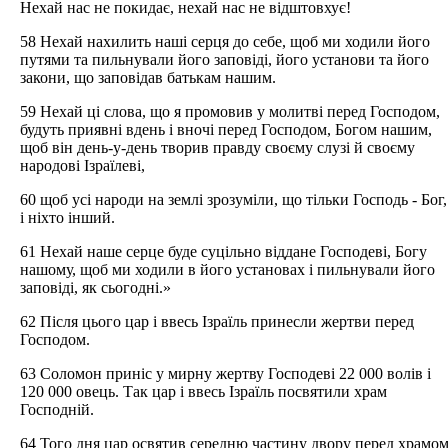
Нехай нас не покидає, нехай нас не відштовхує!
58 Нехай нахилить наші серця до себе, щоб ми ходили його
путями та пильнували його заповіді, його установи та його
закони, що заповідав батькам нашим.
59 Нехай ці слова, що я промовив у молитві перед Господом,
будуть приявні вдень і вночі перед Господом, Богом нашим,
щоб він день-у-день творив правду своєму слузі й своєму
народові Ізраїлеві,
60 щоб усі народи на землі зрозуміли, що тільки Господь - Бог,
і ніхто інший.
61 Нехай наше серце буде суцільно віддане Господеві, Богу
нашому, щоб ми ходили в його установах і пильнували його
заповіді, як сьогодні.»
62 Після цього цар і ввесь Ізраїль принесли жертви перед
Господом.
63 Соломон приніс у мирну жертву Господеві 22 000 волів і
120 000 овець. Так цар і ввесь Ізраїль посвятили храм
Господній.
64 Того дня цар освятив середню частину двору перед храмо