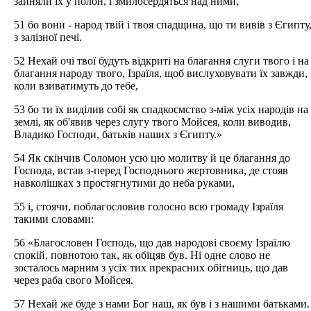
зайняли їх у полон, і змилосердяться над ними,
51 бо вони - народ твій і твоя спадщина, що ти вивів з Єгипту
з залізної печі.
52 Нехай очі твої будуть відкриті на благання слуги твого і на
благання народу твого, Ізраїля, щоб вислуховувати їх завжди,
коли взиватимуть до тебе,
53 бо ти їх виділив собі як спадкоємство з-між усіх народів на
землі, як об'явив через слугу твого Мойсея, коли виводив,
Владико Господи, батьків наших з Єгипту.»
54 Як скінчив Соломон усю цю молитву й це благання до
Господа, встав з-перед Господнього жертовника, де стояв
навколішках з простягнутими до неба руками,
55 і, стоячи, поблагословив голосно всю громаду Ізраїля
такими словами:
56 «Благословен Господь, що дав народові своєму Ізраїлю
спокій, повнотою так, як обіцяв був. Ні одне слово не
зосталось марним з усіх тих прекрасних обітниць, що дав
через раба свого Мойсея.
57 Нехай же буде з нами Бог наш, як був і з нашими батьками.