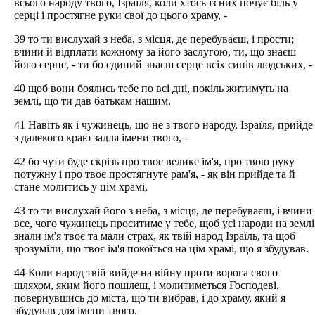
всього народу твого, Ізраїля, коли хтось із них почує біль у
серці і простягне руки свої до цього храму, -
39 то ти вислухай з неба, з місця, де перебуваєш, і прости;
вчини й відплати кожному за його заслугою, ти, що знаєш
його серце, - ти бо єдиний знаєш серце всіх синів людських, -
40 щоб вони боялись тебе по всі дні, покіль житимуть на
землі, що ти дав батькам нашим.
41 Навіть як і чужинець, що не з твого народу, Ізраїля, прийде
з далекого краю задля імени твого, -
42 бо чути буде скрізь про твоє велике ім'я, про твою руку
потужну і про твоє простягнуте рам'я, - як він прийде та й
стане молитись у цім храмі,
43 то ти вислухай його з неба, з місця, де перебуваєш, і вчини
все, чого чужинець проситиме у тебе, щоб усі народи на землі
знали ім'я твоє та мали страх, як твій народ Ізраїль, та щоб
зрозуміли, що твоє ім'я покоїться на цім храмі, що я збудував.
44 Коли народ твій вийде на війну проти ворога свого
шляхом, яким його пошлеш, і молитиметься Господеві,
повернувшись до міста, що ти вибрав, і до храму, який я
збудував для імени твого,