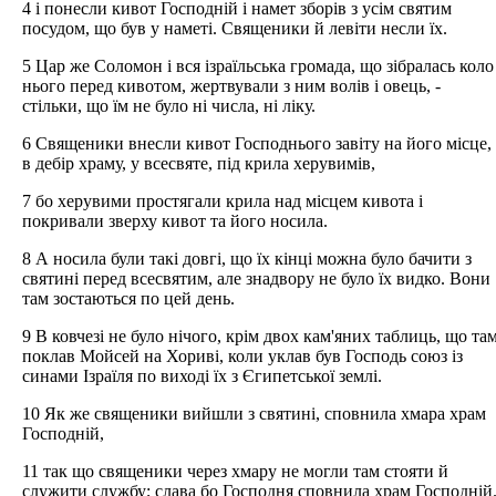
4 і понесли кивот Господній і намет зборів з усім святим
посудом, що був у наметі. Священики й левіти несли їх.
5 Цар же Соломон і вся ізраїльська громада, що зібралась коло
нього перед кивотом, жертвували з ним волів і овець, -
стільки, що їм не було ні числа, ні ліку.
6 Священики внесли кивот Господнього завіту на його місце,
в дебір храму, у всесвяте, під крила херувимів,
7 бо херувими простягали крила над місцем кивота і
покривали зверху кивот та його носила.
8 А носила були такі довгі, що їх кінці можна було бачити з
святині перед всесвятим, але знадвору не було їх видко. Вони
там зостаються по цей день.
9 В ковчезі не було нічого, крім двох кам'яних таблиць, що та
поклав Мойсей на Хориві, коли уклав був Господь союз із
синами Ізраїля по виході їх з Єгипетської землі.
10 Як же священики вийшли з святині, сповнила хмара храм
Господній,
11 так що священики через хмару не могли там стояти й
служити службу; слава бо Господня сповнила храм Господній