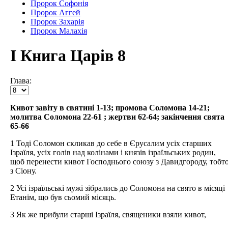
Пророк Софонія
Пророк Аггей
Пророк Захарія
Пророк Малахія
І Книга Царів 8
Глава:
Кивот завіту в святині 1-13; промова Соломона 14-21;
молитва Соломона 22-61 ; жертви 62-64; закінчення свята
65-66
1 Тоді Соломон скликав до себе в Єрусалим усіх старших
Ізраїля, усіх голів над колінами і князів ізраїльських родин,
щоб перенести кивот Господнього союзу з Давидгороду, тобт
з Сіону.
2 Усі ізраїльські мужі зібрались до Соломона на свято в місяці
Етанім, що був сьомий місяць.
3 Як же прибули старші Ізраїля, священики взяли кивот,