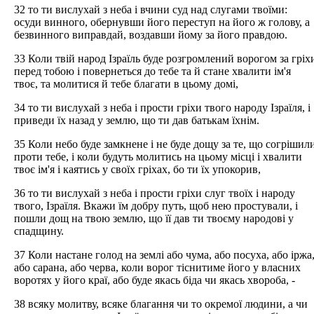
32 то ти вислухай з неба і вчини суд над слугами твоїми:
осуди винного, обернувши його переступ на його ж голову, а
безвинного виправдай, воздавши йому за його правдою.
33 Коли твій народ Ізраїль буде розгромлений ворогом за гріх
перед тобою і повернеться до тебе та й стане хвалити ім'я
твоє, та молитися й тебе благати в цьому домі,
34 то ти вислухай з неба і прости гріхи твого народу Ізраїля, і
приведи їх назад у землю, що ти дав батькам їхнім.
35 Коли небо буде замкнене і не буде дощу за те, що согрішил
проти тебе, і коли будуть молитись на цьому місці і хвалити
твоє ім'я і каятись у своїх гріхах, бо ти їх упокорив,
36 то ти вислухай з неба і прости гріхи слуг твоїх і народу
твого, Ізраїля. Вкажи їм добру путь, щоб нею простували, і
пошли дощ на твою землю, що її дав ти твоєму народові у
спадщину.
37 Коли настане голод на землі або чума, або посуха, або іржа
або сарана, або черва, коли ворог тіснитиме його у власних
воротях у його краї, або буде якась біда чи якась хвороба, -
38 всяку молитву, всяке благання чи то окремої людини, а чи