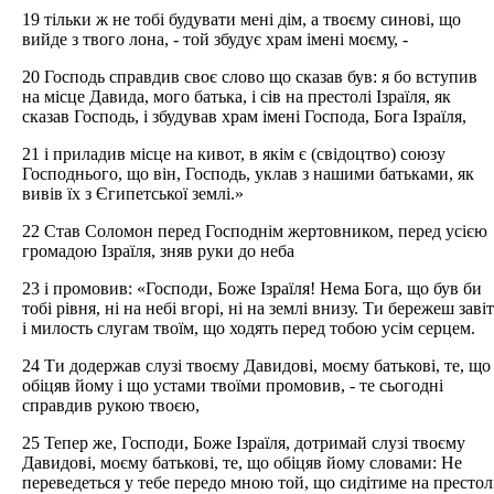
19 тільки ж не тобі будувати мені дім, а твоєму синові, що
вийде з твого лона, - той збудує храм імені моєму, -
20 Господь справдив своє слово що сказав був: я бо вступив
на місце Давида, мого батька, і сів на престолі Ізраїля, як
сказав Господь, і збудував храм імені Господа, Бога Ізраїля,
21 і приладив місце на кивот, в якім є (свідоцтво) союзу
Господнього, що він, Господь, уклав з нашими батьками, як
вивів їх з Єгипетської землі.»
22 Став Соломон перед Господнім жертовником, перед усією
громадою Ізраїля, зняв руки до неба
23 і промовив: «Господи, Боже Ізраїля! Нема Бога, що був би
тобі рівня, ні на небі вгорі, ні на землі внизу. Ти бережеш завіт
і милость слугам твоїм, що ходять перед тобою усім серцем.
24 Ти додержав слузі твоєму Давидові, моєму батькові, те, що
обіцяв йому і що устами твоїми промовив, - те сьогодні
справдив рукою твоєю,
25 Тепер же, Господи, Боже Ізраїля, дотримай слузі твоєму
Давидові, моєму батькові, те, що обіцяв йому словами: Не
переведеться у тебе передо мною той, що сидітиме на престол