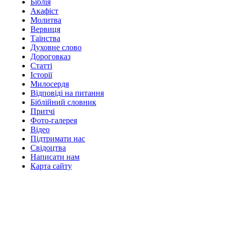
Біблія
Акафіст
Молитва
Вервиця
Таїнства
Духовне слово
Дороговказ
Cтатті
Історії
Милосердя
Відповіді на питання
Біблійний словник
Притчі
Фото-галерея
Відео
Підтримати нас
Свідоцтва
Написати нам
Карта сайту