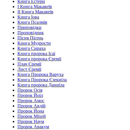
Книга Естери
І Книга Макавеїв
ІІ Книга Макавеїв
Книга Іова
Книга Псалмів
Приповідки
Проповідник
Пісня Пісень
Книга Мудрости
Книга Сираха
Книга пророка Ісаї
Книга пророка Єремії
Плач Єремії
Лист Єремії
Книга Пророка Варуха
Книга Пророка Єзекиїла
Книга пророка Даниїла
Пророк Осія
Пророк Йоіл
Пророк Амос
Пророк Авдій
Пророк Йона
Пророк Міхей
Пророк Наум
Пророк Авакум