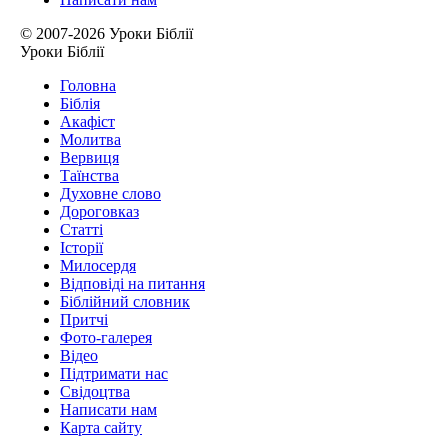
© 2007-2026 Уроки Біблії
Уроки Біблії
Головна
Біблія
Акафіст
Молитва
Вервиця
Таїнства
Духовне слово
Дороговказ
Cтатті
Історії
Милосердя
Відповіді на питання
Біблійний словник
Притчі
Фото-галерея
Відео
Підтримати нас
Свідоцтва
Написати нам
Карта сайту