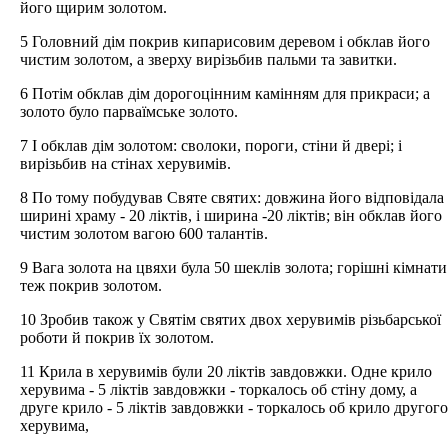
його щирим золотом.
5 Головний дім покрив кипарисовим деревом і обклав його
чистим золотом, а зверху вирізьбив пальми та завитки.
6 Потім обклав дім дорогоцінним камінням для прикраси; а
золото було парваїмське золото.
7 І обклав дім золотом: сволоки, пороги, стіни й двері; і
вирізьбив на стінах херувимів.
8 По тому побудував Святе святих: довжина його відповідала
ширині храму - 20 ліктів, і ширина -20 ліктів; він обклав його
чистим золотом вагою 600 талантів.
9 Вага золота на цвяхи була 50 шеклів золота; горішні кімнати
теж покрив золотом.
10 Зробив також у Святім святих двох херувимів різьбарської
роботи й покрив їх золотом.
11 Крила в херувимів були 20 ліктів завдовжки. Одне крило
херувима - 5 ліктів завдовжки - торкалось об стіну дому, а
друге крило - 5 ліктів завдовжки - торкалось об крило другого
херувима,