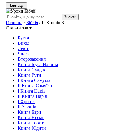
Навігація
Знайти
Головна
›
Біблія
›
ІІ Хронік 3
Старий завіт
Буття
Вихід
Левіт
Числа
Второзаконня
Книга Ісуса Навина
Книга Суддів
Книга Рути
І Книга Самуїла
ІІ Книга Самуїла
І Книга Царів
ІІ Книга Царів
І Хронік
ІІ Хронік
Книга Езри
Книга Неємії
Книга Товита
Книга Юдити