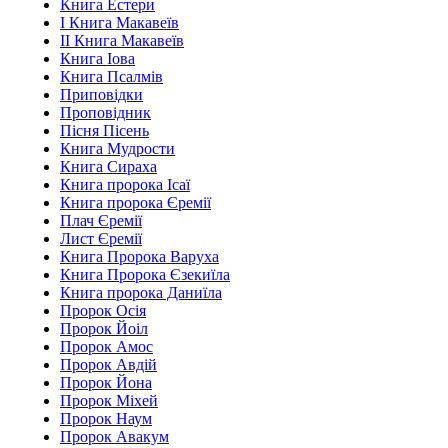
Книга Естери
І Книга Макавеїв
ІІ Книга Макавеїв
Книга Іова
Книга Псалмів
Приповідки
Проповідник
Пісня Пісень
Книга Мудрости
Книга Сираха
Книга пророка Ісаї
Книга пророка Єремії
Плач Єремії
Лист Єремії
Книга Пророка Варуха
Книга Пророка Єзекиїла
Книга пророка Даниїла
Пророк Осія
Пророк Йоіл
Пророк Амос
Пророк Авдій
Пророк Йона
Пророк Міхей
Пророк Наум
Пророк Авакум