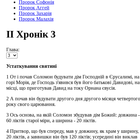
Пророк Софонія
Пророк Аггей
Пророк Захарія
Пророк Малахія
ІІ Хронік 3
Глава:
Устаткування святині
1 От і почав Соломон будувати дім Господній в Єрусалимі, на
горі Морія, де Господь з'явився був його батькові Давидові, на
місці, що приготував Давид на току Орнана євусія.
2 А почав він будувати другого дня другого місяця четвертог
року свого царювання.
3 Ось основа, на якій Соломон збудував дім Божий: довжина -
60 ліктів старої міри, а ширина - 20 ліктів.
4 Притвор, що був спереду, мав у довжину, як храм у ширину,
20 ліктів, а заввишки він був 120 ліктів; усередині він виклав