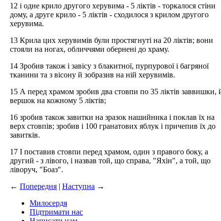
12 і одне крило другого херувима - 5 ліктів - торкалося стіни
дому, а друге крило - 5 ліктів - сходилося з крилом другого
херувима.
13 Крила цих херувимів були простягнуті на 20 ліктів; вони
стояли на ногах, обличчями обернені до храму.
14 Зробив також і завісу з блакитної, пурпурової і багряної
тканини та з вісону й зобразив на ній херувимів.
15 А перед храмом зробив два стовпи по 35 ліктів заввишки, 
вершок на кожному 5 ліктів;
16 зробив також завитки на зразок нашийника і поклав їх на
верх стовпів; зробив і 100 гранатових яблук і причепив їх до
завитків.
17 І поставив стовпи перед храмом, один з правого боку, а
другий - з лівого, і назвав той, що справа, "Яхін", а той, що
ліворуч, "Боаз".
←
Попередня
|
Наступна
→
Милосердя
Підтримати нас
Написати нам