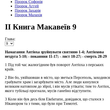
Пророк Софонія
Пророк Аггей
Пророк Захарія
Пророк Малахія
ІІ Книга Макавеїв 9
Глава:
Намагання Антіоха зруйнувати святиню 1-4; Антіохова
нездуга 5-10; - покаяння 11-17; - лист 18-27; - смерть 28-29
1 Під той час жалюгідним був поворот Антіоха з перських
країв.
2 Він бо, увійшовши в місто, що зветься Персеполь, заходився
грабувати храм і загарбувати місто. Але люди кинулися
великим натовпом до зброї, і він мусів утікати; тим то Антіох,
якого тубільці прогнали, мусів ганебно відступити.
3 Коли він був десь біля Еікбатапи, довідався, що сталося з
Ніканором та з тими, що були при Тимотеї.