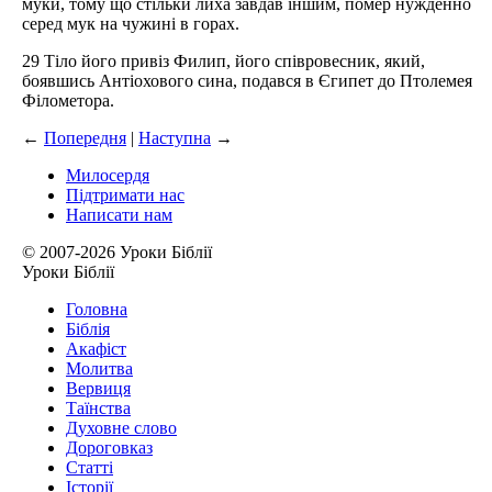
муки, тому що стільки лиха завдав іншим, помер нужденно
серед мук на чужині в горах.
29 Тіло його привіз Филип, його співровесник, який,
боявшись Антіохового сина, подався в Єгипет до Птолемея
Філометора.
←
Попередня
|
Наступна
→
Милосердя
Підтримати нас
Написати нам
© 2007-2026 Уроки Біблії
Уроки Біблії
Головна
Біблія
Акафіст
Молитва
Вервиця
Таїнства
Духовне слово
Дороговказ
Cтатті
Історії