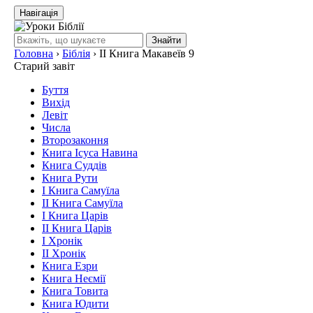
Навігація
Знайти
Головна
›
Біблія
›
ІІ Книга Макавеїв 9
Старий завіт
Буття
Вихід
Левіт
Числа
Второзаконня
Книга Ісуса Навина
Книга Суддів
Книга Рути
І Книга Самуїла
ІІ Книга Самуїла
І Книга Царів
ІІ Книга Царів
І Хронік
ІІ Хронік
Книга Езри
Книга Неємії
Книга Товита
Книга Юдити