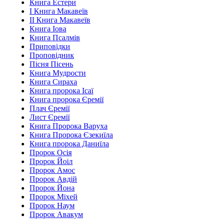
Книга Естери
І Книга Макавеїв
ІІ Книга Макавеїв
Книга Іова
Книга Псалмів
Приповідки
Проповідник
Пісня Пісень
Книга Мудрости
Книга Сираха
Книга пророка Ісаї
Книга пророка Єремії
Плач Єремії
Лист Єремії
Книга Пророка Варуха
Книга Пророка Єзекиїла
Книга пророка Даниїла
Пророк Осія
Пророк Йоіл
Пророк Амос
Пророк Авдій
Пророк Йона
Пророк Міхей
Пророк Наум
Пророк Авакум