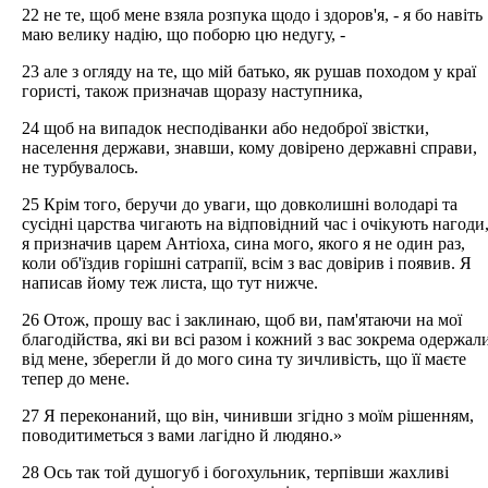
22 не те, щоб мене взяла розпука щодо і здоров'я, - я бо навіть
маю велику надію, що поборю цю недугу, -
23 але з огляду на те, що мій батько, як рушав походом у краї
гористі, також призначав щоразу наступника,
24 щоб на випадок несподіванки або недоброї звістки,
населення держави, знавши, кому довірено державні справи,
не турбувалось.
25 Крім того, беручи до уваги, що довколишні володарі та
сусідні царства чигають на відповідний час і очікують нагоди
я призначив царем Антіоха, сина мого, якого я не один раз,
коли об'їздив горішні сатрапії, всім з вас довірив і появив. Я
написав йому теж листа, що тут нижче.
26 Отож, прошу вас і заклинаю, щоб ви, пам'ятаючи на мої
благодійства, які ви всі разом і кожний з вас зокрема одержал
від мене, зберегли й до мого сина ту зичливість, що її маєте
тепер до мене.
27 Я переконаний, що він, чинивши згідно з моїм рішенням,
поводитиметься з вами лагідно й людяно.»
28 Ось так той душогуб і богохульник, терпівши жахливі