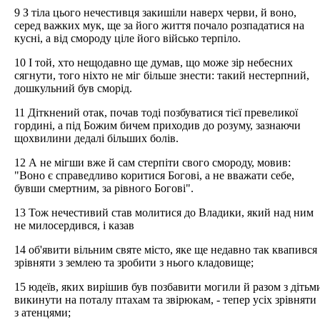
9 З тіла цього нечестивця закишіли наверх черви, й воно,
серед важких мук, ще за його життя почало розпадатися на
кусні, а від смороду ціле його військо терпіло.
10 І той, хто нещодавно ще думав, що може зір небесних
сягнути, того ніхто не міг більше знести: такий нестерпний,
дошкульний був сморід.
11 Діткнений отак, почав тоді позбуватися тієї превеликої
гордині, а під Божим бичем приходив до розуму, зазнаючи
щохвилини дедалі більших болів.
12 А не мігши вже й сам стерпіти свого смороду, мовив:
"Воно є справедливо коритися Богові, а не вважати себе,
бувши смертним, за рівного Богові".
13 Тож нечестивий став молитися до Владики, який над ним
не милосердився, і казав
14 об'явити вільним святе місто, яке ще недавно так квапився
зрівняти з землею та зробити з нього кладовище;
15 юдеїв, яких вирішив був позбавити могили й разом з дітьм
викинути на поталу птахам та звірюкам, - тепер усіх зрівняти
з атенцями;