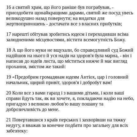
16 а святий храм, що його раніше був пограбував, -
приоздобити щонайкращими дарами, святий же посуд увесь
великодушно назад повернути; на видатки для
жертвоприношень - достачати все з власних прибутків;
17 нарешті обітував зробитись юдеєм і переходивши всіма
залюдненими місцевостями, вістити всемогутність Божу.
18 А що його муки не вщухали, бо справедливий суд Божий
надійшов на нього й уся надія на здоров'я була марна, - він і
написав до юдеїв листа, що міститься нижче й має вигляд
прохання, змістом же такий:
19 «Предобрим громадянам юдеям Антіох, цар і головний
начальник, щирий привіт, здоров'я і добробут вам!
20 Коли все з вами гаразд і з вашими дітьми, і коли ваші
справи йдуть так, як ви хочете, я, покладаючи надію на небо,
пригадую з великою любов'ю вашу пошану та
доброзичливість до мене.
21 Повертавшися з країв перських і захворівши на тяжку
недугу, я вважав за конечне подбати про загальну для всіх
забезпеку: