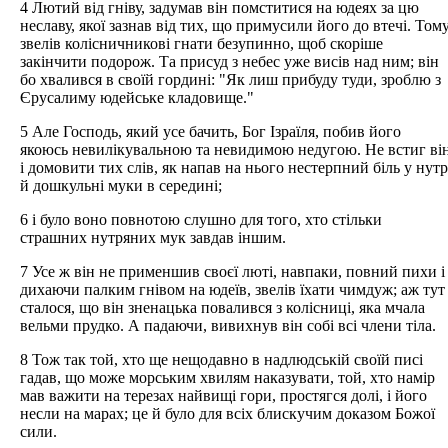
4 Лютий від гніву, задумав він помститися на юдеях за цю
неславу, якої зазнав від тих, що примусили його до втечі. Том
звелів колісничникові гнати безупинно, щоб скоріше
закінчити подорож. Та присуд з небес уже висів над ним; він
бо хвалився в своїй гордині: "Як лиш прибуду туди, зроблю з
Єрусалиму юдейське кладовище."
5 Але Господь, який усе бачить, Бог Ізраїля, побив його
якоюсь невилікувальною та невидимою недугою. Не встиг ві
і домовити тих слів, як напав на нього нестерпний біль у нутр
й дошкульні муки в середині;
6 і було воно повнотою слушно для того, хто стільки
страшних нутряних мук завдав іншим.
7 Усе ж він не применшив своєї люті, навпаки, повний пихи і
дихаючи палким гнівом на юдеїв, звелів їхати чимдуж; аж тут
сталося, що він зненацька повалився з колісниці, яка мчала
вельми прудко. А падаючи, вивихнув він собі всі члени тіла.
8 Тож так той, хто ще нещодавно в надлюдській своїй писі
гадав, що може морським хвилям наказувати, той, хто намір
мав важити на терезах найвищі гори, простягся долі, і його
несли на марах; це й було для всіх блискучим доказом Божої
сили.