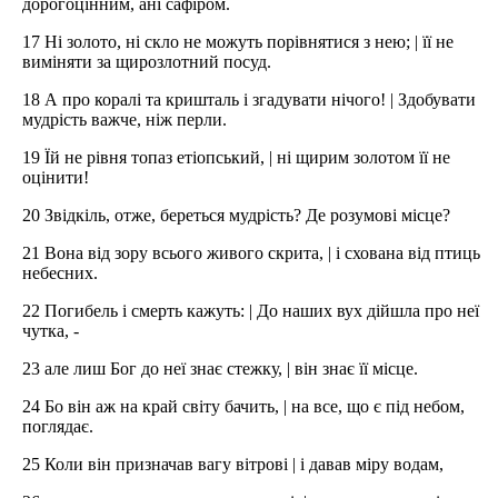
дорогоцінним, ані сафіром.
17 Ні золото, ні скло не можуть порівнятися з нею; | її не
виміняти за щирозлотний посуд.
18 А про коралі та кришталь і згадувати нічого! | Здобувати
мудрість важче, ніж перли.
19 Їй не рівня топаз етіопський, | ні щирим золотом її не
оцінити!
20 Звідкіль, отже, береться мудрість? Де розумові місце?
21 Вона від зору всього живого скрита, | і схована від птиць
небесних.
22 Погибель і смерть кажуть: | До наших вух дійшла про неї
чутка, -
23 але лиш Бог до неї знає стежку, | він знає її місце.
24 Бо він аж на край світу бачить, | на все, що є під небом,
поглядає.
25 Коли він призначав вагу вітрові | і давав міру водам,