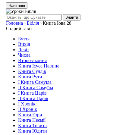
Навігація
Знайти
Головна
›
Біблія
›
Книга Іова 28
Старий завіт
Буття
Вихід
Левіт
Числа
Второзаконня
Книга Ісуса Навина
Книга Суддів
Книга Рути
І Книга Самуїла
ІІ Книга Самуїла
І Книга Царів
ІІ Книга Царів
І Хронік
ІІ Хронік
Книга Езри
Книга Неємії
Книга Товита
Книга Юдити