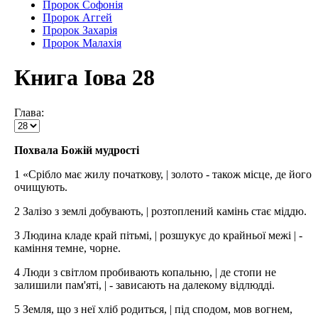
Пророк Софонія
Пророк Аггей
Пророк Захарія
Пророк Малахія
Книга Іова 28
Глава:
Похвала Божій мудрості
1 «Срібло має жилу початкову, | золото - також місце, де його
очищують.
2 Залізо з землі добувають, | розтоплений камінь стає міддю.
3 Людина кладе край пітьмі, | розшукує до крайньої межі | -
каміння темне, чорне.
4 Люди з світлом пробивають копальню, | де стопи не
залишили пам'яті, | - зависають на далекому відлюдді.
5 Земля, що з неї хліб родиться, | під сподом, мов вогнем,