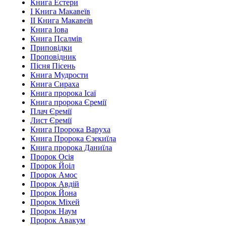
Книга Естери
І Книга Макавеїв
ІІ Книга Макавеїв
Книга Іова
Книга Псалмів
Приповідки
Проповідник
Пісня Пісень
Книга Мудрости
Книга Сираха
Книга пророка Ісаї
Книга пророка Єремії
Плач Єремії
Лист Єремії
Книга Пророка Варуха
Книга Пророка Єзекиїла
Книга пророка Даниїла
Пророк Осія
Пророк Йоіл
Пророк Амос
Пророк Авдій
Пророк Йона
Пророк Міхей
Пророк Наум
Пророк Авакум