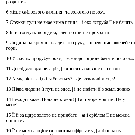
розрита: -
6 місце сафірового каміння | та золотого пороху.
7 Стежки туди не знає хижа птиця, | і око яструба її не бачить.
8 Її не топчуть звірі дикі, | лев по ній не проходить!
9 Людина на кремінь кладе свою руку, | перевертає шкереберт
гори.
10 У скелях прорубує рови, | усе дорогоцінне бачить його око.
11 Досліджує джерела рік, | виносить сховане на світло.
12 А мудрість звідкіля береться? | Де розумові місце?
13 Ніяка людина її путі не знає, | і не знайти її в землі живих.
14 Безодня каже: Вона не в мені! | Та й море мовить: Не у
мене!
15 Її й за щире золото не придбати, | ані сріблом її не можна
оцінити.
16 Її не можна оцінити золотом офірським, | ані оніксом