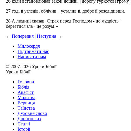
26 коли встановлював закон дощеві, | дорогу гуркотові грому, 
27 тоді її угледів, облічив, | усталив її, добре її розслідивши.
28 А людині сказав: Страх перед Господом - це мудрість, |
берегтися зла - це розум!»
←
Попередня
|
Наступна
→
Милосердя
Підтримати нас
Написати нам
© 2007-2026 Уроки Біблії
Уроки Біблії
Головна
Біблія
Акафіст
Молитва
Вервиця
Таїнства
Духовне слово
Дороговказ
Cтатті
Історії