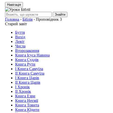
Навігація
Знайти
Головна
›
Біблія
›
Проповідник 3
Старий завіт
Буття
Вихід
Левіт
Числа
Второзаконня
Книга Ісуса Навина
Книга Суддів
Книга Рути
І Книга Самуїла
ІІ Книга Самуїла
І Книга Царів
ІІ Книга Царів
І Хронік
ІІ Хронік
Книга Езри
Книга Неємії
Книга Товита
Книга Юдити