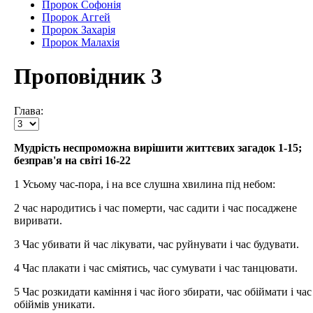
Пророк Софонія
Пророк Аггей
Пророк Захарія
Пророк Малахія
Проповідник 3
Глава:
Мудрість неспроможна вирішити життєвих загадок 1-15;
безправ'я на світі 16-22
1 Усьому час-пора, і на все слушна хвилина під небом:
2 час народитись і час померти, час садити і час посаджене
виривати.
3 Час убивати й час лікувати, час руйнувати і час будувати.
4 Час плакати і час сміятись, час сумувати і час танцювати.
5 Час розкидати каміння і час його збирати, час обіймати і час
обіймів уникати.