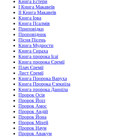
Книга Естери
І Книга Макавеїв
ІІ Книга Макавеїв
Книга Іова
Книга Псалмів
Приповідки
Проповідник
Пісня Пісень
Книга Мудрости
Книга Сираха
Книга пророка Ісаї
Книга пророка Єремії
Плач Єремії
Лист Єремії
Книга Пророка Варуха
Книга Пророка Єзекиїла
Книга пророка Даниїла
Пророк Осія
Пророк Йоіл
Пророк Амос
Пророк Авдій
Пророк Йона
Пророк Міхей
Пророк Наум
Пророк Авакум