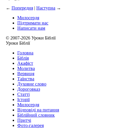
←
Попередня
|
Наступна
→
Милосердя
Підтримати нас
Написати нам
© 2007-2026 Уроки Біблії
Уроки Біблії
Головна
Біблія
Акафіст
Молитва
Вервиця
Таїнства
Духовне слово
Дороговказ
Cтатті
Історії
Милосердя
Відповіді на питання
Біблійний словник
Притчі
Фото-галерея