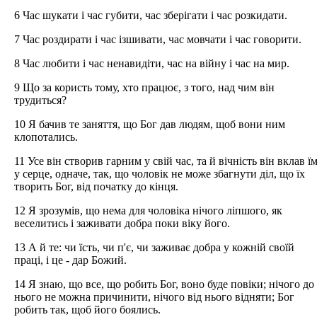
6 Час шукати і час губити, час зберігати і час розкидати.
7 Час роздирати і час ізшивати, час мовчати і час говорити.
8 Час любити і час ненавидіти, час на війну і час на мир.
9 Що за користь тому, хто працює, з того, над чим він
трудиться?
10 Я бачив те заняття, що Бог дав людям, щоб вони ним
клопотались.
11 Усе він створив гарним у свій час, та й вічність він вклав ї
у серце, одначе, так, що чоловік не може збагнути діл, що їх
творить Бог, від початку до кінця.
12 Я зрозумів, що нема для чоловіка нічого ліпшого, як
веселитись і заживати добра поки віку його.
13 А й те: чи їсть, чи п'є, чи заживає добра у кожній своїй
праці, і це - дар Божий.
14 Я знаю, що все, що робить Бог, воно буде повіки; нічого до
нього не можна причинити, нічого від нього відняти; Бог
робить так, щоб його боялись.