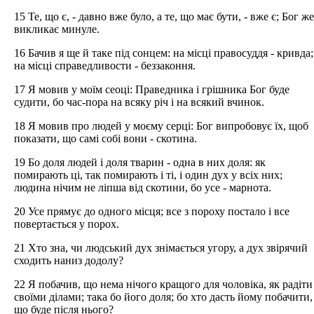
15 Те, що є, - давно вже було, а те, що має бути, - вже є; Бог же
викликає минуле.
16 Бачив я ще й таке під сонцем: на місці правосуддя - кривда;
на місці справедливости - беззаконня.
17 Я мовив у моїм сеоці: Праведника і грішника Бог буде
судити, бо час-пора на всяку річ і на всякий вчинок.
18 Я мовив про людей у моєму серці: Бог випробовує їх, щоб
показати, що самі собі вони - скотина.
19 Бо доля людей і доля тварин - одна в них доля: як
помирають ці, так помирають і ті, і один дух у всіх них;
людина нічим не ліпша від скотини, бо усе - марнота.
20 Усе прямує до одного місця; все з пороху постало і все
повертається у порох.
21 Хто зна, чи людський дух знімається угору, а дух звірячий
сходить наниз додолу?
22 Я побачив, що нема нічого кращого для чоловіка, як радіти
своїми ділами; така бо його доля; бо хто дасть йому побачити,
що буде після нього?