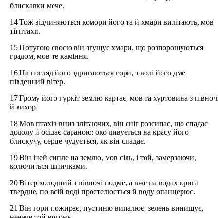
блискавки мече.
14 Тож відчиняються комори його та й хмари вилітають, мов
тії птахи.
15 Потугою своєю він згущує хмари, що розпорошуються
градом, мов те каміння.
16 На погляд його здригаються гори, з волі його дме
південний вітер.
17 Грому його гуркіт землю картає, мов та хуртовина з півноч
й вихор.
18 Мов птахів вниз злітаючих, він сніг розсипає, що спадає
додолу й осідає сараною: око дивується на красу його
блискучу, серце чудується, як він спадає.
19 Він іней сипле на землю, мов сіль, і той, замерзаючи,
колючиться шпичками.
20 Вітер холодний з півночі подме, а вже на водах крига
твердне, по всій воді простелюється й воду опанцерює.
21 Він гори пожирає, пустиню випалює, зелень винищує,
неначе той вогонь.