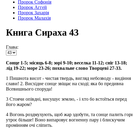
Пророк Софонія
Пророк Аггей
Пророк Захарія
Пророк Малахія
Книга Сираха 43
Глава:
Сонце 1-5; місяць 6-8; зорі 9-10; веселка 11-12; сніг 13-18;
лід 19-22; море 23-26; похвальне слово Творцеві 27-33.
1 Пишнота висот - чистая твердь, вигляд небозводу - видіння
слави! 2. Висхідне сонце звіщає на сході; яка бо предивна
Всевишнього споруда!
3 Стоячи опівдні, висушує землю, - і хто бо встоїться перед
його жаром?
4 Вогонь роздмухують, щоб жар здобути, та сонце палить гор
утроє більше! Воно випаровує вогненну пару і блискучим
промінням очі сліпить.