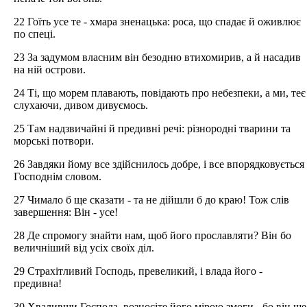
22 Гоїть усе те - хмара зненацька: роса, що спадає й оживлює
по спеці.
23 За задумом власним він безодню втихомирив, а й насадив
на ній острови.
24 Ті, що морем плавають, повідають про небезпеки, а ми, теє
слухаючи, дивом дивуємось.
25 Там надзвичайні й предивні речі: різнородні тварини та
морські потвори.
26 Завдяки йому все здійснилось добре, і все впорядковується
Господнім словом.
27 Чимало б ще сказати - та не дійшли б до краю! Тож слів
завершення: Він - усе!
28 Де спромогу знайти нам, щоб його прославляти? Він бо
величніший від усіх своїх діл.
29 Страхітливий Господь, превеликий, і влада його -
предивна!
30 Хваливши Господа, возносіте його мірою змоги - бо він ще