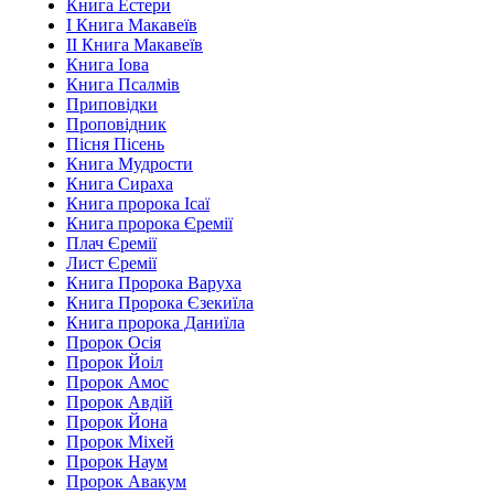
Книга Естери
І Книга Макавеїв
ІІ Книга Макавеїв
Книга Іова
Книга Псалмів
Приповідки
Проповідник
Пісня Пісень
Книга Мудрости
Книга Сираха
Книга пророка Ісаї
Книга пророка Єремії
Плач Єремії
Лист Єремії
Книга Пророка Варуха
Книга Пророка Єзекиїла
Книга пророка Даниїла
Пророк Осія
Пророк Йоіл
Пророк Амос
Пророк Авдій
Пророк Йона
Пророк Міхей
Пророк Наум
Пророк Авакум