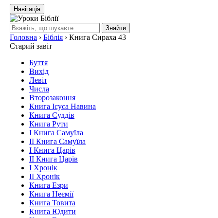
Навігація
Знайти
Головна
›
Біблія
›
Книга Сираха 43
Старий завіт
Буття
Вихід
Левіт
Числа
Второзаконня
Книга Ісуса Навина
Книга Суддів
Книга Рути
І Книга Самуїла
ІІ Книга Самуїла
І Книга Царів
ІІ Книга Царів
І Хронік
ІІ Хронік
Книга Езри
Книга Неємії
Книга Товита
Книга Юдити