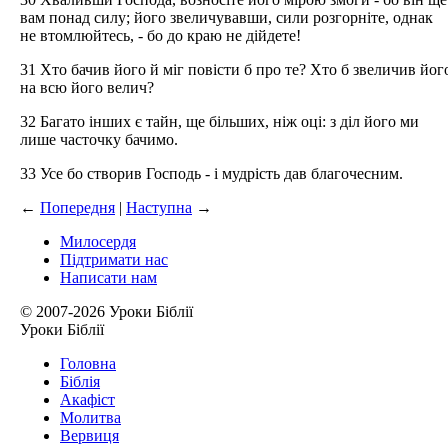
вам понад силу; його звеличувавши, сили розгорніте, однак
не втомлюйтесь, - бо до краю не дійдете!
31 Хто бачив його й міг повісти б про те? Хто б звеличив йог
на всю його велич?
32 Багато інших є тайн, ще більших, ніж оці: з діл його ми
лише часточку бачимо.
33 Усе бо створив Господь - і мудрість дав благочесним.
←
Попередня
|
Наступна
→
Милосердя
Підтримати нас
Написати нам
© 2007-2026 Уроки Біблії
Уроки Біблії
Головна
Біблія
Акафіст
Молитва
Вервиця