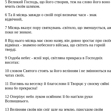
5 Великий Господь, що його створив, теж на слово його воно
мчить своїм шляхом.
6 Та й місяць завжди о своїй порі визначає часи - знак
відвічний,
7 Місяць вказує пору святкувань -світило, що зменшується, а
поки не зникне.
8 Від нього місяць має свою назву, він дивно зростає при свої
відмінах - знамено небесного війська, що світить на горній
тверді.
9 Оздоба небес - яснії зорі, світляна прикраса в Господніх
висотах:
10 словом Святого стоять за його велінням і не змінюються на
чатах своїх.
11 Поглянь на веселку й благослови її Творця: у своєму сяйві
вона бо прекрасна!
12 Оперізує небо луком осяйним: її бо нап'яли руки
Всевишнього.
13 Велінням своїм він сніг шле на землю, присудом своїм