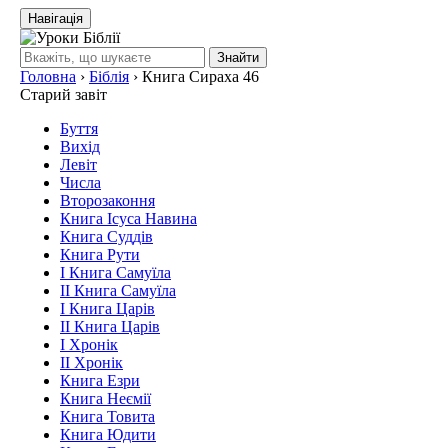
Навігація
Знайти
Головна
›
Біблія
›
Книга Сираха 46
Старий завіт
Буття
Вихід
Левіт
Числа
Второзаконня
Книга Ісуса Навина
Книга Суддів
Книга Рути
І Книга Самуїла
ІІ Книга Самуїла
І Книга Царів
ІІ Книга Царів
І Хронік
ІІ Хронік
Книга Езри
Книга Неємії
Книга Товита
Книга Юдити