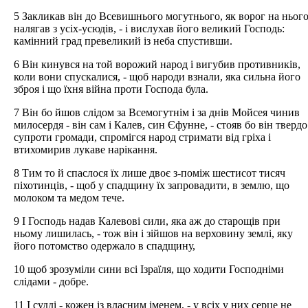
5 Закликав він до Всевишнього могутнього, як ворог на ньог
налягав з усіх-усюдів, - і вислухав його великий Господь:
камінний град превеликий із неба спустивши.
6 Він кинувся на той ворожий народ і вигубив противників,
коли вони спускалися, - щоб народи взнали, яка сильна його
зброя і що їхня війна проти Господа була.
7 Він бо йшов слідом за Всемогутнім і за днів Мойсея чинив
милосердя - він сам і Калев, син Єфунне, - стояв бо він твердо
супроти громади, спромігся народ стримати від гріха і
втихомирив лукаве нарікання.
8 Тим то й спаслося їх лише двоє з-поміж шестисот тисяч
піхотинців, - щоб у спадщину їх запровадити, в землю, що
молоком та медом тече.
9 І Господь надав Калевові сили, яка аж до старощів при
ньому лишилась, - тож він і зійшов на верховину землі, яку
його потомство одержало в спадщину,
10 щоб зрозуміли сини всі Ізраїля, що ходити Господніми
слідами - добре.
11 І судді - кожен із власним іменем, - у всіх у них серце не