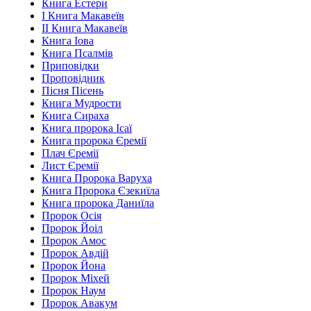
Книга Естери
І Книга Макавеїв
ІІ Книга Макавеїв
Книга Іова
Книга Псалмів
Приповідки
Проповідник
Пісня Пісень
Книга Мудрости
Книга Сираха
Книга пророка Ісаї
Книга пророка Єремії
Плач Єремії
Лист Єремії
Книга Пророка Варуха
Книга Пророка Єзекиїла
Книга пророка Даниїла
Пророк Осія
Пророк Йоіл
Пророк Амос
Пророк Авдій
Пророк Йона
Пророк Міхей
Пророк Наум
Пророк Авакум