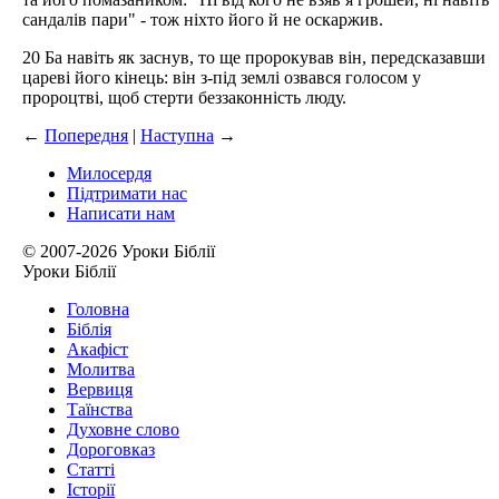
сандалів пари" - тож ніхто його й не оскаржив.
20 Ба навіть як заснув, то ще пророкував він, передсказавши
цареві його кінець: він з-під землі озвався голосом у
пророцтві, щоб стерти беззаконність люду.
←
Попередня
|
Наступна
→
Милосердя
Підтримати нас
Написати нам
© 2007-2026 Уроки Біблії
Уроки Біблії
Головна
Біблія
Акафіст
Молитва
Вервиця
Таїнства
Духовне слово
Дороговказ
Cтатті
Історії