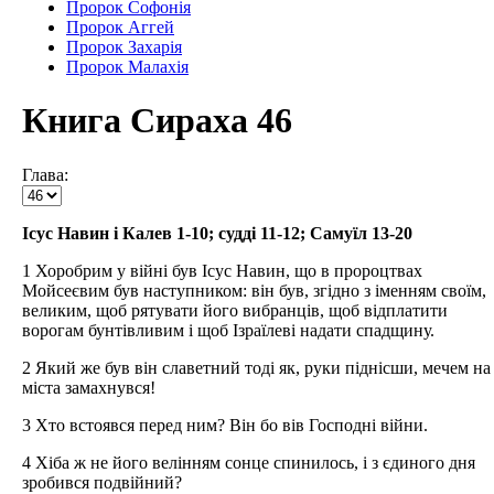
Пророк Софонія
Пророк Аггей
Пророк Захарія
Пророк Малахія
Книга Сираха 46
Глава:
Ісус Навин і Калев 1-10; судді 11-12; Самуїл 13-20
1 Хоробрим у війні був Ісус Навин, що в пророцтвах
Мойсеєвим був наступником: він був, згідно з іменням своїм,
великим, щоб рятувати його вибранців, щоб відплатити
ворогам бунтівливим і щоб Ізраїлеві надати спадщину.
2 Який же був він славетний тоді як, руки піднісши, мечем на
міста замахнувся!
3 Хто встоявся перед ним? Він бо вів Господні війни.
4 Хіба ж не його велінням сонце спинилось, і з єдиного дня
зробився подвійний?