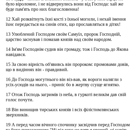
було віроломне, і не відвернулись вони від Господа: хай же
буде пам'ять про них благословенна!
12 Хай розквітнуть їхні кості з їхньої могили, і нехай імення
їхнє передасться на синів отих, що прославляться в дітях!
13 Улюблений Господом своїм Самуїл, пророк Господній,
царство заснував і помазав князів над своїм народом.
14 Ім'ям Господнім судив він громаду, тож і Господь до Якова
навідався.
15 За свою вірність об'явивсь він пророком: промовами довів,
що в видіннях він - правдивий.
16 До Господа могутнього він віз-вав, як вороги налягли з
усіх-усюдів на нього, - приніс бо в жертву ссуще ягнятко.
17 Отож Господь загримів із неба, в гуркоті великім дав свій
голос почути.
18 Він винищив тирських князів і всіх філістимлянських
зверхників.
19 А перед часом вічного спочинку засвідчив перед Господом
та його помазаником: "Ні від кого не взяв я грошей, ні навіть