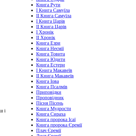
Книга Рути
І Книга Самуїла
ІІ Книга Самуїла
І Книга Царів
ІІ Книга Царів
І Хронік
ІІ Хронік
Книга Езри
Книга Неємії
Книга Товита
Книга Юдити
Книга Естери
І Книга Макавеїв
ІІ Книга Макавеїв
Книга Іова
Книга Псалмів
Приповідки
Проповідник
Пісня Пісень
Книга Мудрости
ш і
Книга Сираха
Книга пророка Ісаї
Книга пророка Єремії
Плач Єремії
Лист Єремії