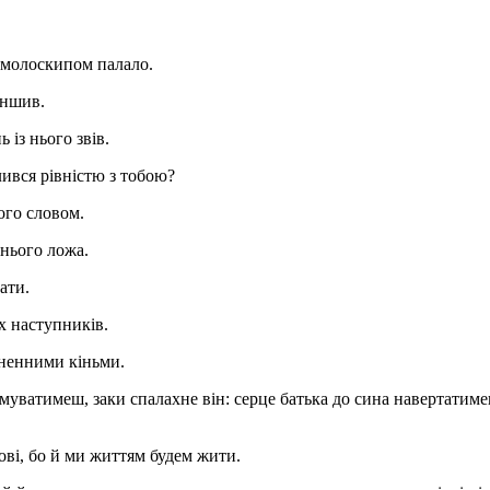
 смолоскипом палало.
еншив.
 із нього звів.
лився рівністю з тобою?
ого словом.
хнього ложа.
ати.
їх наступників.
гненними кіньми.
муватимеш, заки спалахне він: серце батька до сина навертатиме
ові, бо й ми життям будем жити.