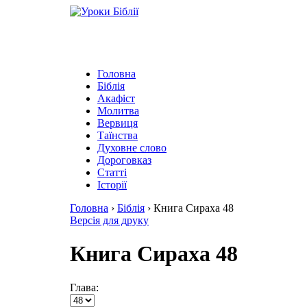
Головна
Біблія
Акафіст
Молитва
Вервиця
Таїнства
Духовне слово
Дороговказ
Cтатті
Історії
Головна
›
Біблія
›
Книга Сираха 48
Версія для друку
Книга Сираха 48
Глава: