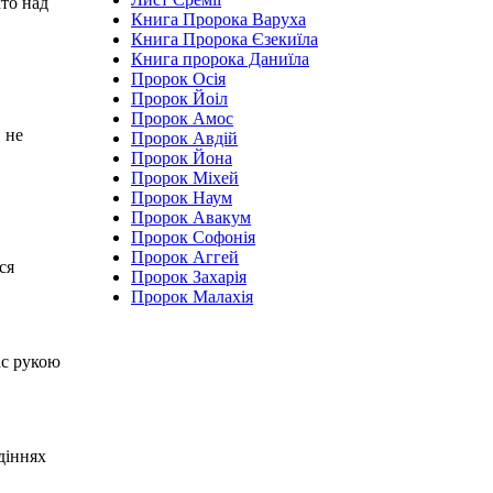
хто над
Книга Пророка Варуха
Книга Пророка Єзекиїла
Книга пророка Даниїла
Пророк Осія
Пророк Йоіл
Пророк Амос
й не
Пророк Авдій
Пророк Йона
Пророк Міхей
Пророк Наум
Пророк Авакум
Пророк Софонія
Пророк Аггей
ся
Пророк Захарія
Пророк Малахія
ас рукою
идіннях