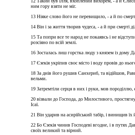
12 Такий був Ілля, вхоплений вихорем, - а й Єлисе
ним гору взяти не міг.
13 Ніяке слово його не перевищило, - а й по смерт
14 Він і за життя творив чудеса, - а й при смерті д
15 Та попри все те народ не покаявсь і не відступи
розсіяно по всій землі.
16 Зосталась лиш горстка люду з князем із дому Д
17 Єзекія укріпив своє місто і воду провів до ньо
18 За днів його рушив Санхериб, та відійшов, Рав
вельми.
19 Затремтіли серця в них і руки, мов породіллю, 
20 візвали до Господа, до Милостивого, простягну
Ісаї.
21 Він ударив на асирійський табір, і винищив їх 
22 Бо Єзекія чинив Господеві вгодне, і в путях Дав
своїх великий та вірний.