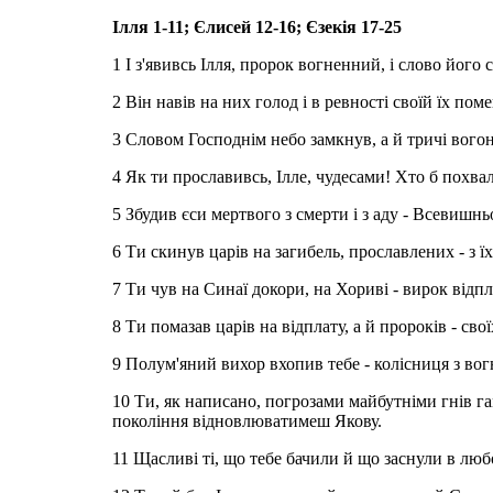
Ілля 1-11; Єлисей 12-16; Єзекія 17-25
1 І з'явивсь Ілля, пророк вогненний, і слово його
2 Він навів на них голод і в ревності своїй їх пом
3 Словом Господнім небо замкнув, а й тричі вогонь
4 Як ти прославивсь, Ілле, чудесами! Хто б похва
5 Збудив єси мертвого з смерти і з аду - Всевишнь
6 Ти скинув царів на загибель, прославлених - з ї
7 Ти чув на Синаї докори, на Хориві - вирок відпл
8 Ти помазав царів на відплату, а й пророків - сво
9 Полум'яний вихор вхопив тебе - колісниця з во
10 Ти, як написано, погрозами майбутніми гнів га
покоління відновлюватимеш Якову.
11 Щасливі ті, що тебе бачили й що заснули в люб