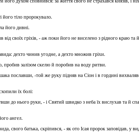
й його духом сповнився: за життя свого не страхався князів, і ні
і його тіло пророкувало.
іла його дивні.
в від своїх гріхів, - аж поки його не виселено з рідного краю та 
авида: дехто чинив угодне, а дехто множив гріхи.
го, пробив залізом скелю й поробив на воду ритви.
шака пославши, -той же руку підняв на Сіон і в гордині вихваляв
схопили їх болі:
вши до нього руки, - і Святий швидко з неба їх вислухав та й сп
його ангел.
ида, свого батька, скріпився, - як ото Ісая пророк заповідав, у в