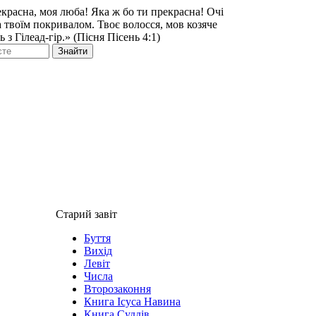
екрасна, моя люба! Яка ж бо ти прекрасна! Очі
за твоїм покривалом. Твоє волосся, мов козяче
 з Гілеад-гір.» (Пісня Пісень 4:1)
Знайти
Старий завіт
Буття
Вихід
Левіт
Числа
Второзаконня
Книга Ісуса Навина
Книга Суддів