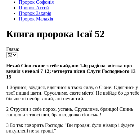
Пророк Софонія
Пророк Аггей
Пророк Захарія
Пророк Малахія
Книга пророка Ісаї 52
Глава:
Нехай Сіон скине з себе кайдани 1-6; радісна звістка про
визвіл з неволі 7-12; четверта пісня Слуги Господнього 13-
15
1 Збудися, збудися, вдягнися в твою силу, о Сіоне! Одягнись у
твої пишні шати, Єрусалиме, святе місто! Не ввійде бо до теб
більше ні необрізаний, ані нечистий.
2 Струсни з себе порох, устань, Єрусалиме, бранцю! Скинь
ланцюги з твоєї шиї, бранко, дочко сіонська!
3 Бо так говорить Господь: "Ви продані були нізащо і будете
викуплені не за гроші."