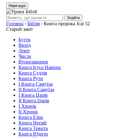
Навігація
Знайти
Головна
›
Біблія
›
Книга пророка Ісаї 52
Старий завіт
Буття
Вихід
Левіт
Числа
Второзаконня
Книга Ісуса Навина
Книга Суддів
Книга Рути
І Книга Самуїла
ІІ Книга Самуїла
І Книга Царів
ІІ Книга Царів
І Хронік
ІІ Хронік
Книга Езри
Книга Неємії
Книга Товита
Книга Юдити