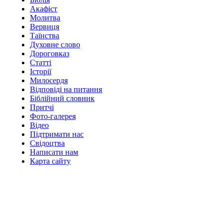
Акафіст
Молитва
Вервиця
Таїнства
Духовне слово
Дороговказ
Cтатті
Історії
Милосердя
Відповіді на питання
Біблійний словник
Притчі
Фото-галерея
Відео
Підтримати нас
Свідоцтва
Написати нам
Карта сайту