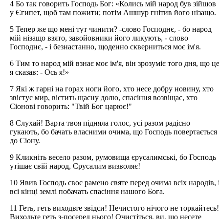
4 Бо так говорить Господь Бог: «Колись мій народ був зійшов
у Єгипет, щоб там пожити; потім Ашшур гнітив його нізащо.
5 Тепер же що мені тут чинити? -слово Господнє, - бо народ
мій нізащо взято, завойовники його ликують, - слово
Господнє, - і безнастанно, щоденно скверниться моє ім'я.
6 Тим то народ мій взнає моє ім'я, він зрозуміє того дня, що ц
я сказав: - Ось я!»
7 Які ж гарні на горах ноги його, хто несе добру новину, хто
звістує мир, вістить щасну долю, спасіння возвіщає, хто
Сіонові говорить: "Твій Бог царює!"
8 Слухай! Варта твоя підняла голос, усі разом радісно
гукають, бо бачать власними очима, що Господь повертається
до Сіону.
9 Кликніть весело разом, румовища єрусалимські, бо Господь
утішає свій народ, Єрусалим визволяє!
10 Явив Господь своє рамено святе перед очима всіх народів, 
всі кінці землі побачать спасіння нашого Бога.
11 Геть, геть виходьте звідси! Нечистого нічого не торкайтесь!
Виходьте геть з-посеред нього! Очистіться, ви, що несете