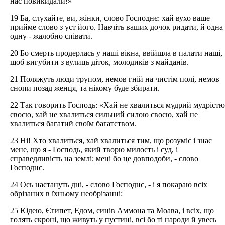
нас повикидали!»
19 Ба, слухайте, ви, жінки, слово Господнє: хай вухо ваше
прийме слово з уст його. Навчіть ваших дочок ридати, й одна
одну - жалобно співати.
20 Бо смерть продерлась у наші вікна, ввійшла в палати наші,
щоб вигубити з вулиць діток, молодиків з майданів.
21 Поляжуть люди трупом, немов гній на чистім полі, немов
снопи позад женця, та нікому буде збирати.
22 Так говорить Господь: «Хай не хвалиться мудрий мудрістю
своєю, хай не хвалиться сильний силою своєю, хай не
хвалиться багатий своїм багатством.
23 Ні! Хто хвалиться, хай хвалиться тим, що розуміє і знає
мене, що я - Господь, який творю милость і суд, і
справедливість на землі; мені бо це довподоби, - слово
Господнє.
24 Ось настануть дні, - слово Господнє, - і я покараю всіх
обрізаних в їхньому необрізанні:
25 Юдею, Єгипет, Едом, синів Аммона та Моава, і всіх, що
голять скроні, що живуть у пустині, всі бо ті народи й увесь