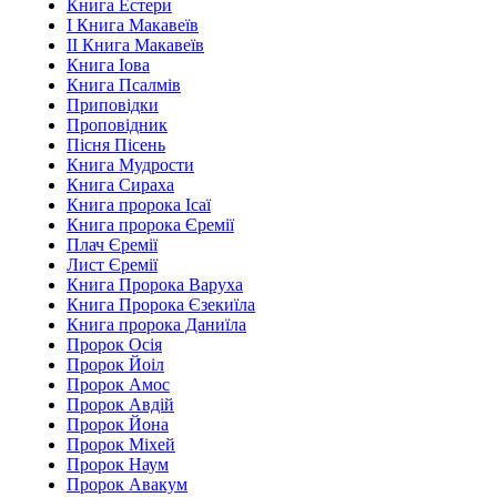
Книга Естери
І Книга Макавеїв
ІІ Книга Макавеїв
Книга Іова
Книга Псалмів
Приповідки
Проповідник
Пісня Пісень
Книга Мудрости
Книга Сираха
Книга пророка Ісаї
Книга пророка Єремії
Плач Єремії
Лист Єремії
Книга Пророка Варуха
Книга Пророка Єзекиїла
Книга пророка Даниїла
Пророк Осія
Пророк Йоіл
Пророк Амос
Пророк Авдій
Пророк Йона
Пророк Міхей
Пророк Наум
Пророк Авакум