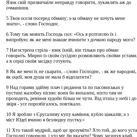
Язик свій призвичаїли неправду говорити, лукавлять аж до
очманіння.
5 Твоя оселя посеред обману; з-за обману не хочуть мене
знати», - слово Господнє.
6 Тому так мовить Господь сил: «Ось я розтоплю їх і
випробую; як же мені інакше вчинити з дочкою народу мого?
7 Нагострена стріла - язик їхній, він тільки про обман
говорить. Мирно із своїм сусідою розмовляють своїми устами
а в серці своїм засідку готують.
8 Як же мені їх не скарати, - слово Господнє, - як же народові,
як оцей, моя душа не мала б відплатити?
9 Над горами здійму плач і ридання та по пасовиськах у
пустині жалобну пісню: вони бо випалені, ніхто там не
проходить, ревіння худоби більш не чути. Від птаха у небі і до
звіря - усе порозбігалось, повтікало.
10 Я зроблю з Єрусалиму купу каміння, кубло шакалів; а з
міст Юдеї вчиню я безлюдну пустку.»
11 Хто такий мудрий, щоб це зрозуміти? Хто той, до кого уста
Господні говорили, і хто міг би вказати? Чому загинув край,