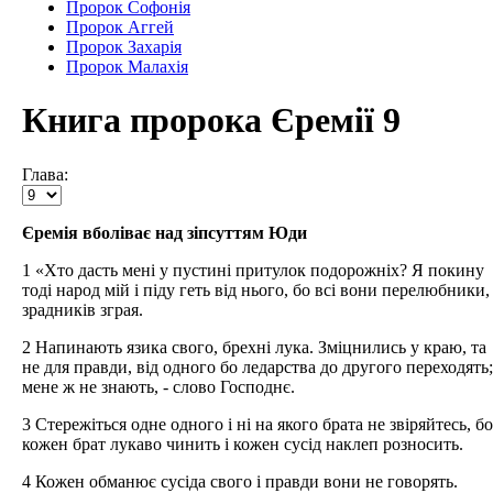
Пророк Софонія
Пророк Аггей
Пророк Захарія
Пророк Малахія
Книга пророка Єремії 9
Глава:
Єремія вболіває над зіпсуттям Юди
1 «Хто дасть мені у пустині притулок подорожніх? Я покину
тоді народ мій і піду геть від нього, бо всі вони перелюбники,
зрадників зграя.
2 Напинають язика свого, брехні лука. Зміцнились у краю, та
не для правди, від одного бо ледарства до другого переходять;
мене ж не знають, - слово Господнє.
3 Стережіться одне одного і ні на якого брата не звіряйтесь, бо
кожен брат лукаво чинить і кожен сусід наклеп розносить.
4 Кожен обманює сусіда свого і правди вони не говорять.