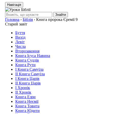
Навігація
Знайти
Головна
›
Біблія
›
Книга пророка Єремії 9
Старий завіт
Буття
Вихід
Левіт
Числа
Второзаконня
Книга Ісуса Навина
Книга Суддів
Книга Рути
І Книга Самуїла
ІІ Книга Самуїла
І Книга Царів
ІІ Книга Царів
І Хронік
ІІ Хронік
Книга Езри
Книга Неємії
Книга Товита
Книга Юдити