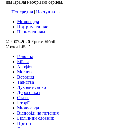
дім Ізраїля необрізані серцем.»
←
Попередня
|
Наступна
→
Милосердя
Підтримати нас
Написати нам
© 2007-2026 Уроки Біблії
Уроки Біблії
Головна
Біблія
Акафіст
Молитва
Вервиця
Таїнства
Духовне слово
Дороговказ
Cтатті
Історії
Милосердя
Відповіді на питання
Біблійний словник
Притчі