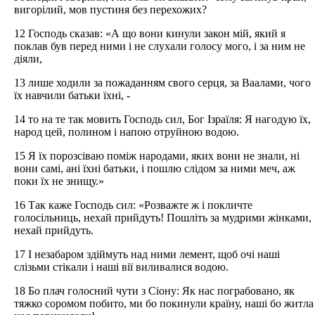
вигорілий, мов пустиня без перехожих?
12 Господь сказав: «А що вони кинули закон мій, який я
поклав був перед ними і не слухали голосу мого, і за ним не
діяли,
13 лише ходили за пожаданням свого серця, за Ваалами, чого
їх навчили батьки їхні, -
14 то на те так мовить Господь сил, Бог Ізраїля: Я нагодую їх,
народ цей, полином і напою отруйною водою.
15 Я їх порозсіваю поміж народами, яких вони не знали, ні
вони самі, ані їхні батьки, і пошлю слідом за ними меч, аж
поки їх не знищу.»
16 Так каже Господь сил: «Розважте ж і покличте
голосільниць, нехай прийдуть! Пошліть за мудрими жінками,
нехай прийдуть.
17 І незабаром здіймуть над ними лемент, щоб очі наші
слізьми стікали і наші вії виливалися водою.
18 Бо плач голосний чути з Сіону: Як нас пограбовано, як
тяжко соромом побито, ми бо покинули країну, наші бо житла