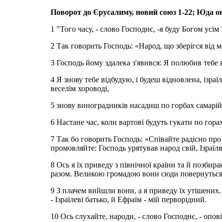
Поворот до Єрусалиму, новий союз 1-22; Юда оно
1 "Того часу, - слово Господнє, -я буду Богом усім
2 Так говорить Господь: «Народ, що зберігся від м
3 Господь йому здалека з'явився: Я полюбив тебе в
4 Я знову тебе відбудую, і будеш відновлена, ізр
веселім хороводі,
5 знову виноградників насадиш по горбах самарійс
6 Настане час, коли вартові будуть гукати по гора
7 Так бо говорить Господь: «Співайте радісно про
промовляйте: Господь урятував народ свій, Ізраїля
8 Ось я їх приведу з північної країни та й позбира
разом. Великою громадою вони сюди повернуться
9 З плачем вийшли вони, а я приведу їх утішених.
- Ізраїлеві батько, й Ефраїм - мій перворідний.
10 Ось слухайте, народи, - слово Господнє, - опові