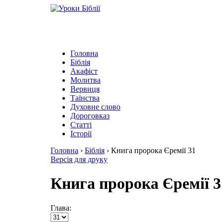
Головна
Біблія
Акафіст
Молитва
Вервиця
Таїнства
Духовне слово
Дороговказ
Cтатті
Історії
Головна
›
Біблія
›
Книга пророка Єремії 31
Версія для друку
Книга пророка Єремії 3
Глава: