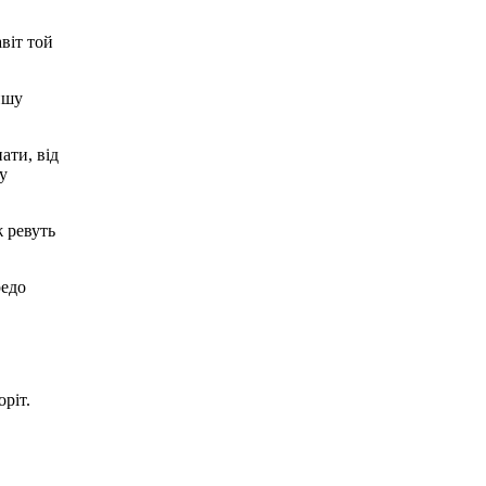
авіт той
пишу
ати, від
у
ж ревуть
редо
ріт.