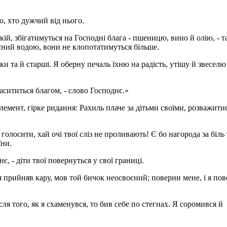
о, хто дужчий від нього.
кій, збігатимуться на Господні блага - пшеницю, вино й олію, - т
поєний водою, вони не клопотатимуться більше.
ки та й старші. Я оберну печаль їхню на радість, утішу й звеселю
сититься благом, - слово Господнє.»
лемент, гірке ридання: Рахиль плаче за дітьми своїми, розважити
голосити, хай очі твої сліз не проливають! Є бо нагорода за біль т
їни.
є, - діти твої повернуться у свої границі.
 я прийняв кару, мов той бичок неосвоєний; поверни мене, і я пов
після того, як я схаменувся, то бив себе по стегнах. Я соромився й