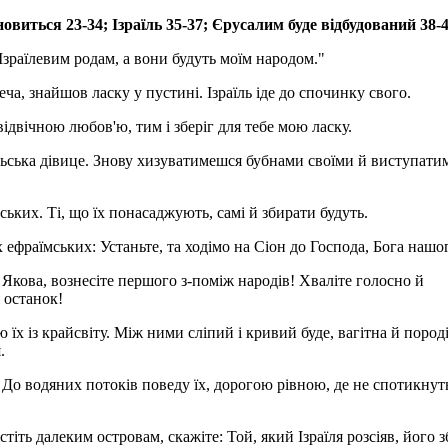
виться 23-34; Ізраїль 35-37; Єрусалим буде відбудований 38-
 Ізраїлевим родам, а вони будуть моїм народом."
еча, знайшов ласку у пустині. Ізраїль іде до спочинку свого.
ідвічною любов'ю, тим і зберіг для тебе мою ласку.
аїльська дівице. Знову хизуватимешся бубнами своїми й виступати
ьких. Ті, що їх понасаджують, самі й збирати будуть.
х ефраїмських: Устаньте, та ходімо на Сіон до Господа, Бога нашо
 Якова, вознесіте першого з-поміж народів! Хваліте голосно й
 останок!
ю їх із крайсвіту. Між ними сліпий і кривий буде, вагітна й пород
.
 До водяних потоків поведу їх, дорогою рівною, де не спотикнуть
стіть далеким островам, скажіте: Той, який Ізраїля розсіяв, його 