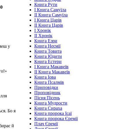
Книга Рути
40
І Книга Самуїла
ІІ Книга Самуїла
І Книга Царів
ІІ Книга Царів
І Хронік
ІІ Хронік
Книга Езри
Книга Неємії
меш у
Книга Товита
Книга Юдити
Книга Естери
І Книга Макавеїв
го!»
ІІ Книга Макавеїв
Книга Іова
Книга Псалмів
Приповідки
Проповідник
ілля
Пісня Пісень
Книга Мудрости
Книга Сираха
ся. Бо я
Книга пророка Ісаї
Книга пророка Єремії
Плач Єремії
збирає й
Лист Єремії