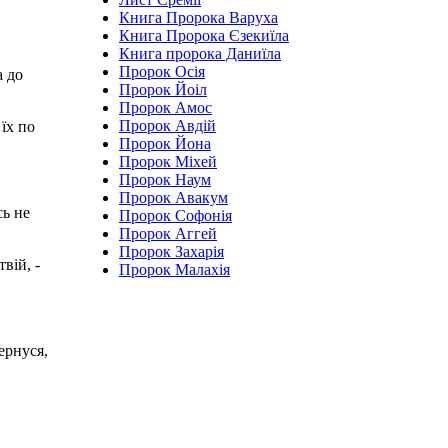
Книга Пророка Варуха
Книга Пророка Єзекиїла
Книга пророка Даниїла
Пророк Осія
а до
Пророк Йоіл
Пророк Амос
Пророк Авдій
 їх по
Пророк Йона
Пророк Міхей
Пророк Наум
Пророк Авакум
сь не
Пророк Софонія
Пророк Аггей
Пророк Захарія
вій, -
Пророк Малахія
ернуся,