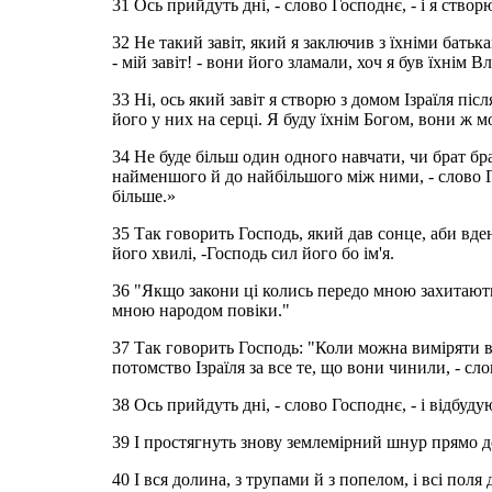
31 Ось прийдуть дні, - слово Господнє, - і я створ
32 Не такий завіт, який я заключив з їхніми батька
- мій завіт! - вони його зламали, хоч я був їхнім 
33 Ні, ось який завіт я створю з домом Ізраїля піс
його у них на серці. Я буду їхнім Богом, вони ж м
34 Не буде більш один одного навчати, чи брат бра
найменшого й до найбільшого між ними, - слово Г
більше.»
35 Так говорить Господь, який дав сонце, аби вдень
його хвилі, -Господь сил його бо ім'я.
36 "Якщо закони ці колись передо мною захитаютьс
мною народом повіки."
37 Так говорить Господь: "Коли можна виміряти вг
потомство Ізраїля за все те, що вони чинили, - сл
38 Ось прийдуть дні, - слово Господнє, - і відбуд
39 І простягнуть знову землемірний шнур прямо до
40 І вся долина, з трупами й з попелом, і всі поля 