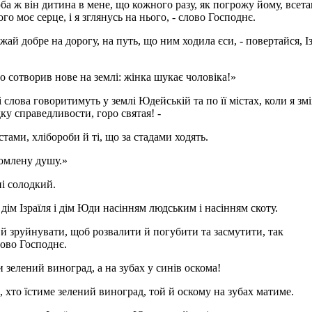
ба ж він дитина в мене, що кожного разу, як погрожу йому, всет
 моє серце, і я зглянусь на нього, - слово Господнє.
ай добре на дорогу, на путь, що ним ходила єси, - повертайся, І
бо сотворив нове на землі: жінка шукає чоловіка!»
і слова говоритимуть у землі Юдейській та по її містах, коли я зм
ку справедливости, горо святая! -
стами, хлібороби й ті, що за стадами ходять.
омлену душу.»
ні солодкий.
ю дім Ізраїля і дім Юди насінням людським і насінням скоту.
 й зруйнувати, щоб розвалити й погубити та засмутити, так
лово Господнє.
и зелений виноград, а на зубах у синів оскома!
 хто їстиме зелений виноград, той й оскому на зубах матиме.