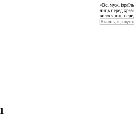
«Всі мужі ізраїл
ниць перед храм
волосяниці пере
1