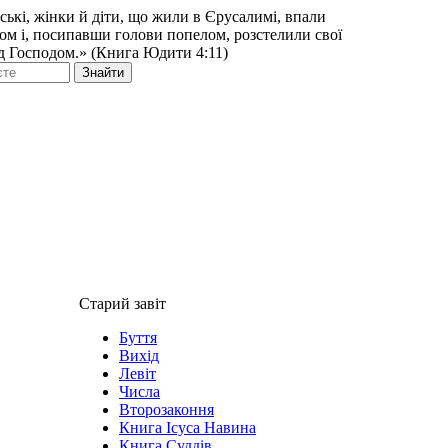
ьські, жінки й діти, що жили в Єрусалимі, впали
ом і, посипавши голови попелом, розстелили свої
д Господом.» (Книга Юдити 4:11)
Знайти
Старий завіт
Буття
Вихід
Левіт
Числа
Второзаконня
Книга Ісуса Навина
Книга Суддів