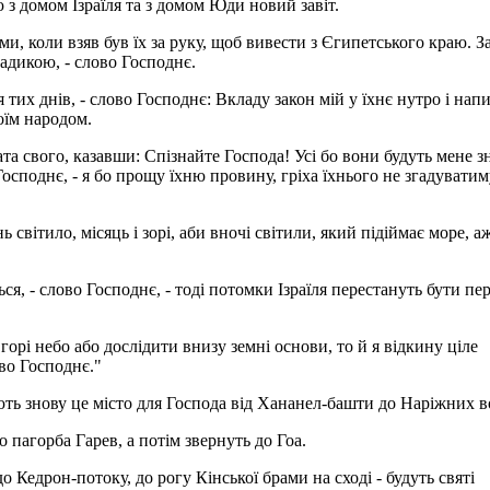
ю з домом Ізраїля та з домом Юди новий завіт.
ми, коли взяв був їх за руку, щоб вивести з Єгипетського краю. З
Владикою, - слово Господнє.
ля тих днів, - слово Господнє: Вкладу закон мій у їхнє нутро і на
оїм народом.
та свого, казавши: Спізнайте Господа! Усі бо вони будуть мене зн
осподнє, - я бо прощу їхню провину, гріха їхнього не згадуватим
 світило, місяць і зорі, аби вночі світили, який підіймає море, а
я, - слово Господнє, - тоді потомки Ізраїля перестануть бути пе
орі небо або дослідити внизу земні основи, то й я відкину ціле
ово Господнє."
ують знову це місто для Господа від Хананел-башти до Наріжних во
 пагорба Гарев, а потім звернуть до Гоа.
до Кедрон-потоку, до рогу Кінської брами на сході - будуть святі