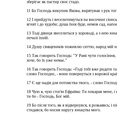
зберігає як пастир своє стадо.
11 Бо Господь викупив Якова, вирятував з рук тог
12 І прийдуть і веселитимуться на височині сіонсь
ягнят і до худоби; душа їхня буде, немов сад, на
13 Тоді дівиця звеселиться у хороводі, а з нею юна
печалі їхній.
14 Душу священиків поживлю ситтю, народ мій на
15 Так говорить Господь: "У Рамі чути голосіння, 
хоче, бо їх уже немає."
16 Так говорить Господь: «Годі тобі вже ридати та 
слово Господнє, - вони повернуться з ворожої кра
17 Є ще надія для потомства твого, - слово Господн
18 Чую я, чую стогін Ефраїма: Ти покарав мене, і
ти бо - Господь, Бог мій.
19 Бо після того, як я відвернувся, я розкаявсь; і 
стидався, бо носив наругу юнацтва мого.