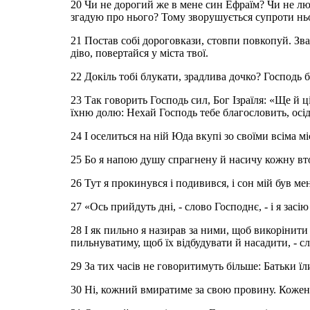
20 Чи не дорогий же в мене син Ефраїм? Чи не лю
згадую про нього? Тому зворушується супроти нього
21 Постав собі дороговкази, стовпи повкопуй. Зваж
діво, повертайся у міста твої.
22 Докіль тобі блукати, зрадлива дочко? Господь 
23 Так говорить Господь сил, Бог Ізраїля: «Ще й ц
їхню долю: Нехай Господь тебе благословить, осід
24 І оселиться на ній Юда вкупі зо своїми всіма мі
25 Бо я напою душу спрагнену й насичу кожну вт
26 Тут я прокинувся і подивився, і сон мій був ме
27 «Ось прийдуть дні, - слово Господнє, - і я засі
28 І як пильно я назирав за ними, щоб викорінити
пильнуватиму, щоб їх відбудувати й насадити, - с
29 За тих часів не говоритимуть більше: Батьки їл
30 Ні, кожний вмиратиме за свою провину. Кожен,