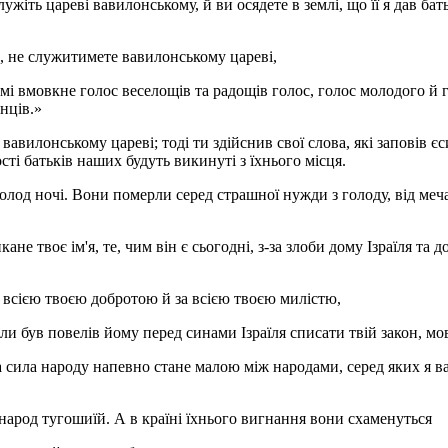
жіть цареві вавилонському, й ви осядете в землі, що її я дав бат
, не служитимете вавилонському цареві,
мі вмовкне голос веселощів та радощів голос, голос молодого й 
нців.»
авилонському цареві; тоді ти здійснив свої слова, які заповів єс
ості батьків наших будуть викинуті з їхнього місця.
холод ночі. Вони померли серед страшної нужди з голоду, від меча
не твоє ім'я, те, чим він є сьогодні, з-за злоби дому Ізраїля та д
а всією твоєю добротою й за всією твоєю милістю,
оли був повелів йому перед синами Ізраїля списати твій закон, м
а сила народу напевно стане малою між народами, серед яких я в
народ тугошиїй. А в країні їхнього вигнання вони схаменуться