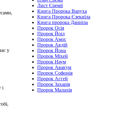
Лист Єремії
Книга Пророка Варуха
есами,
Книга Пророка Єзекиїла
Книга пророка Даниїла
Пророк Осія
Пророк Йоіл
Пророк Амос
Пророк Авдій
нас у
Пророк Йона
Пророк Міхей
Пророк Наум
Пророк Авакум
Пророк Софонія
Пророк Аггей
Пророк Захарія
 і
Пророк Малахія
обі,