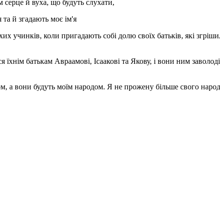
їм серце й вуха, що будуть слухати,
 та й згадають моє ім'я
лихих учинків, коли пригадають собі долю своїх батьків, які згріш
ся їхнім батькам Авраамові, Ісаакові та Якову, і вони ним заволод
ом, а вони будуть моїм народом. Я не прожену більше свого народ