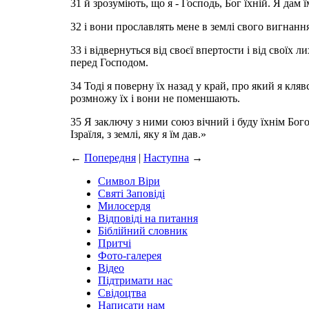
31 й зрозуміють, що я - Господь, Бог їхній. Я дам 
32 і вони прославлять мене в землі свого вигнання
33 і відвернуться від своєї впертости і від своїх 
перед Господом.
34 Тоді я поверну їх назад у край, про який я кляв
розмножу їх і вони не поменшають.
35 Я заключу з ними союз вічний і буду їхнім Бог
Ізраїля, з землі, яку я їм дав.»
←
Попередня
|
Наступна
→
Символ Віри
Святі Заповіді
Милосердя
Відповіді на питання
Біблійний словник
Притчі
Фото-галерея
Відео
Підтримати нас
Свідоцтва
Написати нам