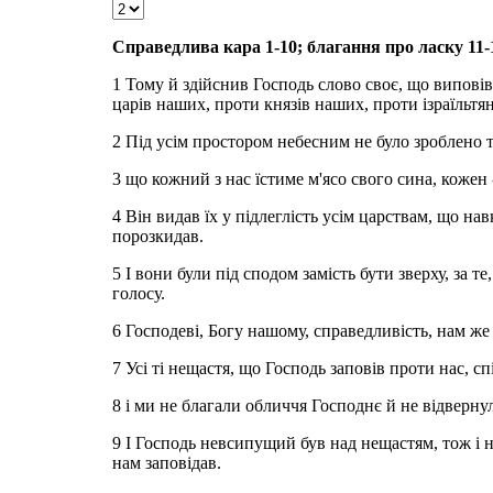
Справедлива кара 1-10; благання про ласку 11-1
1 Тому й здійснив Господь слово своє, що виповів
царів наших, проти князів наших, проти ізраїльтян
2 Під усім простором небесним не було зроблено т
3 що кожний з нас їстиме м'ясо свого сина, кожен -
4 Він видав їх у підлеглість усім царствам, що на
порозкидав.
5 І вони були під сподом замість бути зверху, за 
голосу.
6 Господеві, Богу нашому, справедливість, нам же
7 Усі ті нещастя, що Господь заповів проти нас, сп
8 і ми не благали обличчя Господнє й не відверну
9 І Господь невсипущий був над нещастям, тож і на
нам заповідав.