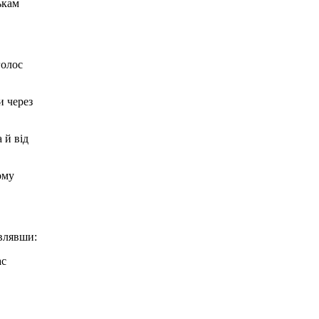
ькам
голос
и через
 й від
ому
овлявши:
ас