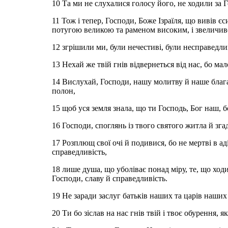
10 Та ми не слухалися голосу його, не ходили за 
11 Тож і тепер, Господи, Боже Ізраїля, що вивів 
потугою великою та раменом високим, і звеличився 
12 згрішили ми, були нечестиві, були несправедли
13 Нехай же твій гнів відвернеться від нас, бо м
14 Вислухай, Господи, нашу молитву й наше благанн
полон,
15 щоб уся земля знала, що ти Господь, Бог наш, бо
16 Господи, споглянь із твого святого житла й зга
17 Розплющ свої очі й подивися, бо не мертві в аді
справедливість,
18 лише душа, що уболіває понад міру, те, що ходит
Господи, славу й справедливість.
19 Не заради заслуг батьків наших та царів наши
20 Ти бо зіслав на нас гнів твій і твоє обурення, 