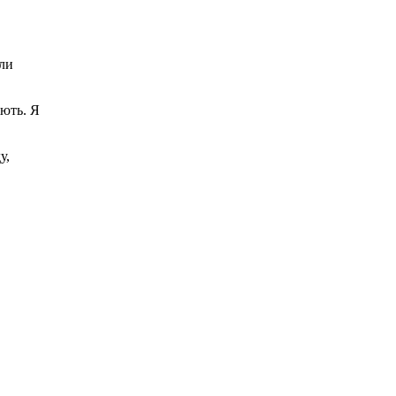
или
іють. Я
у,