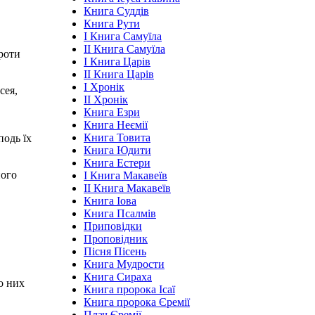
Книга Суддів
Книга Рути
І Книга Самуїла
ІІ Книга Самуїла
проти
І Книга Царів
ІІ Книга Царів
І Хронік
сея,
ІІ Хронік
Книга Езри
Книга Неємії
Книга Товита
подь їх
Книга Юдити
Книга Естери
його
І Книга Макавеїв
ІІ Книга Макавеїв
Книга Іова
Книга Псалмів
Приповідки
Проповідник
Пісня Пісень
Книга Мудрости
Книга Сираха
о них
Книга пророка Ісаї
Книга пророка Єремії
Плач Єремії