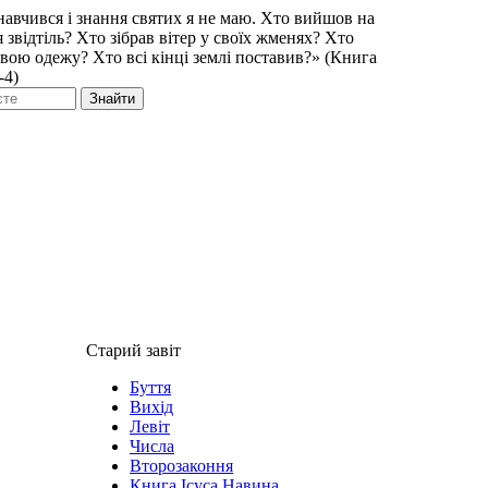
навчився і знання святих я не маю. Хто вийшов на
 звідтіль? Хто зібрав вітер у своїх жменях? Хто
свою одежу? Хто всі кінці землі поставив?» (Книга
-4)
Знайти
Старий завіт
Буття
Вихід
Левіт
Числа
Второзаконня
Книга Ісуса Навина