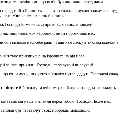
Господніми веліннями, що їх він був виставив перед нами.
єси народ твій з Єгипетського краю сильною рукою знаками та чуд
єси ім'ям своїм, як воно й є нині, -
ві, Господи Боже наш, супроти всіх твоїх заповідей.
ало нас лишилось між народами, де ти порозкидав нас.
я, і визволь нас, себе ради, й дай нам ласку в тих, які відвели 
 ім'я твоє прикликане на Ізраїля та на рід його.
дай за нас, прихили, Господи, своє вухо й вислухай!
, що їхній дух у них узято з їхнього нутра, дадуть Господеві славу
ь зігнуте й безсиле, та очі померклі й душа голодна - воздадуть т
х зливаємо ми наше благання перед тобою, Господи, Боже наш.
як заповів був через слуг твоїх пророків, мовлявши: