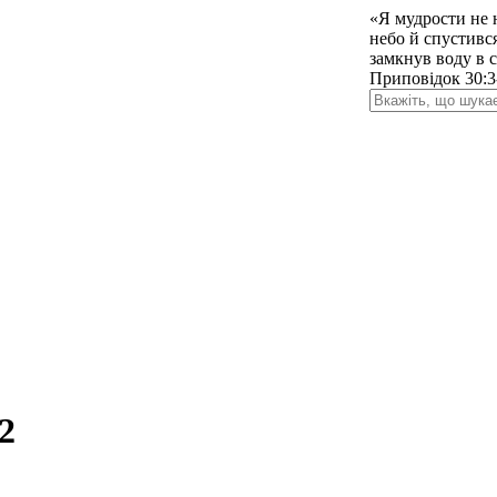
«Я мудрости не 
небо й спустився
замкнув воду в 
Приповідок 30:3
2