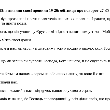
8; визнання своєї провини 19-26; обітниця про поворот 27-35
 був проти нас і проти правителів наших, які правили Ізраїлем, 
 та проти юдеїв.
ого, що він учинив у Єрусалимі згідно з написаним у законі Мой
 м'ясо своєї дочки.
вкруги нас, на наругу й дивовижу усім народам навколо, куди Гос
те, що ми згрішили супроти Господа, Бога нашого, й не слухались 
 та батькам нашим - сором на обличчях наших, як воно й є нині.
іткали нас,
лись - кожний з нас - від думок нашого лукавого серця.
вів їх на нас, бо Господь справедливий у всіх ділах своїх, що пр