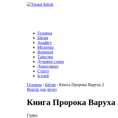
Головна
Біблія
Акафіст
Молитва
Вервиця
Таїнства
Духовне слово
Дороговказ
Cтатті
Історії
Головна
›
Біблія
›
Книга Пророка Варуха 2
Версія для друку
Книга Пророка Варуха 
Глава: