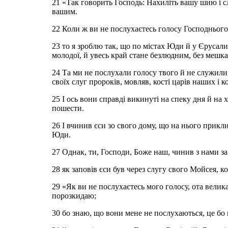
21 «Так говорить Господь: Нахиліть вашу шию і слу
вашим.
22 Коли ж ви не послухаєтесь голосу Господнього
23 то я зроблю так, що по містах Юди й у Єрусали
молодої, й увесь край стане безлюдним, без мешка
24 Та ми не послухали голосу твого й не служили в
своїх слуг пророків, мовляв, кості царів наших і к
25 І ось вони справді викинуті на спеку дня й на 
пошести.
26 І вчинив єси зо свого дому, що на нього приклика
Юди.
27 Однак, ти, Господи, Боже наш, чинив з нами з
28 як заповів єси був через слугу свого Мойсея, к
29 «Як ви не послухаєтесь мого голосу, ота велик
порозкидаю;
30 бо знаю, що вони мене не послухаються, це бо 