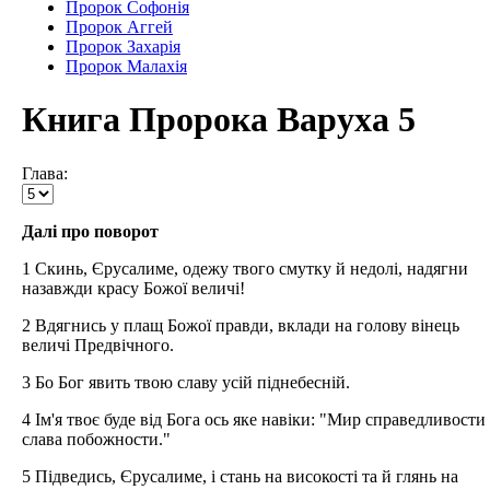
Пророк Софонія
Пророк Аггей
Пророк Захарія
Пророк Малахія
Книга Пророка Варуха 5
Глава:
Далі про поворот
1 Скинь, Єрусалиме, одежу твого смутку й недолі, надягни
назавжди красу Божої величі!
2 Вдягнись у плащ Божої правди, вклади на голову вінець
величі Предвічного.
3 Бо Бог явить твою славу усій піднебесній.
4 Ім'я твоє буде від Бога ось яке навіки: "Мир справедливости 
слава побожности."
5 Підведись, Єрусалиме, і стань на високості та й глянь на