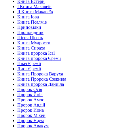
Книга Естери
І Книга Макавеїв
ІІ Книга Макавеїв
Книга Іова
Книга Псалмів
Приповідки
Проповідник
Пісня Пісень
Книга Мудрости
Книга Сираха
Книга пророка Ісаї
Книга пророка Єремії
Плач Єремії
Лист Єремії
Книга Пророка Варуха
Книга Пророка Єзекиїла
Книга пророка Даниїла
Пророк Осія
Пророк Йоіл
Пророк Амос
Пророк Авдій
Пророк Йона
Пророк Міхей
Пророк Наум
Пророк Авакум