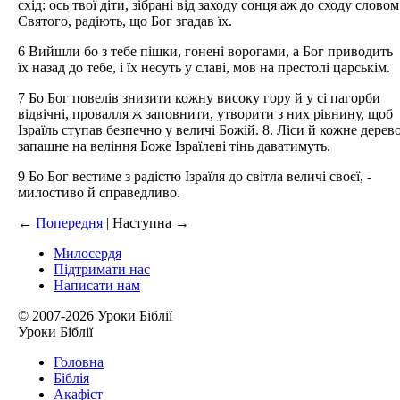
схід: ось твої діти, зібрані від заходу сонця аж до сходу словом
Святого, радіють, що Бог згадав їх.
6 Вийшли бо з тебе пішки, гонені ворогами, а Бог приводить
їх назад до тебе, і їх несуть у славі, мов на престолі царськім.
7 Бо Бог повелів знизити кожну високу гору й у сі пагорби
відвічні, провалля ж заповнити, утворити з них рівнину, щоб
Ізраїль ступав безпечно у величі Божій. 8. Ліси й кожне дерев
запашне на веління Боже Ізраїлеві тінь даватимуть.
9 Бо Бог вестиме з радістю Ізраїля до світла величі своєї, -
милостиво й справедливо.
←
Попередня
| Наступна
→
Милосердя
Підтримати нас
Написати нам
© 2007-2026 Уроки Біблії
Уроки Біблії
Головна
Біблія
Акафіст