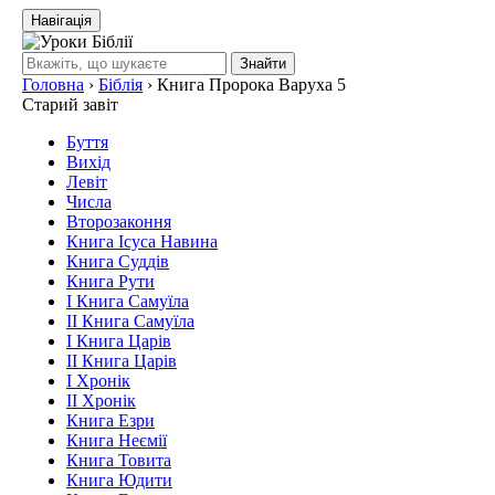
Навігація
Знайти
Головна
›
Біблія
›
Книга Пророка Варуха 5
Старий завіт
Буття
Вихід
Левіт
Числа
Второзаконня
Книга Ісуса Навина
Книга Суддів
Книга Рути
І Книга Самуїла
ІІ Книга Самуїла
І Книга Царів
ІІ Книга Царів
І Хронік
ІІ Хронік
Книга Езри
Книга Неємії
Книга Товита
Книга Юдити