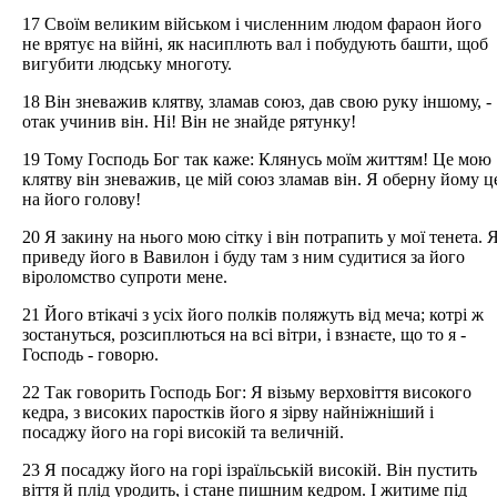
17 Своїм великим військом і численним людом фараон його
не врятує на війні, як насиплють вал і побудують башти, щоб
вигубити людську многоту.
18 Він зневажив клятву, зламав союз, дав свою руку іншому, -
отак учинив він. Ні! Він не знайде рятунку!
19 Тому Господь Бог так каже: Клянусь моїм життям! Це мою
клятву він зневажив, це мій союз зламав він. Я оберну йому ц
на його голову!
20 Я закину на нього мою сітку і він потрапить у мої тенета. 
приведу його в Вавилон і буду там з ним судитися за його
віроломство супроти мене.
21 Його втікачі з усіх його полків поляжуть від меча; котрі ж
зостануться, розсиплються на всі вітри, і взнаєте, що то я -
Господь - говорю.
22 Так говорить Господь Бог: Я візьму верховіття високого
кедра, з високих паростків його я зірву найніжніший і
посаджу його на горі високій та величній.
23 Я посаджу його на горі ізраїльській високій. Він пустить
віття й плід уродить, і стане пишним кедром. І житиме під