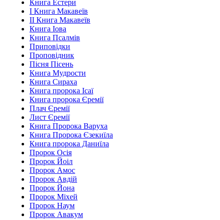
Книга Естери
І Книга Макавеїв
ІІ Книга Макавеїв
Книга Іова
Книга Псалмів
Приповідки
Проповідник
Пісня Пісень
Книга Мудрости
Книга Сираха
Книга пророка Ісаї
Книга пророка Єремії
Плач Єремії
Лист Єремії
Книга Пророка Варуха
Книга Пророка Єзекиїла
Книга пророка Даниїла
Пророк Осія
Пророк Йоіл
Пророк Амос
Пророк Авдій
Пророк Йона
Пророк Міхей
Пророк Наум
Пророк Авакум