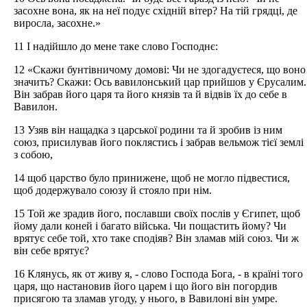
засохне вона, як на неї подує східній вітер? На тій грядці, де
виросла, засохне.»
11 І надійшло до мене таке слово Господнє:
12 «Скажи бунтівничому домові: Чи не здогадуєтеся, що воно
значить? Скажи: Ось вавилонський цар прийшов у Єрусалим.
Він забрав його царя та його князів та й відвів їх до себе в
Вавилон.
13 Узяв він нащадка з царської родини та й зробив із ним
союз, присилував його поклястись і забрав вельмож тієї землі
з собою,
14 щоб царство було принижене, щоб не могло підвестися,
щоб додержувало союзу й стояло при нім.
15 Той же зрадив його, пославши своїх послів у Єгипет, щоб
йому дали коней і багато війська. Чи пощастить йому? Чи
врятує себе той, хто таке сподіяв? Він зламав мій союз. Чи ж
він себе врятує?
16 Клянусь, як от живу я, - слово Господа Бога, - в країні того
царя, що настановив його царем і що його він погордив
присягою та зламав угоду, у нього, в Вавилоні він умре.