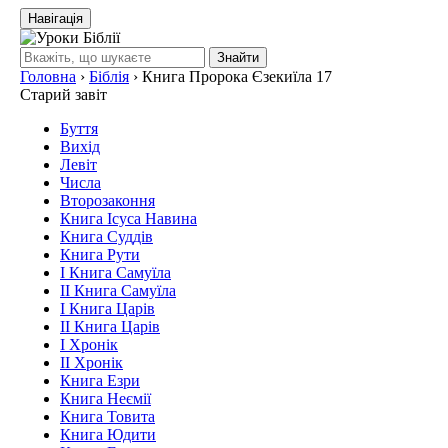
Навігація
Знайти
Головна
›
Біблія
›
Книга Пророка Єзекиїла 17
Старий завіт
Буття
Вихід
Левіт
Числа
Второзаконня
Книга Ісуса Навина
Книга Суддів
Книга Рути
І Книга Самуїла
ІІ Книга Самуїла
І Книга Царів
ІІ Книга Царів
І Хронік
ІІ Хронік
Книга Езри
Книга Неємії
Книга Товита
Книга Юдити