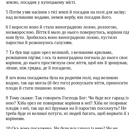
землю, посадив у купецькому місті.
5 Потім узяв насіння з тієї землі й посадив на полі для засіву;
над великими водами, немов вербу, він посадив його.
6 І виросло воно й стало виноградною лозою, розлогою,
низькорослою. Віття її мало до нього повернутись, коріння пі
ним бути. Зробилось воно виноградною лозою, пустило
паростки й розкинулось галуззям.
7 Та був іще один орел великий, з великими крильми,
розкішним пір'ям; і ось та виноградина погнала до нього своє
коріння, до нього простягнула своє віття, щоб він її зрошував,
ліпше, ніж грядка, де її посадили,
8 хоч вона посаджена була на родючім полі, над великою
водою, так що могла (й без того) розпускати віття, приносити
плоди й стати пишною лозою.
9 Тому скажи: Так говорить Господь Бог: Чи буде все гаразд із
нею? Хіба орел не повириває коріння в неї? Хіба не позриває
плодів з неї, так що всі бруньки на її паростях посохнуть? Не
треба буде ні великої потуги, ні людей багато, щоб вирвати її з
корінням.
10 Ось вона посаджена. Чи буде все гаразд із нею? Чи не