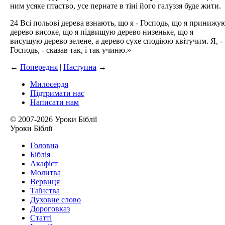
ним усяке птаство, усе пернате в тіні його галуззя буде жити.
24 Всі польові дерева взнають, що я - Господь, що я принижу
дерево високе, що я підвищую дерево низеньке, що я
висушую дерево зелене, а дерево сухе сподіюю квітучим. Я, -
Господь, - сказав так, і так учиню.»
←
Попередня
|
Наступна
→
Милосердя
Підтримати нас
Написати нам
© 2007-2026 Уроки Біблії
Уроки Біблії
Головна
Біблія
Акафіст
Молитва
Вервиця
Таїнства
Духовне слово
Дороговказ
Cтатті