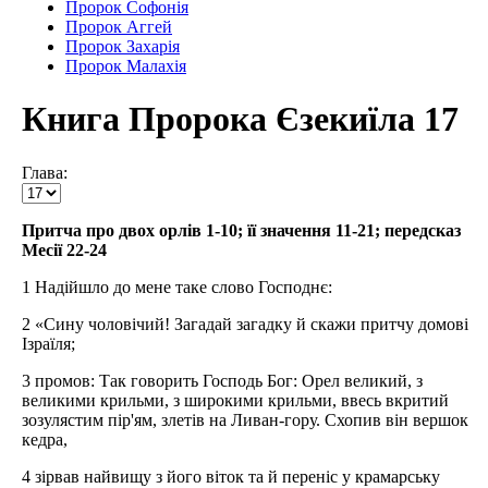
Пророк Софонія
Пророк Аггей
Пророк Захарія
Пророк Малахія
Книга Пророка Єзекиїла 17
Глава:
Притча про двох орлів 1-10; її значення 11-21; передсказ
Месії 22-24
1 Надійшло до мене таке слово Господнє:
2 «Сину чоловічий! Загадай загадку й скажи притчу домові
Ізраїля;
3 промов: Так говорить Господь Бог: Орел великий, з
великими крильми, з широкими крильми, ввесь вкритий
зозулястим пір'ям, злетів на Ливан-гору. Схопив він вершок
кедра,
4 зірвав найвищу з його віток та й переніс у крамарську