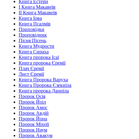
Книга Естери
І Книга Макавеїв
ІІ Книга Макавеїв
Книга Іова
Книга Псалмів
Приповідки
Проповідник
Пісня Пісень
Книга Мудрости
Книга Сираха
Книга пророка Ісаї
Книга пророка Єремії
Плач Єремії
Лист Єремії
Книга Пророка Варуха
Книга Пророка Єзекиїла
Книга пророка Даниїла
Пророк Осія
Пророк Йоіл
Пророк Амос
Пророк Авдій
Пророк Йона
Пророк Міхей
Пророк Наум
Пророк Авакум