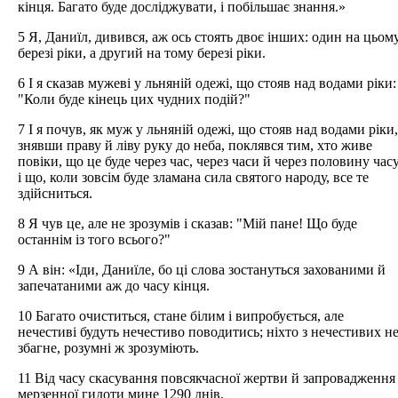
кінця. Багато буде досліджувати, і побільшає знання.»
5 Я, Даниїл, дивився, аж ось стоять двоє інших: один на цьом
березі ріки, а другий на тому березі ріки.
6 І я сказав мужеві у льняній одежі, що стояв над водами ріки:
"Коли буде кінець цих чудних подій?"
7 І я почув, як муж у льняній одежі, що стояв над водами ріки,
знявши праву й ліву руку до неба, поклявся тим, хто живе
повіки, що це буде через час, через часи й через половину часу
і що, коли зовсім буде зламана сила святого народу, все те
здійсниться.
8 Я чув це, але не зрозумів і сказав: "Мій пане! Що буде
останнім із того всього?"
9 А він: «Іди, Даниїле, бо ці слова зостануться захованими й
запечатаними аж до часу кінця.
10 Багато очиститься, стане білим і випробується, але
нечестиві будуть нечестиво поводитись; ніхто з нечестивих н
збагне, розумні ж зрозуміють.
11 Від часу скасування повсякчасної жертви й запровадження
мерзенної гидоти мине 1290 днів.