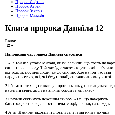
Пророк Софонія
Пророк Аггей
Пророк Захарія
Пророк Малахія
Книга пророка Даниїла 12
Глава:
Наприкінці часу народ Даниїла спасеться
1 «І в той час устане Михаїл, князь великий, що стоїть на варт
синів твого народу. Той час буде часом скрути, якої не бувало
від тоді, як постали люди, аж до сих пір. Але на той час твій
народ спасеться, всі, які будуть знайдені записаними у книзі.
2 І багато з тих, що сплять у поросі земному, прокинуться; одн
на життя вічне, другі на вічний сором та на ганьбу.
3 Розумні сяятимуть небесним сяйвом, - і ті, що навернуть
багатьох до справедливости, неначе зорі, повіки, назавжди.
4 А ти, Даниїле, заховай ті слова й запечатай книгу до часу