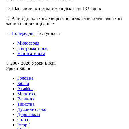
12 Щасливий, хто ждатиме й діжде до 1335 днів.
13 А ти йди до твого кінця і спочинь: ти встанеш для твоєї
частки наприкінці днів.»
←
Попередня
| Наступна
→
Милосердя
Підтримати нас
Написати нам
© 2007-2026 Уроки Біблії
Уроки Біблії
Головна
Біблія
Акафіст
Молитва
Вервиця
Таїнства
Духовне слово
Дороговказ
Cтатті
Історії