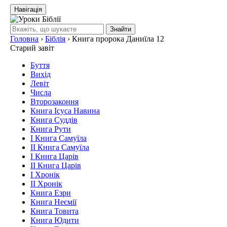
Навігація
Знайти
Головна
›
Біблія
›
Книга пророка Даниїла 12
Старий завіт
Буття
Вихід
Левіт
Числа
Второзаконня
Книга Ісуса Навина
Книга Суддів
Книга Рути
І Книга Самуїла
ІІ Книга Самуїла
І Книга Царів
ІІ Книга Царів
І Хронік
ІІ Хронік
Книга Езри
Книга Неємії
Книга Товита
Книга Юдити