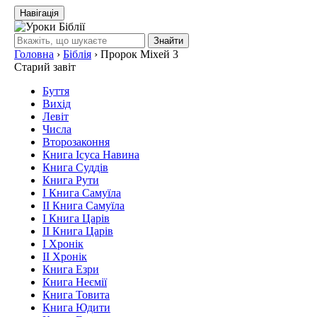
Навігація
Знайти
Головна
›
Біблія
›
Пророк Міхей 3
Старий завіт
Буття
Вихід
Левіт
Числа
Второзаконня
Книга Ісуса Навина
Книга Суддів
Книга Рути
І Книга Самуїла
ІІ Книга Самуїла
І Книга Царів
ІІ Книга Царів
І Хронік
ІІ Хронік
Книга Езри
Книга Неємії
Книга Товита
Книга Юдити