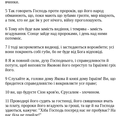
вчинки.
5 Так говорить Господь проти пророків, що його народ
обманюють, що, поки мають що зубами гризти, мир віщують,
а тим, хто не дає їм у рот нічого, війну проголошують.
6 Тому ніч буде вам замість видіння, і темрява - замість
вгадування. Сонце зайде над пророками, і день над ними
потемніє.
7 І тоді засоромляться видющі, і застидаються ворожбити; усі
вони покриють собі губи, бо не буде від Бога відповіді.
8 Я ж повний сили, духу Господнього, і справедливости й
потуги, щоб виповісти Яковові його переступ та Ізраїлеві гріх
його.
9 Слухайте ж, голови дому Якова й князі дому Ізраїля! Ви, що
бридитеся справедливістю і викривляєте усе праве;
10 ви, що будуєте Сіон кров'ю, Єрусалим - злочином.
11 Проводирі його судять за гостинці, його священики вчать
за плату, пророки його вгадують за гроші, та ще й на Господа
здаються, кажучи: "Хіба Господь посеред нас не пробуває? На
нас біда не прийде!"