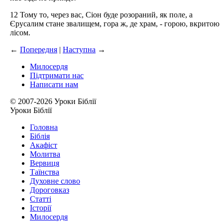
12 Тому то, через вас, Сіон буде розораний, як поле, а
Єрусалим стане звалищем, гора ж, де храм, - горою, вкритою
лісом.
←
Попередня
|
Наступна
→
Милосердя
Підтримати нас
Написати нам
© 2007-2026 Уроки Біблії
Уроки Біблії
Головна
Біблія
Акафіст
Молитва
Вервиця
Таїнства
Духовне слово
Дороговказ
Cтатті
Історії
Милосердя