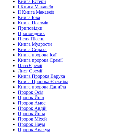
Книга Естери
І Книга Макавеїв
ІІ Книга Макавеїв
Книга Іова
Книга Псалмів
Приповідки
Проповідник
Пісня Пісень
Книга Мудрости
Книга Сираха
Книга пророка Ісаї
Книга пророка Єремії
Плач Єремії
Лист Єремії
Книга Пророка Варуха
Книга Пророка Єзекиїла
Книга пророка Даниїла
Пророк Осія
Пророк Йоіл
Пророк Амос
Пророк Авдій
Пророк Йона
Пророк Міхей
Пророк Наум
Пророк Авакум