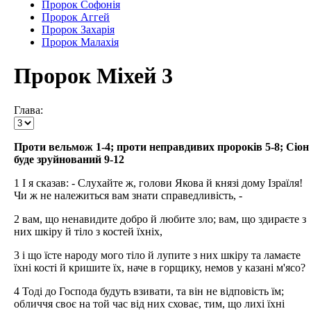
Пророк Софонія
Пророк Аггей
Пророк Захарія
Пророк Малахія
Пророк Міхей 3
Глава:
Проти вельмож 1-4; проти неправдивих пророків 5-8; Сіон
буде зруйнований 9-12
1 І я сказав: - Слухайте ж, голови Якова й князі дому Ізраїля!
Чи ж не належиться вам знати справедливість, -
2 вам, що ненавидите добро й любите зло; вам, що здираєте з
них шкіру й тіло з костей їхніх,
3 і що їсте народу мого тіло й лупите з них шкіру та ламаєте
їхні кості й кришите їх, наче в горщику, немов у казані м'ясо?
4 Тоді до Господа будуть взивати, та він не відповість їм;
обличчя своє на той час від них сховає, тим, що лихі їхні